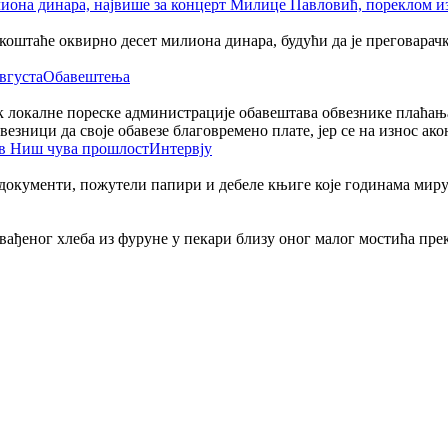
таће оквирно десет милиона динара, будући да је преговарачки 
Обавештења
 локалне пореске администрације обавештава обвезнике плаћања ј
везници да своје обавезе благовремено плате, јер се на износ ак
Интервју
 документи, пожутели папири и дебеле књиге које годинама миру
извађеног хлеба из фуруне у пекари близу оног малог мостића пре