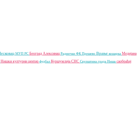
Лесковац
Врање
Београд
Алексинац
Медијана
МУП РС
Раднички ФК
Прешево
кошарка
Нишки културни центар
Куршумлија
СНС
саобраћај
а
фудбал
Скупштина града Ниша