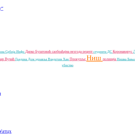
у“
Дарко Булатовић
саобраћајна незгода
рецепт
Коронавирус
жна Србија Инфо
студенти
ДС
Ниш
дар Вучић
Прокупље
полиција
Градина
Дом здравља
Владичин Хан
Нишка Бањ
убиство
a
Wатцх