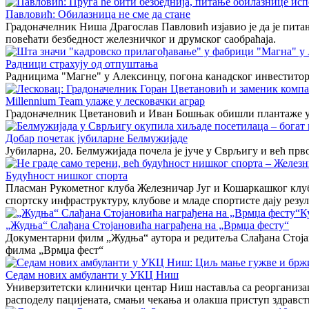
Павловић: Обилазница не сме да стане
Градоначелник Ниша Драгослав Павловић изјавио је да је питање
повећати безбедност железничког и друмског саобраћаја.
Радници страхују од отпуштања
Радницима "Магне" у Алексинцу, погона канадског инвеститора
Millennium Team улаже у лесковачки аграр
Градоначелник Цветановић и Иван Бошњак обишли плантаже 
Добар почетак јубиларне Белмужијаде
Јубиларна, 20. Белмужијада почела је јуче у Сврљигу и већ прв
Будућност нишког спорта
Пласман Рукометног клуба Железничар Југ и Кошаркашког клуб
спортску инфраструктуру, клубове и младе спортисте дају резул
К
„Жудња“ Слађана Стојановића награђена на „Врмџа фесту“
Документарни филм „Жудња“ аутора и редитеља Слађана Стојан
филма „Врмџа фест“
Седам нових амбуланти у УКЦ Ниш
Универзитетски клинички центар Ниш наставља са реорганизаци
расподелу пацијената, смањи чекања и олакша приступ здравст