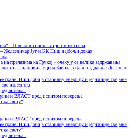
дим“ – Павловић обишао три нишка села
а – Железничар Југ и КК Ниш најбољи доказ
нара
на прелазима ка Грчкој – очекују се велика задржавања
алитета – најновија оцена Завода за јавно здравље Лесковац
ктране: Ниш добија стабилну енергију и јефтиније грејање
 све извеснија
ред летења -
грађани и ВЛАСТ пред испитом поверења
 ка свету“
грађани и ВЛАСТ пред испитом поверења
ктране: Ниш добија стабилну енергију и јефтиније грејање
 ка свету“
ред летења -