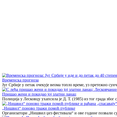
Временска прогноза
Југ Србије у петак очекује веома топло време, уз претежно сун
Пришао жени и покидао јој златни ланац
Полиција у Лесковцу ухапсила је Д. Т. (1985) из тог града због 
„Нишвил“ поново тражи помоћ публике
Организатори „Нишвил џез фестивала“ и ове године позвали су