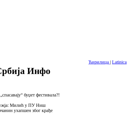
Ћирилица
|
Latinica
 Србија Инфо