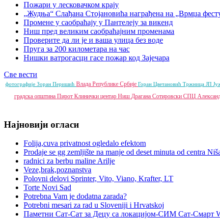
Пожари у лесковачком крају
„Жудња“ Слађана Стојановића награђена на „Врмџа фест
Промене у саобраћају у Пантелеју за викенд
Ниш пред великим саобраћајним променама
Проверите да ли је и ваша улица без воде
Пруга за 200 километара на час
Нишки ватрогасци гасе пожар код Зајечара
Све вести
Влада Републике Србије
фотографије
Зоран Перишић
Горан Цветановић
Тржница ЈП
Ју
градска општина
Пирот
Клинички центар Ниш
Драгана Сотировски
СПЦ
Алексан
Најновији огласи
Folija,cuva privatnost ogledalo efektom
Prodaje se gg zemljište na manje od deset minuta od centra Niš
radnici za berbu maline Arilje
Veze,brak,poznanstva
Polovni delovi Sprinter, Vito, Viano, Krafter, LT
Torte Novi Sad
Potrebna Vam je dodatna zarada?
Potrebni mesari za rad u Sloveniji i Hrvatskoj
Паметни Сат-Сат за Децу са локацијом-СИМ Сат-Смарт 