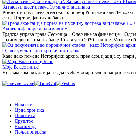
За наступ шест певача 10 милиона динара
Концерти шест певача на овогодишњој Роштиљијади Лесковац кош
се на Порталу јавних набавки.
Аконтација пореза на имовину
Градска управа града Лесковца – Одељење за финансије – Одсек
годину доспева за плаћање 15. августа 2026. године. Моле се об
Од докумената до породичног стабла
Када неко помене Историјски архив, прва асоцијација су стари
Блог
Моје Власотинце
Не знам како ви, али ја и сада осећам онај прелепи мирис тек 
Новости
Црна хроника
Политика
Друштво
Економија
Пољопривреда