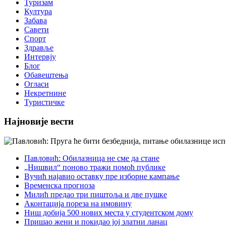
Туризам
Култура
Забава
Савети
Спорт
Здравље
Интервју
Блог
Обавештења
Огласи
Некретнине
Туристичке
Најновије вести
Павловић: Обилазница не сме да стане
„Нишвил“ поново тражи помоћ публике
Вучић најавио оставку пре изборне кампање
Временска прогноза
Милић предао три пиштоља и две пушке
Аконтација пореза на имовину
Ниш добија 500 нових места у студентском дому
Пришао жени и покидао јој златни ланац