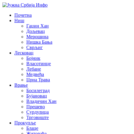
Почетна
Ниш
Гаџин Хан
Дољевац
Мерошина
Нишка Бања
Сврљиг
Лесковац
Бојник
Власотинце
Лебане
Медвеђа
Црна Трава
Врање
Босилеград
Бујановац
Владичин Хан
Прешево
Сурдулица
Трговиште
Прокупље
Блаце
Житорађа