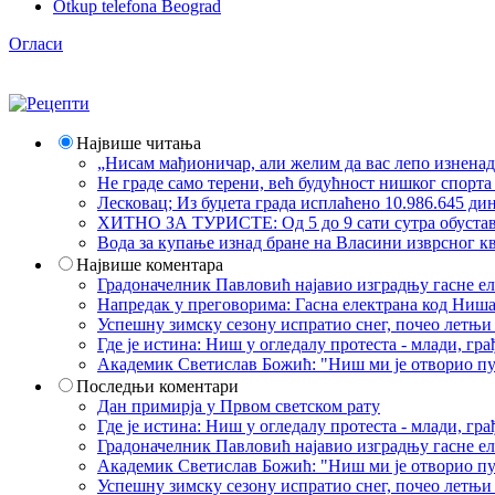
Otkup telefona Beograd
Огласи
Највише читања
„Нисам мађионичар, али желим да вас лепо изнена
Не граде само терени, већ будућност нишког спорт
Лесковац; Из буџета града исплаћено 10.986.645 ди
ХИТНО ЗА ТУРИСТЕ: Од 5 до 9 сати сутра обустава 
Вода за купање изнад бране на Власини изврсног кв
Највише коментара
Градоначелник Павловић најавио изградњу гасне еле
Напредак у преговорима: Гасна електрана код Ниша
Успешну зимску сезону испратио снег, почео летњи 
Где је истина: Ниш у огледалу протеста - млади, 
Академик Светислав Божић: "Ниш ми је отворио пут
Последњи коментари
Дан примирја у Првом светском рату
Где је истина: Ниш у огледалу протеста - млади, 
Градоначелник Павловић најавио изградњу гасне еле
Академик Светислав Божић: "Ниш ми је отворио пут
Успешну зимску сезону испратио снег, почео летњи 