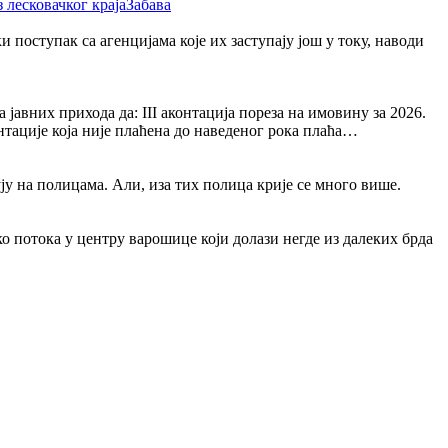
Забава
поступак са агенцијама које их заступају још у току, наводи
авних прихода да: III аконтација пореза на имовину за 2026.
онтације која није плаћена до наведеног рока плаћа…
ју на полицама. Али, иза тих полица крије се много више.
ко потока у центру варошице који долази негде из далеких брда