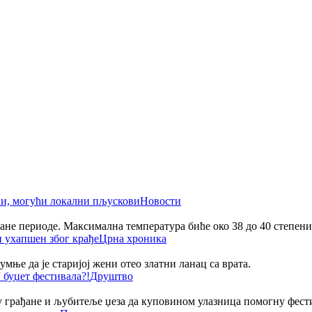
Новости
чане периоде. Максимална температура биће око 38 до 40 степени
Црна хроника
сумње да је старијој жени отео златни ланац са врата.
Друштво
 грађане и љубитеље џеза да куповином улазница помогну фестив