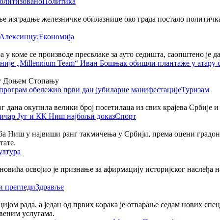
Политика
 изградње железничке обилазнице око града постало политичка тем
Економија
 у коме се производе пресвлаке за ауто седишта, саопштено је 
у Доњем Стопању
Туризам
ог дана окупила велики број посетилаца из свих крајева Србије и
Спорт
а Ниш у највиши ранг такмичења у Србији, према оцени градон
тате.
ултура
овића освојио је признање за афирмацију историјског наслеђа 
Здравље
јом рада, а један од првих корака је отварање седам нових спе
веним услугама.