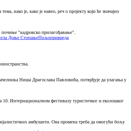
а, иако је, како је навео, реч о пројекту који ће значајно
да почиње "кадровско прилагођавање".
Пољопривреда
 иностранства.
ачелника Ниша Драгослава Павловића, потврђује да улагања у
на 10. Интернационалном фестивалу туристичког и еколошког
цијалистичких амбуланти. Ова промена треба да омогући бољу