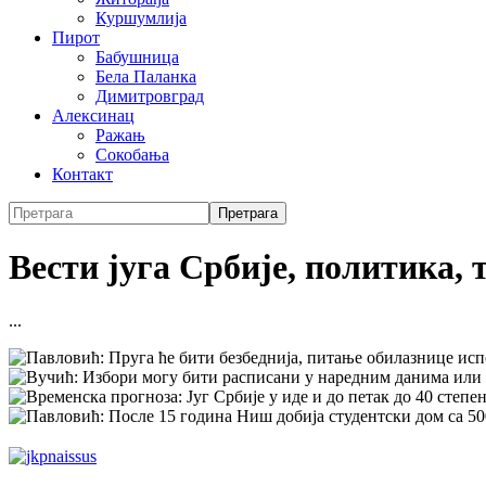
Куршумлија
Пирот
Бабушница
Бела Паланка
Димитровград
Алексинац
Ражањ
Сокобања
Контакт
Вести југа Србије, политика, 
...