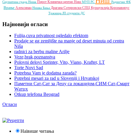
Ниш
Пирот
Клинички центар Ниш
Скупштина града Ниша
МУП РС
Раднички ФК
Врање
Алексинац
Драгана Сотировски
СПЦ
Куршумлија
Коронавирус
Нишка Бања
Тржница ЈП
студенти
ДС
Најновији огласи
Folija,cuva privatnost ogledalo efektom
Prodaje se gg zemljište na manje od deset minuta od centra
Niša
radnici za berbu maline Arilje
Veze,brak,poznanstva
Polovni delovi Sprinter, Vito, Viano, Krafter, LT
Torte Novi Sad
Potrebna Vam je dodatna zarada?
Potrebni mesari za rad u Sloveniji i Hrvatskoj
Паметни Сат-Сат за Децу са локацијом-СИМ Сат-Смарт
Wатцх
Otkup telefona Beograd
Огласи
Највише читања