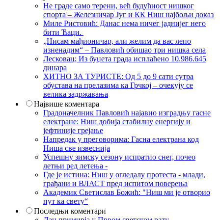
Не граде само терени, већ будућност нишког
спорта – Железничар Југ и КК Ниш најбољи доказ
Миле Ристовић: Данас нема ничег јаднијег него
бити Ћаци.
„Нисам мађионичар, али желим да вас лепо
изненадим“ – Павловић обишао три нишка села
Лесковац; Из буџета града исплаћено 10.986.645
динара
ХИТНО ЗА ТУРИСТЕ: Од 5 до 9 сати сутра
обустава на прелазима ка Грчкој – очекују се
велика задржавања
Највише коментара
Градоначелник Павловић најавио изградњу гасне
електране: Ниш добија стабилну енергију и
јефтиније грејање
Напредак у преговорима: Гасна електрана код
Ниша све извеснија
Успешну зимску сезону испратио снег, почео
летњи ред летења -
Где је истина: Ниш у огледалу протеста - млади,
грађани и ВЛАСТ пред испитом поверења
Академик Светислав Божић: "Ниш ми је отворио
пут ка свету“
Последњи коментари
Дан примирја у Првом светском рату