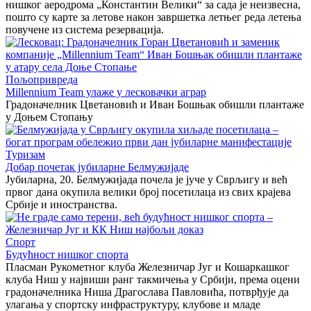
нишког аеродрома „Константин Велики“ за сада је неизвесна,
пошто су карте за летове након завршетка летњег реда летења
повучене из система резервација.
Пољопривреда
Millennium Team улаже у лесковачки аграр
Градоначелник Цветановић и Иван Бошњак обишли плантаже
у Доњем Стопању
Туризам
Добар почетак јубиларне Белмужијаде
Јубиларна, 20. Белмужијада почела је јуче у Сврљигу и већ
првог дана окупила велики број посетилаца из свих крајева
Србије и иностранства.
Спорт
Будућност нишког спорта
Пласман Рукометног клуба Железничар Југ и Кошаркашког
клуба Ниш у највиши ранг такмичења у Србији, према оцени
градоначелника Ниша Драгослава Павловића, потврђује да
улагања у спортску инфраструктуру, клубове и младе