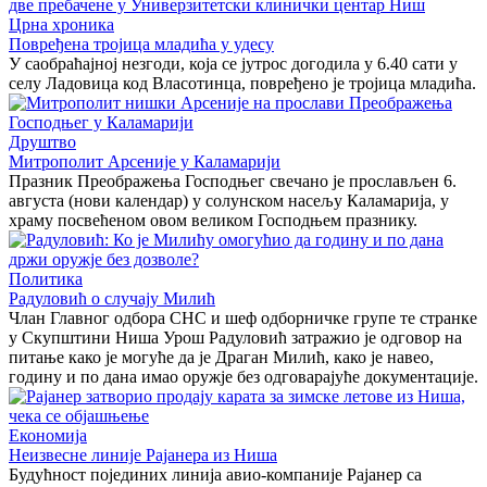
Црна хроника
Повређена тројица младића у удесу
У саобраћајној незгоди, која се јутрос догодила у 6.40 сати у
селу Ладовица код Власотинца, повређено је тројица младића.
Друштво
Митрополит Арсеније у Каламарији
Празник Преображења Господњег свечано је прослављен 6.
августа (нови календар) у солунском насељу Каламарија, у
храму посвећеном овом великом Господњем празнику.
Политика
Радуловић о случају Милић
Члан Главног одбора СНС и шеф одборничке групе те странке
у Скупштини Ниша Урош Радуловић затражио је одговор на
питање како је могуће да је Драган Милић, како је навео,
годину и по дана имао оружје без одговарајуће документације.
Економија
Неизвесне линије Рајанера из Ниша
Будућност појединих линија авио-компаније Рајанер са