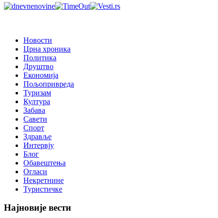
Новости
Црна хроника
Политика
Друштво
Економија
Пољопривреда
Туризам
Култура
Забава
Савети
Спорт
Здравље
Интервју
Блог
Обавештења
Огласи
Некретнине
Туристичке
Најновије вести