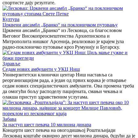
спортисте дају резултате.
Култура
Црквени ансамбл „Бранко“ на поклоничком путовању
Црквени ансамбл „Бранко“ из Лесковца, са благословом
Његовог Високопреосвештенства Архиепископа и
Митрополита нишког Арсенија, реализовао је крајем јула
радно-поклоничко путовање кроз Румунију и Бугарску.
Здравље
Седам нових амбуланти у УКЦ Ниш
Универзитетски клинички центар Ниш наставља са
реорганизацијом рада, а један од првих корака је отварање
седам нових специјалистичких амбуланти. Ова промена треба
да омогући бољу расподелу пацијената, смањи чекања и
олакша приступ здравственим услугама.
Забава
За наступ шест певача 10 милиона динара
Концерти шест певача на овогодишњој Роштиљијади
Лесковац коштаће оквирно десет милиона динара, будући да је