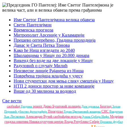
Име Светог Пантелејмона велика обавеза
Свети Пантелејмон
Временска прогноза
Митрополит Арсеније у Каламарији
Прешево оптерећено, Градина проходнија
Данас је Света Петка Трнова
Како ће Ниш изгледати до 2040
Школарцима у Нишу по 20.000 динара
Викенд без воде на две локације у Нишу
Радуловић о случају Милић
Неизвесне линије Рајанера из Ниша
Повређена тројица младића у удесу
Нови студентски дом мења слику смештаја у Нишу
НТП 2 доноси простор за нове компаније
Више од 30 милиона за водовод
Све вести
саобраћај
рецепт
Дарко Булатовић
полиција
Београд
Градина
Дом здравља
Зоран
Прокупље
СНС
Перишић
убиство
фотографије
Горан Цветановић
кошарка
Владичин
Лесковац
Александар Вучић
саобраћајна незгода
Медијана
Хан
Јужна Србија Инфо
градска општина
Нишки културни центар
Влада Републике Србије
Прешево
фудбал