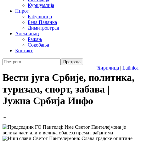
Куршумлија
Пирот
Бабушница
Бела Паланка
Димитровград
Алексинац
Ражањ
Сокобања
Контакт
Ћирилица
|
Latinica
Вести југа Србије, политика,
туризам, спорт, забава |
Јужна Србија Инфо
...