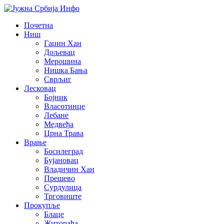
Почетна
Ниш
Гаџин Хан
Дољевац
Мерошина
Нишка Бања
Сврљиг
Лесковац
Бојник
Власотинце
Лебане
Медвеђа
Црна Трава
Врање
Босилеград
Бујановац
Владичин Хан
Прешево
Сурдулица
Трговиште
Прокупље
Блаце
Житорађа