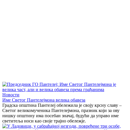
Новости
Име Светог Пантелејмона велика обавеза
Градска општина Пантелеј обележила је своју крсну славу –
Светог великомученика Пантелејмона, празник који за ову
нишку општину има посебан значај, будући да управо име
светитеља носи као своје трајно обележје.