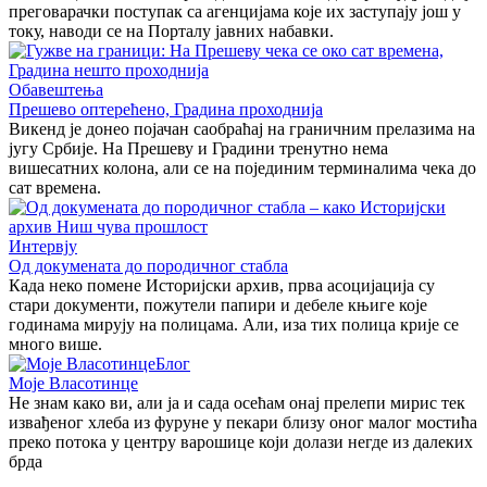
преговарачки поступак са агенцијама које их заступају још у
току, наводи се на Порталу јавних набавки.
Обавештења
Прешево оптерећено, Градина проходнија
Викенд је донео појачан саобраћај на граничним прелазима на
југу Србије. На Прешеву и Градини тренутно нема
вишесатних колона, али се на појединим терминалима чека до
сат времена.
Интервју
Од докумената до породичног стабла
Када неко помене Историјски архив, прва асоцијација су
стари документи, пожутели папири и дебеле књиге које
годинама мирују на полицама. Али, иза тих полица крије се
много више.
Блог
Моје Власотинце
Не знам како ви, али ја и сада осећам онај прелепи мирис тек
извађеног хлеба из фуруне у пекари близу оног малог мостића
преко потока у центру варошице који долази негде из далеких
брда