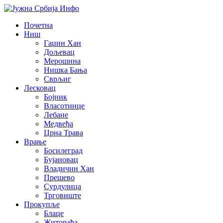
Почетна
Ниш
Гаџин Хан
Дољевац
Мерошина
Нишка Бања
Сврљиг
Лесковац
Бојник
Власотинце
Лебане
Медвеђа
Црна Трава
Врање
Босилеград
Бујановац
Владичин Хан
Прешево
Сурдулица
Трговиште
Прокупље
Блаце
Житорађа