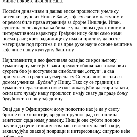
мирне покрете иконописаца.
Посебан динамизам и дашак епске прошлости унеле су
витешке групе из Нишке Бање, које су својим наступом и
опремом биле права атракција за бројне Нишлије. Ипак,
суштина овог окупљања била је у његовом едукативном и
интерактивном карактеру. Грађани нису били само неми
посматрачи; кроз радионице су имали прилику да осете
материјале под прстима и из прве руке науче основе вештина
које чине нашу културну баштину.
Најплеменитији део фестивала одвијао се кроз његову
хуманитарну мисију. Сваки предмет обликован током ових
сусрета био је доступан за симболичан „откуп”, а сва
прикупљена средства усмерена су Специјалној школи са
домом ученика „Бубањ” у Нишу. Тако су се традиција и
хуманост нераскидиво повезале, доказујући да стари занати,
осим што чувају нашу прошлост, имају снагу да граде бољу
будућност за нашу заједницу.
Овај дан у Официрском дому подсетио нас је да у свету
брзине и технологије, вредност ручног рада и топлина
занатског срца немају замену. Ниш је ове суботе поново
научио да цени тишину стварања и лепоту наслеђа које,
захваљујући оваквој подршци и интересовању, сигурно неће
избледети.