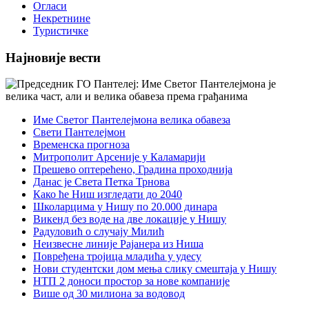
Огласи
Некретнине
Туристичке
Најновије вести
Име Светог Пантелејмона велика обавеза
Свети Пантелејмон
Временска прогноза
Митрополит Арсеније у Каламарији
Прешево оптерећено, Градина проходнија
Данас је Света Петка Трнова
Како ће Ниш изгледати до 2040
Школарцима у Нишу по 20.000 динара
Викенд без воде на две локације у Нишу
Радуловић о случају Милић
Неизвесне линије Рајанера из Ниша
Повређена тројица младића у удесу
Нови студентски дом мења слику смештаја у Нишу
НТП 2 доноси простор за нове компаније
Више од 30 милиона за водовод