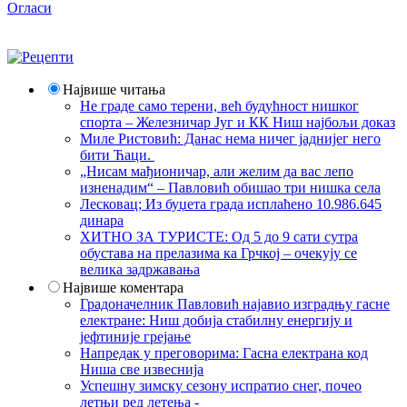
Огласи
Највише читања
Не граде само терени, већ будућност нишког
спорта – Железничар Југ и КК Ниш најбољи доказ
Миле Ристовић: Данас нема ничег јаднијег него
бити Ћаци.
„Нисам мађионичар, али желим да вас лепо
изненадим“ – Павловић обишао три нишка села
Лесковац; Из буџета града исплаћено 10.986.645
динара
ХИТНО ЗА ТУРИСТЕ: Од 5 до 9 сати сутра
обустава на прелазима ка Грчкој – очекују се
велика задржавања
Највише коментара
Градоначелник Павловић најавио изградњу гасне
електране: Ниш добија стабилну енергију и
јефтиније грејање
Напредак у преговорима: Гасна електрана код
Ниша све извеснија
Успешну зимску сезону испратио снег, почео
летњи ред летења -