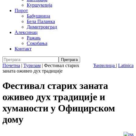
Куршумлија
Пирот
Бабушница
Бела Паланка
Димитровград
Алексинац
Ражањ
Сокобања
Контакт
Почетна
|
Туризам
|
Фестивал старих
Ћирилица
|
Latinica
заната оживео дух традиције
Фестивал старих заната
оживео дух традиције и
хуманости у Официрском
дому