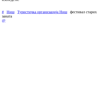
#
Ниш
Туристичка организација Ниш
фестивал старих
заната
@