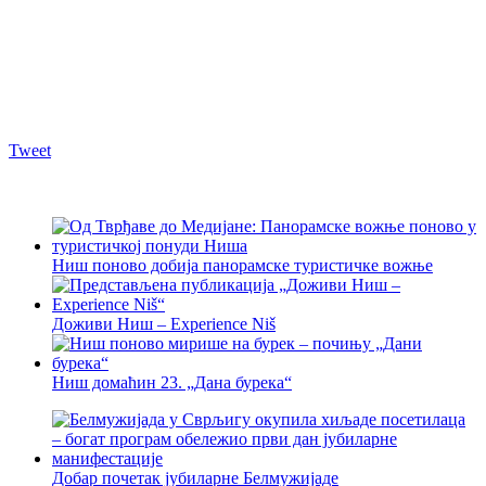
Tweet
Ниш поново добија панорамске туристичке вожње
Доживи Ниш – Experience Niš
Ниш домаћин 23. „Дана бурека“
Добар почетак јубиларне Белмужијаде