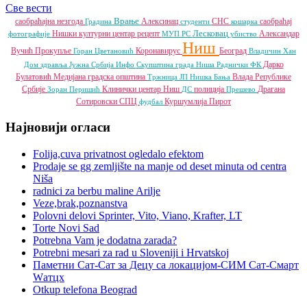
Све вести
Врање
саобраћајна незгода
Алексинац
СНС
саобраћај
Градина
студенти
кошарка
Лесковац
Нишки културни центар
рецепт
Александар
фотографије
МУП РС
убиство
Ниш
Вучић
Прокупље
Коронавирус
Београд
Горан Цветановић
Владичин Хан
Дарко
Дом здравља
Јужна Србија Инфо
Скупштина града Ниша
Раднички ФК
Булатовић
Медијана градска општина
Влада Републике
Тржница ЈП
Нишка Бања
Србије
Клинички центар Ниш
полиција
Драгана
Зоран Перишић
ДС
Прешево
Сотировски
СПЦ
Куршумлија
Пирот
фудбал
Најновији огласи
Folija,cuva privatnost ogledalo efektom
Prodaje se gg zemljište na manje od deset minuta od centra
Niša
radnici za berbu maline Arilje
Veze,brak,poznanstva
Polovni delovi Sprinter, Vito, Viano, Krafter, LT
Torte Novi Sad
Potrebna Vam je dodatna zarada?
Potrebni mesari za rad u Sloveniji i Hrvatskoj
Паметни Сат-Сат за Децу са локацијом-СИМ Сат-Смарт
Wатцх
Otkup telefona Beograd