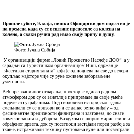
Прошле суботе, 9. маја, нишки Официрски дом подсетио је
на времена када су се вештине преносиле са колена на
колено, а сваки ручни рад имао своју причу и душу.
Фото: Јужна Србија
У организацији фирме „Ловић Просветно Наслеђе ДОО”, а у
сарадњи са Туристичком организацијом Ниш, одржан је
„Фестивал старих заната” који је од поднева па све до вечери
окупљао мајсторе чије су руке оживеле заборављене
уметности.
Већ пре званичног отварања, простор је одисао радном
атмосфером док су се занатлије припремале да своје умеће
поделе са суграђанима. Под сводовима историјског здања
смењивали су се призори који се данас ретко виђају – од
фасцинантне прецизности филиграна и златовеза, до снаге
ковачког заната и дубореза. Ваздухом се ширио мирис глине и
обрађеног дрвета, док су посетиоци застајали поред разбоја за
ткање, истраживали технику пустовања вуне или посматрали