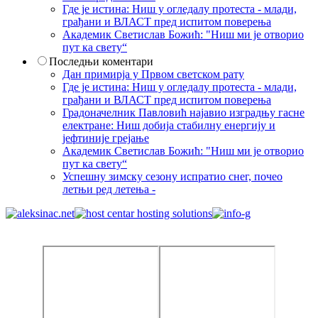
Где је истина: Ниш у огледалу протеста - млади,
грађани и ВЛАСТ пред испитом поверења
Академик Светислав Божић: "Ниш ми је отворио
пут ка свету“
Последњи коментари
Дан примирја у Првом светском рату
Где је истина: Ниш у огледалу протеста - млади,
грађани и ВЛАСТ пред испитом поверења
Градоначелник Павловић најавио изградњу гасне
електране: Ниш добија стабилну енергију и
јефтиније грејање
Академик Светислав Божић: "Ниш ми је отворио
пут ка свету“
Успешну зимску сезону испратио снег, почео
летњи ред летења -