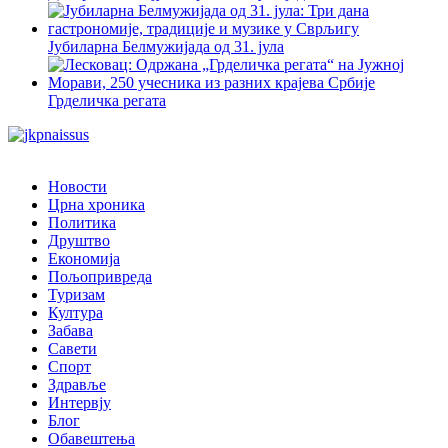
Јубиларна Белмужијада од 31. јула
Грделичка регата
Новости
Црна хроника
Политика
Друштво
Економија
Пољопривреда
Туризам
Култура
Забава
Савети
Спорт
Здравље
Интервју
Блог
Обавештења