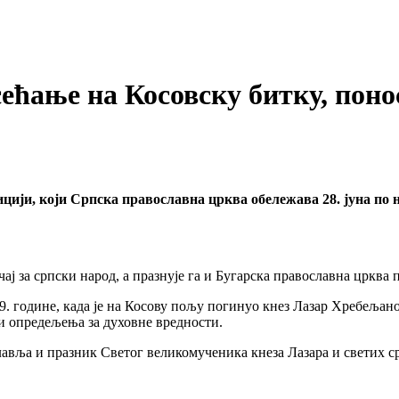
ећање на Косовску битку, поно
ицији, који Српска православна црква обележава 28. јуна по н
ај за српски народ, а празнује га и Бугарска православна црква
9. године, када је на Косову пољу погинуо кнез Лазар Хребељанов
 и опредељења за духовне вредности.
славља и празник Светог великомученика кнеза Лазара и светих 