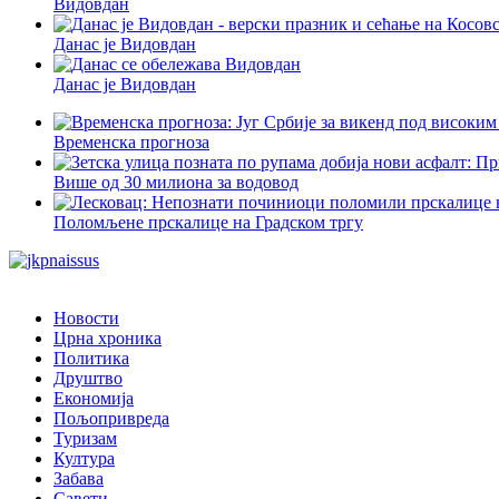
Видовдан
Данас је Видовдан
Данас је Видовдан
Временска прогноза
Више од 30 милиона за водовод
Поломљене прскалице на Градском тргу
Новости
Црна хроника
Политика
Друштво
Економија
Пољопривреда
Туризам
Култура
Забава
Савети