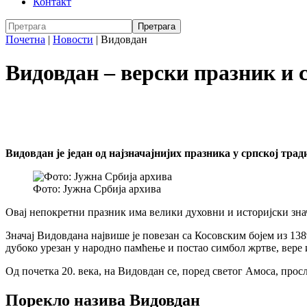
Контакт
Почетна
|
Новости
|
Видовдан
Видовдан – верски празник и с
Видовдан је један од најзначајнијих празника у српској трад
Фото: Јужна Србија архива
Овај непокретни празник има велики духовни и историјски знач
Значај Видовдана највише је повезан са Косовским бојем из 138
дубоко урезан у народно памћење и постао симбол жртве, вере
Од почетка 20. века, на Видовдан се, поред светог Амоса, про
Порекло назива Видовдан