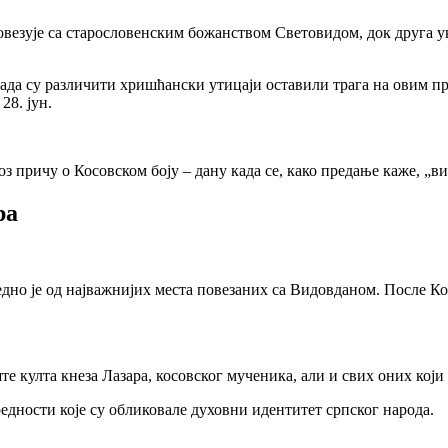
везује са старословенским божанством Световидом, док друга ука
ада су различити хришћански утицаји оставили трага на овим про
28. јун.
 причу о Косовском боју – дану када се, како предање каже, „виде
ра
дно је од најважнијих места повезаних са Видовданом. После Ко
е култа кнеза Лазара, косовског мученика, али и свих оних који 
вредности које су обликовале духовни идентитет српског народа.