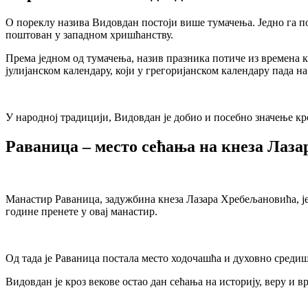
О пореклу назива Видовдан постоји више тумачења. Једно га по
поштован у западном хришћанству.
Према једном од тумачења, назив празника потиче из времена к
јулијанском календару, који у грегоријанском календару пада на 
У народној традицији, Видовдан је добио и посебно значење кроз
Раваница – место сећања на кнеза Лаза
Манастир Раваница, задужбина кнеза Лазара Хребељановића, је
године пренете у овај манастир.
Од тада је Раваница постала место ходочашћа и духовно средишт
Видовдан је кроз векове остао дан сећања на историју, веру и 