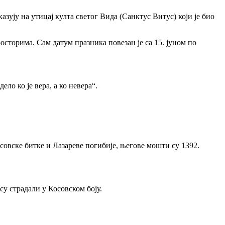
зују на утицај култа светог Вида (Санктус Витус) који је био
сторима. Сам датум празника повезан је са 15. јуном по
ло ко је вера, а ко невера“.
совске битке и Лазареве погибије, његове мошти су 1392.
су страдали у Косовском боју.