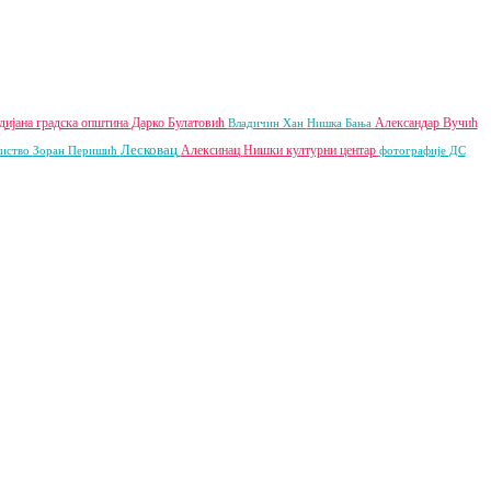
ијана градска општина
Дарко Булатовић
Александар Вучић
Владичин Хан
Нишка Бања
Лесковац
Алексинац
Нишки културни центар
иство
Зоран Перишић
фотографије
ДС