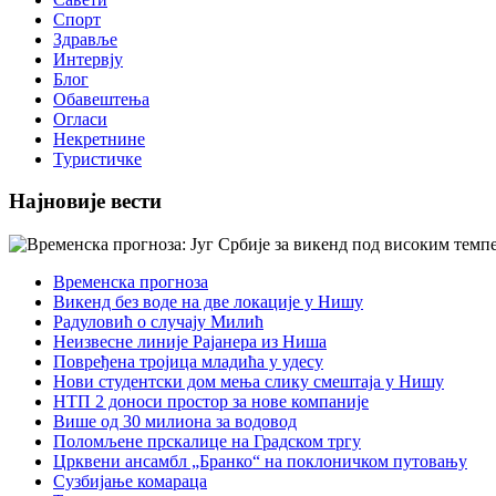
Спорт
Здравље
Интервју
Блог
Обавештења
Огласи
Некретнине
Туристичке
Најновије вести
Временска прогноза
Викенд без воде на две локације у Нишу
Радуловић о случају Милић
Неизвесне линије Рајанера из Ниша
Повређена тројица младића у удесу
Нови студентски дом мења слику смештаја у Нишу
НТП 2 доноси простор за нове компаније
Више од 30 милиона за водовод
Поломљене прскалице на Градском тргу
Црквени ансамбл „Бранко“ на поклоничком путовању
Сузбијање комараца