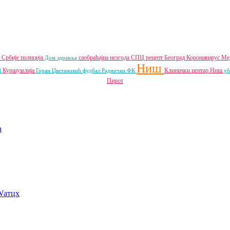
 Србије
полиција
саобраћајна незгода
СПЦ
рецепт
Београд
Коронавирус
Мед
Дом здравља
Ниш
Куршумлија
Клинички центар Ниш
П
Горан Цветановић
фудбал
Раднички ФК
уб
Пирот
a
Wатцх