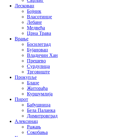
Сврљиг
Лесковац
Бојник
Власотинце
Лебане
Медвеђа
Црна Трава
Врање
Босилеград
Бујановац
Владичин Хан
Прешево
Сурдулица
Трговиште
Прокупље
Блаце
Житорађа
Куршумлија
Пирот
Бабушница
Бела Паланка
Димитровград
Алексинац
Ражањ
Сокобања