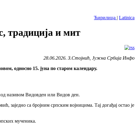
Ћирилица
|
Latinica
с, традиција и мит
28.06.2026. З.Стојнић, Јужна Србија Инфо
овом, односно 15. јуна по старом календару.
 под називом Видовден или Видов ден.
ић, заједно са бројним српским војницима. Тај догађај остао је
српских мученика.