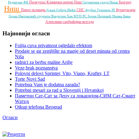
Прокупље
Клинички центар Ниш
Београд
Раднички ФК
Скупштина града Ниша
Ниш
Пирот
полиција
СНС
Куршумлија
Јужна Србија Инфо
фудбал
Тржница ЈП
Горан Цветановић
студенти
Владичин Хан
МУП РС
Зоран Перишић
Нишка Бања
Алексинац
саобраћајна незгода
Најновији огласи
Folija,cuva privatnost ogledalo efektom
Prodaje se gg zemljište na manje od deset minuta od centra
Niša
radnici za berbu maline Arilje
Veze,brak,poznanstva
Polovni delovi Sprinter, Vito, Viano, Krafter, LT
Torte Novi Sad
Potrebna Vam je dodatna zarada?
Potrebni mesari za rad u Sloveniji i Hrvatskoj
Паметни Сат-Сат за Децу са локацијом-СИМ Сат-Смарт
Wатцх
Otkup telefona Beograd
Огласи