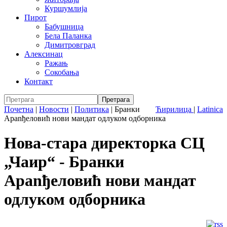
Куршумлија
Пирот
Бабушница
Бела Паланка
Димитровград
Алексинац
Ражањ
Сокобања
Контакт
Почетна
|
Новости
|
Политика
|
Бранки
Ћирилица
|
Latinica
Арanђеловић нови мандат одлуком одборника
Нова-стара директорка СЦ
„Чаир“ - Бранки
Арanђеловић нови мандат
одлуком одборника