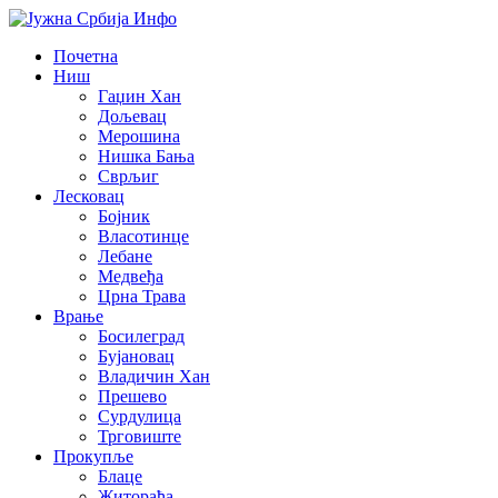
Почетна
Ниш
Гаџин Хан
Дољевац
Мерошина
Нишка Бања
Сврљиг
Лесковац
Бојник
Власотинце
Лебане
Медвеђа
Црна Трава
Врање
Босилеград
Бујановац
Владичин Хан
Прешево
Сурдулица
Трговиште
Прокупље
Блаце
Житорађа