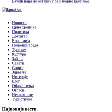
Вучић најавио оставку пре изборне кампање
Новости
Црна хроника
Политика
Друштво
Економија
Пољопривреда
Туризам
Култура
Забава
Савети
Спорт
Здравље
Интервју
Блог
Обавештења
Огласи
Некретнине
Туристичке
Најновије вести