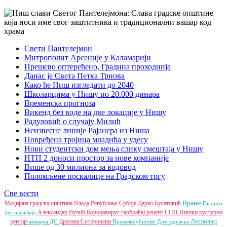
Свети Пантелејмон
Митрополит Арсеније у Каламарији
Прешево оптерећено, Градина проходнија
Данас је Света Петка Трнова
Како ће Ниш изгледати до 2040
Школарцима у Нишу по 20.000 динара
Временска прогноза
Викенд без воде на две локације у Нишу
Радуловић о случају Милић
Неизвесне линије Рајанера из Ниша
Повређена тројица младића у удесу
Нови студентски дом мења слику смештаја у Нишу
НТП 2 доноси простор за нове компаније
Више од 30 милиона за водовод
Поломљене прскалице на Градском тргу
Све вести
Врање
Медијана градска општина
Влада Републике Србије
Дарко Булатовић
Градина
Александар Вучић
Коронавирус
саобраћај
рецепт
СПЦ
Нишки културни
фотографије
Лесковац
центар
Драгана Сотировски
кошарка
ДС
Прешево
убиство
Дом здравља