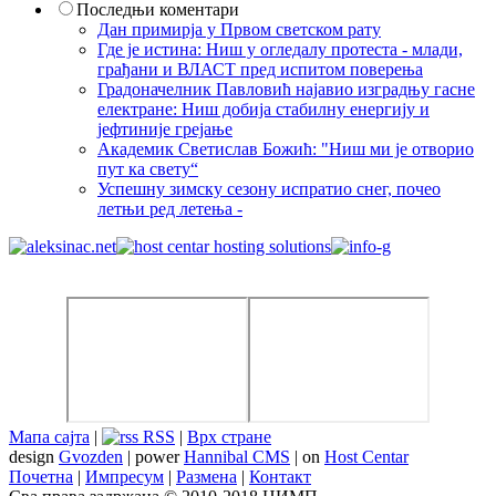
Последњи коментари
Дан примирја у Првом светском рату
Где је истина: Ниш у огледалу протеста - млади,
грађани и ВЛАСТ пред испитом поверења
Градоначелник Павловић најавио изградњу гасне
електране: Ниш добија стабилну енергију и
јефтиније грејање
Академик Светислав Божић: "Ниш ми је отворио
пут ка свету“
Успешну зимску сезону испратио снег, почео
летњи ред летења -
Мапа сајта
|
RSS
|
Врх стране
design
Gvozden
| power
Hannibal CMS
| on
Host Centar
Почетна
|
Импресум
|
Размена
|
Контакт