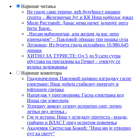
Највише читања
Не граде само терени, већ будућност нишког
спорта – Железничар Југ и КК Ниш најбољи доказ
Миле Ристовић: Данас нема ничег јаднијег него
бити Ћаци.
„Нисам мађионичар, али желим да вас лепо
изненадим“ – Павловић обишао три нишка села
Лесковац; Из буџета града исплаћено 10.986.645
динара
ХИТНО ЗА ТУРИСТЕ: Од 5 до 9 сати сутра
обустава на прелазима ка Грчкој – очекују се
велика задржавања
Највише коментара
Градоначелник Павловић најавио изградњу гасне
електране: Ниш добија стабилну енергију и
јефтиније грејање
Напредак у преговорима: Гасна електрана код
Ниша све извеснија
Успешну зимску сезону испратио снег, почео
летњи ред летења -
Где је истина: Ниш у огледалу протеста - млади,
грађани и ВЛАСТ пред испитом поверења
Академик Светислав Божић: "Ниш ми је отворио
пут ка свету“