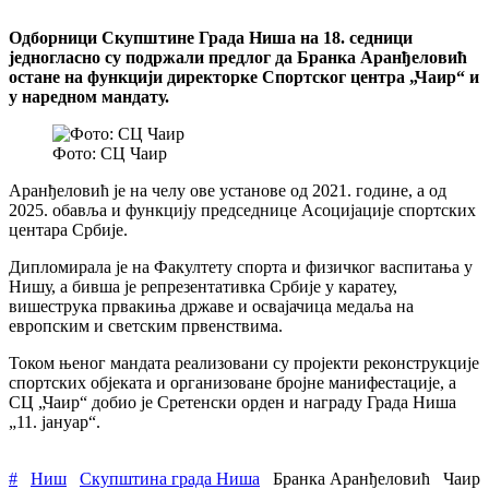
Одборници Скупштине Града Ниша на 18. седници
једногласно су подржали предлог да Бранка Аранђеловић
остане на функцији директорке Спортског центра „Чаир“ и
у наредном мандату.
Фото: СЦ Чаир
Аранђеловић је на челу ове установе од 2021. године, а од
2025. обавља и функцију председнице Асоцијације спортских
центара Србије.
Дипломирала је на Факултету спорта и физичког васпитања у
Нишу, а бивша је репрезентативка Србије у каратеу,
вишеструка првакиња државе и освајачица медаља на
европским и светским првенствима.
Током њеног мандата реализовани су пројекти реконструкције
спортских објеката и организоване бројне манифестације, а
СЦ „Чаир“ добио је Сретенски орден и награду Града Ниша
„11. јануар“.
#
Ниш
Скупштина града Ниша
Бранка Аранђеловић
Чаир