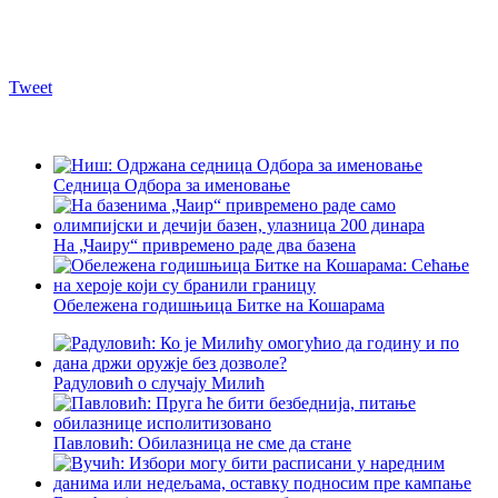
Tweet
Седница Одбора за именовање
На „Чаиру“ привремено раде два базена
Обележена годишњица Битке на Кошарама
Радуловић о случају Милић
Павловић: Обилазница не сме да стане