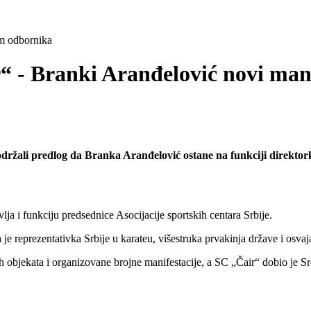
m odbornika
r“ - Branki Aranđelović novi m
održali predlog da Branka Aranđelović ostane na funkciji direkt
ja i funkciju predsednice Asocijacije sportskih centara Srbije.
ša je reprezentativka Srbije u karateu, višestruka prvakinja države i os
h objekata i organizovane brojne manifestacije, a SC „Čair“ dobio je Sr