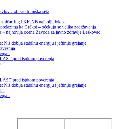
vlović obišao tri niška sela
ezničar Jug i KK Niš najbolji dokaz
relazima ka Grčkoj – očekuju se velika zadržavanja
ta – najnovija ocena Zavoda za javno zdravlje Leskovac
Niš dobija stabilnu energiju i jeftinije grejanje
zvesnija
enja -
i VLAST pred ispitom poverenja
tu“
i VLAST pred ispitom poverenja
Niš dobija stabilnu energiju i jeftinije grejanje
tu“
enja -