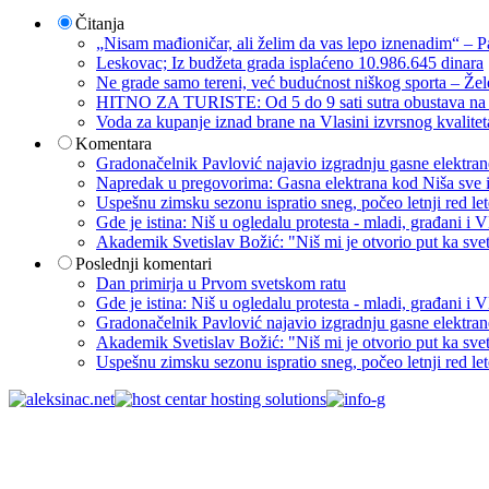
Čitanja
„Nisam mađioničar, ali želim da vas lepo iznenadim“ – Pa
Leskovac; Iz budžeta grada isplaćeno 10.986.645 dinara
Ne grade samo tereni, već budućnost niškog sporta – Žel
HITNO ZA TURISTE: Od 5 do 9 sati sutra obustava na p
Voda za kupanje iznad brane na Vlasini izvrsnog kvalite
Komentara
Gradonačelnik Pavlović najavio izgradnju gasne elektrane: 
Napredak u pregovorima: Gasna elektrana kod Niša sve i
Uspešnu zimsku sezonu ispratio sneg, počeo letnji red let
Gde je istina: Niš u ogledalu protesta - mladi, građani 
Akademik Svetislav Božić: "Niš mi je otvorio put ka sve
Poslednji komentari
Dan primirja u Prvom svetskom ratu
Gde je istina: Niš u ogledalu protesta - mladi, građani 
Gradonačelnik Pavlović najavio izgradnju gasne elektrane: 
Akademik Svetislav Božić: "Niš mi je otvorio put ka sve
Uspešnu zimsku sezonu ispratio sneg, počeo letnji red let