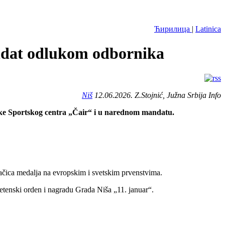
Ћирилица
|
Latinica
andat odlukom odbornika
Niš
12.06.2026. Z.Stojnić, Južna Srbija Info
orke Sportskog centra „Čair“ i u narednom mandatu.
vajačica medalja na evropskim i svetskim prvenstvima.
etenski orden i nagradu Grada Niša „11. januar“.