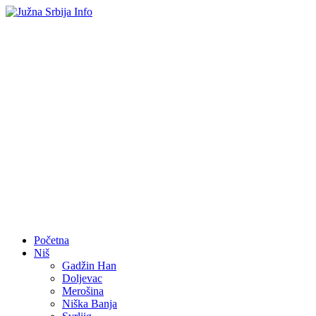
Početna
Niš
Gadžin Han
Doljevac
Merošina
Niška Banja