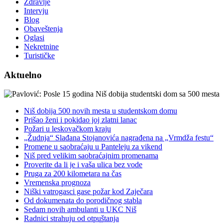
Zdravlje
Intervju
Blog
Obaveštenja
Oglasi
Nekretnine
Turističke
Aktuelno
Niš dobija 500 novih mesta u studentskom domu
Prišao ženi i pokidao joj zlatni lanac
Požari u leskovačkom kraju
„Žudnja“ Slađana Stojanovića nagrađena na „Vrmdža festu“
Promene u saobraćaju u Panteleju za vikend
Niš pred velikim saobraćajnim promenama
Proverite da li je i vaša ulica bez vode
Pruga za 200 kilometara na čas
Vremenska prognoza
Niški vatrogasci gase požar kod Zaječara
Od dokumenata do porodičnog stabla
Sedam novih ambulanti u UKC Niš
Radnici strahuju od otpuštanja