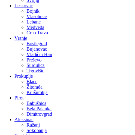
Svrljig
Leskovac
Bojnik
Vlasotince
Lebane
Medveđa
Crna Trava
Vranje
Bosilegrad
Bujanovac
Vladičin Han
Preševo
Surdulica
Trgovište
Prokuplje
Blace
Žitorađa
Kuršumlija
Pirot
Babušnica
Bela Palanka
Dimitrovgrad
Aleksinac
Ražanj
Sokobanja