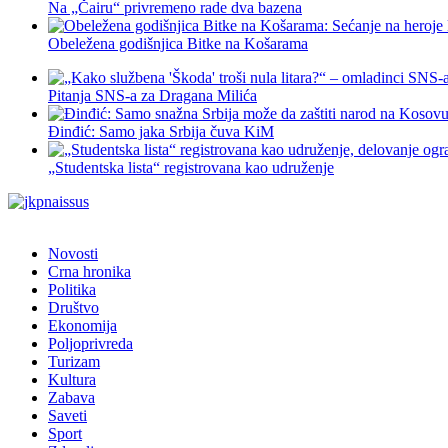
Na „Čairu“ privremeno rade dva bazena
Obeležena godišnjica Bitke na Košarama
Pitanja SNS-a za Dragana Milića
Đinđić: Samo jaka Srbija čuva KiM
„Studentska lista“ registrovana kao udruženje
Novosti
Crna hronika
Politika
Društvo
Ekonomija
Poljoprivreda
Turizam
Kultura
Zabava
Saveti
Sport