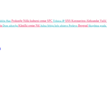
Prokuplje
Niški kulturni centar
SPC
SNS
Koronavirus
Aleksandar Vučić
dičin Han
Tržnica JP
ija
Klinički centar Niš
Beograd
Dom zdravlja
Južna Srbija Info
ubistvo
Preševo
Skupština grada
a