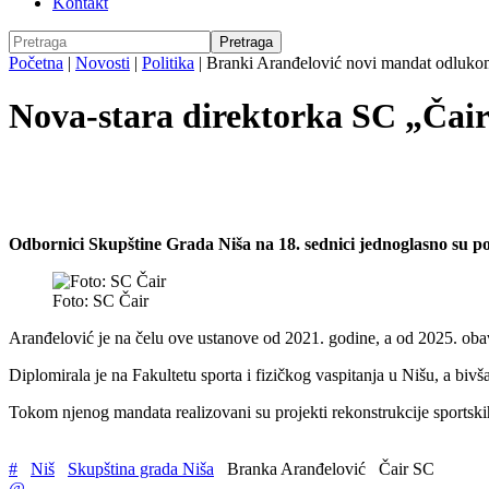
Kontakt
Početna
|
Novosti
|
Politika
|
Branki Aranđelović novi mandat odluko
Nova-stara direktorka SC „Čai
Odbornici Skupštine Grada Niša na 18. sednici jednoglasno su p
Foto: SC Čair
Aranđelović je na čelu ove ustanove od 2021. godine, a od 2025. obavl
Diplomirala je na Fakultetu sporta i fizičkog vaspitanja u Nišu, a biv
Tokom njenog mandata realizovani su projekti rekonstrukcije sportski
#
Niš
Skupština grada Niša
Branka Aranđelović
Čair SC
@