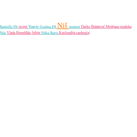
Niš
Vranje
recept
Darko Bulatović
Medijana gradska
Radnički FK
Gradina
DS
studenti
Vlada Republike Srbije
Kuršumlija
saobraćaj
 Niša
Niška Banja