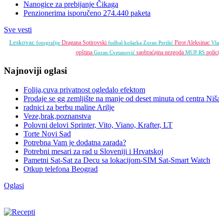
Nanogice za prebijanje Čikaga
Penzionerima isporučeno 274.440 paketa
Sve vesti
Leskovac
Dragana Sotirovski
Pirot
Aleksinac
fotografije
fudbal
košarka
Zoran Perišić
Vla
opština
saobraćajna nezgoda
polic
Goran Cvetanović
MUP RS
Najnoviji oglasi
Folija,cuva privatnost ogledalo efektom
Prodaje se gg zemljište na manje od deset minuta od centra Niš
radnici za berbu maline Arilje
Veze,brak,poznanstva
Polovni delovi Sprinter, Vito, Viano, Krafter, LT
Torte Novi Sad
Potrebna Vam je dodatna zarada?
Potrebni mesari za rad u Sloveniji i Hrvatskoj
Pametni Sat-Sat za Decu sa lokacijom-SIM Sat-Smart Watch
Otkup telefona Beograd
Oglasi