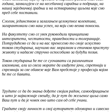
година, захваљујем се на несебичној сарадњи и подршци, на
нашој заједничкој градњи и на остваривању циљева које смо
пред себе поставили.
Слогом, јединством и залагањем целокупног колектива,
загарантовали смо наш успех, на који смо веома поносни.
На факултету смо се увек руководили принципима
интегритета, честитости, праведности и толеранције.
Потрудићемо се да и на вас пренесемо то своје искуство
током студирања, научимо вас моралном и етичком приступу
животу и надасве стручно оспособимо за будући позив.
Током студирања ће те се суочавати са различитим
изазовима, али из свега морате да изађете јачи, спретнији и
спремнији за све обавезе које Вам предстоје у професији којом
ће те се бавити.
Трудите се да до знања дођете својим радом, самоодрицањем
и што је најважније свешћу, да је пут до жељеног циља само
Ваш пут и да је човек оно што сам од себе учини.
Градите своју личност и свој ауторитет одговорно и савесно