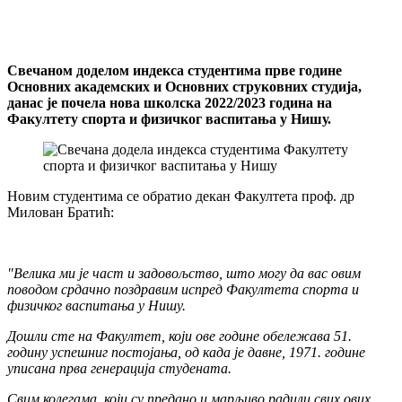
Свечаном доделом индекса студентима прве године
Основних академских и Основних струковних студија,
данас је почела нова школска 2022/2023 година на
Факултету спорта и физичког васпитања у Нишу.
Новим студентима се обратио декан Факултета проф. др
Милован Братић:
"Велика ми је част и задовољство, што могу да вас овим
поводом срдачно поздравим испред Факултета спорта и
физичког васпитања у Нишу.
Дошли сте на Факултет, који ове године обележава 51.
годину успешниг постојања, од када је давне, 1971. године
уписана прва генерација студената.
Свим колегама, који су предано и марљиво радили свих ових