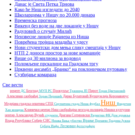
Данас је Света Петка Трнова
Како ће Ниш изгледати до 2040
Школарцима у Нишу по 20.000 динара
Временска прогноза
Викенд без воде на две локације у Нишу
Радуловић о случају Милић
Неизвесне линије Рајанера из Ниша
Повређена тројица младића у удесу
Нови студентски дом мења слику смештаја у Нишу
НТП 2 доноси простор за нове компаније
Више од 30 милиона за водовод
Поломљене прскалице на Градском тргу
Црквени ансамбл „Бранко“ на поклоничком путовању
Сузбијање комараца
Све вести
рецепт
Београд
Прокупље
Пирот
ДС
МУП РС
Тржница ЈП
Горан Цветановић
Алексинац
саобраћај
Дарко Булатовић
Куршумлија
Коронавирус
Зоран Перишић
Ниш
Медијана градска општина
СПЦ
Скупштина града Ниша
фудбал
Владичин
Клинички центар Ниш
саобраћајна незгода
полиција
Нишки културни
Хан
кошарка
центар
Александар Вучић
Драгана Сотировски
студенти
Раднички ФК
Дом здравља
Врање
Влада Републике Србије
СНС
Нишка Бања
убиство
Прешево
Градина
Јужна
Лесковац
Србија Инфо
фотографије