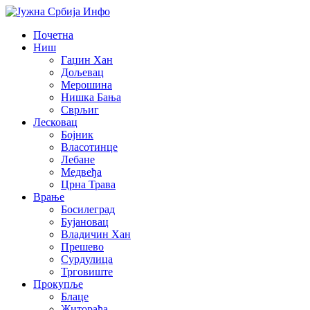
Почетна
Ниш
Гаџин Хан
Дољевац
Мерошина
Нишка Бања
Сврљиг
Лесковац
Бојник
Власотинце
Лебане
Медвеђа
Црна Трава
Врање
Босилеград
Бујановац
Владичин Хан
Прешево
Сурдулица
Трговиште
Прокупље
Блаце
Житорађа