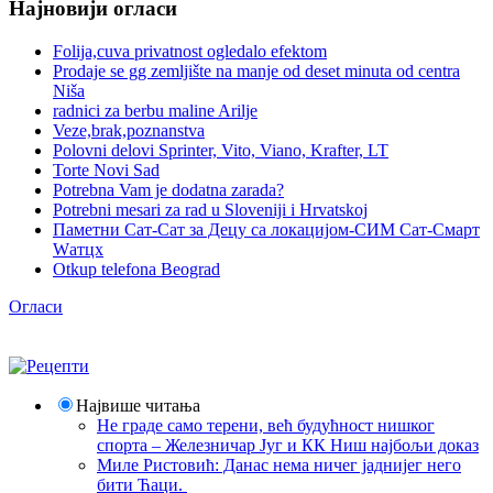
Најновији огласи
Folija,cuva privatnost ogledalo efektom
Prodaje se gg zemljište na manje od deset minuta od centra
Niša
radnici za berbu maline Arilje
Veze,brak,poznanstva
Polovni delovi Sprinter, Vito, Viano, Krafter, LT
Torte Novi Sad
Potrebna Vam je dodatna zarada?
Potrebni mesari za rad u Sloveniji i Hrvatskoj
Паметни Сат-Сат за Децу са локацијом-СИМ Сат-Смарт
Wатцх
Otkup telefona Beograd
Огласи
Највише читања
Не граде само терени, већ будућност нишког
спорта – Железничар Југ и КК Ниш најбољи доказ
Миле Ристовић: Данас нема ничег јаднијег него
бити Ћаци.