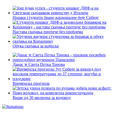
Нишки студенти бране националне боје Србије
Настава скијања протиче без проблема
Обука скијања за најбоље
Данас је Света Петка Трнова
Временска прогноза
Више од 30 милиона за водовод