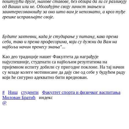
поштујући друге, њихове ставове, без обзира да ли се разликују
од Ваших или не. Обогаћујте своју личнст знањем и
заинтересованошћу за оно што вам је непознато, а кроз туђе
грешке исправљајте своје.
Будите захтевни, када је студирање у питању, како према
себи, тако и према професорима, који су дужни да Вам на
најбољи начин пренесу знања"...
Као део традиције нашег Факултета да награђује
најуспешније, студенати са најбољим резултатима на
пријемном испиту добили су пригодне поклоне. На тај начин
су младе колеге мотивисане да дају све од себе у будућем раду
који ће сигурно адекватно бити вреднован.
#
Ниш
студенти
Факултет спорта и физичког васпитања
Милован Братић
индекс
@