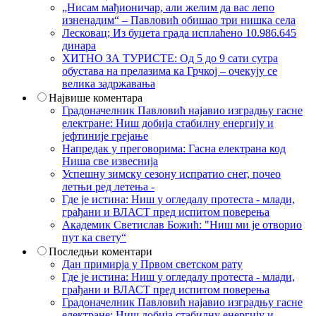
„Нисам мађионичар, али желим да вас лепо
изненадим“ – Павловић обишао три нишка села
Лесковац; Из буџета града исплаћено 10.986.645
динара
ХИТНО ЗА ТУРИСТЕ: Од 5 до 9 сати сутра
обустава на прелазима ка Грчкој – очекују се
велика задржавања
Највише коментара
Градоначелник Павловић најавио изградњу гасне
електране: Ниш добија стабилну енергију и
јефтиније грејање
Напредак у преговорима: Гасна електрана код
Ниша све извеснија
Успешну зимску сезону испратио снег, почео
летњи ред летења -
Где је истина: Ниш у огледалу протеста - млади,
грађани и ВЛАСТ пред испитом поверења
Академик Светислав Божић: "Ниш ми је отворио
пут ка свету“
Последњи коментари
Дан примирја у Првом светском рату
Где је истина: Ниш у огледалу протеста - млади,
грађани и ВЛАСТ пред испитом поверења
Градоначелник Павловић најавио изградњу гасне
електране: Ниш добија стабилну енергију и