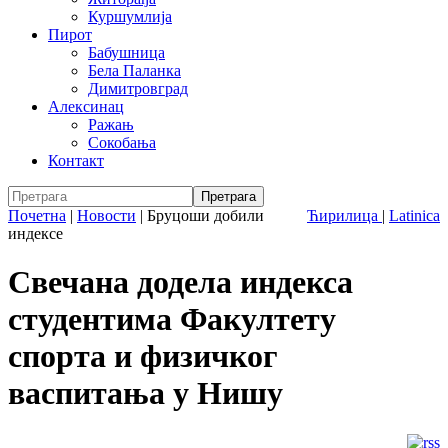
Куршумлија
Пирот
Бабушница
Бела Паланка
Димитровград
Алексинац
Ражањ
Сокобања
Контакт
Почетна
|
Новости
|
Бруцоши добили
Ћирилица
|
Latinica
индексе
Свечана додела индекса
студентима Факултету
спорта и физичког
васпитања у Нишу