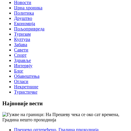
Новости
Црна хроника
Политика
Друштво
Економија
Пољопривреда
Туризам
Култура
Забава
Савети
Спорт
Здравље
Интервју
Блог
Обавештења
Огласи
Некретнине
Туристичке
Најновије вести
Прешево оптерећено, Градина проходнија