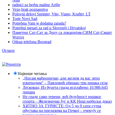
Niša
radnici za berbu maline Arilje
Veze,brak,poznanstva
Polovni delovi Sprinter, Vito, Viano, Krafter, LT
Torte Novi Sad
Potrebna Vam je dodatna zarada?
Potrebni mesari za rad u Sloveniji i Hrvatskoj
Паметни Сат-Сат за Децу са локацијом-СИМ Сат-Смарт
Wатцх
Otkup telefona Beograd
Огласи
Највише читања
„Нисам мађионичар, али желим да вас лепо
изненадим“ – Павловић обишао три нишка села
Лесковац; Из буџета града исплаћено 10.986.645
динара
Не граде само терени, већ будућност нишког
спорта – Железничар Југ и КК Ниш најбољи доказ
ХИТНО ЗА ТУРИСТЕ: Од 5 до 9 сати сутра
обустава на прелазима ка Грчкој – очекују се