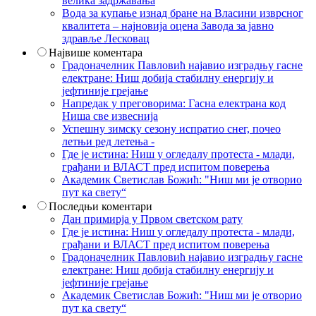
велика задржавања
Вода за купање изнад бране на Власини изврсног
квалитета – најновија оцена Завода за јавно
здравље Лесковац
Највише коментара
Градоначелник Павловић најавио изградњу гасне
електране: Ниш добија стабилну енергију и
јефтиније грејање
Напредак у преговорима: Гасна електрана код
Ниша све извеснија
Успешну зимску сезону испратио снег, почео
летњи ред летења -
Где је истина: Ниш у огледалу протеста - млади,
грађани и ВЛАСТ пред испитом поверења
Академик Светислав Божић: "Ниш ми је отворио
пут ка свету“
Последњи коментари
Дан примирја у Првом светском рату
Где је истина: Ниш у огледалу протеста - млади,
грађани и ВЛАСТ пред испитом поверења
Градоначелник Павловић најавио изградњу гасне
електране: Ниш добија стабилну енергију и
јефтиније грејање
Академик Светислав Божић: "Ниш ми је отворио
пут ка свету“