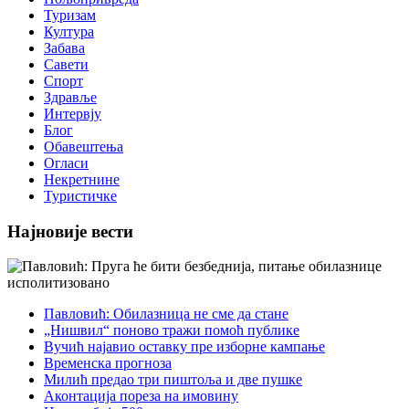
Туризам
Култура
Забава
Савети
Спорт
Здравље
Интервју
Блог
Обавештења
Огласи
Некретнине
Туристичке
Најновије вести
Павловић: Обилазница не сме да стане
„Нишвил“ поново тражи помоћ публике
Вучић најавио оставку пре изборне кампање
Временска прогноза
Милић предао три пиштоља и две пушке
Аконтација пореза на имовину