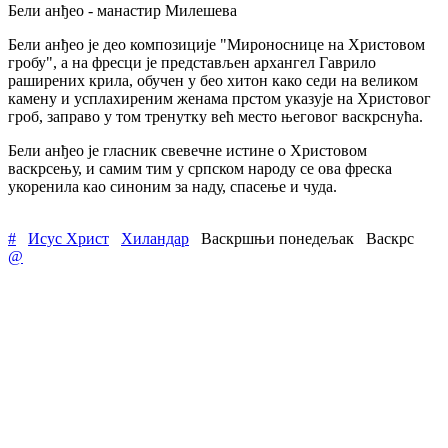
Бели анђео - манастир Милешева
Бели анђео је део композиције "Мироноснице на Христовом
гробу", а на фресци је представљен архангел Гаврило
раширених крила, обучен у бео хитон како седи на великом
камену и усплахиреним женама прстом указује на Христовог
гроб, заправо у том тренутку већ место његовог васкрснућа.
Бели анђео је гласник свевечне истине о Христовом
васкрсењу, и самим тим у српском народу се ова фреска
укоренила као синоним за наду, спасење и чуда.
#
Исус Христ
Хиландар
Васкршњи понедељак
Васкрс
@