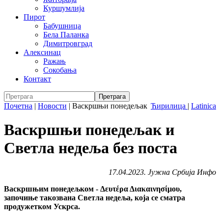
Куршумлија
Пирот
Бабушница
Бела Паланка
Димитровград
Алексинац
Ражањ
Сокобања
Контакт
Почетна
|
Новости
|
Васкршњи понедељак
Ћирилица
|
Latinica
Васкршњи понедељак и
Светла недеља без поста
17.04.2023. Јужна Србија Инфо
Васкршњим понедељком - Δευτέρα Διακαινησίμου,
започиње такозвана Светла недеља, која се сматра
продужетком Ускрса.