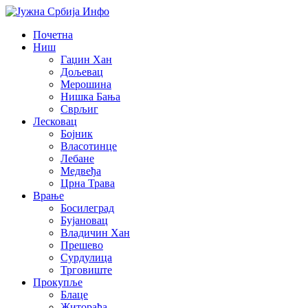
Почетна
Ниш
Гаџин Хан
Дољевац
Мерошина
Нишка Бања
Сврљиг
Лесковац
Бојник
Власотинце
Лебане
Медвеђа
Црна Трава
Врање
Босилеград
Бујановац
Владичин Хан
Прешево
Сурдулица
Трговиште
Прокупље
Блаце
Житорађа