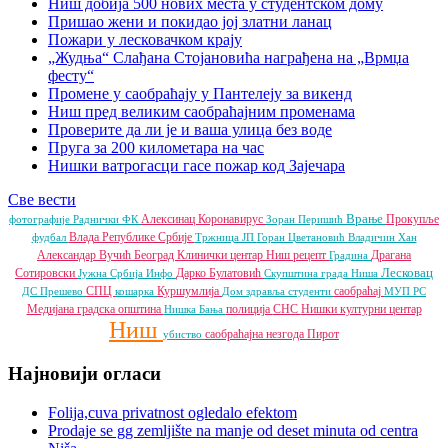
Ниш добија 500 нових места у студентском дому
Пришао жени и покидао јој златни ланац
Пожари у лесковачком крају
„Жудња“ Слађана Стојановића награђена на „Врмџа
фесту“
Промене у саобраћају у Пантелеју за викенд
Ниш пред великим саобраћајним променама
Проверите да ли је и ваша улица без воде
Пруга за 200 километара на час
Нишки ватрогасци гасе пожар код Зајечара
Све вести
Врање
Алексинац
Коронавирус
Прокупље
фотографије
Раднички ФК
Зоран Перишић
Влада Републике Србије
фудбал
Тржница ЈП
Горан Цветановић
Владичин Хан
Александар Вучић
Београд
Клинички центар Ниш
рецепт
Драгана
Градина
Лесковац
Сотировски
Дарко Булатовић
Јужна Србија Инфо
Скупштина града Ниша
СПЦ
Куршумлија
саобраћај
ДС
Прешево
кошарка
Дом здравља
студенти
МУП РС
Медијана градска општина
полиција
СНС
Нишки културни центар
Нишка Бања
Ниш
саобраћајна незгода
Пирот
убиство
Најновији огласи
Folija,cuva privatnost ogledalo efektom
Prodaje se gg zemljište na manje od deset minuta od centra