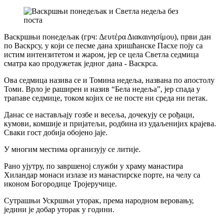
Васкршњи понедељак (грч: Δευτέρα Διακαινησίμου), први дан
по Васкрсу, у који се песме дана хришћанске Пасхе поју са
истим интензитетом и жаром, јер се цела Светла седмица
сматра као продужетак једног дана - Васкрса.
Ова седмица назива се и Томина недеља, названа по апостолу
Томи. Врло је раширен и назив “Бела недеља”, јер спада у
трапаве седмице, током којих се не посте ни среда ни петак.
Данас се настављају гозбе и весеља, дочекују се рођаци,
кумови, комшије и пријатељи, родбина из удаљенијих крајева.
Сваки гост добија обојено јаје.
У многим местима организују се литије.
Рано ујутру, по завршеној служби у храму манастира
Хиландар монаси излазе из манастирске порте, на челу са
иконом Богородице Тројеручице.
Сутрашњи Ускршњи уторак, према народном веровању,
једини је добар уторак у години.