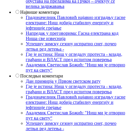
обустава на прелазима ка Грчкој – очекују се
велика задржавања
Највише коментара
Градоначелник Павловић најавио изградњу гасне
електране: Ниш добија стабилну енергију и
јефтиније грејање
Напредак у преговорима: Гасна електрана код
Ниша све извеснија
Успешну зимску сезону испратио снег, почео
летњи ред летења -
Где је истина: Ниш у огледалу протеста - млади,
грађани и ВЛАСТ пред испитом поверења
Академик Светислав Божић: "Ниш ми је отворио
пут ка свету“
Последњи коментари
Дан примирја у Првом светском рату
Где је истина: Ниш у огледалу протеста - млади,
грађани и ВЛАСТ пред испитом поверења
Градоначелник Павловић најавио изградњу гасне
електране: Ниш добија стабилну енергију и
јефтиније грејање
Академик Светислав Божић: "Ниш ми је отворио
пут ка свету“
Успешну зимску сезону испратио снег, почео
летњи ред летења -