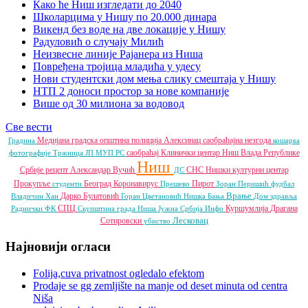
Како ће Ниш изгледати до 2040
Школарцима у Нишу по 20.000 динара
Викенд без воде на две локације у Нишу
Радуловић о случају Милић
Неизвесне линије Рајанера из Ниша
Повређена тројица младића у удесу
Нови студентски дом мења слику смештаја у Нишу
НТП 2 доноси простор за нове компаније
Више од 30 милиона за водовод
Све вести
Медијана градска општина
полиција
Алексинац
саобраћајна незгода
Градина
кошарка
саобраћај
Клинички центар Ниш
Влада Републике
фотографије
Тржница ЈП
МУП РС
Ниш
Србије
рецепт
Александар Вучић
СНС
Нишки културни центар
ДС
Прокупље
Београд
Коронавирус
Пирот
студенти
Прешево
Зоран Перишић
фудбал
Врање
Дарко Булатовић
Владичин Хан
Горан Цветановић
Нишка Бања
Дом здравља
СПЦ
Куршумлија
Драгана
Раднички ФК
Скупштина града Ниша
Јужна Србија Инфо
Лесковац
Сотировски
убиство
Најновији огласи
Folija,cuva privatnost ogledalo efektom
Prodaje se gg zemljište na manje od deset minuta od centra
Niša