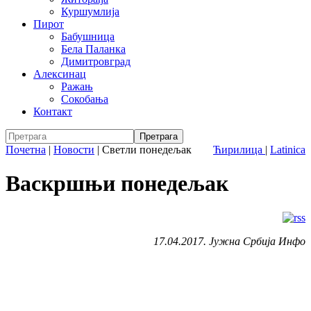
Куршумлија
Пирот
Бабушница
Бела Паланка
Димитровград
Алексинац
Ражањ
Сокобања
Контакт
Почетна
|
Новости
|
Светли понедељак
Ћирилица
|
Latinica
Васкршњи понедељак
17.04.2017. Јужна Србија Инфо