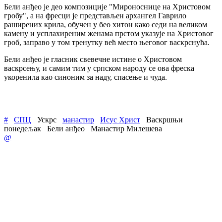
Бели анђео је део композиције "Мироноснице на Христовом
гробу", а на фресци је представљен архангел Гаврило
раширених крила, обучен у бео хитон како седи на великом
камену и усплахиреним женама прстом указује на Христовог
гроб, заправо у том тренутку већ место његовог васкрснућа.
Бели анђео је гласник свевечне истине о Христовом
васкрсењу, и самим тим у српском народу се ова фреска
укоренила као синоним за наду, спасење и чуда.
#
СПЦ
Ускрс
манастир
Исус Христ
Васкршњи
понедељак
Бели анђео
Манастир Милешева
@