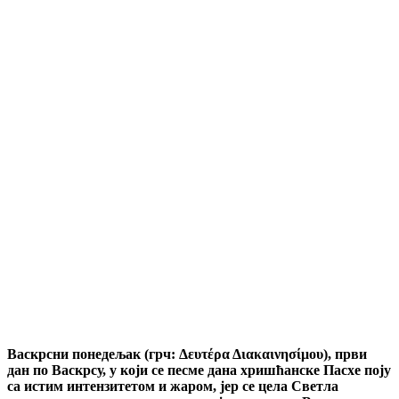
Васкрсни понедељак (грч: Δευτέρα Διακαινησίμου), први
дан по Васкрсу, у који се песме дана хришћанске Пасхе поју
са истим интензитетом и жаром, јер се цела Светла