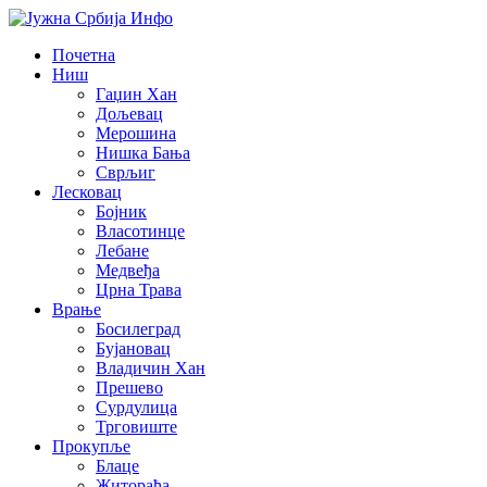
Почетна
Ниш
Гаџин Хан
Дољевац
Мерошина
Нишка Бања
Сврљиг
Лесковац
Бојник
Власотинце
Лебане
Медвеђа
Црна Трава
Врање
Босилеград
Бујановац
Владичин Хан
Прешево
Сурдулица
Трговиште
Прокупље
Блаце
Житорађа