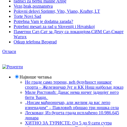
radnici za berbu maline Arilje
Veze,brak,poznanstva
Polovni delovi Sprinter, Vito, Viano, Krafter, LT
Torte Novi Sad
Potrebna Vam je dodatna zarada?
Potrebni mesari za rad u Sloveniji i Hrvatskoj
Паметни Сат-Сат за Децу са локацијом-СИМ Сат-Смарт
Wатцх
Otkup telefona Beograd
Огласи
Највише читања
Не граде само терени, већ будућност нишког
спорта – Железничар Југ и КК Ниш најбољи доказ
Миле Ристовић: Данас нема ничег јаднијег него
бити Ћаци.
„Нисам мађионичар, али желим да вас лепо
изненадим“ – Павловић обишао три нишка села
Лесковац; Из буџета града исплаћено 10.986.645
динара
ХИТНО ЗА ТУРИСТЕ: Од 5 до 9 сати сутра