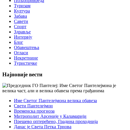
Пољопривреда
Туризам
Култура
Забава
Савети
Спорт
Здравље
Интервју
Блог
Обавештења
Огласи
Некретнине
Туристичке
Најновије вести
Име Светог Пантелејмона велика обавеза
Свети Пантелејмон
Временска прогноза
Митрополит Арсеније у Каламарији
Прешево оптерећено, Градина проходнија
Данас је Света Петка Трнова