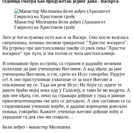
седмица сматра као продужетак једног дана - Васкрса.
Манастир Милешева-Бели анђео (Арахангел
Гаврило) на Христовом гробу
Зато је богослужење исто као и за Васкрс. Оно после возгласа
свештеника, почиње песмом трикратног "Христос воскресе".
На јутрењу пре шестопсалмија такође се увек пева "Христос
воскресе" три пута, и тек потом се чита шестопсалмије.
И изишавши брзо из гроба, са страхом и радошћу великом
похиташе да јаве ученицима Његовим. А кад иђаху да јаве
ученицима Његовим, и гле, срете их Исус говорећи: Радујте
се! А оне приступивши ухватише се за ноге Његове и
поклонише му се. Тада им рече Исус: Не бојте се, идите те
јавите браћи мојој нека иду у Галилеју, и тамо ће ме видјети. А
док оне иђаху, гле, неки од стражара дођоше у град и јавише
првосвештеницима све што се догодило. А они саставши се са
старјешинама учинише вијеће, и дадоше војницима довољно
новаца, говорећи: Кажите: ученици његови дођоше ноћу и
украдоше га док смо ми спавали…
Бели анђео - манастир Милешева