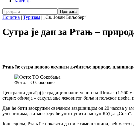
Контакт
Почетна
|
Туризам
|
„Св. Јован Биљобер“
Сутра је дан за Ртањ – приро
Ртањ ће сутра поново окупити љубитеље природе, планинаре
Фото: ТО Сокобања
Централни догађај је традиционални успон на Шиљак (1.560 ме
старих обичаја – сакупљање лековитог биља и пољског цвећа, 
Дан ће бити заокружен свечаном завршницом од 20 часова у ам
учесницима, а атмосферу ће употпунити наступ КУД-а „Соко“.
Још једном, Ртањ ће показати да није само планина, већ место 