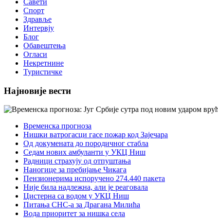
Савети
Спорт
Здравље
Интервју
Блог
Обавештења
Огласи
Некретнине
Туристичке
Најновије вести
Временска прогноза
Нишки ватрогасци гасе пожар код Зајечара
Од докумената до породичног стабла
Седам нових амбуланти у УКЦ Ниш
Радници страхују од отпуштања
Наногице за пребијање Чикага
Пензионерима испоручено 274.440 пакета
Није била надлежна, али је реаговала
Цистерна са водом у УКЦ Ниш
Питања СНС-а за Драгана Милића
Вода приоритет за нишка села