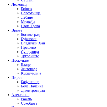
Сврљиг
Лесковац
Бојник
Власотинце
Лебане
Медвеђа
Црна Трава
Врање
Босилеград
Бујановац
Владичин Хан
Прешево
Сурдулица
Трговиште
Прокупље
Блаце
Житорађа
Куршумлија
Пирот
Бабушница
Бела Паланка
Димитровград
Алексинац
Ражањ
Сокобања