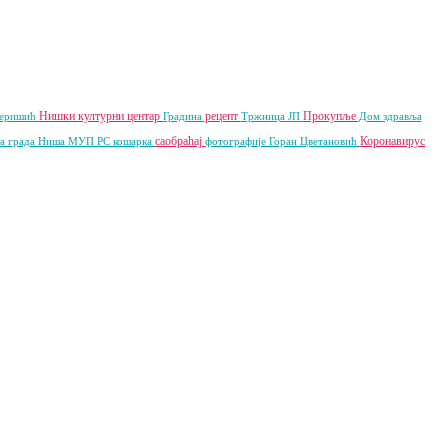
Нишки културни центар
рецепт
Прокупље
Перишић
Градина
Тржница ЈП
Дом здравља
саобраћај
Коронавирус
а града Ниша
МУП РС
кошарка
фотографије
Горан Цветановић