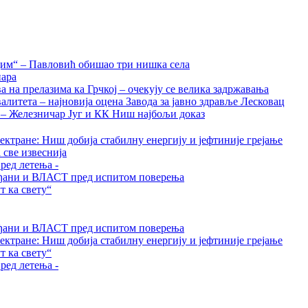
дим“ – Павловић обишао три нишка села
нара
на прелазима ка Грчкој – очекују се велика задржавања
алитета – најновија оцена Завода за јавно здравље Лесковац
а – Железничар Југ и КК Ниш најбољи доказ
ктране: Ниш добија стабилну енергију и јефтиније грејање
 све извеснија
ред летења -
грађани и ВЛАСТ пред испитом поверења
 ка свету“
грађани и ВЛАСТ пред испитом поверења
ктране: Ниш добија стабилну енергију и јефтиније грејање
 ка свету“
ред летења -