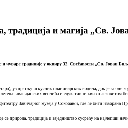
да, традиција и магија „Св. Јо
 и чуваре традиције у оквиру 32. Свеčanости „Св. Јован Биљ
тара), уз пратњу искусних планинарских водича, док је за оне 
плетење ивањданских венчића и едукативни квиз о лековитом би
фитеатру Завичајног музеја у Сокобањи, где ће бити изабрана П
где се природа, традиција и заједништво сусрећу на најлепши нач