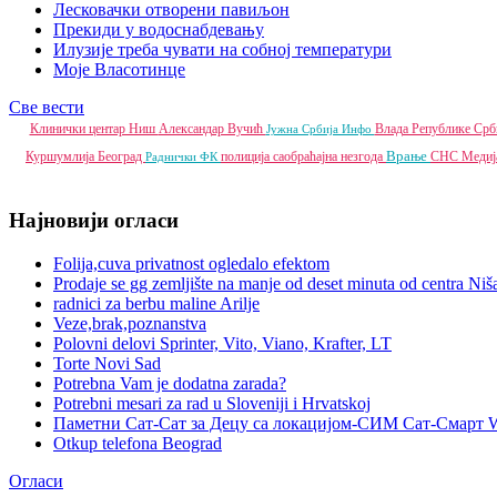
Лесковачки отворени павиљон
Прекиди у водоснабдевању
Илузије треба чувати на собној температури
Моје Власотинце
Све вести
Клинички центар Ниш
Александар Вучић
Влада Републике Срб
Јужна Србија Инфо
Врање
Куршумлија
Београд
полиција
саобраћајна незгода
СНС
Медиј
Раднички ФК
Најновији огласи
Folija,cuva privatnost ogledalo efektom
Prodaje se gg zemljište na manje od deset minuta od centra Niš
radnici za berbu maline Arilje
Veze,brak,poznanstva
Polovni delovi Sprinter, Vito, Viano, Krafter, LT
Torte Novi Sad
Potrebna Vam je dodatna zarada?
Potrebni mesari za rad u Sloveniji i Hrvatskoj
Паметни Сат-Сат за Децу са локацијом-СИМ Сат-Смарт 
Otkup telefona Beograd
Огласи