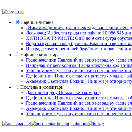
Највише читања
„Нисам мађионичар, али желим да вас лепо изнена
Лесковац; Из буџета града исплаћено 10.986.645 ди
ХИТНО ЗА ТУРИСТЕ: Од 5 до 9 сати сутра обустава 
Вода за купање изнад бране на Власини изврсног кв
Не граде само терени, већ будућност нишког спорт
Највише коментара
Градоначелник Павловић најавио изградњу гасне еле
Напредак у преговорима: Гасна електрана код Ниша
Успешну зимску сезону испратио снег, почео летњи 
Где је истина: Ниш у огледалу протеста - млади, 
Академик Светислав Божић: "Ниш ми је отворио пут
Последњи коментари
Дан примирја у Првом светском рату
Где је истина: Ниш у огледалу протеста - млади, 
Градоначелник Павловић најавио изградњу гасне еле
Академик Светислав Божић: "Ниш ми је отворио пут
Успешну зимску сезону испратио снег, почео летњи 