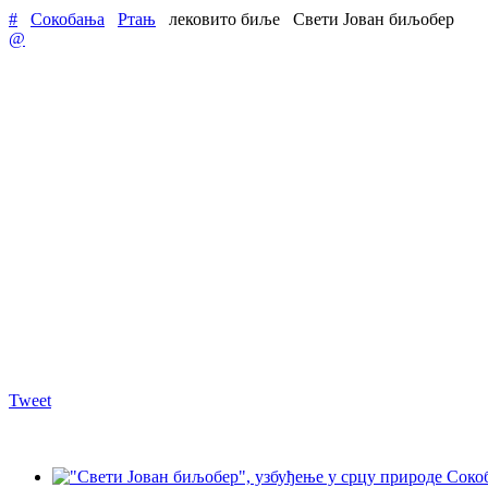
#
Сокобања
Ртањ
лековито биље
Свети Јован биљобер
@
Tweet