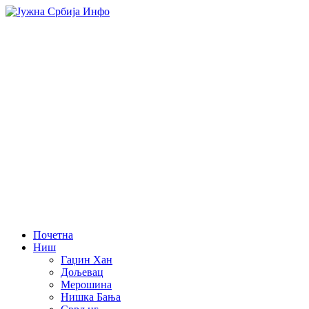
Почетна
Ниш
Гаџин Хан
Дољевац
Мерошина
Нишка Бања