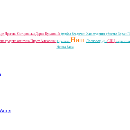
ије
Драгана Сотировски
Дарко Булатовић
фудбал
Владичин Хан
студенти
убиство
Зоран 
Ниш
Лесковац
ана градска општина
Пирот
Алексинац
СПЦ
Прешево
ДС
Скупштин
Нишка Бања
a
Wатцх