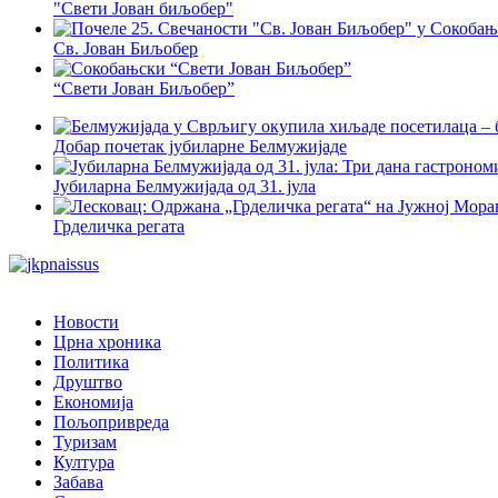
"Свети Јован биљобер"
Св. Јован Биљобер
“Свети Јован Биљобер”
Добар почетак јубиларне Белмужијаде
Јубиларна Белмужијада од 31. јула
Грделичка регата
Новости
Црна хроника
Политика
Друштво
Економија
Пољопривреда
Туризам
Култура
Забава