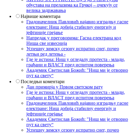
обустава на прелазима ка Грчкој – очекују се
велика задржавања
Највише коментара
Градоначелник Павловић најавио изградњу гасне
електране: Ниш добија стабилну енергију и
јефтиније грејање
Напредак у преговорима: Гасна електрана код
Ниша све извеснија
Успешну зимску сезону испратио снег, почео
летњи ред летења -
Где је истина: Ниш у огледалу протеста - млади,
грађани и ВЛАСТ пред испитом поверења
Академик Светислав Божић: "Ниш ми је отворио
пут ка свету“
Последњи коментари
Дан примирја у Првом светском рату
Где је истина: Ниш у огледалу протеста - млади,
грађани и ВЛАСТ пред испитом поверења
Градоначелник Павловић најавио изградњу гасне
електране: Ниш добија стабилну енергију и
јефтиније грејање
Академик Светислав Божић: "Ниш ми је отворио
пут ка свету“
Успешну зимску сезону испратио снег, почео