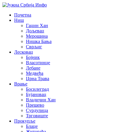
Почетна
Ниш
Гаџин Хан
Дољевац
Мерошина
Нишка Бања
Сврљиг
Лесковац
Бојник
Власотинце
Лебане
Медвеђа
Црна Трава
Врање
Босилеград
Бујановац
Владичин Хан
Прешево
Сурдулица
Трговиште
Прокупље
Блаце
Житорађа