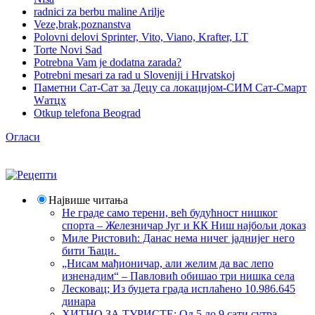
radnici za berbu maline Arilje
Veze,brak,poznanstva
Polovni delovi Sprinter, Vito, Viano, Krafter, LT
Torte Novi Sad
Potrebna Vam je dodatna zarada?
Potrebni mesari za rad u Sloveniji i Hrvatskoj
Паметни Сат-Сат за Децу са локацијом-СИМ Сат-Смарт
Wатцх
Otkup telefona Beograd
Огласи
Највише читања
Не граде само терени, већ будућност нишког
спорта – Железничар Југ и КК Ниш најбољи доказ
Миле Ристовић: Данас нема ничег јаднијег него
бити Ћаци.
„Нисам мађионичар, али желим да вас лепо
изненадим“ – Павловић обишао три нишка села
Лесковац; Из буџета града исплаћено 10.986.645
динара
ХИТНО ЗА ТУРИСТЕ: Од 5 до 9 сати сутра