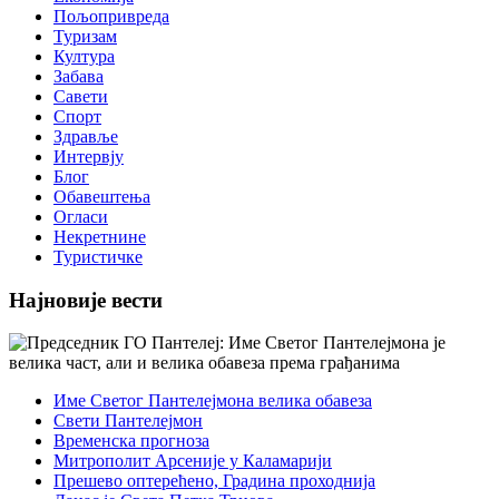
Пољопривреда
Туризам
Култура
Забава
Савети
Спорт
Здравље
Интервју
Блог
Обавештења
Огласи
Некретнине
Туристичке
Најновије вести
Име Светог Пантелејмона велика обавеза
Свети Пантелејмон
Временска прогноза
Митрополит Арсеније у Каламарији
Прешево оптерећено, Градина проходнија