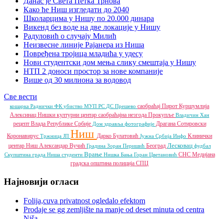
Данас је Света Петка Трнова
Како ће Ниш изгледати до 2040
Школарцима у Нишу по 20.000 динара
Викенд без воде на две локације у Нишу
Радуловић о случају Милић
Неизвесне линије Рајанера из Ниша
Повређена тројица младића у удесу
Нови студентски дом мења слику смештаја у Нишу
НТП 2 доноси простор за нове компаније
Више од 30 милиона за водовод
Све вести
саобраћај
Пирот
Куршумлија
кошарка
Раднички ФК
убиство
МУП РС
ДС
Прешево
Алексинац
Нишки културни центар
саобраћајна незгода
Прокупље
Владичин Хан
рецепт
Влада Републике Србије
Драгана Сотировски
Дом здравља
фотографије
Ниш
Коронавирус
Дарко Булатовић
Клинички
Тржница ЈП
Јужна Србија Инфо
Лесковац
центар Ниш
Александар Вучић
Београд
Градина
Зоран Перишић
фудбал
Врање
СНС
Медијана
Скупштина града Ниша
студенти
Нишка Бања
Горан Цветановић
градска општина
полиција
СПЦ
Најновији огласи
Folija,cuva privatnost ogledalo efektom
Prodaje se gg zemljište na manje od deset minuta od centra
Niša