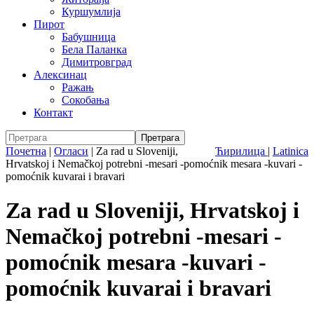
Куршумлија
Пирот
Бабушница
Бела Паланка
Димитровград
Алексинац
Ражањ
Сокобања
Контакт
Почетна
|
Огласи
|
Za rad u Sloveniji,
Ћирилица
|
Latinica
Hrvatskoj i Nemačkoj potrebni -mesari -pomoćnik mesara -kuvari -
pomoćnik kuvarai i bravari
Za rad u Sloveniji, Hrvatskoj i
Nemačkoj potrebni -mesari -
pomoćnik mesara -kuvari -
pomoćnik kuvarai i bravari