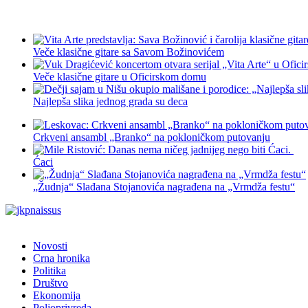
Veče klasične gitare sa Savom Božinovićem
Veče klasične gitare u Oficirskom domu
Najlepša slika jednog grada su deca
Crkveni ansambl „Branko“ na pokloničkom putovanju
Ćaci
„Žudnja“ Slađana Stojanovića nagrađena na „Vrmdža festu“
Novosti
Crna hronika
Politika
Društvo
Ekonomija
Poljoprivreda