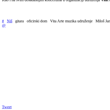
#
Niš
gitara
oficirski dom
Vita Arte muzika udruženje
Miloš Jan
@
Tweet