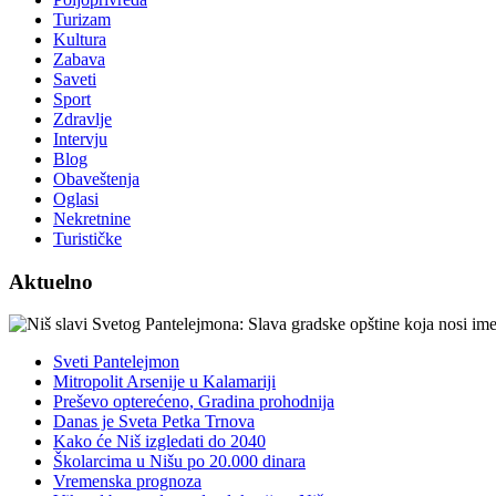
Turizam
Kultura
Zabava
Saveti
Sport
Zdravlje
Intervju
Blog
Obaveštenja
Oglasi
Nekretnine
Turističke
Aktuelno
Sveti Pantelejmon
Mitropolit Arsenije u Kalamariji
Preševo opterećeno, Gradina prohodnija
Danas je Sveta Petka Trnova
Kako će Niš izgledati do 2040
Školarcima u Nišu po 20.000 dinara
Vremenska prognoza