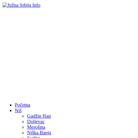
Početna
Niš
Gadžin Han
Doljevac
Merošina
Niška Banja