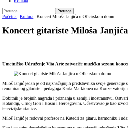
Kontakt
Početna
|
Kultura
|
Koncert Miloša Janjića u Oficirskom domu
Koncert gitariste Miloša Janji
Umetničko Udruženje Vita Arte zatvoriće muzičku sezonu koncertom
Miloš Janjić jedan je od najznačajnijih predstavnika svoje generacije 
renomiranog gitariste i pedagoga Karla Markionea na Konzervatorijum
Dobitnik je brojnih nagrada i priznanja u zemlji i inostranstvu. Ostvar
Holandiji, Crnoj Gori i Bosni i Hercegovini. Učestvovao je kao izvođač,
televizijske stanice.
Miloš Janjić je redovni profesor na Katedri za gitaru, harmoniku i uda
Kao i na svim dosadašnjim koncertima u organizaciji udruženja
Vita 