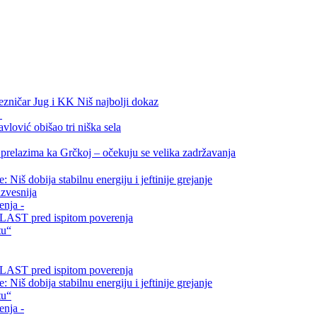
ezničar Jug i KK Niš najbolji dokaz
.
vlović obišao tri niška sela
relazima ka Grčkoj – očekuju se velika zadržavanja
Niš dobija stabilnu energiju i jeftinije grejanje
zvesnija
enja -
i VLAST pred ispitom poverenja
tu“
i VLAST pred ispitom poverenja
Niš dobija stabilnu energiju i jeftinije grejanje
tu“
enja -