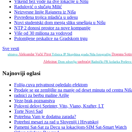
Vikend bez vode na dve lokacije u Nišu
Radulović o slučaju Milić
Neizvesne linije Rajanera iz Niša
Povređena trojica mladića u udesu
Novi studentski dom menja sliku smeštaja u Nišu
NTP 2 donosi prostor za nove kompanije
Više od 30 miliona za vodovod
Polomljene prskalice na Gradskom trgu
Sve vesti
Aleksandar Vučić
Pirot
Dragana Sotir
ubistvo
Tržnica JP
Skupština grada Niša
fotografije
Aleksinac
saobraćaj
Dom zdravlja
Radnički FK
košarka
Prešev
Najnoviji oglasi
Folija,cuva privatnost ogledalo efektom
Prodaje se gg zemljište na manje od deset minuta od centra Niš
radnici za berbu maline Arilje
Veze,brak,poznanstva
Polovni delovi Sprinter, Vito, Viano, Krafter, LT
Torte Novi Sad
Potrebna Vam je dodatna zarada?
Potrebni mesari za rad u Sloveniji i Hrvatskoj
Pametni Sat-Sat za Decu sa lokacijom-SIM Sat-Smart Watch