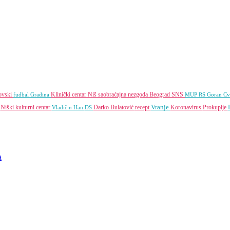
ovski
Klinički centar Niš
saobraćajna nezgoda
Beograd
SNS
fudbal
Gradina
MUP RS
Goran Cv
Vranje
Niški kulturni centar
Darko Bulatović
recept
Koronavirus
Prokuplje
o
Vladičin Han
DS
a