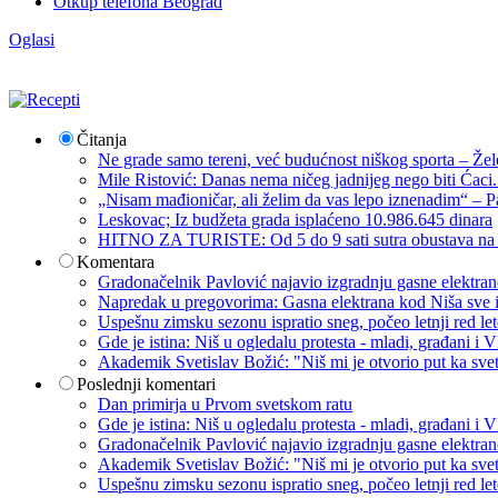
Otkup telefona Beograd
Oglasi
Čitanja
Ne grade samo tereni, već budućnost niškog sporta – Žel
Mile Ristović: Danas nema ničeg jadnijeg nego biti Ćaci
„Nisam mađioničar, ali želim da vas lepo iznenadim“ – Pa
Leskovac; Iz budžeta grada isplaćeno 10.986.645 dinara
HITNO ZA TURISTE: Od 5 do 9 sati sutra obustava na p
Komentara
Gradonačelnik Pavlović najavio izgradnju gasne elektrane: 
Napredak u pregovorima: Gasna elektrana kod Niša sve i
Uspešnu zimsku sezonu ispratio sneg, počeo letnji red let
Gde je istina: Niš u ogledalu protesta - mladi, građani 
Akademik Svetislav Božić: "Niš mi je otvorio put ka sve
Poslednji komentari
Dan primirja u Prvom svetskom ratu
Gde je istina: Niš u ogledalu protesta - mladi, građani 
Gradonačelnik Pavlović najavio izgradnju gasne elektrane: 
Akademik Svetislav Božić: "Niš mi je otvorio put ka sve
Uspešnu zimsku sezonu ispratio sneg, počeo letnji red let