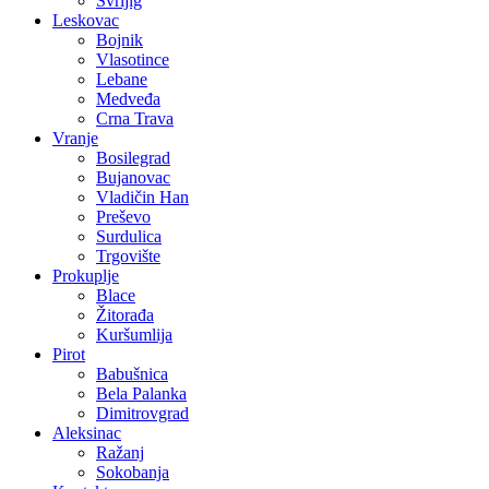
Svrljig
Leskovac
Bojnik
Vlasotince
Lebane
Medveđa
Crna Trava
Vranje
Bosilegrad
Bujanovac
Vladičin Han
Preševo
Surdulica
Trgovište
Prokuplje
Blace
Žitorađa
Kuršumlija
Pirot
Babušnica
Bela Palanka
Dimitrovgrad
Aleksinac
Ražanj
Sokobanja