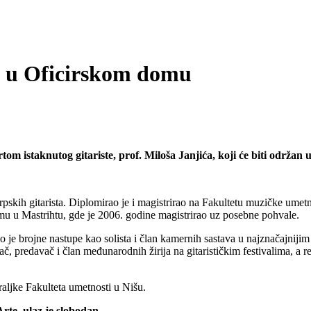
ća u Oficirskom domu
 istaknutog gitariste, prof. Miloša Janjića, koji će biti održan u
srpskih gitarista. Diplomirao je i magistrirao na Fakultetu muzičke ume
u u Mastrihtu, gde je 2006. godine magistrirao uz posebne pohvale.
io je brojne nastupe kao solista i član kamernih sastava u najznačajnijim 
 predavač i član međunarodnih žirija na gitarističkim festivalima, a rea
raljke Fakulteta umetnosti u Nišu.
Arte
,
ulaz je slobodan
.