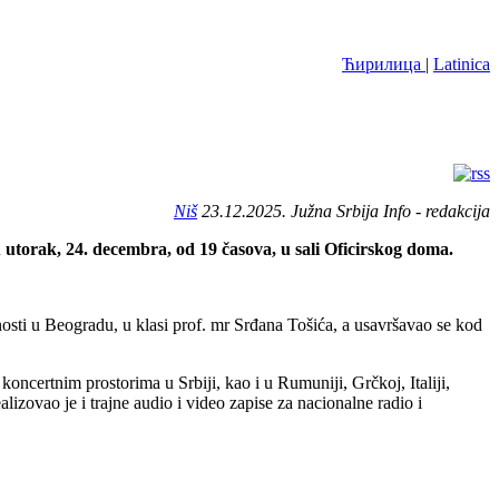
Ћирилица
|
Latinica
Niš
23.12.2025. Južna Srbija Info - redakcija
 utorak, 24. decembra, od 19 časova, u sali Oficirskog doma.
tnosti u Beogradu, u klasi prof. mr Srđana Tošića, a usavršavao se kod
koncertnim prostorima u Srbiji, kao i u Rumuniji, Grčkoj, Italiji,
lizovao je i trajne audio i video zapise za nacionalne radio i