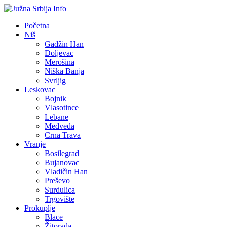
Početna
Niš
Gadžin Han
Doljevac
Merošina
Niška Banja
Svrljig
Leskovac
Bojnik
Vlasotince
Lebane
Medveđa
Crna Trava
Vranje
Bosilegrad
Bujanovac
Vladičin Han
Preševo
Surdulica
Trgovište
Prokuplje
Blace
Žitorađa