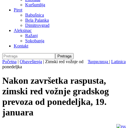
Kuršumlija
Pirot
Babušnica
Bela Palanka
Dimitrovgrad
Aleksinac
Ražanj
Sokobanja
Kontakt
Početna
|
Obaveštenja
|
Zimski red vožnje od
Ћирилица
|
Latinica
ponedeljka
Nakon završetka raspusta,
zimski red vožnje gradskog
prevoza od ponedeljka, 19.
januara