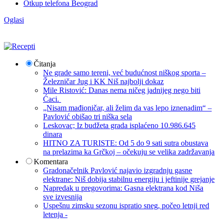
Otkup telefona Beograd
Oglasi
Čitanja
Ne grade samo tereni, već budućnost niškog sporta –
Železničar Jug i KK Niš najbolji dokaz
Mile Ristović: Danas nema ničeg jadnijeg nego biti
Ćaci.
„Nisam mađioničar, ali želim da vas lepo iznenadim“ –
Pavlović obišao tri niška sela
Leskovac; Iz budžeta grada isplaćeno 10.986.645
dinara
HITNO ZA TURISTE: Od 5 do 9 sati sutra obustava
na prelazima ka Grčkoj – očekuju se velika zadržavanja
Komentara
Gradonačelnik Pavlović najavio izgradnju gasne
elektrane: Niš dobija stabilnu energiju i jeftinije grejanje
Napredak u pregovorima: Gasna elektrana kod Niša
sve izvesnija
Uspešnu zimsku sezonu ispratio sneg, počeo letnji red
letenja -