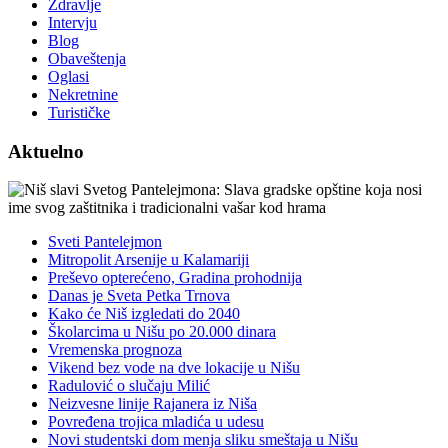
Zdravlje
Intervju
Blog
Obaveštenja
Oglasi
Nekretnine
Turističke
Aktuelno
Sveti Pantelejmon
Mitropolit Arsenije u Kalamariji
Preševo opterećeno, Gradina prohodnija
Danas je Sveta Petka Trnova
Kako će Niš izgledati do 2040
Školarcima u Nišu po 20.000 dinara
Vremenska prognoza
Vikend bez vode na dve lokacije u Nišu
Radulović o slučaju Milić
Neizvesne linije Rajanera iz Niša
Povređena trojica mladića u udesu
Novi studentski dom menja sliku smeštaja u Nišu