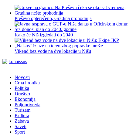
Preševo opterećeno, Gradina prohodnija
Kako će Niš izgledati do 2040
Vikend bez vode na dve lokacije u Nišu
Novosti
Crna hronika
Politika
Društvo
Ekonomija
Poljoprivreda
Turizam
Kultura
Zabava
Saveti
Sport