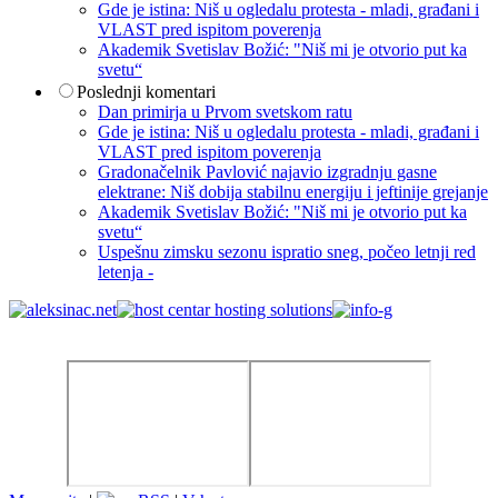
Gde je istina: Niš u ogledalu protesta - mladi, građani i
VLAST pred ispitom poverenja
Akademik Svetislav Božić: "Niš mi je otvorio put ka
svetu“
Poslednji komentari
Dan primirja u Prvom svetskom ratu
Gde je istina: Niš u ogledalu protesta - mladi, građani i
VLAST pred ispitom poverenja
Gradonačelnik Pavlović najavio izgradnju gasne
elektrane: Niš dobija stabilnu energiju i jeftinije grejanje
Akademik Svetislav Božić: "Niš mi je otvorio put ka
svetu“
Uspešnu zimsku sezonu ispratio sneg, počeo letnji red
letenja -