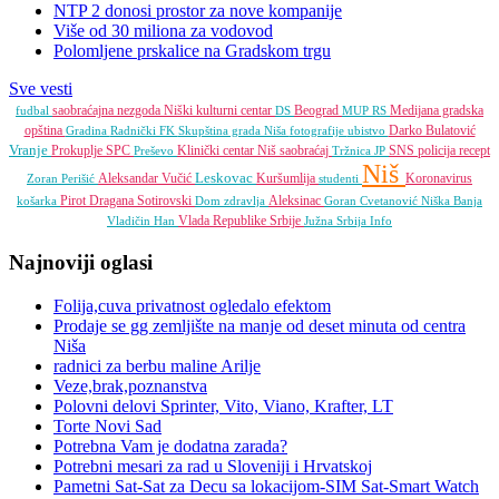
NTP 2 donosi prostor za nove kompanije
Više od 30 miliona za vodovod
Polomljene prskalice na Gradskom trgu
Sve vesti
saobraćajna nezgoda
Niški kulturni centar
Beograd
Medijana gradska
fudbal
DS
MUP RS
opština
Darko Bulatović
Gradina
Radnički FK
Skupština grada Niša
fotografije
ubistvo
Vranje
Prokuplje
SPC
Klinički centar Niš
saobraćaj
SNS
policija
recept
Preševo
Tržnica JP
Niš
Leskovac
Aleksandar Vučić
Kuršumlija
Koronavirus
Zoran Perišić
studenti
Pirot
Dragana Sotirovski
Aleksinac
košarka
Dom zdravlja
Goran Cvetanović
Niška Banja
Vlada Republike Srbije
Vladičin Han
Južna Srbija Info
Najnoviji oglasi
Folija,cuva privatnost ogledalo efektom
Prodaje se gg zemljište na manje od deset minuta od centra
Niša
radnici za berbu maline Arilje
Veze,brak,poznanstva
Polovni delovi Sprinter, Vito, Viano, Krafter, LT
Torte Novi Sad
Potrebna Vam je dodatna zarada?
Potrebni mesari za rad u Sloveniji i Hrvatskoj
Pametni Sat-Sat za Decu sa lokacijom-SIM Sat-Smart Watch