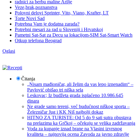
radnici za berbu maline Arilje
Veze,brak,poznanstva
Polovni delovi Sprinter, Vito, Viano, Krafter, LT
Torte Novi Sad
Potrebna Vam je dodatna zarada?
Potrebni mesari za rad u Sloveniji i Hrvatskoj
Pametni Sat-Sat za Decu sa lokacijom-SIM Sat-Smart Watch
Otkup telefona Beograd
Oglasi
Čitanja
„Nisam mađioničar, ali želim da vas lepo iznenadim“ –
Pavlović obišao tri niška sela
Leskovac; Iz budžeta grada isplaćeno 10.986.645
dinara
Ne grade samo tereni, već budućnost niškog sporta –
Železničar Jug i KK Niš najbolji dokaz
HITNO ZA TURISTE: Od 5 do 9 sati sutra obustava
na prelazima ka Grčkoj – očekuju se velika zadržavanja
Voda za kupanje iznad brane na Vlasini izvrsnog
kvaliteta – najnovija ocena Zavoda za javno zdravlje