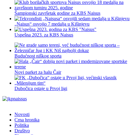
Šampionski završetak godine za KBS Naisus
„Naisus“ osvojio 7 medalja u Kišinjevu
Uspešna 2023. za KBS Naisus
Budućnost niškog sporta
Novi parket za halu Čair
Dubočica ostaje u Prvoj ligi
Novosti
Crna hronika
Politika
Društvo