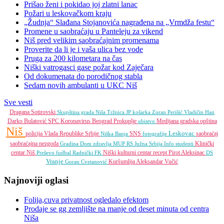
Prišao ženi i pokidao joj zlatni lanac
Požari u leskovačkom kraju
„Žudnja“ Slađana Stojanovića nagrađena na „Vrmdža festu“
Promene u saobraćaju u Panteleju za vikend
Niš pred velikim saobraćajnim promenama
Proverite da li je i vaša ulica bez vode
Pruga za 200 kilometara na čas
Niški vatrogasci gase požar kod Zaječara
Od dokumenata do porodičnog stabla
Sedam novih ambulanti u UKC Niš
Sve vesti
Dragana Sotirovski
Skupština grada Niša
Tržnica JP
košarka
Zoran Perišić
Vladičin Han
Darko Bulatović
SPC
Koronavirus
Beograd
Prokuplje
Medijana gradska opština
ubistvo
Niš
Leskovac
policija
Vlada Republike Srbije
SNS
saobraćaj
Niška Banja
fotografije
saobraćajna nezgoda
Klinički
Gradina
Dom zdravlja
MUP RS
Južna Srbija Info
studenti
centar Niš
Niški kulturni centar
recept
Pirot
Aleksinac
Preševo
fudbal
Radnički FK
DS
Vranje
Kuršumlija
Aleksandar Vučić
Goran Cvetanović
Najnoviji oglasi
Folija,cuva privatnost ogledalo efektom
Prodaje se gg zemljište na manje od deset minuta od centra
Niša