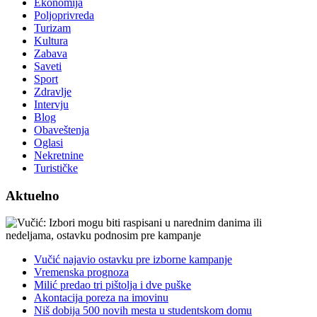
Ekonomija
Poljoprivreda
Turizam
Kultura
Zabava
Saveti
Sport
Zdravlje
Intervju
Blog
Obaveštenja
Oglasi
Nekretnine
Turističke
Aktuelno
Vučić najavio ostavku pre izborne kampanje
Vremenska prognoza
Milić predao tri pištolja i dve puške
Akontacija poreza na imovinu
Niš dobija 500 novih mesta u studentskom domu