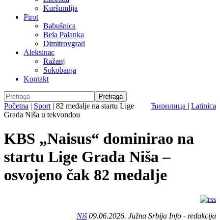
Kuršumlija
Pirot
Babušnica
Bela Palanka
Dimitrovgrad
Aleksinac
Ražanj
Sokobanja
Kontakt
Početna
|
Sport
|
82 medalje na startu Lige
Ћирилица
|
Latinica
Grada Niša u tekvondou
KBS „Naisus“ dominirao na
startu Lige Grada Niša –
osvojeno čak 82 medalje
Niš
09.06.2026. Južna Srbija Info - redakcija