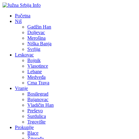
Početna
Niš
Gadžin Han
Doljevac
Merošina
Niška Banja
Svrljig
Leskovac
Bojnik
Vlasotince
Lebane
Medveđa
Crna Trava
Vranje
Bosilegrad
Bujanovac
Vladičin Han
Preševo
Surdulica
Trgovište
Prokuplje
Blace
Žitorađa