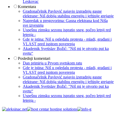
Leskovac
Komentara
Gradonačelnik Pavlović najavio izgradnju gasne
elektrane: Niš dobija stabilnu energiju i jeftinije grejanje
Napredak u pregovorima: Gasna elektrana kod Niša
sve izvesnija
Uspešnu zimsku sezonu ispratio sneg, počeo letnji red
letenja -
Gde je istina: Niš u ogledalu protesta - mladi, građani i
VLAST pred ispitom poverenja
Akademik Svetislav Božić: "Niš mi je otvorio put ka
svetu“
Poslednji komentari
Dan primirja u Prvom svetskom ratu
Gde je istina: Niš u ogledalu protesta - mladi, građani i
VLAST pred ispitom poverenja
Gradonačelnik Pavlović najavio izgradnju gasne
elektrane: Niš dobija stabilnu energiju i jeftinije grejanje
Akademik Svetislav Božić: "Niš mi je otvorio put ka
svetu“
Uspešnu zimsku sezonu ispratio sneg, počeo letnji red
letenja -