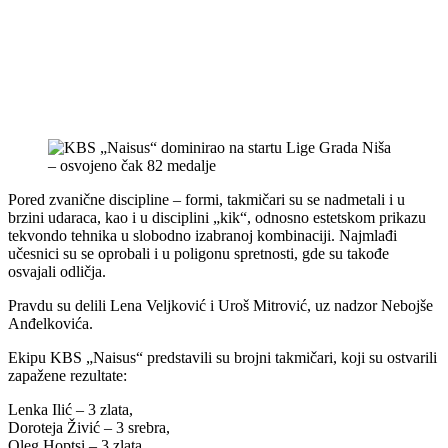
Pored zvanične discipline – formi, takmičari su se nadmetali i u
brzini udaraca, kao i u disciplini „kik“, odnosno estetskom prikazu
tekvondo tehnika u slobodno izabranoj kombinaciji. Najmlađi
učesnici su se oprobali i u poligonu spretnosti, gde su takođe
osvajali odličja.
Pravdu su delili Lena Veljković i Uroš Mitrović, uz nadzor Nebojše
Anđelkovića.
Ekipu KBS „Naisus“ predstavili su brojni takmičari, koji su ostvarili
zapažene rezultate:
Lenka Ilić – 3 zlata,
Doroteja Živić – 3 srebra,
Oleg Hoptsi – 3 zlata,