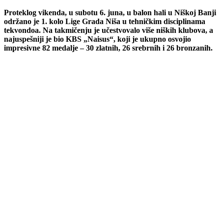
Proteklog vikenda, u subotu 6. juna, u balon hali u Niškoj Banji
održano je 1. kolo Lige Grada Niša u tehničkim disciplinama
tekvondoa. Na takmičenju je učestvovalo više niških klubova, a
najuspešniji je bio KBS „Naisus“, koji je ukupno osvojio
impresivne 82 medalje – 30 zlatnih, 26 srebrnih i 26 bronzanih.