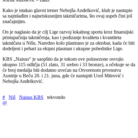
Kako je istakao glavni trener Nebojša Anđelković, klub je nastupio
sa najmlađim i najneiskusnijim takmičarima, što ovaj uspeh čini još
značajnijim.
On je naglasio da je cilj Lige razvoj lokalnog sporta kroz finansijski
pristupačnija takmičenja, kao i podizanje kvaliteta i kvantiteta
takmičara u Nišu. Naredno kolo planirano je za oktobar, kada će biti
dodeljeni i pehari za ekipni plasman i ukupne pobednike Lige.
KBS „Naisus“ je saopštio da je tokom ove polusezone osvojio
ukupno 115 odličja (51 zlato, 31 srebro i 33 bronze), a očekuje se da
će broj medalja biti dodatno uvećan na Otvorenom prvenstvu
Austrije u Beču 20. i 21. juna, gde će nastupiti Uroš Mitrović i
Nebojša Anđelković.
#
Niš
Naisus KBS
tekvondo
@