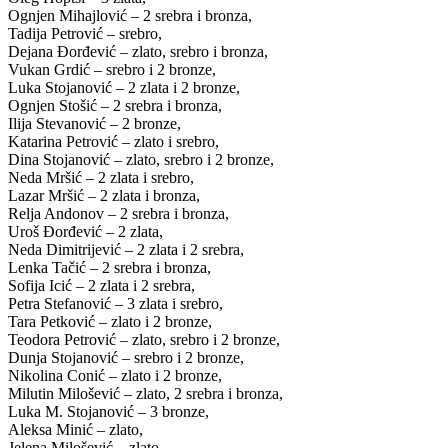
Ognjen Mihajlović – 2 srebra i bronza,
Tadija Petrović – srebro,
Dejana Đorđević – zlato, srebro i bronza,
Vukan Grdić – srebro i 2 bronze,
Luka Stojanović – 2 zlata i 2 bronze,
Ognjen Stošić – 2 srebra i bronza,
Ilija Stevanović – 2 bronze,
Katarina Petrović – zlato i srebro,
Dina Stojanović – zlato, srebro i 2 bronze,
Neda Mršić – 2 zlata i srebro,
Lazar Mršić – 2 zlata i bronza,
Relja Andonov – 2 srebra i bronza,
Uroš Đorđević – 2 zlata,
Neda Dimitrijević – 2 zlata i 2 srebra,
Lenka Tačić – 2 srebra i bronza,
Sofija Icić – 2 zlata i 2 srebra,
Petra Stefanović – 3 zlata i srebro,
Tara Petković – zlato i 2 bronze,
Teodora Petrović – zlato, srebro i 2 bronze,
Dunja Stojanović – srebro i 2 bronze,
Nikolina Conić – zlato i 2 bronze,
Milutin Milošević – zlato, 2 srebra i bronza,
Luka M. Stojanović – 3 bronze,
Aleksa Minić – zlato,
Jelena Milošević – zlato.