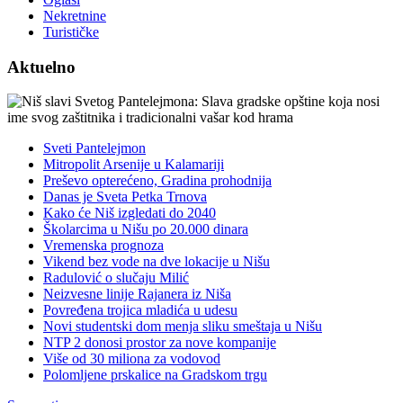
Nekretnine
Turističke
Aktuelno
Sveti Pantelejmon
Mitropolit Arsenije u Kalamariji
Preševo opterećeno, Gradina prohodnija
Danas je Sveta Petka Trnova
Kako će Niš izgledati do 2040
Školarcima u Nišu po 20.000 dinara
Vremenska prognoza
Vikend bez vode na dve lokacije u Nišu
Radulović o slučaju Milić
Neizvesne linije Rajanera iz Niša
Povređena trojica mladića u udesu
Novi studentski dom menja sliku smeštaja u Nišu
NTP 2 donosi prostor za nove kompanije
Više od 30 miliona za vodovod
Polomljene prskalice na Gradskom trgu