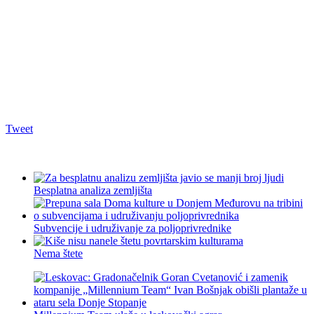
Tweet
Besplatna analiza zemljišta
Subvencije i udruživanje za poljoprivrednike
Nema štete