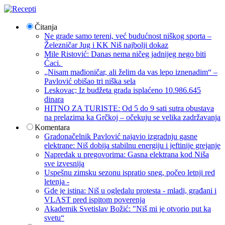
Čitanja
Ne grade samo tereni, već budućnost niškog sporta –
Železničar Jug i KK Niš najbolji dokaz
Mile Ristović: Danas nema ničeg jadnijeg nego biti
Ćaci.
„Nisam mađioničar, ali želim da vas lepo iznenadim“ –
Pavlović obišao tri niška sela
Leskovac; Iz budžeta grada isplaćeno 10.986.645
dinara
HITNO ZA TURISTE: Od 5 do 9 sati sutra obustava
na prelazima ka Grčkoj – očekuju se velika zadržavanja
Komentara
Gradonačelnik Pavlović najavio izgradnju gasne
elektrane: Niš dobija stabilnu energiju i jeftinije grejanje
Napredak u pregovorima: Gasna elektrana kod Niša
sve izvesnija
Uspešnu zimsku sezonu ispratio sneg, počeo letnji red
letenja -
Gde je istina: Niš u ogledalu protesta - mladi, građani i
VLAST pred ispitom poverenja
Akademik Svetislav Božić: "Niš mi je otvorio put ka
svetu“