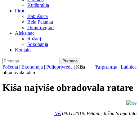
Kuršumlija
Pirot
Babušnica
Bela Palanka
Dimitrovgrad
Aleksinac
Ražanj
Sokobanja
Kontakt
Početna
|
Ekonomija
|
Poljoprivreda
|
Kiša
Ћирилица
|
Latinica
obradovala ratare
Kiša najviše obradovala ratare
Niš
09.11.2019. Belami, Južna Srbija Info