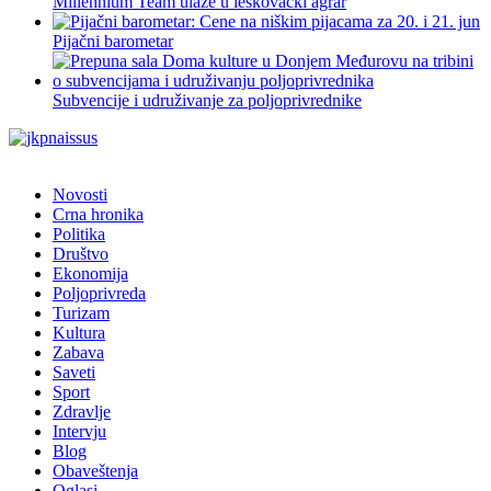
Millennium Team ulaže u leskovački agrar
Pijačni barometar
Subvencije i udruživanje za poljoprivrednike
Novosti
Crna hronika
Politika
Društvo
Ekonomija
Poljoprivreda
Turizam
Kultura
Zabava
Saveti
Sport
Zdravlje
Intervju
Blog
Obaveštenja
Oglasi