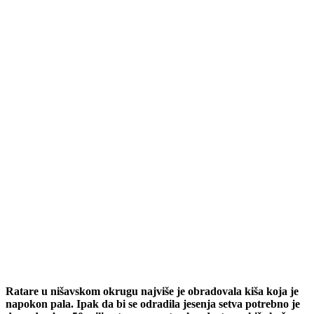
Ratare u nišavskom okrugu najviše je obradovala kiša koja je
napokon pala. Ipak da bi se odradila jesenja setva potrebno je