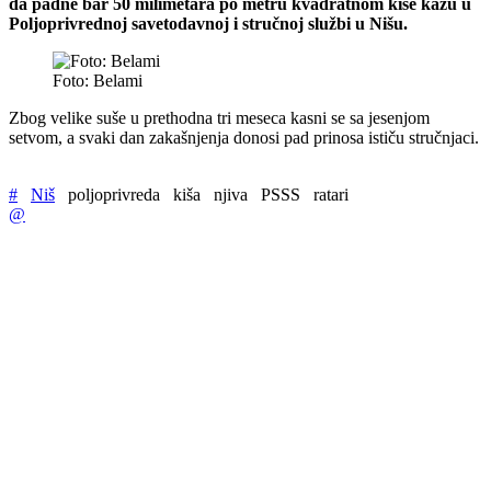
da padne bar 50 milimetara po metru kvadratnom kiše kažu u
Poljoprivrednoj savetodavnoj i stručnoj službi u Nišu.
Foto: Belami
Zbog velike suše u prethodna tri meseca kasni se sa jesenjom
setvom, a svaki dan zakašnjenja donosi pad prinosa ističu stručnjaci.
#
Niš
poljoprivreda
kiša
njiva
PSSS
ratari
@