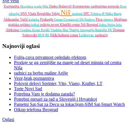
Sve vesti
Kuršumlija
Darko Bulatović
Koronavirus
saobraćajna nezgoda
Skupština grada Niša
Dom
Niš
SNS
Vlada Republike Srbije
SPC
zdravlja
studenti
Tržnica JP
Niška Banja
Aleksandar Vučić
Prokuplje
Pirot
Medijana
košarka
Goran Cvetanović
DS
Preševo
ubistvo
gradska opština
policija
recept
Klinički centar Niš
Beograd
fudbal
Južna Srbija Info
Vranje
Aleksinac
Dragana
Gradina
Zoran Perišić
Vladičin Han
fotografije
Radnički FK
Leskovac
Sotirovski
Niški kulturni centar
saobraćaj
MUP RS
Najnoviji oglasi
Folija,cuva privatnost ogledalo efektom
Prodaje se gg zemljište na manje od deset minuta od centra
Niša
radnici za berbu maline Arilje
Veze,brak,poznanstva
Polovni delovi Sprinter, Vito, Viano, Krafter, LT
Torte Novi Sad
Potrebna Vam je dodatna zarada?
Potrebni mesari za rad u Sloveniji i Hrvatskoj
Pametni Sat-Sat za Decu sa lokacijom-SIM Sat-Smart Watch
Otkup telefona Beograd
Oglasi