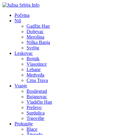
Početna
Niš
Gadžin Han
Doljevac
Merošina
Niška Banja
Svrljig
Leskovac
Bojnik
Vlasotince
Lebane
Medveđa
Crna Trava
Vranje
Bosilegrad
Bujanovac
Vladičin Han
Preševo
Surdulica
Trgovište
Prokuplje
Blace
Žitorađa