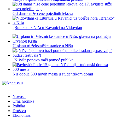
Od danas niže cene pojedinih lekova
„Branko“ iz Niša u Ravanici na Vidovdan
U planu tri železničke stanice u Nišu
„Nišvil“ ponovo traži pomoć publike
Niš dobija 500 novih mesta u studentskom domu
Novosti
Crna hronika
Politika
Društvo
Ekonomija