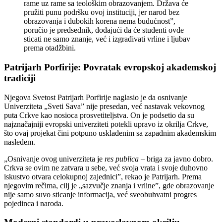
rame uz rame sa teološkim obrazovanjem. Država će
pružiti punu podršku ovoj instituciji, jer narod bez
obrazovanja i dubokih korena nema budućnost”,
poručio je predsednik, dodajući da će studenti ovde
sticati ne samo znanje, već i izgrađivati vrline i ljubav
prema otadžbini.
Patrijarh Porfirije: Povratak evropskoj akademskoj
tradiciji
Njegova Svetost Patrijarh Porfirije naglasio je da osnivanje
Univerziteta „Sveti Sava” nije presedan, već nastavak vekovnog
puta Crkve kao nosioca prosvetiteljstva. On je podsetio da su
najznačajniji evropski univerziteti potekli upravo iz okrilja Crkve,
što ovaj projekat čini potpuno usklađenim sa zapadnim akademskim
nasleđem.
„Osnivanje ovog univerziteta je
res publica
– briga za javno dobro.
Crkva se ovim ne zatvara u sebe, već svoja vrata i svoje duhovno
iskustvo otvara celokupnoj zajednici”, rekao je Patrijarh. Prema
njegovim rečima, cilj je „sazvučje znanja i vrline”, gde obrazovanje
nije samo suvo sticanje informacija, već sveobuhvatni progres
pojedinca i naroda.