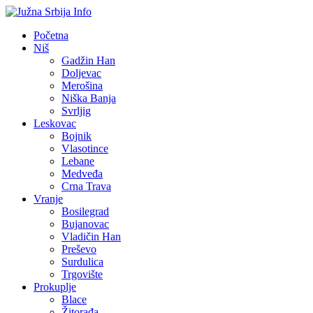
Početna
Niš
Gadžin Han
Doljevac
Merošina
Niška Banja
Svrljig
Leskovac
Bojnik
Vlasotince
Lebane
Medveđa
Crna Trava
Vranje
Bosilegrad
Bujanovac
Vladičin Han
Preševo
Surdulica
Trgovište
Prokuplje
Blace
Žitorađa