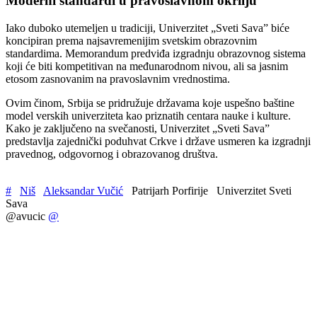
Moderni standardi u pravoslavnom okrilju
Iako duboko utemeljen u tradiciji, Univerzitet „Sveti Sava” biće
koncipiran prema najsavremenijim svetskim obrazovnim
standardima. Memorandum predviđa izgradnju obrazovnog sistema
koji će biti kompetitivan na međunarodnom nivou, ali sa jasnim
etosom zasnovanim na pravoslavnim vrednostima.
Ovim činom, Srbija se pridružuje državama koje uspešno baštine
model verskih univerziteta kao priznatih centara nauke i kulture.
Kako je zaključeno na svečanosti, Univerzitet „Sveti Sava”
predstavlja zajednički poduhvat Crkve i države usmeren ka izgradnji
pravednog, odgovornog i obrazovanog društva.
#
Niš
Aleksandar Vučić
Patrijarh Porfirije
Univerzitet Sveti
Sava
@avucic
@