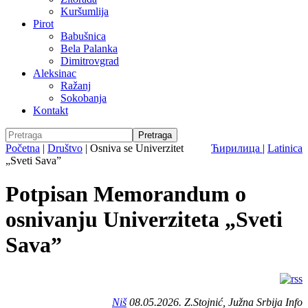
Kuršumlija
Pirot
Babušnica
Bela Palanka
Dimitrovgrad
Aleksinac
Ražanj
Sokobanja
Kontakt
Početna
|
Društvo
|
Osniva se Univerzitet
Ћирилица
|
Latinica
„Sveti Sava”
Potpisan Memorandum o
osnivanju Univerziteta „Sveti
Sava”
Niš
08.05.2026. Z.Stojnić, Južna Srbija Info