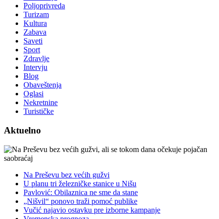
Poljoprivreda
Turizam
Kultura
Zabava
Saveti
Sport
Zdravlje
Intervju
Blog
Obaveštenja
Oglasi
Nekretnine
Turističke
Aktuelno
Na Preševu bez većih gužvi
U planu tri železničke stanice u Nišu
Pavlović: Obilaznica ne sme da stane
„Nišvil“ ponovo traži pomoć publike
Vučić najavio ostavku pre izborne kampanje
Vremenska prognoza