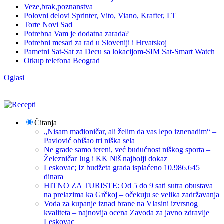
Veze,brak,poznanstva
Polovni delovi Sprinter, Vito, Viano, Krafter, LT
Torte Novi Sad
Potrebna Vam je dodatna zarada?
Potrebni mesari za rad u Sloveniji i Hrvatskoj
Pametni Sat-Sat za Decu sa lokacijom-SIM Sat-Smart Watch
Otkup telefona Beograd
Oglasi
Čitanja
„Nisam mađioničar, ali želim da vas lepo iznenadim“ –
Pavlović obišao tri niška sela
Ne grade samo tereni, već budućnost niškog sporta –
Železničar Jug i KK Niš najbolji dokaz
Leskovac; Iz budžeta grada isplaćeno 10.986.645
dinara
HITNO ZA TURISTE: Od 5 do 9 sati sutra obustava
na prelazima ka Grčkoj – očekuju se velika zadržavanja
Voda za kupanje iznad brane na Vlasini izvrsnog
kvaliteta – najnovija ocena Zavoda za javno zdravlje
Leskovac