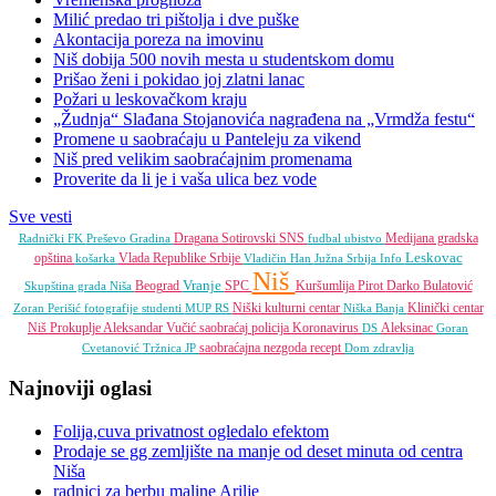
Milić predao tri pištolja i dve puške
Akontacija poreza na imovinu
Niš dobija 500 novih mesta u studentskom domu
Prišao ženi i pokidao joj zlatni lanac
Požari u leskovačkom kraju
„Žudnja“ Slađana Stojanovića nagrađena na „Vrmdža festu“
Promene u saobraćaju u Panteleju za vikend
Niš pred velikim saobraćajnim promenama
Proverite da li je i vaša ulica bez vode
Sve vesti
Dragana Sotirovski
SNS
Medijana gradska
Radnički FK
Preševo
Gradina
fudbal
ubistvo
Leskovac
opština
Vlada Republike Srbije
košarka
Vladičin Han
Južna Srbija Info
Niš
Vranje
Beograd
SPC
Kuršumlija
Pirot
Darko Bulatović
Skupština grada Niša
Niški kulturni centar
Klinički centar
Zoran Perišić
fotografije
studenti
MUP RS
Niška Banja
Niš
Prokuplje
Aleksandar Vučić
saobraćaj
policija
Koronavirus
Aleksinac
DS
Goran
saobraćajna nezgoda
recept
Cvetanović
Tržnica JP
Dom zdravlja
Najnoviji oglasi
Folija,cuva privatnost ogledalo efektom
Prodaje se gg zemljište na manje od deset minuta od centra
Niša
radnici za berbu maline Arilje