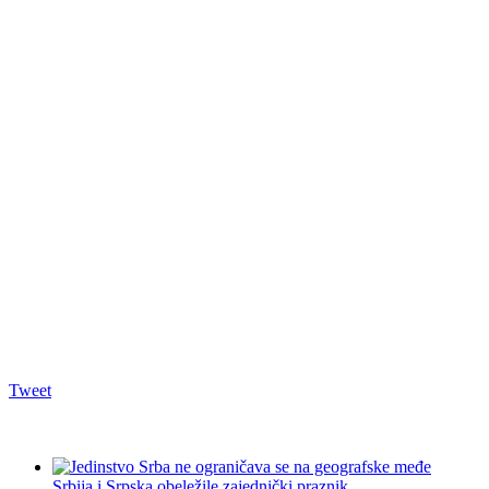
Tweet
Srbija i Srpska obeležile zajednički praznik