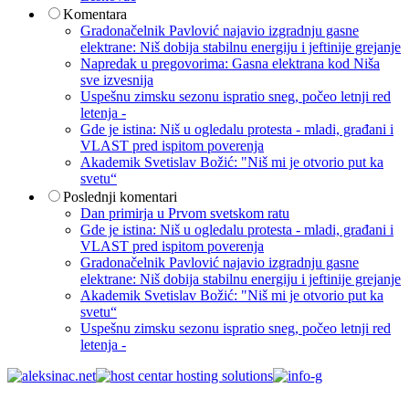
Komentara
Gradonačelnik Pavlović najavio izgradnju gasne
elektrane: Niš dobija stabilnu energiju i jeftinije grejanje
Napredak u pregovorima: Gasna elektrana kod Niša
sve izvesnija
Uspešnu zimsku sezonu ispratio sneg, počeo letnji red
letenja -
Gde je istina: Niš u ogledalu protesta - mladi, građani i
VLAST pred ispitom poverenja
Akademik Svetislav Božić: "Niš mi je otvorio put ka
svetu“
Poslednji komentari
Dan primirja u Prvom svetskom ratu
Gde je istina: Niš u ogledalu protesta - mladi, građani i
VLAST pred ispitom poverenja
Gradonačelnik Pavlović najavio izgradnju gasne
elektrane: Niš dobija stabilnu energiju i jeftinije grejanje
Akademik Svetislav Božić: "Niš mi je otvorio put ka
svetu“
Uspešnu zimsku sezonu ispratio sneg, počeo letnji red
letenja -