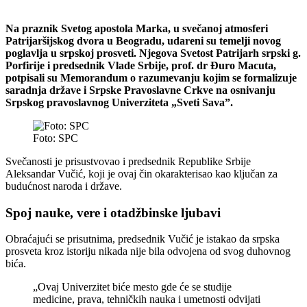
Na praznik Svetog apostola Marka, u svečanoj atmosferi
Patrijaršijskog dvora u Beogradu, udareni su temelji novog
poglavlja u srpskoj prosveti. Njegova Svetost Patrijarh srpski g.
Porfirije i predsednik Vlade Srbije, prof. dr Đuro Macuta,
potpisali su Memorandum o razumevanju kojim se formalizuje
saradnja države i Srpske Pravoslavne Crkve na osnivanju
Srpskog pravoslavnog Univerziteta „Sveti Sava”.
Foto: SPC
Svečanosti je prisustvovao i predsednik Republike Srbije
Aleksandar Vučić, koji je ovaj čin okarakterisao kao ključan za
budućnost naroda i države.
Spoj nauke, vere i otadžbinske ljubavi
Obraćajući se prisutnima, predsednik Vučić je istakao da srpska
prosveta kroz istoriju nikada nije bila odvojena od svog duhovnog
bića.
„Ovaj Univerzitet biće mesto gde će se studije
medicine, prava, tehničkih nauka i umetnosti odvijati