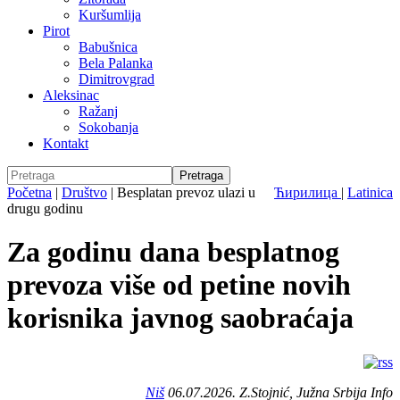
Kuršumlija
Pirot
Babušnica
Bela Palanka
Dimitrovgrad
Aleksinac
Ražanj
Sokobanja
Kontakt
Početna
|
Društvo
|
Besplatan prevoz ulazi u
Ћирилица
|
Latinica
drugu godinu
Za godinu dana besplatnog
prevoza više od petine novih
korisnika javnog saobraćaja
Niš
06.07.2026. Z.Stojnić, Južna Srbija Info