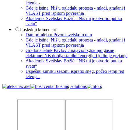
letenja -
Gde je istina: Niš u ogledalu protesta - mladi, građani i
VLAST pred ispitom poverenja
Akademik Svetislav Božić: "Niš mi je otvorio put ka
svetu“
Poslednji komentari
Dan primirja u Prvom svetskom ratu
Gde je istina: Niš u ogledalu protesta - mladi, građani i
VLAST pred ispitom poverenja
Gradonačelnik Pavlović najavio izgradnju gasne
elektrane: Niš dobija stabilnu energiju i jeftinije grejanje
Akademik Svetislav Božić: "Niš mi je otvorio put ka
svetu“
Uspešnu zimsku sezonu ispratio sneg, počeo letnji red
letenja -