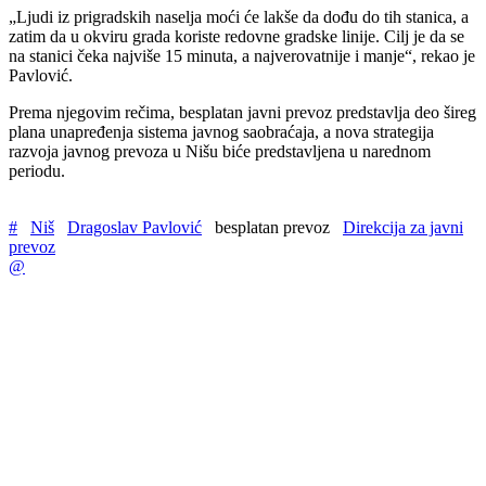
„Ljudi iz prigradskih naselja moći će lakše da dođu do tih stanica, a
zatim da u okviru grada koriste redovne gradske linije. Cilj je da se
na stanici čeka najviše 15 minuta, a najverovatnije i manje“, rekao je
Pavlović.
Prema njegovim rečima, besplatan javni prevoz predstavlja deo šireg
plana unapređenja sistema javnog saobraćaja, a nova strategija
razvoja javnog prevoza u Nišu biće predstavljena u narednom
periodu.
#
Niš
Dragoslav Pavlović
besplatan prevoz
Direkcija za javni
prevoz
@