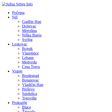
Početna
Niš
Gadžin Han
Doljevac
Merošina
Niška Banja
Svrljig
Leskovac
Bojnik
Vlasotince
Lebane
Medveđa
Crna Trava
Vranje
Bosilegrad
Bujanovac
Vladičin Han
Preševo
Surdulica
Trgovište
Prokuplje
Blace
Žitorađa