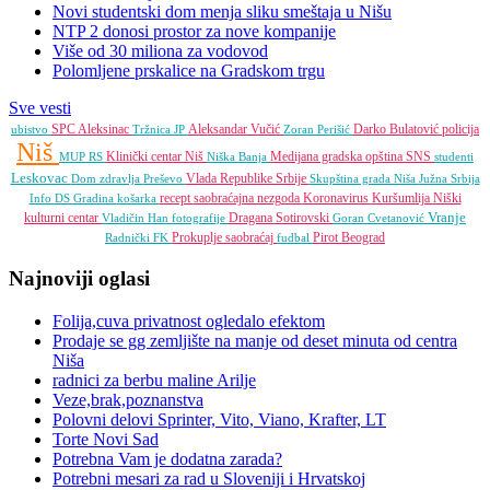
Novi studentski dom menja sliku smeštaja u Nišu
NTP 2 donosi prostor za nove kompanije
Više od 30 miliona za vodovod
Polomljene prskalice na Gradskom trgu
Sve vesti
SPC
Aleksinac
Aleksandar Vučić
Darko Bulatović
policija
ubistvo
Tržnica JP
Zoran Perišić
Niš
Klinički centar Niš
Medijana gradska opština
SNS
MUP RS
Niška Banja
studenti
Leskovac
Vlada Republike Srbije
Dom zdravlja
Preševo
Skupština grada Niša
Južna Srbija
recept
saobraćajna nezgoda
Koronavirus
Kuršumlija
Niški
Info
DS
Gradina
košarka
Vranje
kulturni centar
Dragana Sotirovski
Vladičin Han
fotografije
Goran Cvetanović
Prokuplje
saobraćaj
Pirot
Beograd
Radnički FK
fudbal
Najnoviji oglasi
Folija,cuva privatnost ogledalo efektom
Prodaje se gg zemljište na manje od deset minuta od centra
Niša
radnici za berbu maline Arilje
Veze,brak,poznanstva
Polovni delovi Sprinter, Vito, Viano, Krafter, LT
Torte Novi Sad
Potrebna Vam je dodatna zarada?
Potrebni mesari za rad u Sloveniji i Hrvatskoj