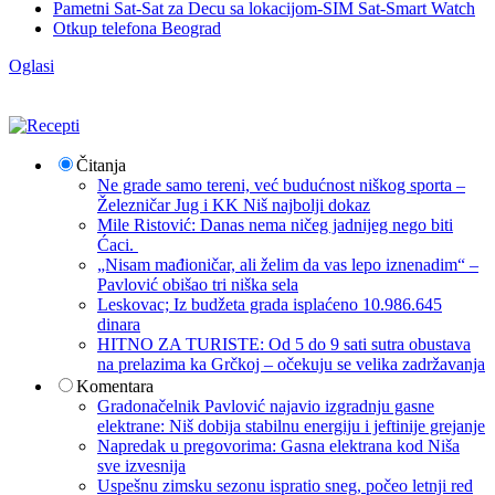
Pametni Sat-Sat za Decu sa lokacijom-SIM Sat-Smart Watch
Otkup telefona Beograd
Oglasi
Čitanja
Ne grade samo tereni, već budućnost niškog sporta –
Železničar Jug i KK Niš najbolji dokaz
Mile Ristović: Danas nema ničeg jadnijeg nego biti
Ćaci.
„Nisam mađioničar, ali želim da vas lepo iznenadim“ –
Pavlović obišao tri niška sela
Leskovac; Iz budžeta grada isplaćeno 10.986.645
dinara
HITNO ZA TURISTE: Od 5 do 9 sati sutra obustava
na prelazima ka Grčkoj – očekuju se velika zadržavanja
Komentara
Gradonačelnik Pavlović najavio izgradnju gasne
elektrane: Niš dobija stabilnu energiju i jeftinije grejanje
Napredak u pregovorima: Gasna elektrana kod Niša
sve izvesnija
Uspešnu zimsku sezonu ispratio sneg, počeo letnji red