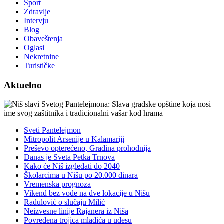
Sport
Zdravlje
Intervju
Blog
Obaveštenja
Oglasi
Nekretnine
Turističke
Aktuelno
Sveti Pantelejmon
Mitropolit Arsenije u Kalamariji
Preševo opterećeno, Gradina prohodnija
Danas je Sveta Petka Trnova
Kako će Niš izgledati do 2040
Školarcima u Nišu po 20.000 dinara
Vremenska prognoza
Vikend bez vode na dve lokacije u Nišu
Radulović o slučaju Milić
Neizvesne linije Rajanera iz Niša
Povređena trojica mladića u udesu