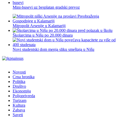
Mini-busevi uz besplatan gradski prevoz
Mitropolit Arsenije u Kalamariji
Školarcima u Nišu po 20.000 dinara
Novi studentski dom menja sliku smeštaja u Nišu
Novosti
Crna hronika
Politika
Društvo
Ekonomija
Poljoprivreda
Turizam
Kultura
Zabava
Saveti