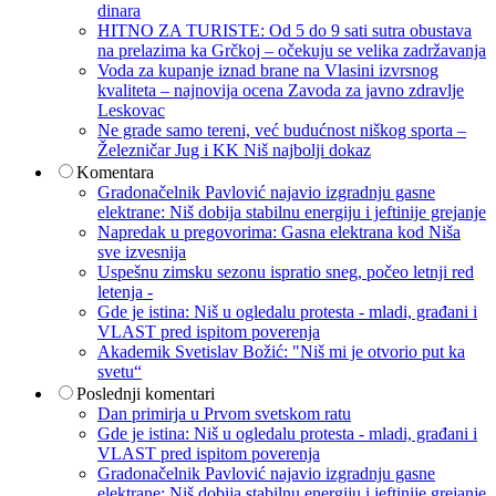
dinara
HITNO ZA TURISTE: Od 5 do 9 sati sutra obustava
na prelazima ka Grčkoj – očekuju se velika zadržavanja
Voda za kupanje iznad brane na Vlasini izvrsnog
kvaliteta – najnovija ocena Zavoda za javno zdravlje
Leskovac
Ne grade samo tereni, već budućnost niškog sporta –
Železničar Jug i KK Niš najbolji dokaz
Komentara
Gradonačelnik Pavlović najavio izgradnju gasne
elektrane: Niš dobija stabilnu energiju i jeftinije grejanje
Napredak u pregovorima: Gasna elektrana kod Niša
sve izvesnija
Uspešnu zimsku sezonu ispratio sneg, počeo letnji red
letenja -
Gde je istina: Niš u ogledalu protesta - mladi, građani i
VLAST pred ispitom poverenja
Akademik Svetislav Božić: "Niš mi je otvorio put ka
svetu“
Poslednji komentari
Dan primirja u Prvom svetskom ratu
Gde je istina: Niš u ogledalu protesta - mladi, građani i
VLAST pred ispitom poverenja
Gradonačelnik Pavlović najavio izgradnju gasne
elektrane: Niš dobija stabilnu energiju i jeftinije grejanje