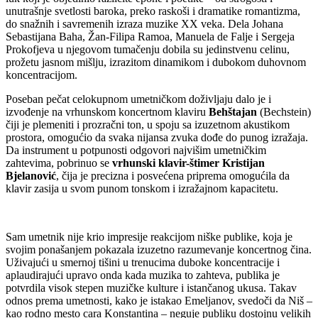
unutrašnje svetlosti baroka, preko raskoši i dramatike romantizma,
do snažnih i savremenih izraza muzike XX veka. Dela Johana
Sebastijana Baha, Žan-Filipa Ramoa, Manuela de Falje i Sergeja
Prokofjeva u njegovom tumačenju dobila su jedinstvenu celinu,
prožetu jasnom mišlju, izrazitom dinamikom i dubokom duhovnom
koncentracijom.
Poseban pečat celokupnom umetničkom doživljaju dalo je i
izvođenje na vrhunskom koncertnom klaviru
Behštajan
(Bechstein)
čiji je plemeniti i prozračni ton, u spoju sa izuzetnom akustikom
prostora, omogućio da svaka nijansa zvuka dođe do punog izražaja.
Da instrument u potpunosti odgovori najvišim umetničkim
zahtevima, pobrinuo se
vrhunski klavir-štimer Kristijan
Bjelanović
, čija je precizna i posvećena priprema omogućila da
klavir zasija u svom punom tonskom i izražajnom kapacitetu.
Sam umetnik nije krio impresije reakcijom niške publike, koja je
svojim ponašanjem pokazala izuzetno razumevanje koncertnog čina.
Uživajući u smernoj tišini u trenucima duboke koncentracije i
aplaudirajući upravo onda kada muzika to zahteva, publika je
potvrdila visok stepen muzičke kulture i istančanog ukusa. Takav
odnos prema umetnosti, kako je istakao Emeljanov, svedoči da Niš –
kao rodno mesto cara Konstantina – neguje publiku dostojnu velikih