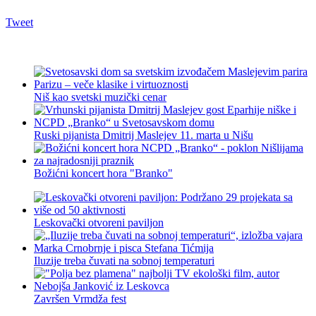
Tweet
Niš kao svetski muzički cenar
Ruski pijanista Dmitrij Maslejev 11. marta u Nišu
Božićni koncert hora "Branko"
Leskovački otvoreni paviljon
Iluzije treba čuvati na sobnoj temperaturi
Završen Vrmdža fest