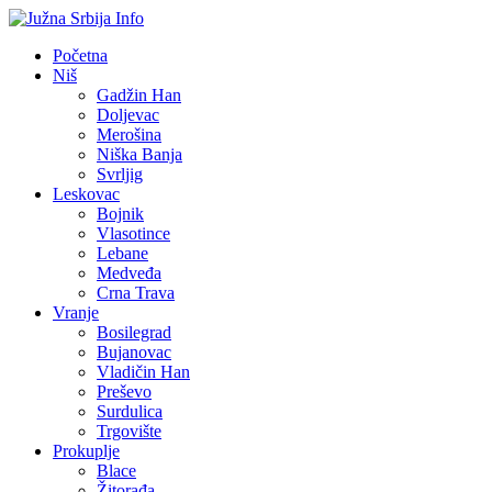
Početna
Niš
Gadžin Han
Doljevac
Merošina
Niška Banja
Svrljig
Leskovac
Bojnik
Vlasotince
Lebane
Medveđa
Crna Trava
Vranje
Bosilegrad
Bujanovac
Vladičin Han
Preševo
Surdulica
Trgovište
Prokuplje
Blace
Žitorađa