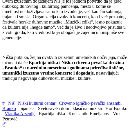
Ovim izuzetnim događajem Niš je još jednom potvrdio da je grad
dubokog duhovnog i kulturnog pamćenja, mesto u kome se
umetnost ne doživljava samo kao izvođenje, već kao čin sabranja,
trajanja i smisla. Organizacija ovakvih koncerta, kao i već poznatog
festivala horske duhovne muzike „Muzički edikt“, jasno pokazuje
da kultura nije „negde tamo“, već da je živo i neodvojivo prisutna u
životu grada, kao vrednost koja obogaćuje zajednicu i inspiriše sve
generacije.
Niška publika, željna ovakvih izuzetnih umetničkih doživljaja, može
računati da će
Eparhija niška i Niška crkvena pevačka družina
„Branko“ u narednim mesecima i godinama priređivati slične,
umetnički izuzetno vredne koncerte i događaje
, nastavljajući
tradiciju negovanja duhovnosti, muzike i kulture.
#
Niš
Niški kulturni centar
Crkveno igračko-pevački ansambl
Branko
pijanista
Svetosavski dom
klasična muzika
Hor Branko
Vladika Arsenije
Eparhija niška
Konstantin Emeljanov
Vuk
Petrović
@