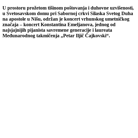
U prostoru prožetom tišinom poštovanja i duhovne uzvišenosti,
u Svetosavskom domu pri Sabornoj crkvi Silaska Svetog Duha
na apostole u Nišu, održan je koncert vrhunskog umetničkog
značaja – koncert Konstantina Emeljanova, jednog od
najsjajnijih pijanista savremene generacije i laureata
Međunarodnog takmičenja „Petar Iljič Čajkovski“.