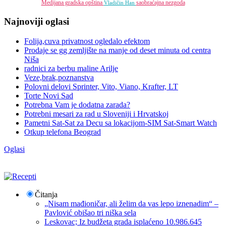
Medijana gradska opština
saobraćajna nezgoda
Vladičin Han
Najnoviji oglasi
Folija,cuva privatnost ogledalo efektom
Prodaje se gg zemljište na manje od deset minuta od centra
Niša
radnici za berbu maline Arilje
Veze,brak,poznanstva
Polovni delovi Sprinter, Vito, Viano, Krafter, LT
Torte Novi Sad
Potrebna Vam je dodatna zarada?
Potrebni mesari za rad u Sloveniji i Hrvatskoj
Pametni Sat-Sat za Decu sa lokacijom-SIM Sat-Smart Watch
Otkup telefona Beograd
Oglasi
Čitanja
„Nisam mađioničar, ali želim da vas lepo iznenadim“ –
Pavlović obišao tri niška sela
Leskovac; Iz budžeta grada isplaćeno 10.986.645