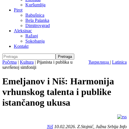
Kuršumlija
Pirot
Babušnica
Bela Palanka
Dimitrovgrad
Aleksinac
Ražanj
Sokobanja
Kontakt
Početna
|
Kultura
|
Pijanista i publika u
Ћирилица
|
Latinica
savršenoj simfoniji
Emeljanov i Niš: Harmonija
vrhunskog talenta i publike
istančanog ukusa
Niš
10.02.2026. Z.Stojnić, Južna Srbija Info