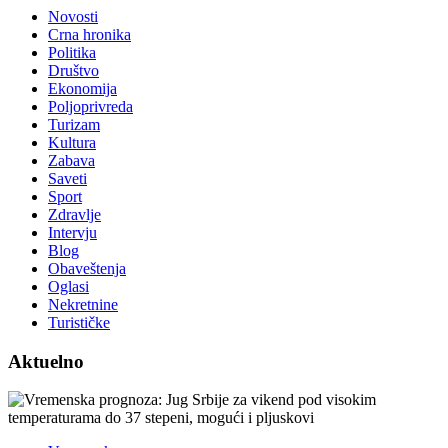
Novosti
Crna hronika
Politika
Društvo
Ekonomija
Poljoprivreda
Turizam
Kultura
Zabava
Saveti
Sport
Zdravlje
Intervju
Blog
Obaveštenja
Oglasi
Nekretnine
Turističke
Aktuelno