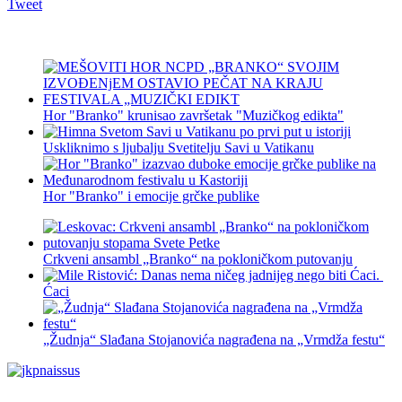
Tweet
Hor "Branko" krunisao završetak "Muzičkog edikta"
Uskliknimo s ljubalju Svetitelju Savi u Vatikanu
Hor "Branko" i emocije grčke publike
Crkveni ansambl „Branko“ na pokloničkom putovanju
Ćaci
„Žudnja“ Slađana Stojanovića nagrađena na „Vrmdža festu“