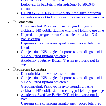
Pavlović obišao tri niška sela
Leskovac; Iz budžeta grada isplaćeno 10.986.645
dinara
HITNO ZA TURISTE: Od 5 do 9 sati sutra obustava
na prelazima ka Grčkoj – očekuju se velika zadržavanja
Komentara
Gradonačelnik Pavlović najavio izgradnju gasne
elektrane: Niš dobija stabilnu energiju i jeftinije grejanje
Napredak u pregovorima: Gasna elektrana kod Niša
sve izvesnija
Uspešnu zimsku sezonu ispratio sneg, počeo letnji red
letenja -
Gde je istina: Niš u ogledalu protesta - mladi, građani i
VLAST pred ispitom poverenja
Akademik Svetislav Božić: "Niš mi je otvorio put ka
svetu“
Poslednji komentari
Dan primirja u Prvom svetskom ratu
Gde je istina: Niš u ogledalu protesta - mladi, građani i
VLAST pred ispitom poverenja
Gradonačelnik Pavlović najavio izgradnju gasne
elektrane: Niš dobija stabilnu energiju i jeftinije grejanje
Akademik Svetislav Božić: "Niš mi je otvorio put ka
svetu“
Uspešnu zimsku sezonu ispratio sneg, počeo letnji red