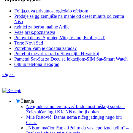
Folija,cuva privatnost ogledalo efektom
Prodaje se gg zemljište na manje od deset minuta od centra
Niša
radnici za berbu maline Arilje
Veze,brak,poznanstva
Polovni delovi Sprinter, Vito, Viano, Krafter, LT
Torte Novi Sad
Potrebna Vam je dodatna zarada?
Potrebni mesari za rad u Sloveniji i Hrvatskoj
Pametni Sat-Sat za Decu sa lokacijom-SIM Sat-Smart Watch
Otkup telefona Beograd
Oglasi
Čitanja
Ne grade samo tereni, već budućnost niškog sporta –
Železničar Jug i KK Niš najbolji dokaz
Mile Ristović: Danas nema ničeg jadnijeg nego biti
Ćaci.
„Nisam mađioničar, ali želim da vas lepo iznenadim“ –