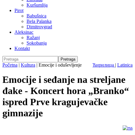
Kuršumlija
Pirot
Babušnica
Bela Palanka
Dimitrovgrad
Aleksinac
Ražanj
Sokobanja
Kontakt
Početna
|
Kultura
|
Emocije i oduševljenje
Ћирилица
|
Latinica
Emocije i seđanje na streljane
đake - Koncert hora „Branko“
ispred Prve kragujevačke
gimnazije