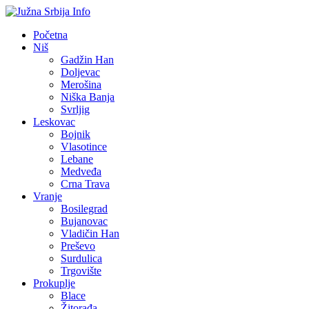
Početna
Niš
Gadžin Han
Doljevac
Merošina
Niška Banja
Svrljig
Leskovac
Bojnik
Vlasotince
Lebane
Medveđa
Crna Trava
Vranje
Bosilegrad
Bujanovac
Vladičin Han
Preševo
Surdulica
Trgovište
Prokuplje
Blace
Žitorađa