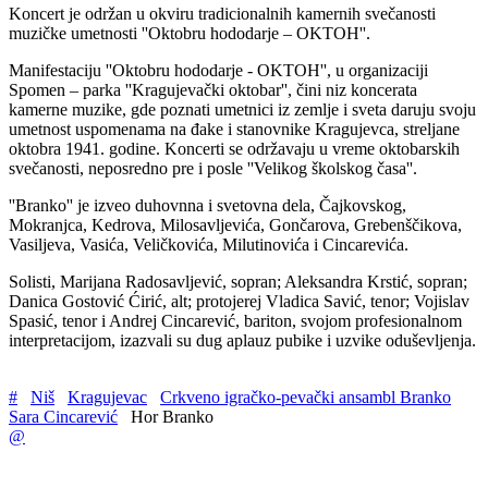
Koncert je održan u okviru tradicionalnih kamernih svečanosti
muzičke umetnosti ''Oktobru hododarje – OKTOH''.
Manifestaciju ''Oktobru hododarje - OKTOH'', u organizaciji
Spomen – parka ''Kragujevački oktobar'', čini niz koncerata
kamerne muzike, gde poznati umetnici iz zemlje i sveta daruju svoju
umetnost uspomenama na đake i stanovnike Kragujevca, streljane
oktobra 1941. godine. Koncerti se održavaju u vreme oktobarskih
svečanosti, neposredno pre i posle ''Velikog školskog časa''.
''Branko'' je izveo duhovnna i svetovna dela, Čajkovskog,
Mokranjca, Kedrova, Milosavljevića, Gončarova, Grebenščikova,
Vasiljeva, Vasića, Veličkovića, Milutinovića i Cincarevića.
Solisti, Marijana Radosavljević, sopran; Aleksandra Krstić, sopran;
Danica Gostović Ćirić, alt; protojerej Vladica Savić, tenor; Vojislav
Spasić, tenor i Andrej Cincarević, bariton, svojom profesionalnom
interpretacijom, izazvali su dug aplauz pubike i uzvike oduševljenja.
#
Niš
Kragujevac
Crkveno igračko-pevački ansambl Branko
Sara Cincarević
Hor Branko
@