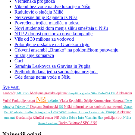
Vremenska prognoza
Vikend bez vode na dve lokacije u Nišu
Radulović o slučaju Milić
Neizvesne linije Rajanera iz Niša
Povređena trojica mladića u udesu
Novi studentski dom menja sliku smeštaja u Nišu
NTP 2 donosi prostor za nove kompanije
Više od 30 miliona za vodovod
Polomljene prskalice na Gradskom trgu
Crkveni ansambl „Branko“ na pokloničkom putovanju
Suzbijanje komaraca
Ćaci
Saradnja Leskovca sa Gravina in Puglia
Prethodnih dana jedna saobraćajna nezgoda
Gde danas nema vode u Nišu
Sve vesti
saobraćaj
Medijana gradska opština
Aleksandar
MUP RS
Skupština grada Niša
Radnički FK
Niš
Vučić
Prokuplje
recept
Vlada Republike Srbije
Koronavirus
Beograd
košarka
Dom
Dragana Sotirovski
Niški kulturni centar
saobraćajna nezgoda
zdravlja
Tržnica JP
DS
Zoran
Leskovac
Vranje
Aleksinac
Perišić
ubistvo
fudbal
fotografije
Preševo
Goran Cvetanović
Kuršumlija
Klinički centar Niš
policija
Pirot
studenti
Južna Srbija Info
Vladičin Han
Niška
Darko Bulatović
SPC
SNS
Banja
Gradina
Najnoviji oglasi