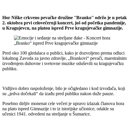
Hor Niške crkveno pevačke družine ''Branko'' održo je u petak
2. oktobra prvi celovečernji koncert, još od početka pandemije,
u Kragujevcu, na platou ispred Prve kragujevačke gimnazije.
Pred oko 100 gledalaca u publici, kako je dozvoljeno prema odluci
lokalnog Zavoda za javno zdravlje, „Brankovi“ pevači, maestralnim
izvođenjem duhovne i svetovne muzike oduševili su kragujevačku
publiku.
Vidljivo dobro raspoloženje, bilo je očigledano i kod izvođača, koji
su „jedva dočekali“ da izađu pred publiku nakon duže pauze.
Posebno dirljiv monenat cele večeri je upravo izlazak članova hora
na plato ispred Gimnazije i to iz istorijske učionice, odakle su
učenici 1941. odvedeni na streljanje u Šumarice.