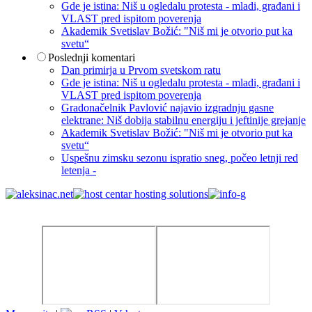
Gde je istina: Niš u ogledalu protesta - mladi, građani i
VLAST pred ispitom poverenja
Akademik Svetislav Božić: "Niš mi je otvorio put ka
svetu“
Poslednji komentari
Dan primirja u Prvom svetskom ratu
Gde je istina: Niš u ogledalu protesta - mladi, građani i
VLAST pred ispitom poverenja
Gradonačelnik Pavlović najavio izgradnju gasne
elektrane: Niš dobija stabilnu energiju i jeftinije grejanje
Akademik Svetislav Božić: "Niš mi je otvorio put ka
svetu“
Uspešnu zimsku sezonu ispratio sneg, počeo letnji red
letenja -