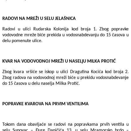
RADOVI NA MREŽI U SELU JELAŠNICA
Radovi u ulici Rudarska Kolonija kod broja 1. Zbog popravke
vodovodne mreže biće prekida u vodosnabdevanju do 15 časova u
delu pomenute ulice.
KVAR NA VODOVODNOJ MREŽI U NASELjU MILKA PROTIĆ
Zbog kvara vršiće se iskop u ulici Dragutina Kocića kod broja 2.
Zbog radova na vodovodnoj mreži biće u prekidu vodosnabdevanje
do 15 časova u delu naselja Milka Protić.
POPRAVKE KVAROVA NA PRVIM VENTILIMA
Tokom dana obavljaće se radovi na popravkama prvih ventila u
selu Supovac – Đure Daničića 13, u selu Mramorsko brdo –