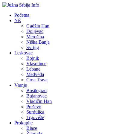
Početna
Niš
Gadžin Han
Doljevac
Merošina
Niška Banja
Svrljig
Leskovac
Bojnik
Vlasotince
Lebane
Medveđa
Crna Trava
Vranje
Bosilegrad
Bujanovac
Vladičin Han
Preševo
Surdulica
Trgovište
Prokuplje
Blace
Žitorađa