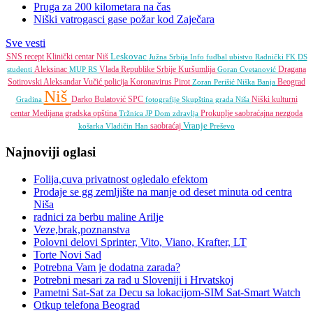
Pruga za 200 kilometara na čas
Niški vatrogasci gase požar kod Zaječara
Sve vesti
Leskovac
SNS
recept
Klinički centar Niš
Južna Srbija Info
fudbal
ubistvo
Radnički FK
DS
Aleksinac
Vlada Republike Srbije
Kuršumlija
Dragana
studenti
MUP RS
Goran Cvetanović
Sotirovski
Aleksandar Vučić
policija
Koronavirus
Pirot
Beograd
Zoran Perišić
Niška Banja
Niš
Darko Bulatović
SPC
Niški kulturni
Gradina
fotografije
Skupština grada Niša
centar
Medijana gradska opština
Prokuplje
saobraćajna nezgoda
Tržnica JP
Dom zdravlja
Vranje
saobraćaj
košarka
Vladičin Han
Preševo
Najnoviji oglasi
Folija,cuva privatnost ogledalo efektom
Prodaje se gg zemljište na manje od deset minuta od centra
Niša
radnici za berbu maline Arilje
Veze,brak,poznanstva
Polovni delovi Sprinter, Vito, Viano, Krafter, LT
Torte Novi Sad
Potrebna Vam je dodatna zarada?
Potrebni mesari za rad u Sloveniji i Hrvatskoj
Pametni Sat-Sat za Decu sa lokacijom-SIM Sat-Smart Watch
Otkup telefona Beograd