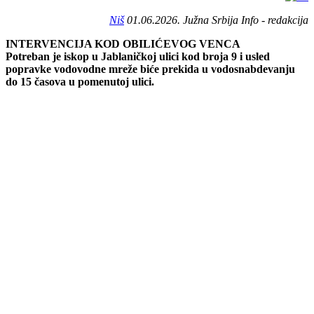
Niš
01.06.2026. Južna Srbija Info - redakcija
INTERVENCIJA KOD OBILIĆEVOG VENCA
Potreban je iskop u Jablaničkoj ulici kod broja 9 i usled
popravke vodovodne mreže biće prekida u vodosnabdevanju
do 15 časova u pomenutoj ulici.