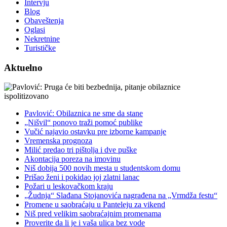
Intervju
Blog
Obaveštenja
Oglasi
Nekretnine
Turističke
Aktuelno
Pavlović: Obilaznica ne sme da stane
„Nišvil“ ponovo traži pomoć publike
Vučić najavio ostavku pre izborne kampanje
Vremenska prognoza
Milić predao tri pištolja i dve puške
Akontacija poreza na imovinu
Niš dobija 500 novih mesta u studentskom domu
Prišao ženi i pokidao joj zlatni lanac
Požari u leskovačkom kraju
„Žudnja“ Slađana Stojanovića nagrađena na „Vrmdža festu“
Promene u saobraćaju u Panteleju za vikend
Niš pred velikim saobraćajnim promenama
Proverite da li je i vaša ulica bez vode