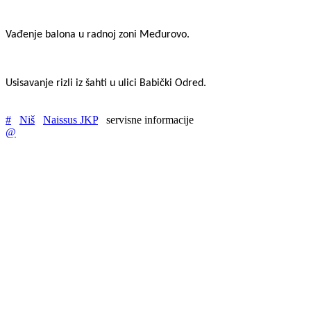
Vađenje balona u radnoj zoni Međurovo.
Usisavanje rizli iz šahti u ulici Babički Odred.
#
Niš
Naissus JKP
servisne informacije
@