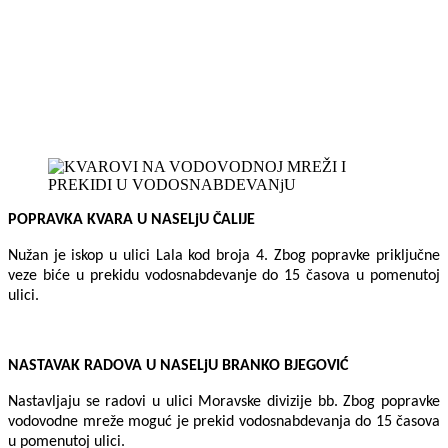
POPRAVKA KVARA U NASELjU ČALIJE
Nužan je iskop u ulici Lala kod broja 4. Zbog popravke priključne
veze biće u prekidu vodosnabdevanje do 15 časova u pomenutoj
ulici.
NASTAVAK RADOVA U NASELjU BRANKO BJEGOVIĆ
Nastavljaju se radovi u ulici Moravske divizije bb. Zbog popravke
vodovodne mreže moguć je prekid vodosnabdevanja do 15 časova
u pomenutoj ulici.