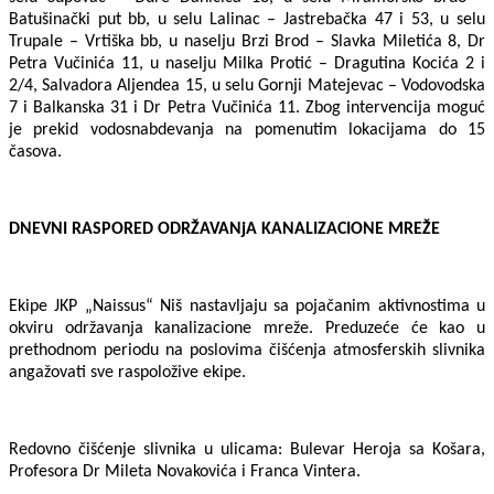
Batušinački put bb, u selu Lalinac – Jastrebačka 47 i 53, u selu
Trupale – Vrtiška bb, u naselju Brzi Brod – Slavka Miletića 8, Dr
Petra Vučinića 11, u naselju Milka Protić – Dragutina Kocića 2 i
2/4, Salvadora Aljendea 15, u selu Gornji Matejevac – Vodovodska
7 i Balkanska 31 i Dr Petra Vučinića 11. Zbog intervencija moguć
je prekid vodosnabdevanja na pomenutim lokacijama do 15
časova.
DNEVNI RASPORED ODRŽAVANjA KANALIZACIONE MREŽE
Ekipe JKP „Naissus“ Niš nastavljaju sa pojačanim aktivnostima u
okviru održavanja kanalizacione mreže. Preduzeće će kao u
prethodnom periodu na poslovima čišćenja atmosferskih slivnika
angažovati sve raspoložive ekipe.
Redovno čišćenje slivnika u ulicama: Bulevar Heroja sa Košara,
Profesora Dr Mileta Novakovića i Franca Vintera.