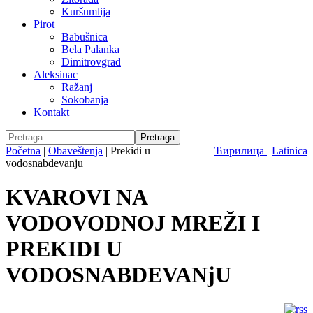
Kuršumlija
Pirot
Babušnica
Bela Palanka
Dimitrovgrad
Aleksinac
Ražanj
Sokobanja
Kontakt
Početna
|
Obaveštenja
|
Prekidi u
Ћирилица
|
Latinica
vodosnabdevanju
KVAROVI NA
VODOVODNOJ MREŽI I
PREKIDI U
VODOSNABDEVANjU