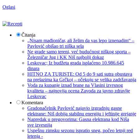
Oglasi
Čitanja
„Nisam mađioničar, ali želim da vas lepo iznenadim“ –
Pavlović obišao tri niška sela
Ne grade samo tereni, već budućnost niškog sporta –
Železničar Jug i KK Niš najbolji dokaz
Leskovac; Iz budžeta grada isplaćeno 10.986.645
dinara
HITNO ZA TURISTE: Od 5 do 9 sati sutra obustava
na prelazima ka Grčkoj – očekuju se velika zadržavanja
Voda za kupanje iznad brane na Vlasini izvrsnog
kvaliteta – najnovija ocena Zavoda za javno zdravlje
Leskovac
Komentara
Gradonačelnik Pavlović najavio izgradnju gasne
elektrane: Niš dobija stabilnu energiju i jeftinije grejanje
Napredak u pregovorima: Gasna elektrana kod Niša
sve izvesnija
Uspešnu zimsku sezonu ispratio sneg, počeo letnji red
letenja -