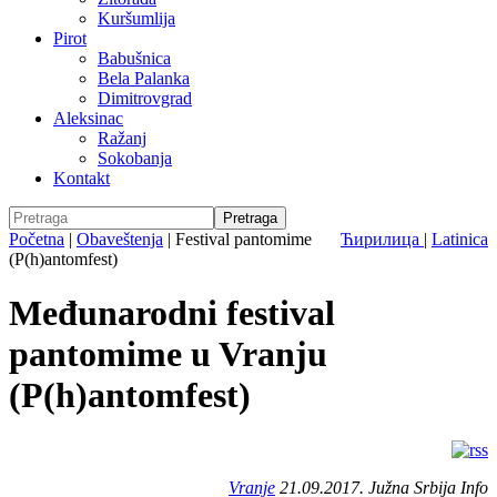
Kuršumlija
Pirot
Babušnica
Bela Palanka
Dimitrovgrad
Aleksinac
Ražanj
Sokobanja
Kontakt
Početna
|
Obaveštenja
|
Festival pantomime
Ћирилица
|
Latinica
(P(h)antomfest)
Međunarodni festival
pantomime u Vranju
(P(h)antomfest)
Vranje
21.09.2017. Južna Srbija Info