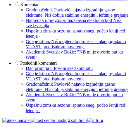
Komentara
Gradonačelnik Pavlović najavio izgradnju gasne
elektrane: Niš dobija stabilnu energiju i jeftinije grejanje
Napredak u pregovorima: Gasna elektrana kod Niša
sve izvesnija
Uspešnu zimsku sezonu ispratio sneg, počeo letnji red
letenja -
Gde je istina: Niš u ogledalu protesta - mladi, građani i
VLAST pred ispitom poverenja
Akademik Svetislav Božić: "Niš mi je otvorio put ka
svetu“
Poslednji komentari
Dan primirja u Prvom svetskom ratu
Gde je istina: Niš u ogledalu protesta - mladi, građani i
VLAST pred ispitom poverenja
Gradonačelnik Pavlović najavio izgradnju gasne
elektrane: Niš dobija stabilnu energiju i jeftinije grejanje
Akademik Svetislav Božić: "Niš mi je otvorio put ka
svetu“
Uspešnu zimsku sezonu ispratio sneg, počeo letnji red
letenja -