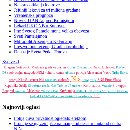
Naissus otklanja kvarove
Jeftiniji lekovi za tri miliona građana
Vremenska prognoza
Novi GUP Niša pred Komisijom
Lekari UKC Niš u Supovcu
Ime Svetog Pantelejmona velika obaveza
Sveti Pantelejmon
Mitropolit Arsenije u Kalamariji
Preševo opterećeno, Gradina prohodnija
Danas je Sveta Petka Trnova
Sve vesti
Dragana Sotirovski
Medijana gradska opština
Darko Bulatović
Goran Cvetanović
Preševo
saobraćajna nezgoda
Niški kulturni centar
policija
Aleksandar Vučić
DS
ubistvo
Niška Banja
Niš
recept
Klinički centar Niš
saobraćaj
SNS
Pirot
Vlada
MUP RS
fotografije
Vranje
Republike Srbije
Koronavirus
Prokuplje
Skupština grada Niša
Tržnica JP
studenti
Beograd
Aleksinac
Kuršumlija
Gradina
Vladičin Han
Radnički FK
Južna Srbija Info
košarka
Leskovac
SPC
fudbal
Zoran Perišić
Dom zdravlja
Najnoviji oglasi
Folija,cuva privatnost ogledalo efektom
Prodaje se gg zemljište na manje od deset minuta od centra
Niša