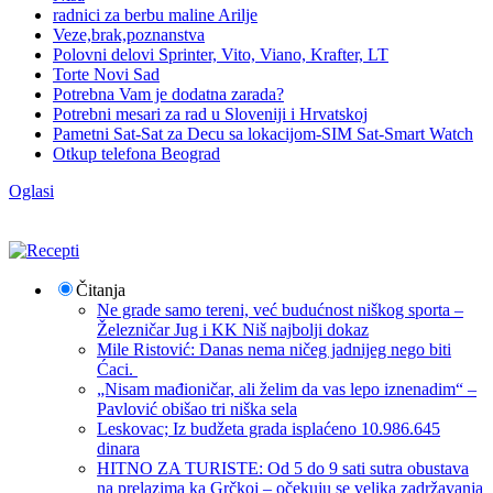
radnici za berbu maline Arilje
Veze,brak,poznanstva
Polovni delovi Sprinter, Vito, Viano, Krafter, LT
Torte Novi Sad
Potrebna Vam je dodatna zarada?
Potrebni mesari za rad u Sloveniji i Hrvatskoj
Pametni Sat-Sat za Decu sa lokacijom-SIM Sat-Smart Watch
Otkup telefona Beograd
Oglasi
Čitanja
Ne grade samo tereni, već budućnost niškog sporta –
Železničar Jug i KK Niš najbolji dokaz
Mile Ristović: Danas nema ničeg jadnijeg nego biti
Ćaci.
„Nisam mađioničar, ali želim da vas lepo iznenadim“ –
Pavlović obišao tri niška sela
Leskovac; Iz budžeta grada isplaćeno 10.986.645
dinara
HITNO ZA TURISTE: Od 5 do 9 sati sutra obustava
na prelazima ka Grčkoj – očekuju se velika zadržavanja