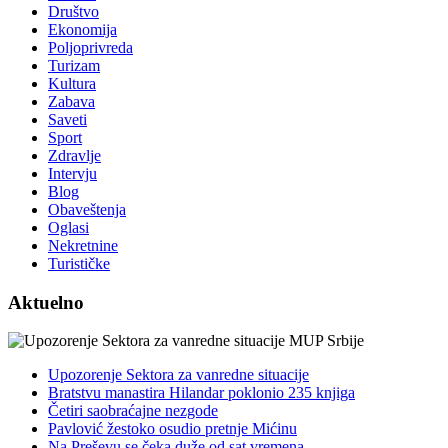
Društvo
Ekonomija
Poljoprivreda
Turizam
Kultura
Zabava
Saveti
Sport
Zdravlje
Intervju
Blog
Obaveštenja
Oglasi
Nekretnine
Turističke
Aktuelno
Upozorenje Sektora za vanredne situacije
Bratstvu manastira Hilandar poklonio 235 knjiga
Četiri saobraćajne nezgode
Pavlović žestoko osudio pretnje Mićinu
Na Preševu se čeka duže od sat vremena