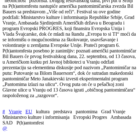
"neobičnost" pozorišta. Drugog festivalskog dana, prvi put u Srbiji
na P(h)antomfestu nastupiće američka pantomimičarska zvezda Bil
Bauers sa predstavom „Više od reči“. Festival su ove godine
podržali: Ministarstvo kulture i informisanja Republike Srbije, Grad
Vranje, Ambasada Sjedinjenih Američkih država u Beogradu i
program Evropski PROGRES, koji finansira Evropska Unija i
Vlada Švajcarske, dok će mladi na štandu „Evropa to si TI“ moći da
se informišu o mogućnostima za školovanje, usavršavanje i
volontiranje u zemljama Evropske Unije. Prateći program 6.
P(h)antomfesta posebno je zanimljiv: poznati američki pantomimičar
Bil Bauers će prvog festivalskog dana, 22. septembra, od 13 časova,
u Američkom kutku pri Javnoj biblioteci u Vranju održati
prezentaciju sa elementima diskusije pod nazivom „Pantomimičar na
putu: Putovanje sa Bilom Bauersom“, dok će sutradan makedonski
pantomimičar Meto Janakievski izvesti eksperimentalni program
„Pantomima izlazi na ulicu“. Ovog puta on će u pešačkoj zoni
Glavne ulice u Vranju od 13 časova igrati „običnog pantomimičara“
raspoloženog za „razgovor“.
#
Vranje
EU
kultura
predstava
pantomima
Grad Vranje
Ministarstvo kulture i informisanja
Evropski Progres
Ambasada
SAD
P(h)antomfest
@