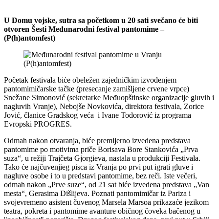
U Domu vojske, sutra sa početkom u 20 sati svečano će biti
otvoren Šesti Međunarodni festival pantomime –
(P(h)antomfest)
Početak festivala biće obeležen zajedničkim izvođenjem
pantomimičarske tačke (presecanje zamišljene crvene vrpce)
Snežane Simonović (sekretarke Međuopštinske organizacije gluvih i
nagluvih Vranje), Nebojše Novkovića, direktora festivala, Zorice
Jović, članice Gradskog veća i Ivane Todorović iz programa
Evropski PROGRES.
Odmah nakon otvaranja, biće premijerno izvedena predstava
pantomime po motivima priče Borisava Bore Stankovića „Prva
suza“, u režiji Trajčeta Gjorgieva, nastala u produkciji Festivala.
Tako će najčuvenjieg pisca iz Vranja po prvi put igrati gluve i
nagluve osobe i to u predstavi pantomime, bez reči. Iste večeri,
odmah nakon „Prve suze“, od 21 sat biće izvedena predstava „Van
mesta“, Gerasima Dišlijeva. Poznati pantomimičar iz Pariza i
svojevremeno asistent čuvenog Marsela Marsoa prikazaće jezikom
teatra, pokreta i pantomime avanture običnog čoveka bačenog u