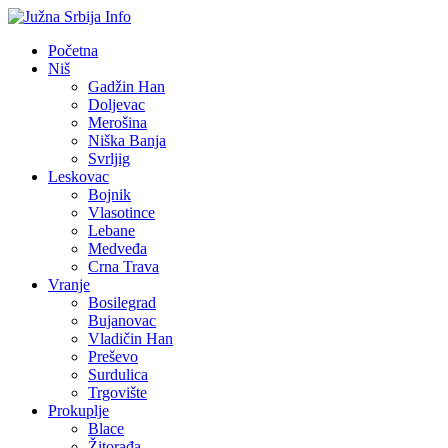
Početna
Niš
Gadžin Han
Doljevac
Merošina
Niška Banja
Svrljig
Leskovac
Bojnik
Vlasotince
Lebane
Medveđa
Crna Trava
Vranje
Bosilegrad
Bujanovac
Vladičin Han
Preševo
Surdulica
Trgovište
Prokuplje
Blace
Žitorađa