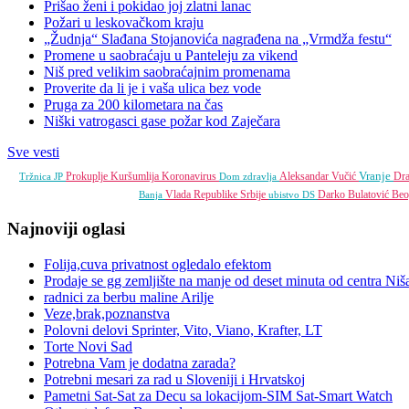
Prišao ženi i pokidao joj zlatni lanac
Požari u leskovačkom kraju
„Žudnja“ Slađana Stojanovića nagrađena na „Vrmdža festu“
Promene u saobraćaju u Panteleju za vikend
Niš pred velikim saobraćajnim promenama
Proverite da li je i vaša ulica bez vode
Pruga za 200 kilometara na čas
Niški vatrogasci gase požar kod Zaječara
Sve vesti
Vranje
Prokuplje
Kuršumlija
Koronavirus
Aleksandar Vučić
Dra
Tržnica JP
Dom zdravlja
Vlada Republike Srbije
Darko Bulatović
Beo
Banja
ubistvo
DS
Najnoviji oglasi
Folija,cuva privatnost ogledalo efektom
Prodaje se gg zemljište na manje od deset minuta od centra Niš
radnici za berbu maline Arilje
Veze,brak,poznanstva
Polovni delovi Sprinter, Vito, Viano, Krafter, LT
Torte Novi Sad
Potrebna Vam je dodatna zarada?
Potrebni mesari za rad u Sloveniji i Hrvatskoj
Pametni Sat-Sat za Decu sa lokacijom-SIM Sat-Smart Watch