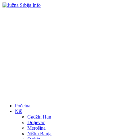
Početna
Niš
Gadžin Han
Doljevac
Merošina
Niška Banja