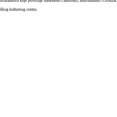
 stvaralaštvu koje povezuje nasleđeno i autorsko, individualno i civiliza
iškog kulturnog centra.