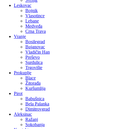
Svrljig
Leskovac
Bojnik
Vlasotince
Lebane
Medveđa
Crna Trava
Vranje
Bosilegrad
Bujanovac
Vladičin Han
Preševo
Surdulica
Trgovište
Prokuplje
Blace
Žitorađa
Kuršumlija
Pirot
Babušnica
Bela Palanka
Dimitrovgrad
Aleksinac
Ražanj
Sokobanja