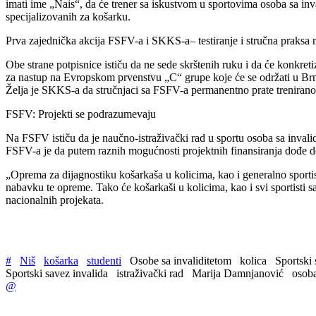
imati ime „Nais“, da će trener sa iskustvom u sportovima osoba sa i
specijalizovanih za košarku.
Prva zajednička akcija FSFV-a i SKKS-a– testiranje i stručna praks
Obe strane potpisnice ističu da ne sede skrštenih ruku i da će konkret
za nastup na Evropskom prvenstvu „C“ grupe koje će se održati u Brnu
Želja je SKKS-a da stručnjaci sa FSFV-a permanentno prate trenirano
FSFV: Projekti se podrazumevaju
Na FSFV ističu da je naučno-istraživački rad u sportu osoba sa invali
FSFV-a je da putem raznih mogućnosti projektnih finansiranja dođe do 
„Oprema za dijagnostiku košarkaša u kolicima, kao i generalno sporti
nabavku te opreme. Tako će košarkaši u kolicima, kao i svi sportisti s
nacionalnih projekata.
#
Niš
košarka
studenti
Osobe sa invaliditetom
kolica
Sportski
Sportski savez invalida
istraživački rad
Marija Damnjanović
osoba
@