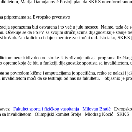
nvaliditetom, Marija Damnjanović.Postoji plan da SKKS novoformiranom
a na pripremama za Evropsko prvenstvo
izacija sporazuma biti ostvarena i to već u julu mesecu. Naime, tada će
. Očekuje se da FSFV sa svojim stručnjacima dijagnostikuje stanje tre
st košarkašau kolicima i daju smernice za stručni rad. Isto tako, SKKS
ditetom neraskidiv deo od struke. Utvrđivanje uticaja programa fizičkog
opreme koja će biti u funkciji dijagnostike sportista sa invaliditetom,
sta sa povredom kičme i amputacijama je specifična, retko se nalazi i 
a invaliditetom moći da se testiraju od nas na fakultetu. – objasnio je
 savez
Fakultet sporta i fizičkog vaspitanja
Milovan Bratić
Evropsko
 sa invaliditetom
Olimpijski komitet Srbije
Miodrag Kocić
SKKS