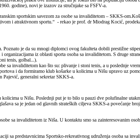
1960. godine), novi je izazov za stručnjake sa FSFV-a.
ranskim sportskim savezom za osobe sa invaliditetom – SKKS-om.Košar
jivom i atraktivnom sportu.“ - rekao je prof. dr Miodrag Kocić, prode
. Poznato je da su mnogi diplomci ovog fakulteta dobili prestižne stipen
rganizacijama iz oblasti sporta osoba sa invaliditetom. S druge strane, m
i tenis, golbal...).
sa invaliditetom kao što su: plivanje i stoni tenis, a u poslednje vreme 
rtova i da formiramo klub košarke u kolicima u Nišu upravo uz pomoć 
en Pajević, generalni sekretar SKKS-a.
kolicima u Nišu. Poslednji put je to bilo u pauzi dve polufinalne uta
glašava sa je jedan od glavnih strateških ciljeva SKKS-a povećanje bro
a osobe sa invaliditetom iz Niša. U kontaktu smo sa zainteresovanim osoba
iji sa predstavnicima Sportsko-rekreativnog udruženja osoba sa inval