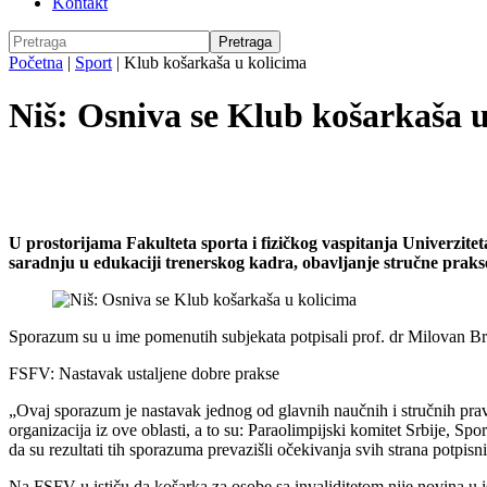
Kontakt
Početna
|
Sport
|
Klub košarkaša u kolicima
Niš: Osniva se Klub košarkaša 
U prostorijama Fakulteta sporta i fizičkog vaspitanja Univerzi
saradnju u edukaciji trenerskog kadra, obavljanje stručne prak
Sporazum su u ime pomenutih subjekata potpisali prof. dr Milovan B
FSFV: Nastavak ustaljene dobre prakse
„Ovaj sporazum je nastavak jednog od glavnih naučnih i stručnih pra
organizacija iz ove oblasti, a to su: Paraolimpijski komitet Srbije, Sp
da su rezultati tih sporazuma prevazišli očekivanja svih strana potpis
Na FSFV-u ističu da košarka za osobe sa invaliditetom nije novina u ist