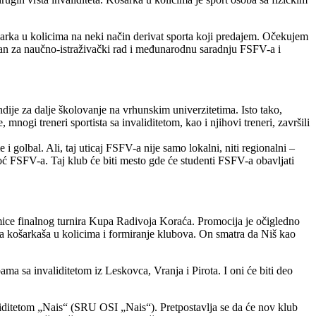
ka u kolicima na neki način derivat sporta koji predajem. Očekujem
kan za naučno-istraživački rad i međunarodnu saradnju FSFV-a i
dije za dalje školovanje na vrhunskim univerzitetima. Isto tako,
nogi treneri sportista sa invaliditetom, kao i njihovi treneri, završili
i golbal. Ali, taj uticaj FSFV-a nije samo lokalni, niti regionalni –
FSFV-a. Taj klub će biti mesto gde će studenti FSFV-a obavljati
kmice finalnog turnira Kupa Radivoja Koraća. Promocija je očigledno
ja košarkaša u kolicima i formiranje klubova. On smatra da Niš kao
ma sa invaliditetom iz Leskovca, Vranja i Pirota. I oni će biti deo
iditetom „Nais“ (SRU OSI „Nais“). Pretpostavlja se da će nov klub