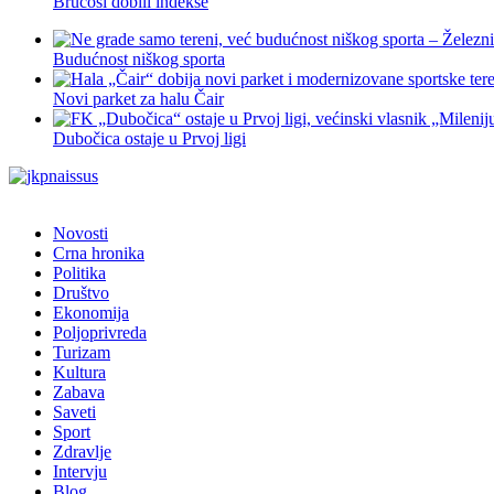
Brucoši dobili indekse
Budućnost niškog sporta
Novi parket za halu Čair
Dubočica ostaje u Prvoj ligi
Novosti
Crna hronika
Politika
Društvo
Ekonomija
Poljoprivreda
Turizam
Kultura
Zabava
Saveti
Sport
Zdravlje
Intervju
Blog