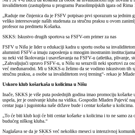
invaliditetom (zastupljena u programu Paraolimpijskih igara od Rima 
„Raduje me činjenica da je FSFV potpisao prvi sporazum sa jednim g
veliko interesovanje naših studenata za stručnu praksu u ovom zaniml
profesor na predmetu Košarka.
SKKS: Iskustvo drugih sportova sa FSFV-om primer za nas
FSFV u Nišu je lider u edukaciji kadra u sportu osoba sa invaliditetom
alumnisti FSFV-a imaju zaposlenja u mnogim inostranim institucijama i o
su neki vid školovanja i usavršavanja na FSFV-u (atletika, plivanje, ston
„Zahvaljujući upravo FSFV-u, u Nišu su serazvili neki sportovi za osobe 
već međunarodni. Mi u SKKS-u želimo da se vodimo iskustvom tih spo
stručnu praksu, a osobe sa invaliditetom svoj trening“- rekao je Mlad
Uskoro klub košarkaša u kolicima u Nišu
Inače, SKKS je više puta poslednjih godina imao promociju košarke u 
uspela, jer je osnivanje kluba na vidiku. Gospodin Mladen Pajević na
centar juga i jugoistoka naše države bude i centar košarke u kolicima.
„To će biti klub koji će biti centar košarke u kolicima i to ne samo z
budućeg niškog kluba.“
Naglašava se da je SKKS već nekoliko meseci u intenzivnoj komunikac