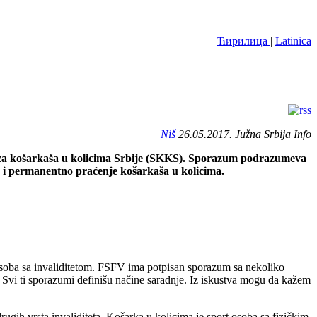
Ћирилица
|
Latinica
Niš
26.05.2017. Južna Srbija Info
aveza košarkaša u kolicima Srbije (SKKS). Sporazum podrazumeva
a i permanentno praćenje košarkaša u kolicima.
 osoba sa invaliditetom. FSFV ima potpisan sporazum sa nekoliko
ih. Svi ti sporazumi definišu načine saradnje. Iz iskustva mogu da kažem
rugih vrsta invaliditeta. Košarka u kolicima je sport osoba sa fizičkim