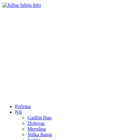
Početna
Niš
Gadžin Han
Doljevac
Merošina
Niška Banja