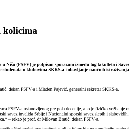
u kolicima
teta u Nišu (FSFV) je potpisan sporazum između tog fakulteta i S
se studenata u klubovima SKKS-a i obavljanje naučnih istraživanj
ratić, dekan FSFV-a i Mladen Pajević, generalni sekretar SKKS-a.
vaca FSFV-a ustanovljenog pre pola decenije, a to je fizičko vežbanje
ortski savez invalida Srbije i Nacionalni sporski savez slepih i slabovid
nica.“ – rekao je prof. dr Milovan Bratić, dekan FSFV-a.
raživačkoj praksi ove institucije, ali je fokus bio na populaciju osoba d