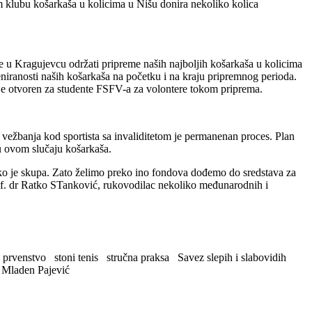
 klubu košarkaša u kolicima u Nišu donira nekoliko kolica
 se u Kragujevcu održati pripreme naših najboljih košarkaša u kolicima
niranosti naših košarkaša na početku i na kraju pripremnog perioda.
 je otvoren za studente FSFV-a za volontere tokom priprema.
 vežbanja kod sportista sa invaliditetom je permanenan proces. Plan
 u ovom slučaju košarkaša.
jako je skupa. Zato želimo preko ino fondova dođemo do sredstava za
 prof. dr Ratko STanković, rukovodilac nekoliko međunarodnih i
 prvenstvo
stoni tenis
stručna praksa
Savez slepih i slabovidih
Mladen Pajević