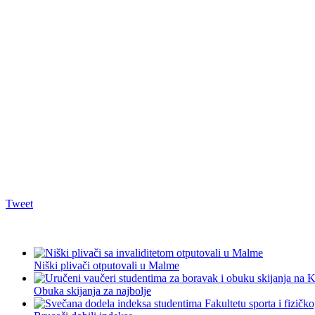
Tweet
Niški plivači otputovali u Malme
Obuka skijanja za najbolje