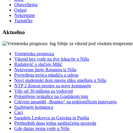
Obaveštenja
Oglasi
Nekretnine
Turističke
Aktuelno
Vremenska prognoza
Vikend bez vode na dve lokacije u Nišu
Radulović o slučaju Milić
Neizvesne linije Rajanera iz Niša
Povređena trojica mladića u udesu
Novi studentski dom menja sliku smeštaja u Nišu
NTP 2 donosi prostor za nove kompanije
Više od 30 miliona za vodovod
Polomljene prskalice na Gradskom trgu
Crkveni ansambl „Branko“ na pokloničkom putovanju
Suzbijanje komaraca
Ćaci
Saradnja Leskovca sa Gravina in Puglia
Prethodnih dana jedna saobraćajna nezgoda
Gde danas nema vode u Nišu