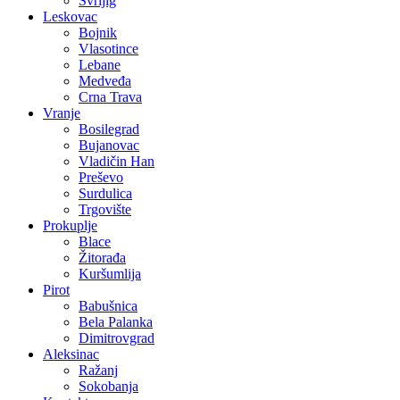
Svrljig
Leskovac
Bojnik
Vlasotince
Lebane
Medveđa
Crna Trava
Vranje
Bosilegrad
Bujanovac
Vladičin Han
Preševo
Surdulica
Trgovište
Prokuplje
Blace
Žitorađa
Kuršumlija
Pirot
Babušnica
Bela Palanka
Dimitrovgrad
Aleksinac
Ražanj
Sokobanja