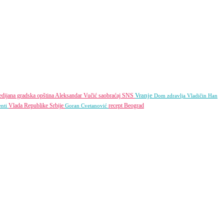
Vranje
dijana gradska opština
Aleksandar Vučić
saobraćaj
SNS
Dom zdravlja
Vladičin Han
Vlada Republike Srbije
recept
Beograd
enti
Goran Cvetanović