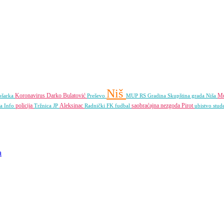
Niš
Koronavirus
Darko Bulatović
Me
ošarka
Preševo
MUP RS
Gradina
Skupština grada Niša
policija
Aleksinac
saobraćajna nezgoda
Pirot
ja Info
Tržnica JP
Radnički FK
fudbal
ubistvo
stud
a