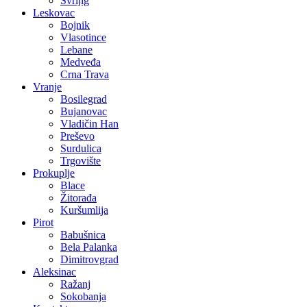
Svrljig
Leskovac
Bojnik
Vlasotince
Lebane
Medveđa
Crna Trava
Vranje
Bosilegrad
Bujanovac
Vladičin Han
Preševo
Surdulica
Trgovište
Prokuplje
Blace
Žitorađa
Kuršumlija
Pirot
Babušnica
Bela Palanka
Dimitrovgrad
Aleksinac
Ražanj
Sokobanja