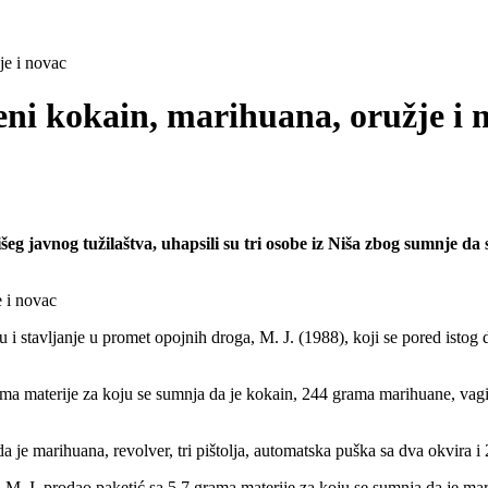
je i novac
eni kokain, marihuana, oružje i 
eg javnog tužilaštva, uhapsili su tri osobe iz Niša zbog sumnje da s
i stavljanje u promet opojnih droga, M. J. (1988), koji se pored istog d
grama materije za koju se sumnja da je kokain, 244 grama marihuane, vag
 je marihuana, revolver, tri pištolja, automatska puška sa dva okvira 
, M. I. prodao paketić sa 5,7 grama materije za koju se sumnja da je ma