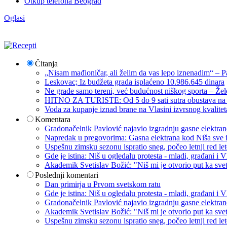
Otkup telefona Beograd
Oglasi
Čitanja
„Nisam mađioničar, ali želim da vas lepo iznenadim“ – Pa
Leskovac; Iz budžeta grada isplaćeno 10.986.645 dinara
Ne grade samo tereni, već budućnost niškog sporta – Žel
HITNO ZA TURISTE: Od 5 do 9 sati sutra obustava na p
Voda za kupanje iznad brane na Vlasini izvrsnog kvalite
Komentara
Gradonačelnik Pavlović najavio izgradnju gasne elektrane: 
Napredak u pregovorima: Gasna elektrana kod Niša sve i
Uspešnu zimsku sezonu ispratio sneg, počeo letnji red let
Gde je istina: Niš u ogledalu protesta - mladi, građani 
Akademik Svetislav Božić: "Niš mi je otvorio put ka sve
Poslednji komentari
Dan primirja u Prvom svetskom ratu
Gde je istina: Niš u ogledalu protesta - mladi, građani 
Gradonačelnik Pavlović najavio izgradnju gasne elektrane: 
Akademik Svetislav Božić: "Niš mi je otvorio put ka sve
Uspešnu zimsku sezonu ispratio sneg, počeo letnji red let