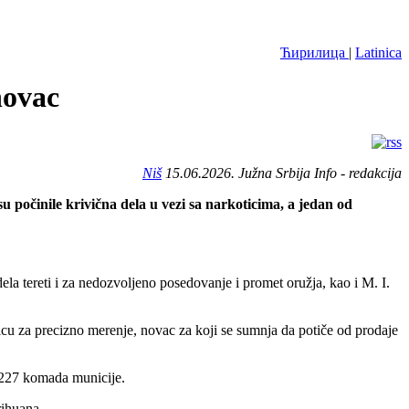
Ћирилица
|
Latinica
novac
Niš
15.06.2026. Južna Srbija Info - redakcija
u počinile krivična dela u vezi sa narkoticima, a jedan od
ela tereti i za nedozvoljeno posedovanje i promet oružja, kao i M. I.
icu za precizno merenje, novac za koji se sumnja da potiče od prodaje
i 227 komada municije.
rihuana.