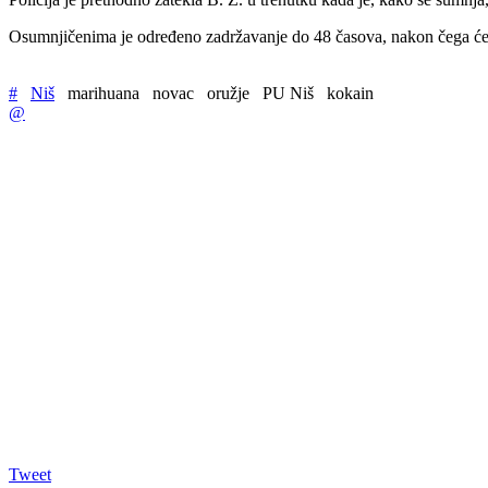
Osumnjičenima je određeno zadržavanje do 48 časova, nakon čega će u
#
Niš
marihuana
novac
oružje
PU Niš
kokain
@
Tweet