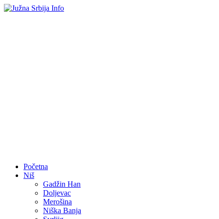
Početna
Niš
Gadžin Han
Doljevac
Merošina
Niška Banja