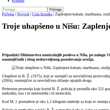
Kontakt
Početna
|
Novosti
|
Crna hronika
|
Zaplenjeni kokain, marihuana, oruž
Troje uhapšeno u Nišu: Zaplenj
Pripadnici Ministarstva unutrašnjih poslova u Nišu, po nalogu Viš
osumnjičenih i zbog nedozvoljenog posedovanja oružja.
Uhapšeni su B. Ž. (1975), koji se sumnjiči za neovlašćenu proizvodnju 
(2004), osumnjičen za neovlašćeno držanje opojnih droga.
Pretresom prostorija koje koristi B. Ž. policija je pronašla oko 522 
narkotika, kao i tri automobila i tri motocikla.
Kod M. J. pronađeno je oko 1,1 kilogram materije za koju se sumnja da
Policija je prethodno zatekla B. Ž. u trenutku kada je, kako se sumnja