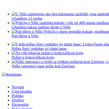
Uhapšeno 12 osoba
Uhapšeni nakon zaplene droge u Nišu
Pad dilera u Nišu
Prišao ženi i pokidao joj zlatni lanac
Požari u leskovačkom kraju
Niški vatrogasci gase požar kod Zaječara
Novosti
Crna hronika
Politika
Društvo
Ekonomija
Poljoprivreda