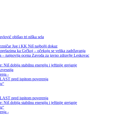
vlović obišao tri niška sela
ezničar Jug i KK Niš najbolji dokaz
relazima ka Grčkoj – očekuju se velika zadržavanja
ta – najnovija ocena Zavoda za javno zdravlje Leskovac
Niš dobija stabilnu energiju i jeftinije grejanje
zvesnija
enja -
i VLAST pred ispitom poverenja
tu“
i VLAST pred ispitom poverenja
Niš dobija stabilnu energiju i jeftinije grejanje
tu“
enja -