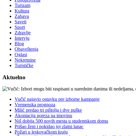
Turizam
Kultura
Zabava
Saveti
Sport
Zdravlje
Intervju
Blog
Obaveštenja
Oglasi
Nekretnine
Turističke
Aktuelno
Vučić najavio ostavku pre izborne kampanje
Vremenska prognoza
Milić predao tri pištolja i dve puške
Akontacija poreza na imovinu
Niš dobija 500 novih mesta u studentskom domu
Prišao ženi i pokidao joj zlatni lanac
Požari u leskovačkom kraju