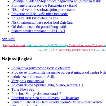
„Žudnja“ Slađana Stojanovića nagrađena na „Vrmdža festu“
Promene u saobraćaju u Panteleju za vikend
Niš pred velikim saobraćajnim promenama
Proverite da li je i vaša ulica bez vode
Pruga za 200 kilometara na čas
Niški vatrogasci gase požar kod Zaječara
Od dokumenata do porodičnog stabla
Sedam novih ambulanti u UKC Niš
Sve vesti
Leskovac
Dragana Sotirovski
Niški kulturni centar
Prokuplje
fotografije
DS
Niška Banja
k
SPC
Kuršumlija
Klinički centar Niš
Zoran Perišić
Južna Srbi
Najnoviji oglasi
Folija,cuva privatnost ogledalo efektom
Prodaje se gg zemljište na manje od deset minuta od centra Niš
radnici za berbu maline Arilje
Veze,brak,poznanstva
Polovni delovi Sprinter, Vito, Viano, Krafter, LT
Torte Novi Sad
Potrebna Vam je dodatna zarada?
Potrebni mesari za rad u Sloveniji i Hrvatskoj
Pametni Sat-Sat za Decu sa lokacijom-SIM Sat-Smart Watch