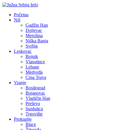
Početna
Niš
Gadžin Han
Doljevac
Merošina
Niška Banja
Svrljig
Leskovac
Bojnik
Vlasotince
Lebane
Medveđa
Crna Trava
Vranje
Bosilegrad
Bujanovac
Vladičin Han
Preševo
Surdulica
Trgovište
Prokuplje
Blace
Žitorađa