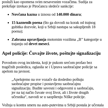
posluži kao opomena svim nesavesnim vozačima. Sudija za
prekršaje izrekao je Piroćancu sledeće sankcije:
Novčana kazna
u iznosu od
140.000 dinara
;
15 kaznenih poena
(što ga dovodi na korak od trajnog
gubitka dozvole, koji u Srbiji nastupa sa sakupljenih 18
poena);
Zabrana upravljanja
motornim vozilima „B” kategorije u
trajanju od
devet meseci
.
Apel policije: Čuvajte živote, poštujte signalizaciju
Povodom ovog incidenta, koji je pukom srećom prošao bez
tragičnih posledica, oglasila se i Uprava saobraćajne policije sa
apelom na javnost.
„Apelujemo na sve vozače da dosledno poštuju
saobraćajne propise i postavljenu saobraćajnu
signalizaciju. Budite savesni i odgovorni u saobraćaju,
jer na taj način čuvate svoj život, ali i živote drugih
učesnika“, navodi se u saopštenju Niške policije.
Vožnja u kontra smeru na auto-putevima u Srbiji postala je učestala