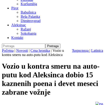
Kuršumlija
Pirot
Babušnica
Bela Palanka
Dimitrovgrad
Aleksinac
Ražanj
Sokobanja
Kontakt
Početna
|
Novosti
|
Crna hronika
|
Vozio u
Ћирилица
|
Latinica
kontra smeru na auto-putu kod Aleksinca
Vozio u kontra smeru na auto-
putu kod Aleksinca dobio 15
kaznenih poena i devet meseci
zabrane vožnje