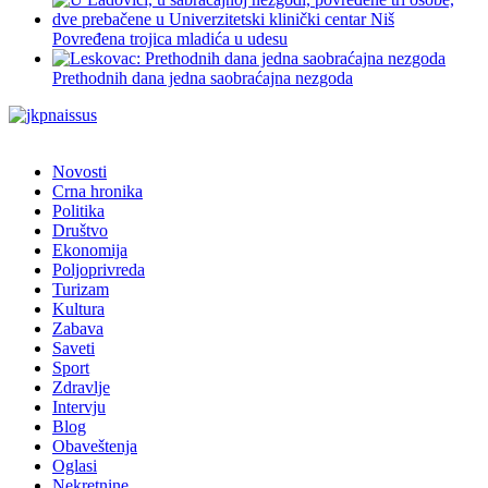
Povređena trojica mladića u udesu
Prethodnih dana jedna saobraćajna nezgoda
Novosti
Crna hronika
Politika
Društvo
Ekonomija
Poljoprivreda
Turizam
Kultura
Zabava
Saveti
Sport
Zdravlje
Intervju
Blog
Obaveštenja
Oglasi
Nekretnine