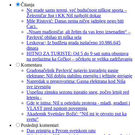
Čitanja
Ne grade samo tereni, već budućnost niškog sporta –
Železničar Jug i KK Niš najbolji dokaz
Mile Ristović: Danas nema ničeg jadnijeg nego biti
Ćaci.
„Nisam mađioničar, ali želim da vas lepo iznenadim“ –
Pavlović obišao tri niška sela
Leskovac; Iz budžeta grada isplaćeno 10.986.645
dinara
HITNO ZA TURISTE: Od 5 do 9 sati sutra obustava
na prelazima ka Grčkoj – očekuju se velika zadržavanja
Komentara
Gradonačelnik Pavlović najavio izgradnju gasne
elektrane: Niš dobija stabilnu energiju i jeftinije grejanje
Napredak u pregovorima: Gasna elektrana kod Niša
sve izvesnija
Uspešnu zimsku sezonu ispratio sneg, počeo letnji red
letenja -
Gde je istina: Niš u ogledalu protesta - mladi, građani i
VLAST pred ispitom poverenja
Akademik Svetislav Božić: "Niš mi je otvorio put ka
svetu“
Poslednji komentari
Dan primirja u Prvom svetskom ratu