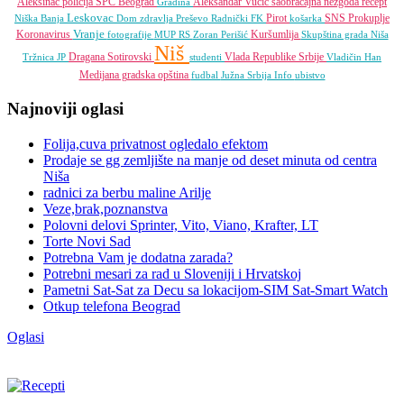
Aleksinac
policija
SPC
Beograd
Aleksandar Vučić
saobraćajna nezgoda
recept
Gradina
Leskovac
Pirot
SNS
Prokuplje
Niška Banja
Dom zdravlja
Preševo
Radnički FK
košarka
Vranje
Koronavirus
Kuršumlija
fotografije
MUP RS
Zoran Perišić
Skupština grada Niša
Niš
Dragana Sotirovski
Vlada Republike Srbije
Tržnica JP
studenti
Vladičin Han
Medijana gradska opština
fudbal
Južna Srbija Info
ubistvo
Najnoviji oglasi
Folija,cuva privatnost ogledalo efektom
Prodaje se gg zemljište na manje od deset minuta od centra
Niša
radnici za berbu maline Arilje
Veze,brak,poznanstva
Polovni delovi Sprinter, Vito, Viano, Krafter, LT
Torte Novi Sad
Potrebna Vam je dodatna zarada?
Potrebni mesari za rad u Sloveniji i Hrvatskoj
Pametni Sat-Sat za Decu sa lokacijom-SIM Sat-Smart Watch
Otkup telefona Beograd
Oglasi