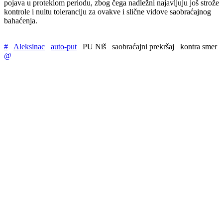
pojava u proteklom periodu, zbog čega nadležni najavljuju još strože
kontrole i nultu toleranciju za ovakve i slične vidove saobraćajnog
bahaćenja.
#
Aleksinac
auto-put
PU Niš
saobraćajni prekršaj
kontra smer
@