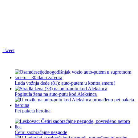
Tweet
Luda vožnja dede (81): auto-putem u kontra smeru!
Poginula žena na auto-putu kod Aleksinca
Pet paketa heroina
Četiri saobraćajne nezgode