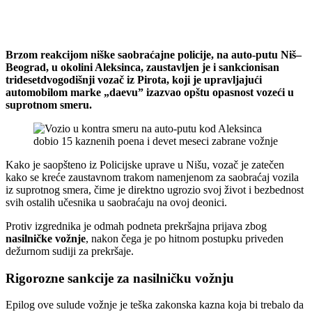
Brzom reakcijom niške saobraćajne policije, na auto-putu Niš–
Beograd, u okolini Aleksinca, zaustavljen je i sankcionisan
tridesetdvogodišnji vozač iz Pirota, koji je upravljajući
automobilom marke „daevu” izazvao opštu opasnost vozeći u
suprotnom smeru.
Kako je saopšteno iz Policijske uprave u Nišu, vozač je zatečen
kako se kreće zaustavnom trakom namenjenom za saobraćaj vozila
iz suprotnog smera, čime je direktno ugrozio svoj život i bezbednost
svih ostalih učesnika u saobraćaju na ovoj deonici.
Protiv izgrednika je odmah podneta prekršajna prijava zbog
nasilničke vožnje
, nakon čega je po hitnom postupku priveden
dežurnom sudiji za prekršaje.
Rigorozne sankcije za nasilničku vožnju
Epilog ove sulude vožnje je teška zakonska kazna koja bi trebalo da