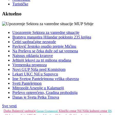
Turističke
Aktuelno
Upozorenje Sektora za vanredne situacije
Bratstvu manastira Hilandar poklonio 235 knjiga
Četiri saobraćajne nezgode
Pavlović žestoko osudio pretnje Mićinu
Na Preševu se čeka duže od sat vremena
Naissus otklanja kvarove
Jeftiniji lekovi za tri miliona građana
Vremenska prognoza
Novi GUP Niša pred Komisijom
Lekari UKC Niš u Supovcu
Ime Svetog Pantelejmona velika obaveza
Sveti Pantelejmon
Mitropolit Arsenije u Kalamariji
Preševo opterećeno, Gradina prohodnija
Danas je Sveta Petka Trnova
Sve vesti
Darko Bulatović
saobraćaj
Klinički centar Niš
Niški kulturni centar
Goran Cvetanović
DS