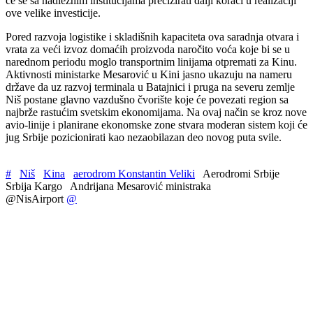
će se sa nadležnim institucijama precizirati dalji koraci u realizaciji
ove velike investicije.
Pored razvoja logistike i skladišnih kapaciteta ova saradnja otvara i
vrata za veći izvoz domaćih proizvoda naročito voća koje bi se u
narednom periodu moglo transportnim linijama otpremati za Kinu.
Aktivnosti ministarke Mesarović u Kini jasno ukazuju na nameru
države da uz razvoj terminala u Batajnici i pruga na severu zemlje
Niš postane glavno vazdušno čvorište koje će povezati region sa
najbrže rastućim svetskim ekonomijama. Na ovaj način se kroz nove
avio-linije i planirane ekonomske zone stvara moderan sistem koji će
jug Srbije pozicionirati kao nezaobilazan deo novog puta svile.
#
Niš
Kina
aerodrom Konstantin Veliki
Aerodromi Srbije
Srbija Kargo
Andrijana Mesarović ministraka
@NisAirport
@