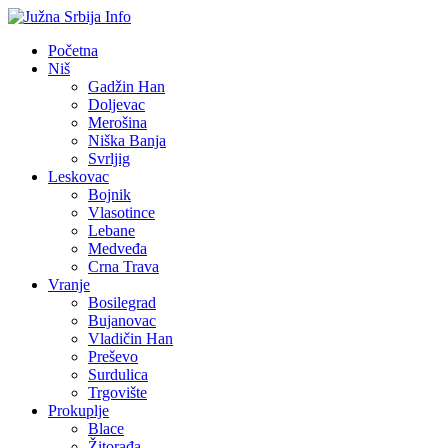
Početna
Niš
Gadžin Han
Doljevac
Merošina
Niška Banja
Svrljig
Leskovac
Bojnik
Vlasotince
Lebane
Medveđa
Crna Trava
Vranje
Bosilegrad
Bujanovac
Vladičin Han
Preševo
Surdulica
Trgovište
Prokuplje
Blace
Žitorađa