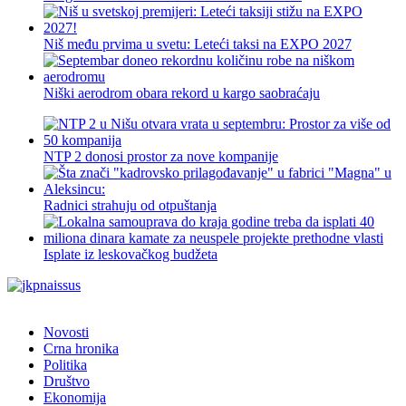
Niš među prvima u svetu: Leteći taksi na EXPO 2027
Niški aerodrom obara rekord u kargo saobraćaju
NTP 2 donosi prostor za nove kompanije
Radnici strahuju od otpuštanja
Isplate iz leskovačkog budžeta
Novosti
Crna hronika
Politika
Društvo
Ekonomija