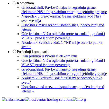
Komentara
Gradonačelnik Pavlović najavio izgradnju gasne
elektrane: Niš dobija stabilnu energiju i jeftinije grejanje
Napredak u pregovorima: Gasna elektrana kod Niša
sve izvesnija
Uspešnu zimsku sezonu ispratio sneg, počeo letnji red
letenja -
Gde je istina: Niš u ogledalu protesta - mladi, građani i
VLAST pred ispitom poverenja
Akademik Svetislav Božić: "Niš mi je otvorio put ka
svetu“
Poslednji komentari
Dan primirja u Prvom svetskom ratu
Gde je istina: Niš u ogledalu protesta - mladi, građani i
VLAST pred ispitom poverenja
Gradonačelnik Pavlović najavio izgradnju gasne
elektrane: Niš dobija stabilnu energiju i jeftinije grejanje
Akademik Svetislav Božić: "Niš mi je otvorio put ka
svetu“
Uspešnu zimsku sezonu ispratio sneg, počeo letnji red
letenja -