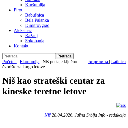
Kuršumlija
Pirot
Babušnica
Bela Palanka
Dimitrovgrad
Aleksinac
Ražanj
Sokobanja
Kontakt
Početna
|
Ekonomija
|
Niš postaje ključno
Ћирилица
|
Latinica
čvorište za kargo letove
Niš kao strateški centar za
kineske teretne letove
Niš
28.04.2026. Južna Srbija Info - redakcija