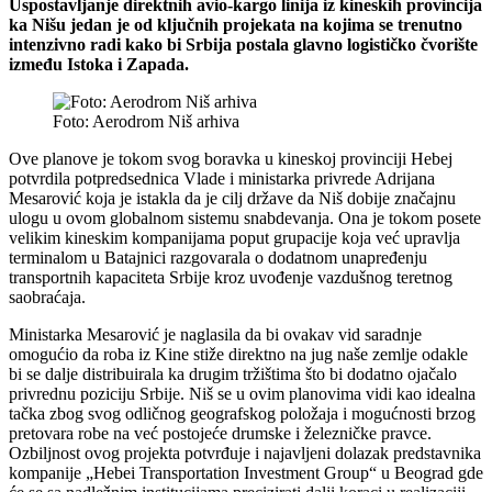
Uspostavljanje direktnih avio-kargo linija iz kineskih provincija
ka Nišu jedan je od ključnih projekata na kojima se trenutno
intenzivno radi kako bi Srbija postala glavno logističko čvorište
između Istoka i Zapada.
Foto: Aerodrom Niš arhiva
Ove planove je tokom svog boravka u kineskoj provinciji Hebej
potvrdila potpredsednica Vlade i ministarka privrede Adrijana
Mesarović koja je istakla da je cilj države da Niš dobije značajnu
ulogu u ovom globalnom sistemu snabdevanja. Ona je tokom posete
velikim kineskim kompanijama poput grupacije koja već upravlja
terminalom u Batajnici razgovarala o dodatnom unapređenju
transportnih kapaciteta Srbije kroz uvođenje vazdušnog teretnog
saobraćaja.
Ministarka Mesarović je naglasila da bi ovakav vid saradnje
omogućio da roba iz Kine stiže direktno na jug naše zemlje odakle
bi se dalje distribuirala ka drugim tržištima što bi dodatno ojačalo
privrednu poziciju Srbije. Niš se u ovim planovima vidi kao idealna
tačka zbog svog odličnog geografskog položaja i mogućnosti brzog
pretovara robe na već postojeće drumske i železničke pravce.
Ozbiljnost ovog projekta potvrđuje i najavljeni dolazak predstavnika
kompanije „Hebei Transportation Investment Group“ u Beograd gde