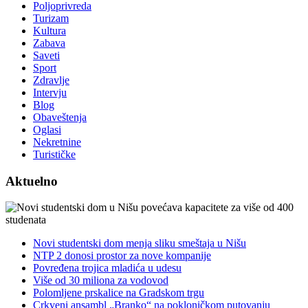
Poljoprivreda
Turizam
Kultura
Zabava
Saveti
Sport
Zdravlje
Intervju
Blog
Obaveštenja
Oglasi
Nekretnine
Turističke
Aktuelno
Novi studentski dom menja sliku smeštaja u Nišu
NTP 2 donosi prostor za nove kompanije
Povređena trojica mladića u udesu
Više od 30 miliona za vodovod
Polomljene prskalice na Gradskom trgu
Crkveni ansambl „Branko“ na pokloničkom putovanju