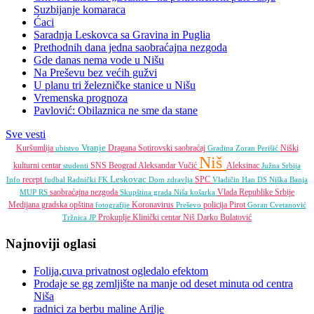
Suzbijanje komaraca
Ćaci
Saradnja Leskovca sa Gravina in Puglia
Prethodnih dana jedna saobraćajna nezgoda
Gde danas nema vode u Nišu
Na Preševu bez većih gužvi
U planu tri železničke stanice u Nišu
Vremenska prognoza
Pavlović: Obilaznica ne sme da stane
Sve vesti
Vranje
Kuršumlija
Dragana Sotirovski
saobraćaj
Niški
ubistvo
Gradina
Zoran Perišić
Niš
kulturni centar
SNS
Beograd
Aleksandar Vučić
Aleksinac
studenti
Južna Srbija
Leskovac
recept
SPC
Info
fudbal
Radnički FK
Dom zdravlja
Vladičin Han
DS
Niška Banja
saobraćajna nezgoda
Vlada Republike Srbije
MUP RS
Skupština grada Niša
košarka
Medijana gradska opština
Koronavirus
policija
Pirot
fotografije
Preševo
Goran Cvetanović
Prokuplje
Klinički centar Niš
Darko Bulatović
Tržnica JP
Najnoviji oglasi
Folija,cuva privatnost ogledalo efektom
Prodaje se gg zemljište na manje od deset minuta od centra
Niša
radnici za berbu maline Arilje