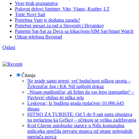
Veze,brak,poznanstva
Polovni delovi Sprinter, Vito, Viano, Krafter, LT
Torte Novi Sad
Potrebna Vam je dodatna zarada?
Potrebni mesari za rad u Sloveniji i Hrvatskoj
Pametni Sat-Sat za Decu sa lokacijom-SIM Sat-Smart Watch
Otkup telefona Beograd
Oglasi
Čitanja
Ne grade samo tereni, već budućnost niškog sporta –
Železničar Jug i KK Niš najbolji dokaz
„Nisam mađioničar, ali želim da vas lepo iznenadim“ –
Pavlović obišao tri niška sela
Leskovac; Iz budžeta grada isplaćeno 10.986.645
dinara
HITNO ZA TURISTE: Od 5 do 9 sati sutra obustava
na prelazima ka Grčkoj – očekuju se velika zadržavanja
Kod Glavne autobuske stanice u Nišu komunalna
milicajka sprečila prevaru stranca od strane nelegalnih
menjača novca