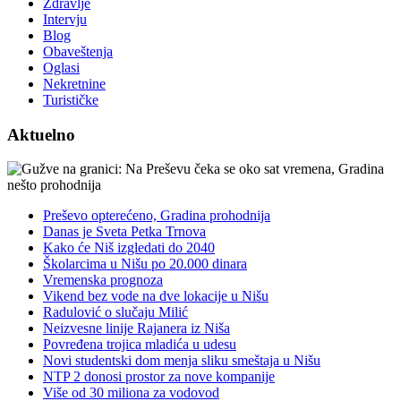
Zdravlje
Intervju
Blog
Obaveštenja
Oglasi
Nekretnine
Turističke
Aktuelno
Preševo opterećeno, Gradina prohodnija
Danas je Sveta Petka Trnova
Kako će Niš izgledati do 2040
Školarcima u Nišu po 20.000 dinara
Vremenska prognoza
Vikend bez vode na dve lokacije u Nišu
Radulović o slučaju Milić
Neizvesne linije Rajanera iz Niša
Povređena trojica mladića u udesu
Novi studentski dom menja sliku smeštaja u Nišu
NTP 2 donosi prostor za nove kompanije
Više od 30 miliona za vodovod