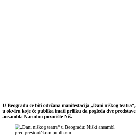
U Beogradu će biti održana manifestacija „Dani niškog teatra“,
u okviru koje će publika imati priliku da pogleda dve predstave
ansambla Narodno pozorište Niš.