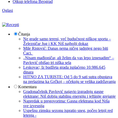
Otkup telefona Beograd
Oglasi
Čitanja
Ne grade samo tereni, već budućnost niškog sporta –
Železničar Jug i KK Niš najbolji dokaz
Mile Ristović: Danas nema ničeg jadnijeg nego biti
Ćaci.
„Nisam mađioničar, ali želim da vas lepo iznenadim“ –
Pavlović obišao tri niška sela
Leskovac; Iz budžeta grada isplaćeno 10.986.645
dinara
HITNO ZA TURISTE: Od 5 do 9 sati sutra obustava
na prelazima ka Grčkoj – očekuju se velika zadržavanja
Komentara
Gradonačelnik Pavlović najavio izgradnju gasne
elektrane: Niš dobija stabilnu energiju i jeftinije grejanje
Napredak u pregovorima: Gasna elektrana kod Niša
sve izvesnija
Uspešnu zimsku sezonu ispratio sneg, počeo letnji red
letenja -