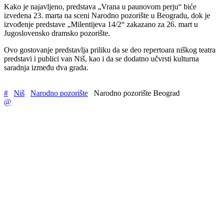
Kako je najavljeno, predstava „Vrana u paunovom perju“ biće
izvedena 23. marta na sceni Narodno pozorište u Beogradu, dok je
izvođenje predstave „Milentijeva 14/2“ zakazano za 26. mart u
Jugoslovensko dramsko pozorište.
Ovo gostovanje predstavlja priliku da se deo repertoara niškog teatra
predstavi i publici van Niš, kao i da se dodatno učvrsti kulturna
saradnja između dva grada.
#
Niš
Narodno pozorište
Narodno pozorište Beograd
@