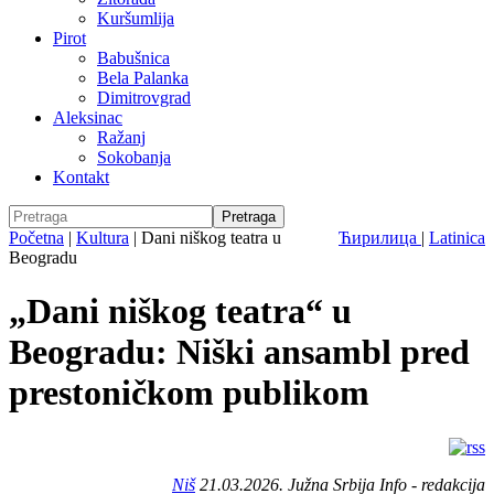
Kuršumlija
Pirot
Babušnica
Bela Palanka
Dimitrovgrad
Aleksinac
Ražanj
Sokobanja
Kontakt
Početna
|
Kultura
|
Dani niškog teatra u
Ћирилица
|
Latinica
Beogradu
„Dani niškog teatra“ u
Beogradu: Niški ansambl pred
prestoničkom publikom
Niš
21.03.2026. Južna Srbija Info - redakcija