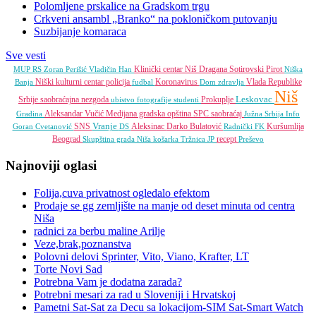
Polomljene prskalice na Gradskom trgu
Crkveni ansambl „Branko“ na pokloničkom putovanju
Suzbijanje komaraca
Sve vesti
Klinički centar Niš
Dragana Sotirovski
Pirot
MUP RS
Zoran Perišić
Vladičin Han
Niška
Niški kulturni centar
policija
Koronavirus
Vlada Republike
Banja
fudbal
Dom zdravlja
Niš
Leskovac
Srbije
saobraćajna nezgoda
Prokuplje
ubistvo
fotografije
studenti
Aleksandar Vučić
Medijana gradska opština
SPC
saobraćaj
Gradina
Južna Srbija Info
Vranje
SNS
Aleksinac
Darko Bulatović
Kuršumlija
Goran Cvetanović
DS
Radnički FK
Beograd
recept
Skupština grada Niša
košarka
Tržnica JP
Preševo
Najnoviji oglasi
Folija,cuva privatnost ogledalo efektom
Prodaje se gg zemljište na manje od deset minuta od centra
Niša
radnici za berbu maline Arilje
Veze,brak,poznanstva
Polovni delovi Sprinter, Vito, Viano, Krafter, LT
Torte Novi Sad
Potrebna Vam je dodatna zarada?
Potrebni mesari za rad u Sloveniji i Hrvatskoj
Pametni Sat-Sat za Decu sa lokacijom-SIM Sat-Smart Watch