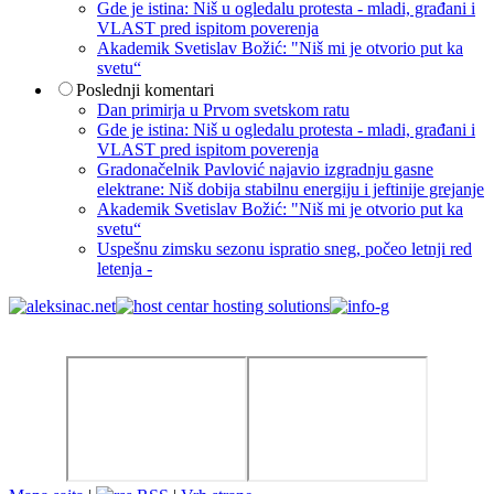
Gde je istina: Niš u ogledalu protesta - mladi, građani i
VLAST pred ispitom poverenja
Akademik Svetislav Božić: "Niš mi je otvorio put ka
svetu“
Poslednji komentari
Dan primirja u Prvom svetskom ratu
Gde je istina: Niš u ogledalu protesta - mladi, građani i
VLAST pred ispitom poverenja
Gradonačelnik Pavlović najavio izgradnju gasne
elektrane: Niš dobija stabilnu energiju i jeftinije grejanje
Akademik Svetislav Božić: "Niš mi je otvorio put ka
svetu“
Uspešnu zimsku sezonu ispratio sneg, počeo letnji red
letenja -