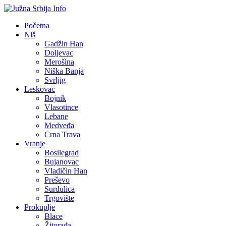
Početna
Niš
Gadžin Han
Doljevac
Merošina
Niška Banja
Svrljig
Leskovac
Bojnik
Vlasotince
Lebane
Medveđa
Crna Trava
Vranje
Bosilegrad
Bujanovac
Vladičin Han
Preševo
Surdulica
Trgovište
Prokuplje
Blace
Žitorađa