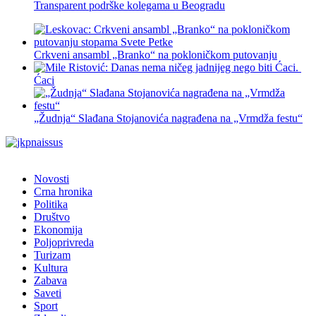
Transparent podrške kolegama u Beogradu
Crkveni ansambl „Branko“ na pokloničkom putovanju
Ćaci
„Žudnja“ Slađana Stojanovića nagrađena na „Vrmdža festu“
Novosti
Crna hronika
Politika
Društvo
Ekonomija
Poljoprivreda
Turizam
Kultura
Zabava
Saveti
Sport