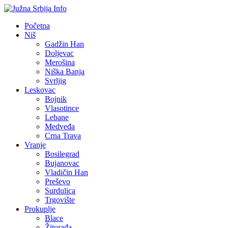
Početna
Niš
Gadžin Han
Doljevac
Merošina
Niška Banja
Svrljig
Leskovac
Bojnik
Vlasotince
Lebane
Medveđa
Crna Trava
Vranje
Bosilegrad
Bujanovac
Vladičin Han
Preševo
Surdulica
Trgovište
Prokuplje
Blace
Žitorađa