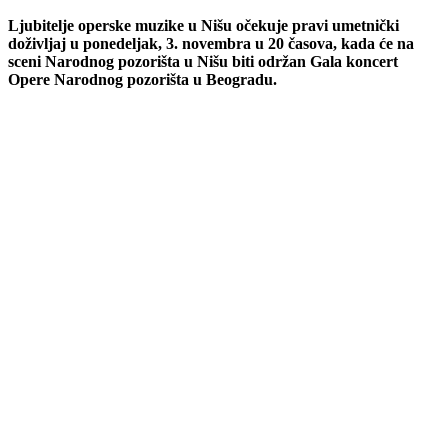
Ljubitelje operske muzike u Nišu očekuje pravi umetnički
doživljaj u ponedeljak, 3. novembra u 20 časova, kada će na
sceni Narodnog pozorišta u Nišu biti održan Gala koncert
Opere Narodnog pozorišta u Beogradu.