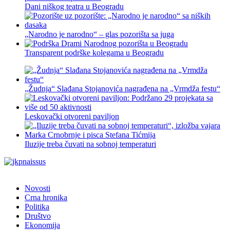
Dani niškog teatra u Beogradu
„Narodno je narodno“ – glas pozorišta sa juga
Transparent podrške kolegama u Beogradu
„Žudnja“ Slađana Stojanovića nagrađena na „Vrmdža festu“
Leskovački otvoreni paviljon
Iluzije treba čuvati na sobnoj temperaturi
Novosti
Crna hronika
Politika
Društvo
Ekonomija