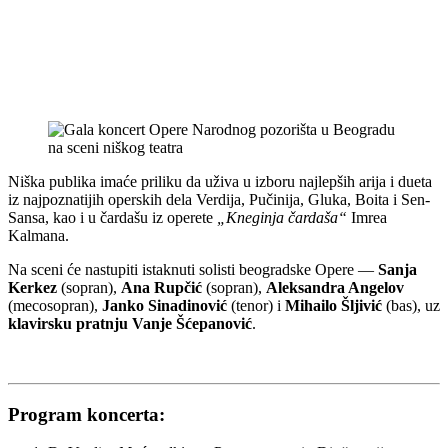
Niška publika imaće priliku da uživa u izboru najlepših arija i dueta
iz najpoznatijih operskih dela Verdija, Pučinija, Gluka, Boita i Sen-
Sansa, kao i u čardašu iz operete
„Kneginja čardaša“
Imrea
Kalmana.
Na sceni će nastupiti istaknuti solisti beogradske Opere —
Sanja
Kerkez
(sopran),
Ana Rupčić
(sopran),
Aleksandra Angelov
(mecosopran),
Janko Sinadinović
(tenor) i
Mihailo Šljivić
(bas), uz
klavirsku pratnju Vanje Šćepanović
.
Program koncerta: