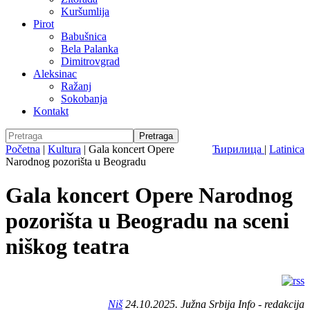
Kuršumlija
Pirot
Babušnica
Bela Palanka
Dimitrovgrad
Aleksinac
Ražanj
Sokobanja
Kontakt
Početna
|
Kultura
|
Gala koncert Opere
Ћирилица
|
Latinica
Narodnog pozorišta u Beogradu
Gala koncert Opere Narodnog
pozorišta u Beogradu na sceni
niškog teatra
Niš
24.10.2025. Južna Srbija Info - redakcija