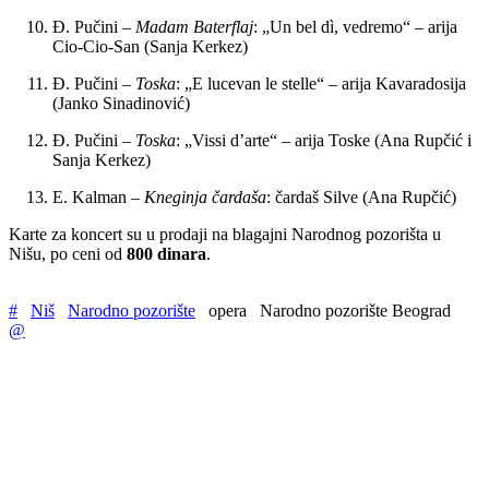
Đ. Pučini –
Madam Baterflaj
: „Un bel dì, vedremo“ – arija
Cio-Cio-San (Sanja Kerkez)
Đ. Pučini –
Toska
: „E lucevan le stelle“ – arija Kavaradosija
(Janko Sinadinović)
Đ. Pučini –
Toska
: „Vissi d’arte“ – arija Toske (Ana Rupčić i
Sanja Kerkez)
E. Kalman –
Kneginja čardaša
: čardaš Silve (Ana Rupčić)
Karte za koncert su u prodaji na blagajni Narodnog pozorišta u
Nišu, po ceni od
800 dinara
.
#
Niš
Narodno pozorište
opera
Narodno pozorište Beograd
@