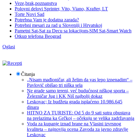
Veze,brak,poznanstva
Polovni delovi Sprinter, Vito, Viano, Krafter, LT
Torte Novi Sad
Potrebna Vam je dodatna zarada?
Potrebni mesari za rad u Sloveniji i Hrvatskoj
Pametni Sat-Sat za Decu sa lokacijom-SIM Sat-Smart Watch
Otkup telefona Beograd
Oglasi
Čitanja
„Nisam mađioničar, ali želim da vas lepo iznenadim“ –
Pavlović obišao tri niška sela
Ne grade samo tereni, već budućnost niškog sporta –
Železničar Jug i KK Niš najbolji dokaz
Leskovac; Iz budžeta grada isplaćeno 10.986.645
dinara
HITNO ZA TURISTE: Od 5 do 9 sati sutra obustava
na prelazima ka Grčkoj – očekuju se velika zadržavanja
Voda za kupanje iznad brane na Vlasini izvrsnog
kvaliteta – najnovija ocena Zavoda za javno zdravlje
Leskovac