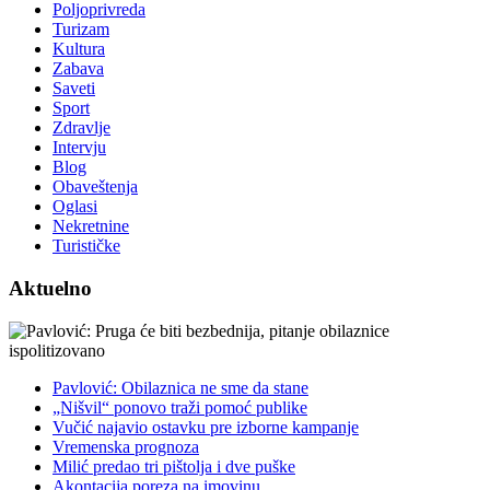
Poljoprivreda
Turizam
Kultura
Zabava
Saveti
Sport
Zdravlje
Intervju
Blog
Obaveštenja
Oglasi
Nekretnine
Turističke
Aktuelno
Pavlović: Obilaznica ne sme da stane
„Nišvil“ ponovo traži pomoć publike
Vučić najavio ostavku pre izborne kampanje
Vremenska prognoza
Milić predao tri pištolja i dve puške
Akontacija poreza na imovinu