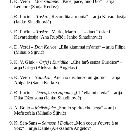
Đ. Verdi –
Moć sudbine
: „Pace, pace, mio Dio“ – arija
Leonore (Sanja Kerkez)
Đ. Pučini –
Toska
: „Recondita armonia“ – arija Kavaradosija
(Janko Sinadinović)
Đ. Pučini –
Toska
: „Mario, Mario…“ – duet Toske i
Kavaradosija (Ana Rupčić i Janko Sinadinović)
Đ. Verdi –
Don Karlos
: „Ella giammai m’amo“ – arija Filipa
(Mihailo Šljivić)
K. V. Gluk –
Orfej i Euridika
: „Che farò senza Euridice“ –
arija Orfeja (Aleksandra Angelov)
Đ. Verdi –
Nabuko
: „Anch'io dischiuso un giorno“ – arija
Abigaile (Sanja Kerkez)
Đ. Pučini –
Devojka sa zapada
: „Ch’ ella mi creda“ – arija
Dika Džonsona (Janko Sinadinović)
A. Boito –
Mefistofele
: „Son lo spirito che nega“ – arija
Mefistofela (Mihailo Šljivić)
K. Sen-Sans –
Samson i Dalila
: „Mon coeur s'ouvre à ta
voix“ – arija Dalile (Aleksandra Angelov)