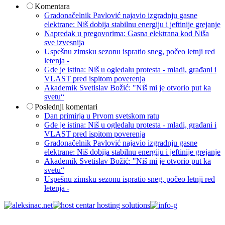
Komentara
Gradonačelnik Pavlović najavio izgradnju gasne
elektrane: Niš dobija stabilnu energiju i jeftinije grejanje
Napredak u pregovorima: Gasna elektrana kod Niša
sve izvesnija
Uspešnu zimsku sezonu ispratio sneg, počeo letnji red
letenja -
Gde je istina: Niš u ogledalu protesta - mladi, građani i
VLAST pred ispitom poverenja
Akademik Svetislav Božić: "Niš mi je otvorio put ka
svetu“
Poslednji komentari
Dan primirja u Prvom svetskom ratu
Gde je istina: Niš u ogledalu protesta - mladi, građani i
VLAST pred ispitom poverenja
Gradonačelnik Pavlović najavio izgradnju gasne
elektrane: Niš dobija stabilnu energiju i jeftinije grejanje
Akademik Svetislav Božić: "Niš mi je otvorio put ka
svetu“
Uspešnu zimsku sezonu ispratio sneg, počeo letnji red
letenja -