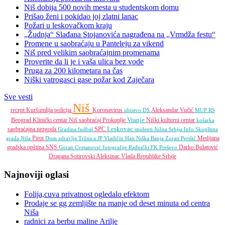
Niš dobija 500 novih mesta u studentskom domu
Prišao ženi i pokidao joj zlatni lanac
Požari u leskovačkom kraju
„Žudnja“ Slađana Stojanovića nagrađena na „Vrmdža festu“
Promene u saobraćaju u Panteleju za vikend
Niš pred velikim saobraćajnim promenama
Proverite da li je i vaša ulica bez vode
Pruga za 200 kilometara na čas
Niški vatrogasci gase požar kod Zaječara
Sve vesti
Niš
recept
Kuršumlija
policija
Koronavirus
Aleksandar Vučić
ubistvo
DS
MUP RS
Vranje
Beograd
Klinički centar Niš
saobraćaj
Prokuplje
Niški kulturni centar
košarka
Leskovac
saobraćajna nezgoda
SPC
Gradina
fudbal
studenti
Južna Srbija Info
Skupština
Pirot
Medijana
grada Niša
Dom zdravlja
Tržnica JP
Vladičin Han
Niška Banja
Zoran Perišić
gradska opština
SNS
Darko Bulatović
Goran Cvetanović
fotografije
Radnički FK
Preševo
Dragana Sotirovski
Aleksinac
Vlada Republike Srbije
Najnoviji oglasi
Folija,cuva privatnost ogledalo efektom
Prodaje se gg zemljište na manje od deset minuta od centra
Niša
radnici za berbu maline Arilje