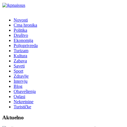
Novosti
Crna hronika
Politika
Društvo
Ekonomija
Poljoprivreda
Turizam
Kultura
Zabava
Saveti
Sport
Zdravlje
Intervju
Blog
Obaveštenja
Oglasi
Nekretnine
Turističke
Aktuelno