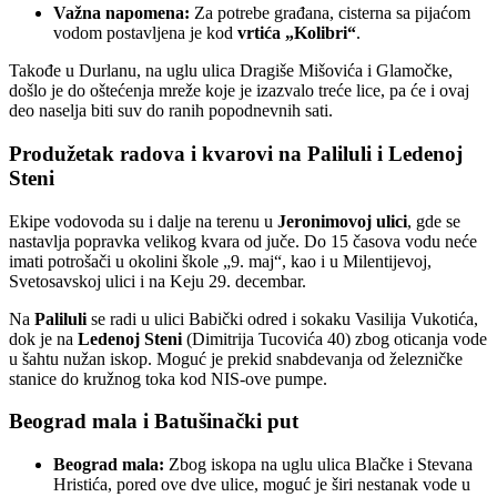
Važna napomena:
Za potrebe građana, cisterna sa pijaćom
vodom postavljena je kod
vrtića „Kolibri“
.
Takođe u Durlanu, na uglu ulica Dragiše Mišovića i Glamočke,
došlo je do oštećenja mreže koje je izazvalo treće lice, pa će i ovaj
deo naselja biti suv do ranih popodnevnih sati.
Produžetak radova i kvarovi na Paliluli i Ledenoj
Steni
Ekipe vodovoda su i dalje na terenu u
Jeronimovoj ulici
, gde se
nastavlja popravka velikog kvara od juče. Do 15 časova vodu neće
imati potrošači u okolini škole „9. maj“, kao i u Milentijevoj,
Svetosavskoj ulici i na Keju 29. decembar.
Na
Paliluli
se radi u ulici Babički odred i sokaku Vasilija Vukotića,
dok je na
Ledenoj Steni
(Dimitrija Tucovića 40) zbog oticanja vode
u šahtu nužan iskop. Moguć je prekid snabdevanja od železničke
stanice do kružnog toka kod NIS-ove pumpe.
Beograd mala i Batušinački put
Beograd mala:
Zbog iskopa na uglu ulica Blačke i Stevana
Hristića, pored ove dve ulice, moguć je širi nestanak vode u