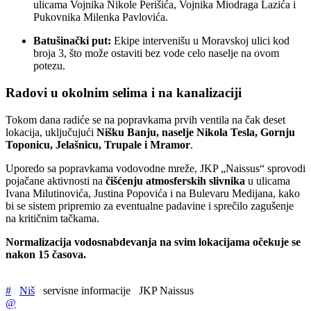
ulicama Vojnika Nikole Perišića, Vojnika Miodraga Lazića i
Pukovnika Milenka Pavlovića.
Batušinački put:
Ekipe intervenišu u Moravskoj ulici kod
broja 3, što može ostaviti bez vode celo naselje na ovom
potezu.
Radovi u okolnim selima i na kanalizaciji
Tokom dana radiće se na popravkama prvih ventila na čak deset
lokacija, uključujući
Nišku Banju, naselje Nikola Tesla, Gornju
Toponicu, Jelašnicu, Trupale i Mramor
.
Uporedo sa popravkama vodovodne mreže, JKP „Naissus“ sprovodi
pojačane aktivnosti na
čišćenju atmosferskih slivnika
u ulicama
Ivana Milutinovića, Justina Popovića i na Bulevaru Medijana, kako
bi se sistem pripremio za eventualne padavine i sprečilo zagušenje
na kritičnim tačkama.
Normalizacija vodosnabdevanja na svim lokacijama očekuje se
nakon 15 časova.
#
Niš
servisne informacije
JKP Naissus
@