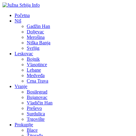
Početna
Niš
Gadžin Han
Doljevac
Merošina
Niška Banja
Svrljig
Leskovac
Bojnik
Vlasotince
Lebane
Medveđa
Crna Trava
Vranje
Bosilegrad
Bujanovac
Vladičin Han
Preševo
Surdulica
Trgovište
Prokuplje
Blace
Žitorađa