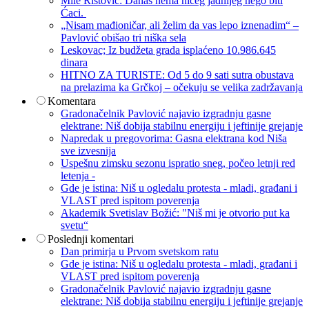
Mile Ristović: Danas nema ničeg jadnijeg nego biti
Ćaci.
„Nisam mađioničar, ali želim da vas lepo iznenadim“ –
Pavlović obišao tri niška sela
Leskovac; Iz budžeta grada isplaćeno 10.986.645
dinara
HITNO ZA TURISTE: Od 5 do 9 sati sutra obustava
na prelazima ka Grčkoj – očekuju se velika zadržavanja
Komentara
Gradonačelnik Pavlović najavio izgradnju gasne
elektrane: Niš dobija stabilnu energiju i jeftinije grejanje
Napredak u pregovorima: Gasna elektrana kod Niša
sve izvesnija
Uspešnu zimsku sezonu ispratio sneg, počeo letnji red
letenja -
Gde je istina: Niš u ogledalu protesta - mladi, građani i
VLAST pred ispitom poverenja
Akademik Svetislav Božić: "Niš mi je otvorio put ka
svetu“
Poslednji komentari
Dan primirja u Prvom svetskom ratu
Gde je istina: Niš u ogledalu protesta - mladi, građani i
VLAST pred ispitom poverenja
Gradonačelnik Pavlović najavio izgradnju gasne
elektrane: Niš dobija stabilnu energiju i jeftinije grejanje