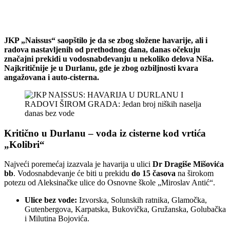
JKP „Naissus“ saopštilo je da se zbog složene havarije, ali i
radova nastavljenih od prethodnog dana, danas očekuju
značajni prekidi u vodosnabdevanju u nekoliko delova Niša.
Najkritičnije je u Durlanu, gde je zbog ozbiljnosti kvara
angažovana i auto-cisterna.
Kritično u Durlanu – voda iz cisterne kod vrtića
„Kolibri“
Najveći poremećaj izazvala je havarija u ulici
Dr Dragiše Mišovića
bb
. Vodosnabdevanje će biti u prekidu
do 15 časova
na širokom
potezu od Aleksinačke ulice do Osnovne škole „Miroslav Antić“.
Ulice bez vode:
Izvorska, Solunskih ratnika, Glamočka,
Gutenbergova, Karpatska, Bukovička, Gružanska, Golubačka
i Milutina Bojovića.