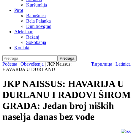
Kuršumlija
Pirot
Babušnica
Bela Palanka
Dimitrovgrad
Aleksinac
Ražanj
Sokobanja
Kontakt
Početna
|
Obaveštenja
|
JKP Naissus:
Ћирилица
|
Latinica
HAVARIJA U DURLANU
JKP NAISSUS: HAVARIJA U
DURLANU I RADOVI ŠIROM
GRADA: Jedan broj niških
naselja danas bez vode