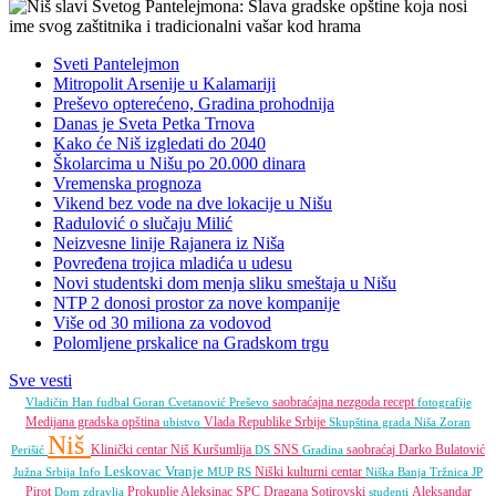
Sveti Pantelejmon
Mitropolit Arsenije u Kalamariji
Preševo opterećeno, Gradina prohodnija
Danas je Sveta Petka Trnova
Kako će Niš izgledati do 2040
Školarcima u Nišu po 20.000 dinara
Vremenska prognoza
Vikend bez vode na dve lokacije u Nišu
Radulović o slučaju Milić
Neizvesne linije Rajanera iz Niša
Povređena trojica mladića u udesu
Novi studentski dom menja sliku smeštaja u Nišu
NTP 2 donosi prostor za nove kompanije
Više od 30 miliona za vodovod
Polomljene prskalice na Gradskom trgu
Sve vesti
saobraćajna nezgoda
recept
Vladičin Han
fudbal
Goran Cvetanović
Preševo
fotografije
Medijana gradska opština
Vlada Republike Srbije
ubistvo
Skupština grada Niša
Zoran
Niš
Klinički centar Niš
Kuršumlija
SNS
saobraćaj
Darko Bulatović
Perišić
DS
Gradina
Leskovac
Vranje
Niški kulturni centar
Južna Srbija Info
MUP RS
Niška Banja
Tržnica JP
Pirot
Prokuplje
Aleksinac
SPC
Dragana Sotirovski
Aleksandar
Dom zdravlja
studenti