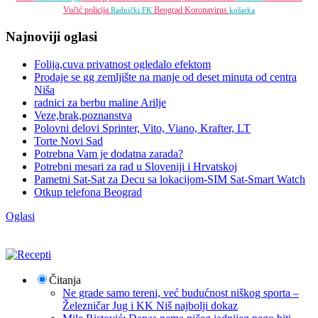
Vučić
policija
Beograd
Koronavirus
Radnički FK
košarka
Najnoviji oglasi
Folija,cuva privatnost ogledalo efektom
Prodaje se gg zemljište na manje od deset minuta od centra
Niša
radnici za berbu maline Arilje
Veze,brak,poznanstva
Polovni delovi Sprinter, Vito, Viano, Krafter, LT
Torte Novi Sad
Potrebna Vam je dodatna zarada?
Potrebni mesari za rad u Sloveniji i Hrvatskoj
Pametni Sat-Sat za Decu sa lokacijom-SIM Sat-Smart Watch
Otkup telefona Beograd
Oglasi
Čitanja
Ne grade samo tereni, već budućnost niškog sporta –
Železničar Jug i KK Niš najbolji dokaz