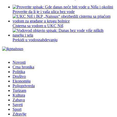
Proverite da li je i vaša ulica bez vode
Cisterna sa vodom u UKC Niš
Prekidi u vodosnabdevanju
Novosti
Crna hronika
Politika
Društvo
Ekonomija
Poljoprivreda
Turizam
Kultura
Zabava
Saveti
Sport
Zdravlje