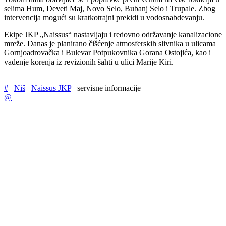
selima Hum, Deveti Maj, Novo Selo, Bubanj Selo i Trupale. Zbog
intervencija mogući su kratkotrajni prekidi u vodosnabdevanju.
Ekipe JKP „Naissus“ nastavljaju i redovno održavanje kanalizacione
mreže. Danas je planirano čišćenje atmosferskih slivnika u ulicama
Gornjoadrovačka i Bulevar Potpukovnika Gorana Ostojića, kao i
vađenje korenja iz revizionih šahti u ulici Marije Kiri.
#
Niš
Naissus JKP
servisne informacije
@