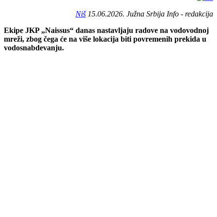
Niš
15.06.2026. Južna Srbija Info - redakcija
Ekipe JKP „Naissus“ danas nastavljaju radove na vodovodnoj
mreži, zbog čega će na više lokacija biti povremenih prekida u
vodosnabdevanju.