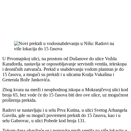
U Prvomajskoj ulici, na prostoru od Dušanove do ulice Vožda
Karađorđa, nastavlja se osposobljavanje servisnih ventila, teleskopa
i deoničnih zatvarača. Prekid u snabdevanju vodom planiran je do
15 časova, a mogući su prekidi i u ulicama Kralja Vukašina i
Generala Bože Jankovića.
Zbog kvara na mreži i neophodnog iskopa u Mokranjčevoj ulici kod
broja 65, bez vode će do 15 časova biti deo ove ulice, uz mogućnost
proširenja prekida.
Radovi se nastavljaju i u selu Prva Kutina, u ulici Svetog Arhangela
Gavrila, gde su mogući povremeni prekidi do 15 časova, kao i u
selu Gabrovac, u ulici Pobede kod broja 131.
Tokom dana obavljaće se i popravke prvih ventila na više lokacija u