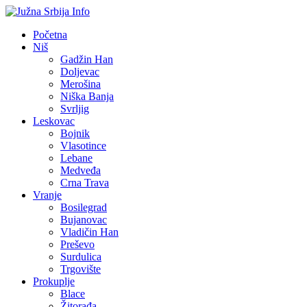
Početna
Niš
Gadžin Han
Doljevac
Merošina
Niška Banja
Svrljig
Leskovac
Bojnik
Vlasotince
Lebane
Medveđa
Crna Trava
Vranje
Bosilegrad
Bujanovac
Vladičin Han
Preševo
Surdulica
Trgovište
Prokuplje
Blace
Žitorađa