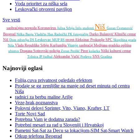
Voda prioritet za niška sela
Leskovački otvoreni paviljon
Sve vesti
Niš
saobraćajna nezgoda
Koronavirus
Južna Srbija Info
studenti
Goran Cvetanović
Beograd
Darko Bulatović
Klinički centar
Niška Banja
Vladičin Han
Radnički FK
fotografije
Leskovac
Niš
recept
Aleksinac
Prokuplje
SPC
Dom zdravlja
DS
MUP RS
Skupština grada
Vranje
Vlada Republike Srbije
Kuršumlija
saobraćaj
Medijana gradska opština
Niša
Dragana Sotirovski
policija
Pirot
Niški kulturni centar
ubistvo
Zoran Perišić
košarka
Aleksandar Vučić
SNS
Tržnica JP
fudbal
Preševo
Gradina
Najnoviji oglasi
Folija,cuva privatnost ogledalo efektom
Prodaje se gg zemljište na manje od deset minuta od centra
Niša
radnici za berbu maline Arilje
Veze,brak,poznanstva
Polovni delovi Sprinter, Vito, Viano, Krafter, LT
Torte Novi Sad
Potrebna Vam je dodatna zarada?
Potrebni mesari za rad u Sloveniji i Hrvatskoj
Pametni Sat-Sat za Decu sa lokacijom-SIM Sat-Smart Watch
Otkup telefona Beograd