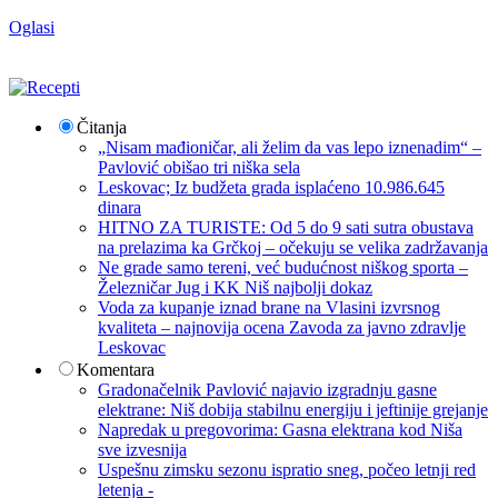
Oglasi
Čitanja
„Nisam mađioničar, ali želim da vas lepo iznenadim“ –
Pavlović obišao tri niška sela
Leskovac; Iz budžeta grada isplaćeno 10.986.645
dinara
HITNO ZA TURISTE: Od 5 do 9 sati sutra obustava
na prelazima ka Grčkoj – očekuju se velika zadržavanja
Ne grade samo tereni, već budućnost niškog sporta –
Železničar Jug i KK Niš najbolji dokaz
Voda za kupanje iznad brane na Vlasini izvrsnog
kvaliteta – najnovija ocena Zavoda za javno zdravlje
Leskovac
Komentara
Gradonačelnik Pavlović najavio izgradnju gasne
elektrane: Niš dobija stabilnu energiju i jeftinije grejanje
Napredak u pregovorima: Gasna elektrana kod Niša
sve izvesnija
Uspešnu zimsku sezonu ispratio sneg, počeo letnji red
letenja -