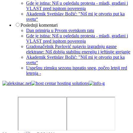
Gde je istina: Niš u ogledalu protesta - mladi, građani i
VLAST pred ispitom poverenja
Akademik Svetislav Božić: "Niš mi je otvorio put ka
svetu“
Poslednji komentari
Dan primirja u Prvom svetskom ratu
Gde je istina: Niš u ogledalu protesta - mladi, građani i
VLAST pred ispitom poverenja
Gradonačelnik Pavlović najavio izgradnju gasne
elektrane: Niš dobija stabilnu energiju i jeftinije grejanje
Akademik Svetislav Božić: "Niš mi je otvorio put ka
svetu“
Uspešnu zimsku sezonu ispratio sneg, počeo letnji red
letenja -