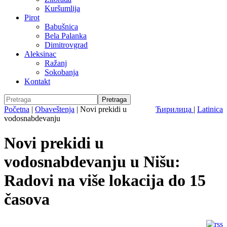
Kuršumlija
Pirot
Babušnica
Bela Palanka
Dimitrovgrad
Aleksinac
Ražanj
Sokobanja
Kontakt
Početna
|
Obaveštenja
|
Novi prekidi u
Ћирилица
|
Latinica
vodosnabdevanju
Novi prekidi u
vodosnabdevanju u Nišu:
Radovi na više lokacija do 15
časova