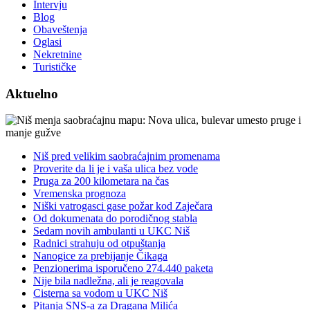
Intervju
Blog
Obaveštenja
Oglasi
Nekretnine
Turističke
Aktuelno
Niš pred velikim saobraćajnim promenama
Proverite da li je i vaša ulica bez vode
Pruga za 200 kilometara na čas
Vremenska prognoza
Niški vatrogasci gase požar kod Zaječara
Od dokumenata do porodičnog stabla
Sedam novih ambulanti u UKC Niš
Radnici strahuju od otpuštanja
Nanogice za prebijanje Čikaga
Penzionerima isporučeno 274.440 paketa
Nije bila nadležna, ali je reagovala
Cisterna sa vodom u UKC Niš
Pitanja SNS-a za Dragana Milića