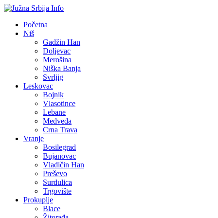
Početna
Niš
Gadžin Han
Doljevac
Merošina
Niška Banja
Svrljig
Leskovac
Bojnik
Vlasotince
Lebane
Medveđa
Crna Trava
Vranje
Bosilegrad
Bujanovac
Vladičin Han
Preševo
Surdulica
Trgovište
Prokuplje
Blace
Žitorađa