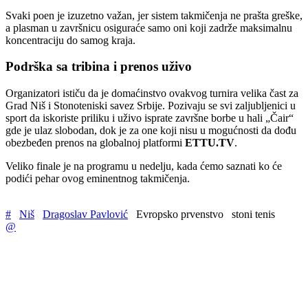
Svaki poen je izuzetno važan, jer sistem takmičenja ne prašta greške,
a plasman u završnicu osiguraće samo oni koji zadrže maksimalnu
koncentraciju do samog kraja.
Podrška sa tribina i prenos uživo
Organizatori ističu da je domaćinstvo ovakvog turnira velika čast za
Grad Niš i Stonoteniski savez Srbije. Pozivaju se svi zaljubljenici u
sport da iskoriste priliku i uživo isprate završne borbe u hali „Čair“
gde je ulaz slobodan, dok je za one koji nisu u mogućnosti da dođu
obezbeđen prenos na globalnoj platformi
ETTU.TV
.
Veliko finale je na programu u nedelju, kada ćemo saznati ko će
podići pehar ovog eminentnog takmičenja.
#
Niš
Dragoslav Pavlović
Evropsko prvenstvo
stoni tenis
@