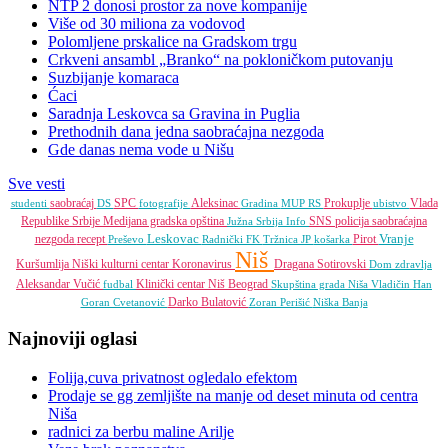
NTP 2 donosi prostor za nove kompanije
Više od 30 miliona za vodovod
Polomljene prskalice na Gradskom trgu
Crkveni ansambl „Branko“ na pokloničkom putovanju
Suzbijanje komaraca
Ćaci
Saradnja Leskovca sa Gravina in Puglia
Prethodnih dana jedna saobraćajna nezgoda
Gde danas nema vode u Nišu
Sve vesti
saobraćaj
SPC
Aleksinac
Prokuplje
Vlada
studenti
DS
fotografije
Gradina
MUP RS
ubistvo
Republike Srbije
Medijana gradska opština
SNS
policija
saobraćajna
Južna Srbija Info
Leskovac
Vranje
nezgoda
recept
Pirot
Preševo
Radnički FK
Tržnica JP
košarka
Niš
Kuršumlija
Niški kulturni centar
Koronavirus
Dragana Sotirovski
Dom zdravlja
Aleksandar Vučić
Klinički centar Niš
Beograd
fudbal
Skupština grada Niša
Vladičin Han
Darko Bulatović
Goran Cvetanović
Zoran Perišić
Niška Banja
Najnoviji oglasi
Folija,cuva privatnost ogledalo efektom
Prodaje se gg zemljište na manje od deset minuta od centra
Niša
radnici za berbu maline Arilje