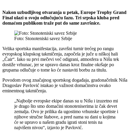
Nakon uzbudljivog otvaranja u petak, Europe Trophy Grand
Final ulazi u svoju odlučujuću fazu. Tri srpska kluba pred
domaćom publikom traže put do same završnice.
Foto: Stonoteniski savez Srbije
Velika sportska manifestacija, završni turnir trećeg po rangu
evropskog klupskog takmičenja, započela je juče u niškoj hali
„Čair“. Iako su prvi mečevi već odigrani, atmosfera u Nišu tek
dostiže vrhunac, jer se upravo danas kroz finalne okršaje po
grupama odlučuje o tome ko će nastaviti borbu za titulu.
Povodom ovog značajnog sportskog događaja, gradonačelnik Niša
Dragoslav Pavlović istakao je važnost domaćinstva ovako
eminentnog takmičenja.
„Najbolje evropske ekipe danas su u Nišu i izuzetno mi
je drago što smo domaćini stonoteniserima iz čak devet
zemalja. Ovo je prilika da ugostimo vrhunske sportiste i
njihove stručne štabove, a pred nama su dani u kojima
će se upravo u našem gradu igrati stoni tenis na
najvišem nivou“, izjavio je Pavlović.