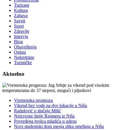
Turizam
Kultura
Zabava
Saveti
Sport
Zdravlje
Intervju
Blog
Obaveštenja
Oglasi
Nekretnine
Turističke
Aktuelno
Vremenska prognoza
Vikend bez vode na dve lokacije u Nišu
Radulović o slučaju Milić
Neizvesne linije Rajanera iz Niša
Povređena trojica mladića u udesu
Novi studentski dom menja sliku smeštaja u Nišu