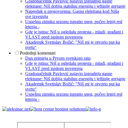
Gradonačelnik Pavlović najavio izgradnju gasne
elektrane: Niš dobija stabilnu energiju i jeftinije grejanje
Napredak u pregovorima: Gasna elektrana kod Niša
sve izvesnija
Uspešnu zimsku sezonu ispratio sneg, počeo letnji red
letenja -
Gde je istina: Niš u ogledalu protesta - mladi, građani i
VLAST pred ispitom poverenja
Akademik Svetislav Božić: "Niš mi je otvorio put ka
svetu“
Poslednji komentari
Dan primirja u Prvom svetskom ratu
Gde je istina: Niš u ogledalu protesta - mladi, građani i
VLAST pred ispitom poverenja
Gradonačelnik Pavlović najavio izgradnju gasne
elektrane: Niš dobija stabilnu energiju i jeftinije grejanje
Akademik Svetislav Božić: "Niš mi je otvorio put ka
svetu“
Uspešnu zimsku sezonu ispratio sneg, počeo letnji red
letenja -