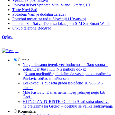
Veze,brak,poznanstva
Polovni delovi Sprinter, Vito, Viano, Krafter, LT
Torte Novi Sad
Potrebna Vam je dodatna zarada?
Potrebni mesari za rad u Sloveniji i Hrvatskoj
Pametni Sat-Sat za Decu sa lokacijom-SIM Sat-Smart Watch
Otkup telefona Beograd
Oglasi
Čitanja
Ne grade samo tereni, već budućnost niškog sporta –
Železničar Jug i KK Niš najbolji dokaz
„Nisam mađioničar, ali želim da vas lepo iznenadim“ –
Pavlović obišao tri niška sela
Leskovac; Iz budžeta grada isplaćeno 10.986.645
dinara
Mile Ristović: Danas nema ničeg jadnijeg nego biti
Ćaci.
HITNO ZA TURISTE: Od 5 do 9 sati sutra obustava
na prelazima ka Grčkoj – očekuju se velika zadržavanja
Komentara