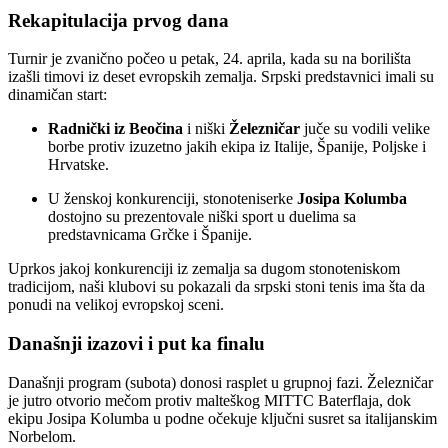
Rekapitulacija prvog dana
Turnir je zvanično počeo u petak, 24. aprila, kada su na borilišta
izašli timovi iz deset evropskih zemalja. Srpski predstavnici imali su
dinamičan start:
Radnički iz Beočina
i niški
Železničar
juče su vodili velike
borbe protiv izuzetno jakih ekipa iz Italije, Španije, Poljske i
Hrvatske.
U ženskoj konkurenciji, stonoteniserke
Josipa Kolumba
dostojno su prezentovale niški sport u duelima sa
predstavnicama Grčke i Španije.
Uprkos jakoj konkurenciji iz zemalja sa dugom stonoteniskom
tradicijom, naši klubovi su pokazali da srpski stoni tenis ima šta da
ponudi na velikoj evropskoj sceni.
Današnji izazovi i put ka finalu
Današnji program (subota) donosi rasplet u grupnoj fazi. Železničar
je jutro otvorio mečom protiv malteškog MITTC Baterflaja, dok
ekipu Josipa Kolumba u podne očekuje ključni susret sa italijanskim
Norbelom.