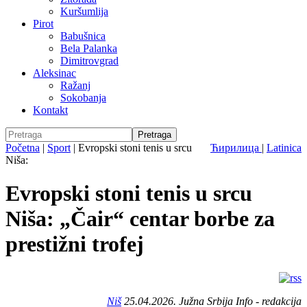
Kuršumlija
Pirot
Babušnica
Bela Palanka
Dimitrovgrad
Aleksinac
Ražanj
Sokobanja
Kontakt
Početna
|
Sport
|
Evropski stoni tenis u srcu
Ћирилица
|
Latinica
Niša:
Evropski stoni tenis u srcu
Niša: „Čair“ centar borbe za
prestižni trofej
Niš
25.04.2026. Južna Srbija Info - redakcija