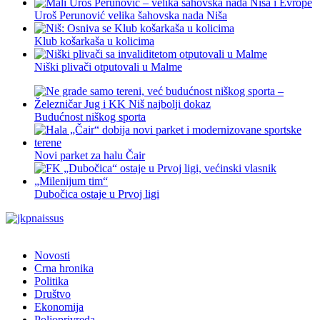
Uroš Perunović velika šahovska nada Niša
Klub košarkaša u kolicima
Niški plivači otputovali u Malme
Budućnost niškog sporta
Novi parket za halu Čair
Dubočica ostaje u Prvoj ligi
Novosti
Crna hronika
Politika
Društvo
Ekonomija
Poljoprivreda