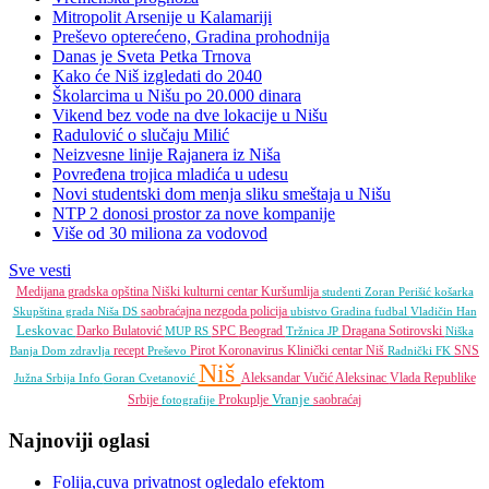
Mitropolit Arsenije u Kalamariji
Preševo opterećeno, Gradina prohodnija
Danas je Sveta Petka Trnova
Kako će Niš izgledati do 2040
Školarcima u Nišu po 20.000 dinara
Vikend bez vode na dve lokacije u Nišu
Radulović o slučaju Milić
Neizvesne linije Rajanera iz Niša
Povređena trojica mladića u udesu
Novi studentski dom menja sliku smeštaja u Nišu
NTP 2 donosi prostor za nove kompanije
Više od 30 miliona za vodovod
Sve vesti
Medijana gradska opština
Niški kulturni centar
Kuršumlija
studenti
Zoran Perišić
košarka
saobraćajna nezgoda
policija
Skupština grada Niša
DS
ubistvo
Gradina
fudbal
Vladičin Han
Leskovac
Darko Bulatović
SPC
Beograd
Dragana Sotirovski
MUP RS
Tržnica JP
Niška
recept
Pirot
Koronavirus
Klinički centar Niš
SNS
Banja
Dom zdravlja
Preševo
Radnički FK
Niš
Aleksandar Vučić
Aleksinac
Vlada Republike
Južna Srbija Info
Goran Cvetanović
Vranje
Srbije
Prokuplje
saobraćaj
fotografije
Najnoviji oglasi
Folija,cuva privatnost ogledalo efektom