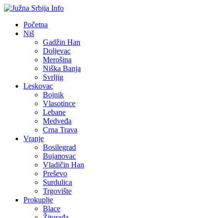
Početna
Niš
Gadžin Han
Doljevac
Merošina
Niška Banja
Svrljig
Leskovac
Bojnik
Vlasotince
Lebane
Medveđa
Crna Trava
Vranje
Bosilegrad
Bujanovac
Vladičin Han
Preševo
Surdulica
Trgovište
Prokuplje
Blace
Žitorađa