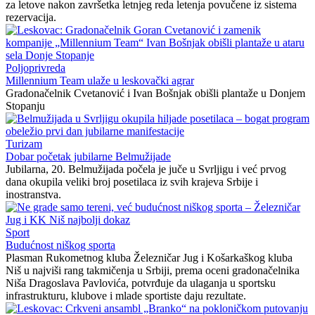
za letove nakon završetka letnjeg reda letenja povučene iz sistema
rezervacija.
Poljoprivreda
Millennium Team ulaže u leskovački agrar
Gradonačelnik Cvetanović i Ivan Bošnjak obišli plantaže u Donjem
Stopanju
Turizam
Dobar početak jubilarne Belmužijade
Jubilarna, 20. Belmužijada počela je juče u Svrljigu i već prvog
dana okupila veliki broj posetilaca iz svih krajeva Srbije i
inostranstva.
Sport
Budućnost niškog sporta
Plasman Rukometnog kluba Železničar Jug i Košarkaškog kluba
Niš u najviši rang takmičenja u Srbiji, prema oceni gradonačelnika
Niša Dragoslava Pavlovića, potvrđuje da ulaganja u sportsku
infrastrukturu, klubove i mlade sportiste daju rezultate.