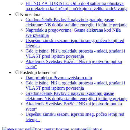
HITNO ZA TURISTE: Od 5 do 9 sati sutra obustava
na prelazima ka Grčkoj – očekuju se velika zadržavanja
Komentara
Gradonačelnik Pavlović najavio izgradnju gasne
elektrane: Niš dobija stabilnu energiju i jeftinije grejanje
Napredak u pregovorima: Gasna elektrana kod Niša
sve izvesnija
Uspešnu zimsku sezonu ispratio sneg, počeo letnji red
letenja -
Gde je istina: Niš u ogledalu protesta - mladi, građani i
VLAST pred ispitom poverenja
Akademik Svetislav Božić: "Niš mi je otvorio put ka
svetu“
Poslednji komentari
Dan primirja u Prvom svetskom ratu
Gde je istina: Niš u ogledalu protesta - mladi, građani i
VLAST pred ispitom poverenja
Gradonačelnik Pavlović najavio izgradnju gasne
elektrane: Niš dobija stabilnu energiju i jeftinije grejanje
Akademik Svetislav Božić: "Niš mi je otvorio put ka
svetu“
Uspešnu zimsku sezonu ispratio sneg, počeo letnji red
letenja -