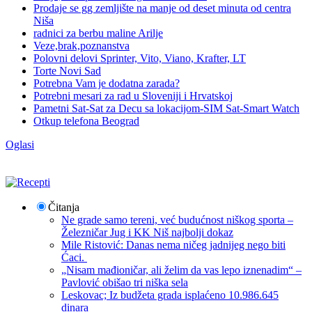
Prodaje se gg zemljište na manje od deset minuta od centra
Niša
radnici za berbu maline Arilje
Veze,brak,poznanstva
Polovni delovi Sprinter, Vito, Viano, Krafter, LT
Torte Novi Sad
Potrebna Vam je dodatna zarada?
Potrebni mesari za rad u Sloveniji i Hrvatskoj
Pametni Sat-Sat za Decu sa lokacijom-SIM Sat-Smart Watch
Otkup telefona Beograd
Oglasi
Čitanja
Ne grade samo tereni, već budućnost niškog sporta –
Železničar Jug i KK Niš najbolji dokaz
Mile Ristović: Danas nema ničeg jadnijeg nego biti
Ćaci.
„Nisam mađioničar, ali želim da vas lepo iznenadim“ –
Pavlović obišao tri niška sela
Leskovac; Iz budžeta grada isplaćeno 10.986.645
dinara