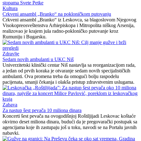
Kultura
Crkveni ansambl „Branko“ na pokloničkom putovanju
Crkveni ansambl „Branko“ iz Leskovca, sa blagoslovom Njegovog
Visokopreosveštenstva Arhiepiskopa i Mitropolita niškog Arsenija,
realizovao je krajem jula radno-pokloničko putovanje kroz
Rumuniju i Bugarsku.
Zdravlje
Sedam novih ambulanti u UKC Niš
Univerzitetski klinički centar Niš nastavlja sa reorganizacijom rada,
a jedan od prvih koraka je otvaranje sedam novih specijalističkih
ambulanti. Ova promena treba da omogući bolju raspodelu
pacijenata, smanji čekanja i olakša pristup zdravstvenim uslugama.
Zabava
Za nastup šest pevača 10 miliona dinara
Koncerti šest pevača na ovogodišnjoj Roštiljijadi Leskovac koštaće
okvirno deset miliona dinara, budući da je pregovarački postupak sa
agencijama koje ih zastupaju još u toku, navodi se na Portalu javnih
nabavki.