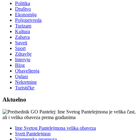
Politika
Društvo
Ekonomija
Poljoprivreda
Turizam
Kultura
Zabava
Saveti
Sport
Zdravlje
Intervju
Blog
Obaveštenja
Oglasi
Nekretnine
Turističke
Aktuelno
Ime Svetog Pantelejmona velika obaveza
Sveti Pantelejmon
Vremenska prognoza