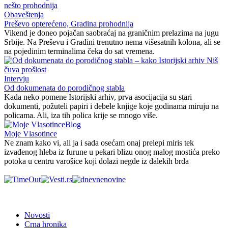
Obaveštenja
Preševo opterećeno, Gradina prohodnija
Vikend je doneo pojačan saobraćaj na graničnim prelazima na jugu
Srbije. Na Preševu i Gradini trenutno nema višesatnih kolona, ali se
na pojedinim terminalima čeka do sat vremena.
Intervju
Od dokumenata do porodičnog stabla
Kada neko pomene Istorijski arhiv, prva asocijacija su stari
dokumenti, požuteli papiri i debele knjige koje godinama miruju na
policama. Ali, iza tih polica krije se mnogo više.
Blog
Moje Vlasotince
Ne znam kako vi, ali ja i sada osećam onaj prelepi miris tek
izvađenog hleba iz furune u pekari blizu onog malog mostića preko
potoka u centru varošice koji dolazi negde iz dalekih brda
Novosti
Crna hronika