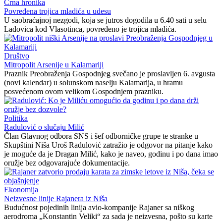
Crna hronika
Povređena trojica mladića u udesu
U saobraćajnoj nezgodi, koja se jutros dogodila u 6.40 sati u selu
Ladovica kod Vlasotinca, povređeno je trojica mladića.
Društvo
Mitropolit Arsenije u Kalamariji
Praznik Preobraženja Gospodnjeg svečano je proslavljen 6. avgusta
(novi kalendar) u solunskom naselju Kalamarija, u hramu
posvećenom ovom velikom Gospodnjem prazniku.
Politika
Radulović o slučaju Milić
Član Glavnog odbora SNS i šef odborničke grupe te stranke u
Skupštini Niša Uroš Radulović zatražio je odgovor na pitanje kako
je moguće da je Dragan Milić, kako je naveo, godinu i po dana imao
oružje bez odgovarajuće dokumentacije.
Ekonomija
Neizvesne linije Rajanera iz Niša
Budućnost pojedinih linija avio-kompanije Rajaner sa niškog
aerodroma „Konstantin Veliki“ za sada je neizvesna, pošto su karte