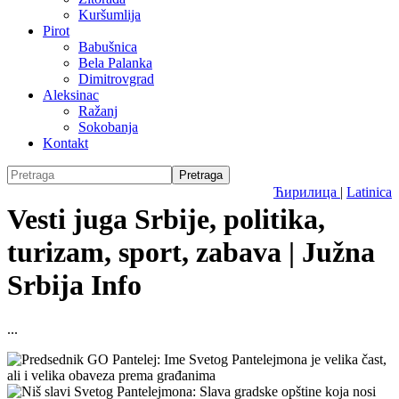
Kuršumlija
Pirot
Babušnica
Bela Palanka
Dimitrovgrad
Aleksinac
Ražanj
Sokobanja
Kontakt
Ћирилица
|
Latinica
Vesti juga Srbije, politika,
turizam, sport, zabava | Južna
Srbija Info
...