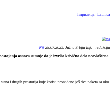
Ћирилица
|
Latinica
Niš
28.07.2025. Južna Srbija Info - redakcija
 postojanja osnova sumnje da je izvršio krivično delo neovlašćena
tana i drugih prostorija koje koristi pronađeno još dva paketa sa oko