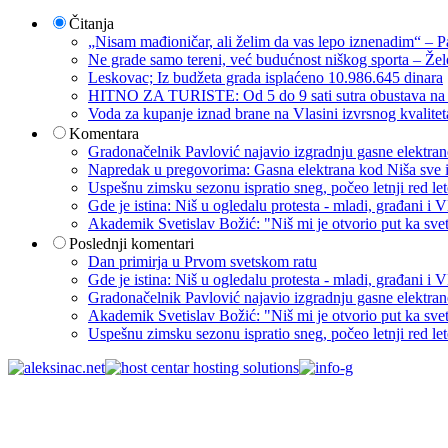
Čitanja
„Nisam mađioničar, ali želim da vas lepo iznenadim“ – Pa
Ne grade samo tereni, već budućnost niškog sporta – Žel
Leskovac; Iz budžeta grada isplaćeno 10.986.645 dinara
HITNO ZA TURISTE: Od 5 do 9 sati sutra obustava na p
Voda za kupanje iznad brane na Vlasini izvrsnog kvalite
Komentara
Gradonačelnik Pavlović najavio izgradnju gasne elektrane: 
Napredak u pregovorima: Gasna elektrana kod Niša sve i
Uspešnu zimsku sezonu ispratio sneg, počeo letnji red let
Gde je istina: Niš u ogledalu protesta - mladi, građani 
Akademik Svetislav Božić: "Niš mi je otvorio put ka sve
Poslednji komentari
Dan primirja u Prvom svetskom ratu
Gde je istina: Niš u ogledalu protesta - mladi, građani 
Gradonačelnik Pavlović najavio izgradnju gasne elektrane: 
Akademik Svetislav Božić: "Niš mi je otvorio put ka sve
Uspešnu zimsku sezonu ispratio sneg, počeo letnji red let