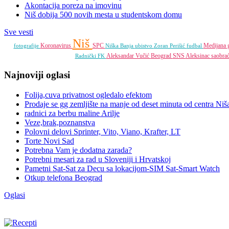
Akontacija poreza na imovinu
Niš dobija 500 novih mesta u studentskom domu
Sve vesti
Niš
Koronavirus
SPC
Medijana 
fotografije
Niška Banja
ubistvo
Zoran Perišić
fudbal
Aleksandar Vučić
Beograd
SNS
Aleksinac
saobra
Radnički FK
Najnoviji oglasi
Folija,cuva privatnost ogledalo efektom
Prodaje se gg zemljište na manje od deset minuta od centra Niš
radnici za berbu maline Arilje
Veze,brak,poznanstva
Polovni delovi Sprinter, Vito, Viano, Krafter, LT
Torte Novi Sad
Potrebna Vam je dodatna zarada?
Potrebni mesari za rad u Sloveniji i Hrvatskoj
Pametni Sat-Sat za Decu sa lokacijom-SIM Sat-Smart Watch
Otkup telefona Beograd
Oglasi