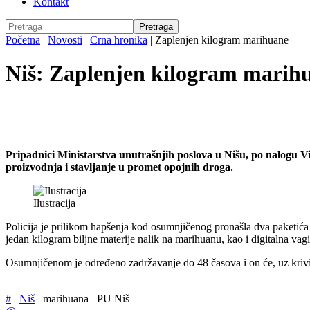
Kontakt
Početna
|
Novosti
|
Crna hronika
|
Zaplenjen kilogram marihuane
Niš: Zaplenjen kilogram marihu
Pripadnici Ministarstva unutrašnjih poslova u Nišu, po nalogu Viš
proizvodnja i stavljanje u promet opojnih droga.
Ilustracija
Policija je prilikom hapšenja kod osumnjičenog pronašla dva paketića 
jedan kilogram biljne materije nalik na marihuanu, kao i digitalna vag
Osumnjičenom je određeno zadržavanje do 48 časova i on će, uz kriv
#
Niš
marihuana
PU Niš