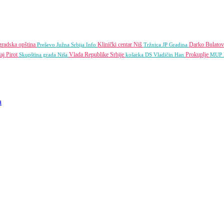
gradska opština
Klinički centar Niš
Darko Bulatov
Preševo
Južna Srbija Info
Tržnica JP
Gradina
ćaj
Pirot
Vlada Republike Srbije
Prokuplje
Skupština grada Niša
košarka
DS
Vladičin Han
MUP
a