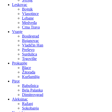
Svrljig
Leskovac
Bojnik
Vlasotince
Lebane
Medveđa
Crna Trava
Vranje
Bosilegrad
Bujanovac
Vladičin Han
Preševo
Surdulica
Trgovište
Prokuplje
Blace
Žitorađa
Kuršumlija
Pirot
Babušnica
Bela Palanka
Dimitrovgrad
Aleksinac
Ražanj
Sokobanja