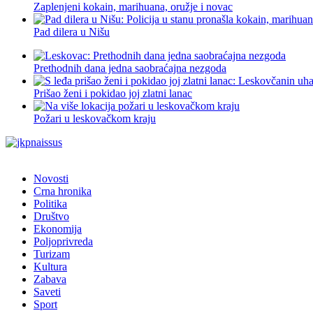
Zaplenjeni kokain, marihuana, oružje i novac
Pad dilera u Nišu
Prethodnih dana jedna saobraćajna nezgoda
Prišao ženi i pokidao joj zlatni lanac
Požari u leskovačkom kraju
Novosti
Crna hronika
Politika
Društvo
Ekonomija
Poljoprivreda
Turizam
Kultura
Zabava
Saveti
Sport