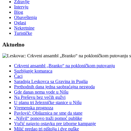
Zdravlje
Intervju
Blog
Obaveštenja
Oglasi
Nekretnine
Turističke
Aktuelno
Crkveni ansambl „Branko“ na pokloničkom putovanju
Suzbijanje komaraca
Ćaci
Saradnja Leskovca sa Gravina in Puglia
Prethodnih dana jedna saobraćajna nezgoda
Gde danas nema vode u Nišu
Na Preševu bez većih gužvi
U planu tri železničke stanice u Nišu
Vremenska prognoza
Pavlović: Obilaznica ne sme da stane
„Nišvil“ ponovo traži pomoć publike
Vučić najavio ostavku pre izborne kampanje
Milić predao tri pištolja i dve puške