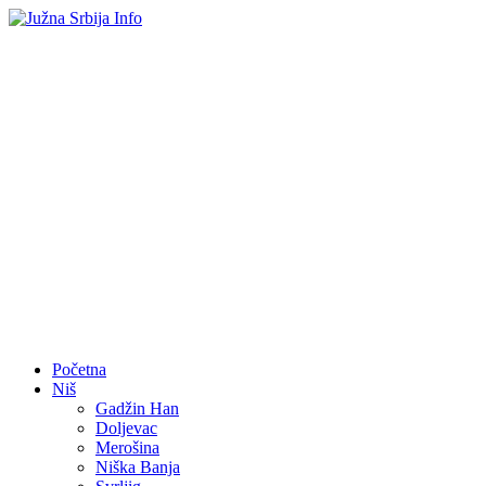
Početna
Niš
Gadžin Han
Doljevac
Merošina
Niška Banja