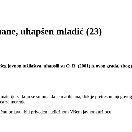
ane, uhapšen mladić (23)
eg javnog tužilaštva, uhapsili su O. R. (2001) iz ovog grada, zbog
materije za koju se sumnja da je marihuana, dok je pretresom njegovog s
ica za merenje.
ičnu prijavu, biti priveden nadležnom Višem javnom tužiocu.