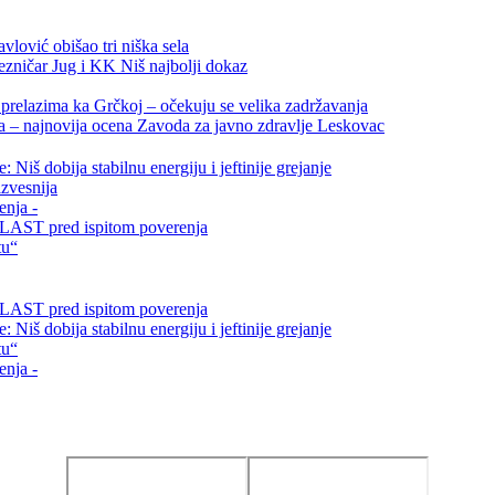
vlović obišao tri niška sela
ezničar Jug i KK Niš najbolji dokaz
relazima ka Grčkoj – očekuju se velika zadržavanja
ta – najnovija ocena Zavoda za javno zdravlje Leskovac
Niš dobija stabilnu energiju i jeftinije grejanje
zvesnija
enja -
i VLAST pred ispitom poverenja
tu“
i VLAST pred ispitom poverenja
Niš dobija stabilnu energiju i jeftinije grejanje
tu“
enja -