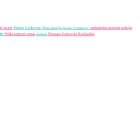
Vranje
Leskovac
ić
recept
saobraćajna nezgoda
policija
Dom zdravlja
Goran Cvetanović
Niški kulturni centar
Dragana Sotirovski
Kuršumlija
 RS
studenti