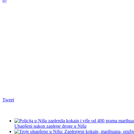
@
Tweet
Uhapšeni nakon zaplene droge u Nišu