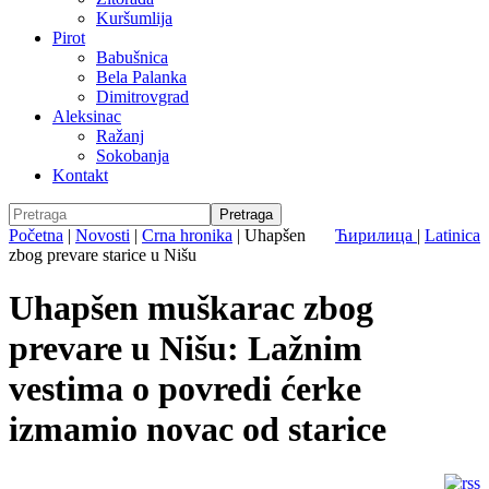
Kuršumlija
Pirot
Babušnica
Bela Palanka
Dimitrovgrad
Aleksinac
Ražanj
Sokobanja
Kontakt
Početna
|
Novosti
|
Crna hronika
|
Uhapšen
Ћирилица
|
Latinica
zbog prevare starice u Nišu
Uhapšen muškarac zbog
prevare u Nišu: Lažnim
vestima o povredi ćerke
izmamio novac od starice