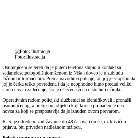
Foto: Ilustracija
Osumnjičeni se tereti da je putem telefona stupio u kontakt sa
sedamdesetpetogodišnjom ženom iz Niša i doveo je u zabludu
lažnom informacijom. Prema navodima policije, on joj je saopštio da
joj je ćerka teško povređena i da je neophodno hitno predati veliku
sumu novca za lečenje, što je oštećena žena u strahu i učinila.
Operativnim radom policijski službenici su identifikovali i pronašli
osumnjičenog, a pretresom objekta koji koristi pronađen je deo
novca za koji se pretpostavlja da je iznuđen ovom prevarom.
R. S. je određeno zadržavanje do 48 časova i on će, uz krivičnu
prijavu, biti priveden nadležnom tužiocu.
Policija upozorava na oprez