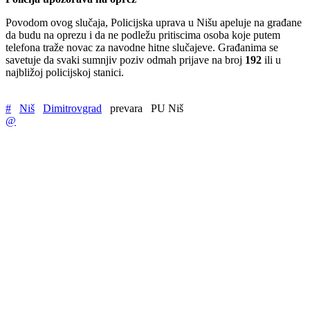
Povodom ovog slučaja, Policijska uprava u Nišu apeluje na građane
da budu na oprezu i da ne podležu pritiscima osoba koje putem
telefona traže novac za navodne hitne slučajeve. Građanima se
savetuje da svaki sumnjiv poziv odmah prijave na broj
192
ili u
najbližoj policijskoj stanici.
#
Niš
Dimitrovgrad
prevara
PU Niš
@