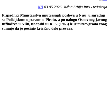
Niš
03.05.2026. Južna Srbija Info - redakcija
Pripadnici Ministarstva unutrašnjih poslova u Nišu, u saradnji
sa Policijskom upravom u Pirotu, a po nalogu Osnovnog javnog
tužilaštva u Nišu, uhapsili su R. S. (1963) iz Dimitrovgrada zbog
sumnje da je počinio krivično delo prevara.