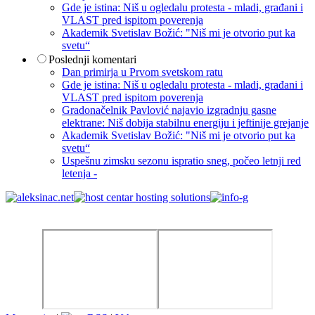
Gde je istina: Niš u ogledalu protesta - mladi, građani i
VLAST pred ispitom poverenja
Akademik Svetislav Božić: "Niš mi je otvorio put ka
svetu“
Poslednji komentari
Dan primirja u Prvom svetskom ratu
Gde je istina: Niš u ogledalu protesta - mladi, građani i
VLAST pred ispitom poverenja
Gradonačelnik Pavlović najavio izgradnju gasne
elektrane: Niš dobija stabilnu energiju i jeftinije grejanje
Akademik Svetislav Božić: "Niš mi je otvorio put ka
svetu“
Uspešnu zimsku sezonu ispratio sneg, počeo letnji red
letenja -