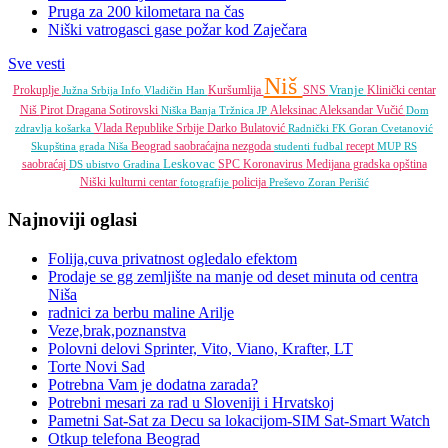
Pruga za 200 kilometara na čas
Niški vatrogasci gase požar kod Zaječara
Sve vesti
Niš
Vranje
Prokuplje
Kuršumlija
SNS
Klinički centar
Južna Srbija Info
Vladičin Han
Niš
Pirot
Dragana Sotirovski
Aleksinac
Aleksandar Vučić
Niška Banja
Tržnica JP
Dom
Vlada Republike Srbije
Darko Bulatović
zdravlja
košarka
Radnički FK
Goran Cvetanović
Beograd
saobraćajna nezgoda
recept
Skupština grada Niša
studenti
fudbal
MUP RS
Leskovac
saobraćaj
SPC
Koronavirus
Medijana gradska opština
DS
ubistvo
Gradina
Niški kulturni centar
policija
fotografije
Preševo
Zoran Perišić
Najnoviji oglasi
Folija,cuva privatnost ogledalo efektom
Prodaje se gg zemljište na manje od deset minuta od centra
Niša
radnici za berbu maline Arilje
Veze,brak,poznanstva
Polovni delovi Sprinter, Vito, Viano, Krafter, LT
Torte Novi Sad
Potrebna Vam je dodatna zarada?
Potrebni mesari za rad u Sloveniji i Hrvatskoj
Pametni Sat-Sat za Decu sa lokacijom-SIM Sat-Smart Watch
Otkup telefona Beograd