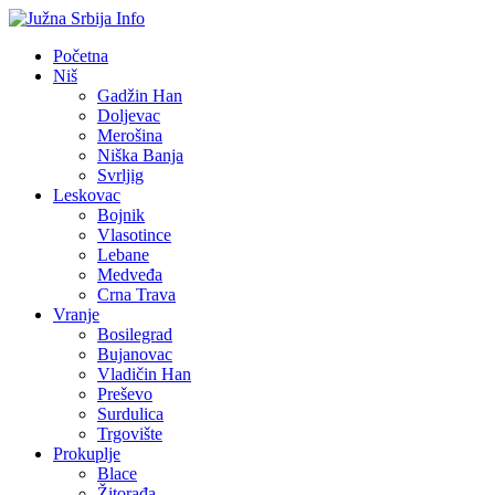
Početna
Niš
Gadžin Han
Doljevac
Merošina
Niška Banja
Svrljig
Leskovac
Bojnik
Vlasotince
Lebane
Medveđa
Crna Trava
Vranje
Bosilegrad
Bujanovac
Vladičin Han
Preševo
Surdulica
Trgovište
Prokuplje
Blace
Žitorađa