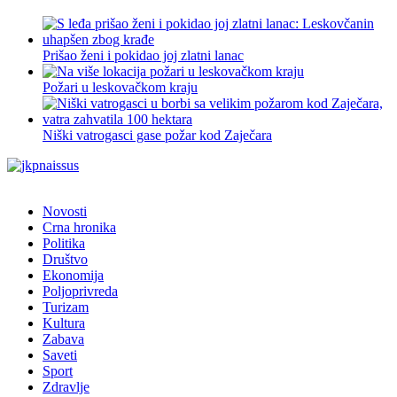
Prišao ženi i pokidao joj zlatni lanac
Požari u leskovačkom kraju
Niški vatrogasci gase požar kod Zaječara
Novosti
Crna hronika
Politika
Društvo
Ekonomija
Poljoprivreda
Turizam
Kultura
Zabava
Saveti
Sport
Zdravlje