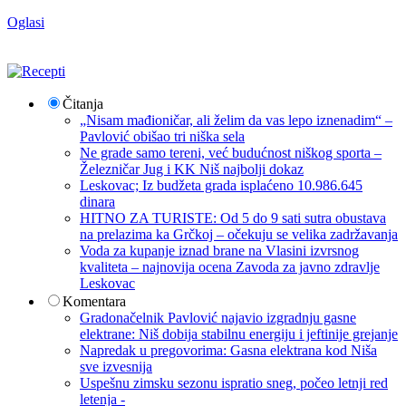
Oglasi
Čitanja
„Nisam mađioničar, ali želim da vas lepo iznenadim“ –
Pavlović obišao tri niška sela
Ne grade samo tereni, već budućnost niškog sporta –
Železničar Jug i KK Niš najbolji dokaz
Leskovac; Iz budžeta grada isplaćeno 10.986.645
dinara
HITNO ZA TURISTE: Od 5 do 9 sati sutra obustava
na prelazima ka Grčkoj – očekuju se velika zadržavanja
Voda za kupanje iznad brane na Vlasini izvrsnog
kvaliteta – najnovija ocena Zavoda za javno zdravlje
Leskovac
Komentara
Gradonačelnik Pavlović najavio izgradnju gasne
elektrane: Niš dobija stabilnu energiju i jeftinije grejanje
Napredak u pregovorima: Gasna elektrana kod Niša
sve izvesnija
Uspešnu zimsku sezonu ispratio sneg, počeo letnji red
letenja -