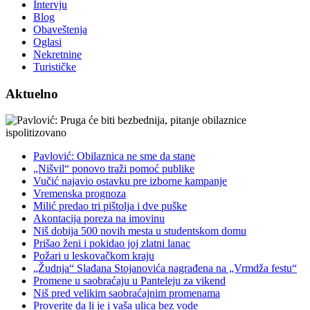
Intervju
Blog
Obaveštenja
Oglasi
Nekretnine
Turističke
Aktuelno
Pavlović: Obilaznica ne sme da stane
„Nišvil“ ponovo traži pomoć publike
Vučić najavio ostavku pre izborne kampanje
Vremenska prognoza
Milić predao tri pištolja i dve puške
Akontacija poreza na imovinu
Niš dobija 500 novih mesta u studentskom domu
Prišao ženi i pokidao joj zlatni lanac
Požari u leskovačkom kraju
„Žudnja“ Slađana Stojanovića nagrađena na „Vrmdža festu“
Promene u saobraćaju u Panteleju za vikend
Niš pred velikim saobraćajnim promenama
Proverite da li je i vaša ulica bez vode