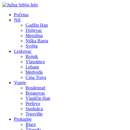
Početna
Niš
Gadžin Han
Doljevac
Merošina
Niška Banja
Svrljig
Leskovac
Bojnik
Vlasotince
Lebane
Medveđa
Crna Trava
Vranje
Bosilegrad
Bujanovac
Vladičin Han
Preševo
Surdulica
Trgovište
Prokuplje
Blace
Žitorađa