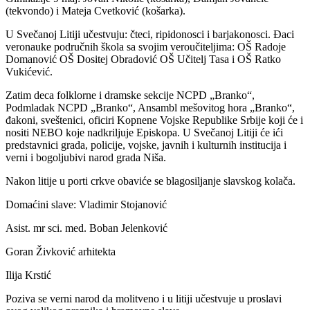
(tekvondo) i Mateja Cvetković (košarka).
U Svečanoj Litiji učestvuju: čteci, ripidonosci i barjakonosci. Đaci
veronauke područnih škola sa svojim veroučiteljima: OŠ Radoje
Domanović OŠ Dositej Obradović OŠ Učitelj Tasa i OŠ Ratko
Vukićević.
Zatim deca folklorne i dramske sekcije NCPD „Branko“,
Podmladak NCPD „Branko“, Ansambl mešovitog hora „Branko“,
đakoni, sveštenici, oficiri Kopnene Vojske Republike Srbije koji će i
nositi NEBO koje nadkriljuje Episkopa. U Svečanoj Litiji će ići
predstavnici grada, policije, vojske, javnih i kulturnih institucija i
verni i bogoljubivi narod grada Niša.
Nakon litije u porti crkve obaviće se blagosiljanje slavskog kolača.
Domaćini slave: Vladimir Stojanović
Asist. mr sci. med. Boban Jelenković
Goran Živković arhitekta
Ilija Krstić
Poziva se verni narod da molitveno i u litiji učestvuje u proslavi