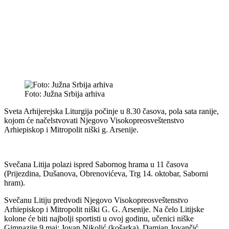
Foto: Južna Srbija arhiva
Sveta Arhijerejska Liturgija počinje u 8.30 časova, pola sata ranije,
kojom će načelstvovati Njegovo Visokopreosveštenstvo
Arhiepiskop i Mitropolit niški g. Arsenije.
Svečana Litija polazi ispred Sabornog hrama u 11 časova
(Prijezdina, Dušanova, Obrenovićeva, Trg 14. oktobar, Saborni
hram).
Svečanu Litiju predvodi Njegovo Visokopreosveštenstvo
Arhiepiskop i Mitropolit niški G. G. Arsenije. Na čelo Litijske
kolone će biti najbolji sportisti u ovoj godinu, učenici niške
Gimnazije 9 maj: Jovan Nikolić (košarka), Damjan Jovančić