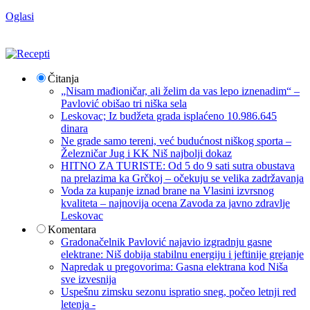
Oglasi
Čitanja
„Nisam mađioničar, ali želim da vas lepo iznenadim“ –
Pavlović obišao tri niška sela
Leskovac; Iz budžeta grada isplaćeno 10.986.645
dinara
Ne grade samo tereni, već budućnost niškog sporta –
Železničar Jug i KK Niš najbolji dokaz
HITNO ZA TURISTE: Od 5 do 9 sati sutra obustava
na prelazima ka Grčkoj – očekuju se velika zadržavanja
Voda za kupanje iznad brane na Vlasini izvrsnog
kvaliteta – najnovija ocena Zavoda za javno zdravlje
Leskovac
Komentara
Gradonačelnik Pavlović najavio izgradnju gasne
elektrane: Niš dobija stabilnu energiju i jeftinije grejanje
Napredak u pregovorima: Gasna elektrana kod Niša
sve izvesnija
Uspešnu zimsku sezonu ispratio sneg, počeo letnji red
letenja -