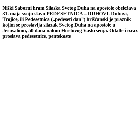
Niški Saborni hram Silaska Svetog Duha na apostole obeležava
31. maja svoju slavu PEDESETNICA – DUHOVI. Duhovi,
Trojice, ili Pedesetnica („pedeseti dan”) hrišćanski je praznik
kojim se proslavlja silazak Svetog Duha na apostole u
Jerusalimu, 50 dana nakon Hristovog Vaskrsenja. Odatle i izraz
proslava pedesetnice, pentekoste