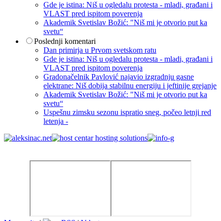
Gde je istina: Niš u ogledalu protesta - mladi, građani i
VLAST pred ispitom poverenja
Akademik Svetislav Božić: "Niš mi je otvorio put ka
svetu“
Poslednji komentari
Dan primirja u Prvom svetskom ratu
Gde je istina: Niš u ogledalu protesta - mladi, građani i
VLAST pred ispitom poverenja
Gradonačelnik Pavlović najavio izgradnju gasne
elektrane: Niš dobija stabilnu energiju i jeftinije grejanje
Akademik Svetislav Božić: "Niš mi je otvorio put ka
svetu“
Uspešnu zimsku sezonu ispratio sneg, počeo letnji red
letenja -