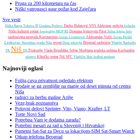
Pruga za 200 kilometara na čas
Niški vatrogasci gase požar kod Zaječara
Sve vesti
Darko Bulatović
SNS
Aleksinac
policija
Niška Banja
Tržnica JP
Gradina
Preševo
košarka
Niški kulturni centar
Dragana Sotirovski
Pirot
fotografije
MUP RS
Južna Srbija Info
saobraćajna nezgoda
Koronavirus
Aleksandar Vučić
Goran Cvetanović
Zoran Perišić
Leskovac
Vranje
recept
Beograd
saobraćaj
Skupština grada Niša
Dom zdravlja
Radnički
Niš
Prokuplje
Vlada Republike Srbije
Medijana gradska opština
Kuršumlija
FK
DS
Klinički centar Niš
SPC
ubistvo
Vladičin Han
fudbal
studenti
Najnoviji oglasi
Folija,cuva privatnost ogledalo efektom
Prodaje se gg zemljište na manje od deset minuta od centra
Niša
radnici za berbu maline Arilje
Veze,brak,poznanstva
Polovni delovi Sprinter, Vito, Viano, Krafter, LT
Torte Novi Sad
Potrebna Vam je dodatna zarada?
Potrebni mesari za rad u Sloveniji i Hrvatskoj
Pametni Sat-Sat za Decu sa lokacijom-SIM Sat-Smart Watch
Otkup telefona Beograd