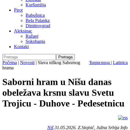
Kuršumlija
Pirot
Babušnica
Bela Palanka
Dimitrovgrad
Aleksinac
Ražanj
Sokobanja
Kontakt
Početna
|
Novosti
|
Slava niškog Sabornog
Ћирилица
|
Latinica
hrama
Saborni hram u Nišu danas
obeležava krsnu slavu Svetu
Trojicu - Duhove - Pedesetnicu
Niš
31.05.2026. Z.Stojnić, Južna Srbija Info