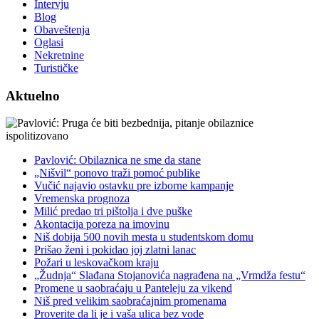
Intervju
Blog
Obaveštenja
Oglasi
Nekretnine
Turističke
Aktuelno
Pavlović: Obilaznica ne sme da stane
„Nišvil“ ponovo traži pomoć publike
Vučić najavio ostavku pre izborne kampanje
Vremenska prognoza
Milić predao tri pištolja i dve puške
Akontacija poreza na imovinu
Niš dobija 500 novih mesta u studentskom domu
Prišao ženi i pokidao joj zlatni lanac
Požari u leskovačkom kraju
„Žudnja“ Slađana Stojanovića nagrađena na „Vrmdža festu“
Promene u saobraćaju u Panteleju za vikend
Niš pred velikim saobraćajnim promenama
Proverite da li je i vaša ulica bez vode