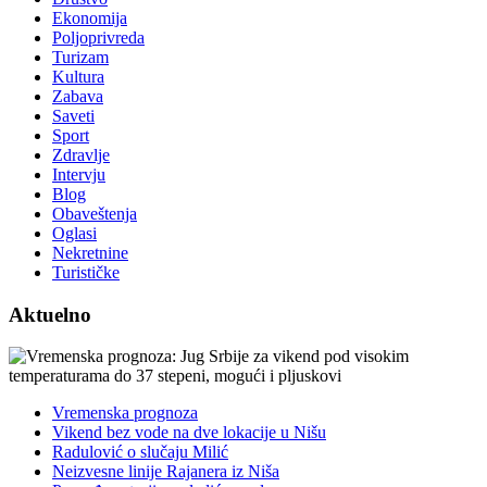
Ekonomija
Poljoprivreda
Turizam
Kultura
Zabava
Saveti
Sport
Zdravlje
Intervju
Blog
Obaveštenja
Oglasi
Nekretnine
Turističke
Aktuelno
Vremenska prognoza
Vikend bez vode na dve lokacije u Nišu
Radulović o slučaju Milić
Neizvesne linije Rajanera iz Niša