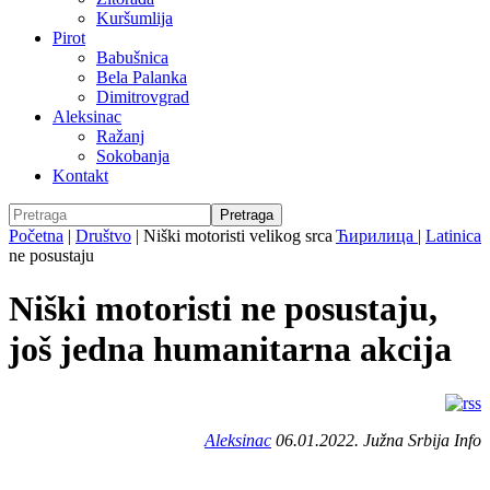
Kuršumlija
Pirot
Babušnica
Bela Palanka
Dimitrovgrad
Aleksinac
Ražanj
Sokobanja
Kontakt
Početna
|
Društvo
|
Niški motoristi velikog srca
Ћирилица
|
Latinica
ne posustaju
Niški motoristi ne posustaju,
još jedna humanitarna akcija
Aleksinac
06.01.2022. Južna Srbija Info