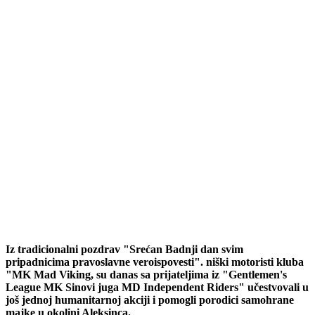
Iz tradicionalni pozdrav "Srećan Badnji dan svim
pripadnicima pravoslavne veroispovesti". niški motoristi kluba
"MK Mad Viking, su danas sa prijateljima iz "Gentlemen's
League MK Sinovi juga MD Independent Riders" učestvovali u
još jednoj humanitarnoj akciji i pomogli porodici samohrane
majke u okolini Aleksinca.