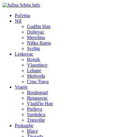
Početna
Niš
Gadžin Han
Doljevac
Merošina
Niška Banja
Svrljig
Leskovac
Bojnik
Vlasotince
Lebane
Medveđa
Crna Trava
Vranje
Bosilegrad
Bujanovac
Vladičin Han
Preševo
Surdulica
Trgovište
Prokuplje
Blace
Žitorađa