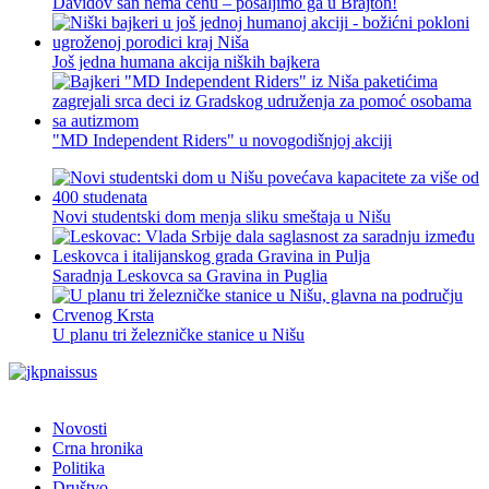
Davidov san nema cenu – pošaljimo ga u Brajton!
Još jedna humana akcija niških bajkera
"MD Independent Riders" u novogodišnjoj akciji
Novi studentski dom menja sliku smeštaja u Nišu
Saradnja Leskovca sa Gravina in Puglia
U planu tri železničke stanice u Nišu
Novosti
Crna hronika
Politika
Društvo