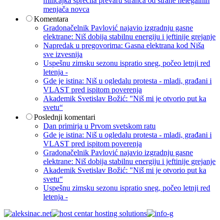
milicajka sprečila prevaru stranca od strane nelegalnih
menjača novca
Komentara
Gradonačelnik Pavlović najavio izgradnju gasne
elektrane: Niš dobija stabilnu energiju i jeftinije grejanje
Napredak u pregovorima: Gasna elektrana kod Niša
sve izvesnija
Uspešnu zimsku sezonu ispratio sneg, počeo letnji red
letenja -
Gde je istina: Niš u ogledalu protesta - mladi, građani i
VLAST pred ispitom poverenja
Akademik Svetislav Božić: "Niš mi je otvorio put ka
svetu“
Poslednji komentari
Dan primirja u Prvom svetskom ratu
Gde je istina: Niš u ogledalu protesta - mladi, građani i
VLAST pred ispitom poverenja
Gradonačelnik Pavlović najavio izgradnju gasne
elektrane: Niš dobija stabilnu energiju i jeftinije grejanje
Akademik Svetislav Božić: "Niš mi je otvorio put ka
svetu“
Uspešnu zimsku sezonu ispratio sneg, počeo letnji red
letenja -