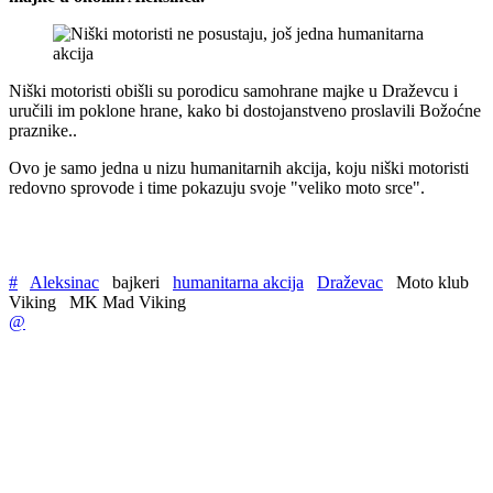
Niški motoristi obišli su porodicu samohrane majke u Draževcu i
uručili im poklone hrane, kako bi dostojanstveno proslavili Božoćne
praznike..
Ovo je samo jedna u nizu humanitarnih akcija, koju niški motoristi
redovno sprovode i time pokazuju svoje "veliko moto srce".
#
Aleksinac
bajkeri
humanitarna akcija
Draževac
Moto klub
Viking
MK Mad Viking
@