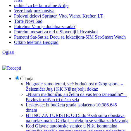
Niša
radnici za berbu maline Arilje
Veze,brak,poznanstva
Polovni delovi Sprinter, Vito, Viano, Krafter, LT
Torte Novi Sad
Potrebna Vam je dodatna zarada?
Potrebni mesari za rad u Sloveniji i Hrvatskoj
Pametni Sat-Sat za Decu sa lokacijom-SIM Sat-Smart Watch
Otkup telefona Beograd
Oglasi
Čitanja
Ne grade samo tereni, već budućnost niškog sporta –
Železničar Jug i KK Niš najbolji dokaz
„Nisam mađioničar, ali želim da vas lepo iznenadim“ –
Pavlović obišao tri niška sela
Leskovac; Iz budžeta grada isplaćeno 10.986.645
dinara
HITNO ZA TURISTE: Od 5 do 9 sati sutra obustava
na prelazima ka Grčkoj – očekuju se velika zadržavanja
Kod Glavne autobuske stanice u Nišu komunalna