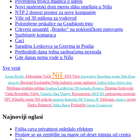
Povređena trojica mladića u udesu
Novi studentski dom menja sliku smeštaja u Nišu
NTP 2 donosi prostor za nove kompanije
Više od 30 miliona za vodovod
Polomljene prskalice na Gradskom trgu
Crkveni ansambl „Branko“ na pokloničkom putovanju
Suzbijanje komaraca
Ćaci
Saradnja Leskovca sa Gravina in Puglia
Prethodnih dana jedna saobraćajna nezgoda
Gde danas nema vode u Nišu
Sve vesti
Niš
Aleksandar Vučić
SNS
Pirot
Zoran Perišić
fotografije
Skupština grada Niša
Dom
Beograd
Kuršumlija
Niški kulturni centar
saobraćaj
zdravlja
fudbal
Južna Srbija Info
Leskovac
Medijana gradska opština
Dragana Sotirovski
Gradina
DS
košarka
Preševo
Vranje
Vlada Republike Srbije
Koronavirus
saobraćajna nezgoda
Vladičin Han
MUP RS
SPC
Klinički centar Niš
policija
Aleksinac
recept
studenti
Radnički FK
Tržnica JP
ubistvo
Darko Bulatović
Prokuplje
Niška Banja
Goran Cvetanović
Najnoviji oglasi
Folija,cuva privatnost ogledalo efektom
Prodaje se gg zemljište na manje od deset minuta od centra