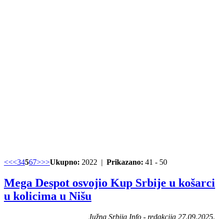
<<
<
3
4
5
6
7
>
>>
Ukupno:
2022 |
Prikazano:
41 - 50
Mega Despot osvojio Kup Srbije u košarci
u kolicima u Nišu
Južna Srbija Info - redakcija 27.09.2025.