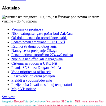
Aktuelno
Vremenska prognoza
Niški vatrogasci gase požar kod Zaječara
Od dokumenata do porodičnog stabla
Sedam novih ambulanti u UKC Niš
Radnici strahuju od otpuštanja
Nanogice za prebijanje Čikaga
Penzionerima isporučeno 274.440 paketa
Nije bila nadležna, ali je reagovala
Cisterna sa vodom u UKC Niš
Pitanja SNS-a za Dragana Milića
Voda prioritet za niška sela
Leskovački otvoreni paviljon
Prekidi u vodosnabdevanju
Iluzije treba čuvati na sobnoj temperaturi
Moje Vlasotince
Sve vesti
Vranje
Leskovac
Beograd
Koronavirus
SPC
Niški kulturni centar
Pirot
fotografije
fudbal
Vlada Republike Srbije
saobraćaj
košarka
DS
Južna Srbija Info
Preševo
Skupština grada