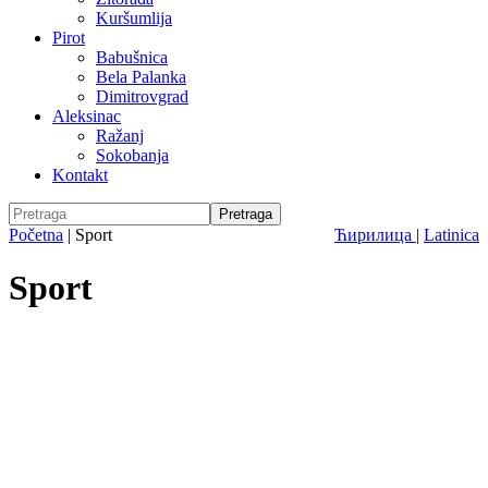
Kuršumlija
Pirot
Babušnica
Bela Palanka
Dimitrovgrad
Aleksinac
Ražanj
Sokobanja
Kontakt
Početna
|
Sport
Ћирилица
|
Latinica
Sport