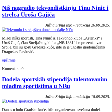
Niš nagradio tekvondistkinju Tinu Ninić i
strelca Uroša Gajića
Južna Srbija Info - redakcija 26.09.2025.
Mladi niški sportisti, Tina Ninić iz Tekvondo kluba „Asteriks“ i
Uroš Gajić, član Streljačkog kluba „Niš 1881“ i reprezentativac
Srbije, bili su gosti Gradske kuće, gde ih je ugostio gradonačelnik
Dragoslav Pavlović.
opširnije
Komentara: 0
Dodela sportskih stipendija talentovanim
mladim sportistima u Nišu
Južna Srbija Info - redakcija 18.09.2025.
Danas u holu Gradske kuće, biće organizovana svečana dodela