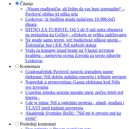
Čitanja
„Nisam mađioničar, ali želim da vas lepo iznenadim“ –
Pavlović obišao tri niška sela
Leskovac; Iz budžeta grada isplaćeno 10.986.645
dinara
HITNO ZA TURISTE: Od 5 do 9 sati sutra obustava
na prelazima ka Grčkoj – očekuju se velika zadržavanja
Ne grade samo tereni, već budućnost niškog sporta –
Železničar Jug i KK Niš najbolji dokaz
Voda za kupanje iznad brane na Vlasini izvrsnog
kvaliteta – najnovija ocena Zavoda za javno zdravlje
Leskovac
Komentara
Gradonačelnik Pavlović najavio izgradnju gasne
elektrane: Niš dobija stabilnu energiju i jeftinije grejanje
Napredak u pregovorima: Gasna elektrana kod Niša
sve izvesnija
Uspešnu zimsku sezonu ispratio sneg, počeo letnji red
letenja -
Gde je istina: Niš u ogledalu protesta - mladi, građani i
VLAST pred ispitom poverenja
Akademik Svetislav Božić: "Niš mi je otvorio put ka
svetu“
Poslednji komentari