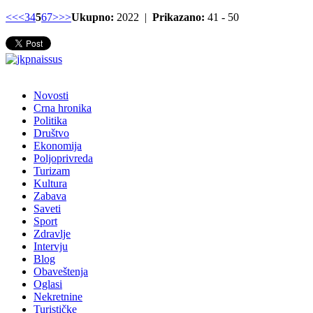
<<
<
3
4
5
6
7
>
>>
Ukupno:
2022 |
Prikazano:
41 - 50
Novosti
Crna hronika
Politika
Društvo
Ekonomija
Poljoprivreda
Turizam
Kultura
Zabava
Saveti
Sport
Zdravlje
Intervju
Blog
Obaveštenja
Oglasi
Nekretnine
Turističke