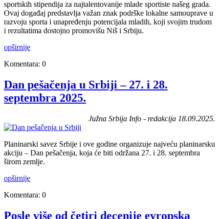
sportskih stipendija za najtalentovanije mlade sportiste našeg grada.
Ovaj događaj predstavlja važan znak podrške lokalne samouprave u
razvoju sporta i unapređenju potencijala mladih, koji svojim trudom
i rezultatima dostojno promovišu Niš i Srbiju.
opširnije
Komentara: 0
Dan pešačenja u Srbiji – 27. i 28.
septembra 2025.
Južna Srbija Info - redakcija 18.09.2025.
Planinarski savez Srbije i ove godine organizuje najveću planinarsku
akciju – Dan pešačenja, koja će biti održana 27. i 28. septembra
širom zemlje.
opširnije
Komentara: 0
Posle više od četiri decenije evropska