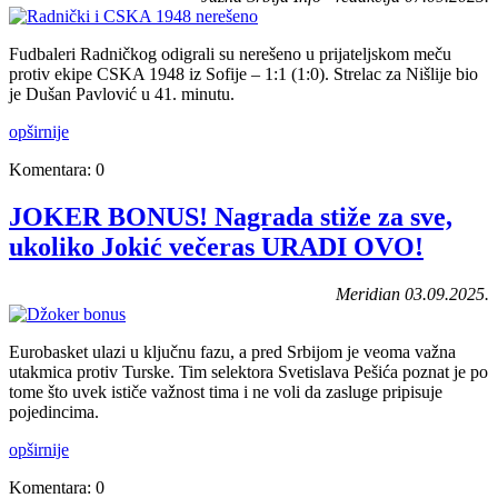
Fudbaleri Radničkog odigrali su nerešeno u prijateljskom meču
protiv ekipe CSKA 1948 iz Sofije – 1:1 (1:0). Strelac za Nišlije bio
je Dušan Pavlović u 41. minutu.
opširnije
Komentara: 0
JOKER BONUS! Nagrada stiže za sve,
ukoliko Jokić večeras URADI OVO!
Meridian 03.09.2025.
Eurobasket ulazi u ključnu fazu, a pred Srbijom je veoma važna
utakmica protiv Turske. Tim selektora Svetislava Pešića poznat je po
tome što uvek ističe važnost tima i ne voli da zasluge pripisuje
pojedincima.
opširnije
Komentara: 0