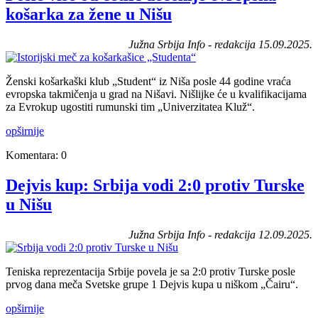
košarka za žene u Nišu
Južna Srbija Info - redakcija 15.09.2025.
Ženski košarkaški klub „Student“ iz Niša posle 44 godine vraća
evropska takmičenja u grad na Nišavi. Nišlijke će u kvalifikacijama
za Evrokup ugostiti rumunski tim „Univerzitatea Kluž“.
opširnije
Komentara: 0
Dejvis kup: Srbija vodi 2:0 protiv Turske
u Nišu
Južna Srbija Info - redakcija 12.09.2025.
Teniska reprezentacija Srbije povela je sa 2:0 protiv Turske posle
prvog dana meča Svetske grupe 1 Dejvis kupa u niškom „Čairu“.
opširnije