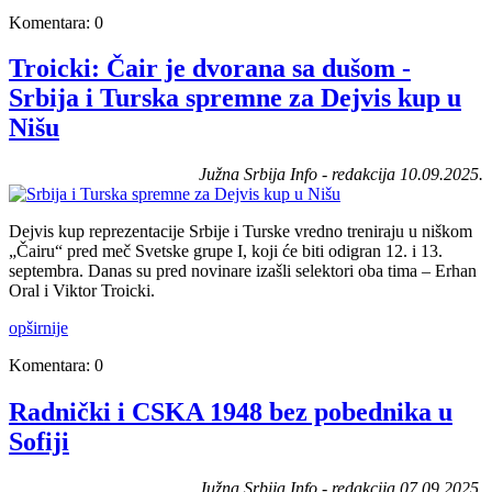
Komentara: 0
Troicki: Čair je dvorana sa dušom -
Srbija i Turska spremne za Dejvis kup u
Nišu
Južna Srbija Info - redakcija 10.09.2025.
Dejvis kup reprezentacije Srbije i Turske vredno treniraju u niškom
„Čairu“ pred meč Svetske grupe I, koji će biti odigran 12. i 13.
septembra. Danas su pred novinare izašli selektori oba tima – Erhan
Oral i Viktor Troicki.
opširnije
Komentara: 0
Radnički i CSKA 1948 bez pobednika u
Sofiji
Južna Srbija Info - redakcija 07.09.2025.