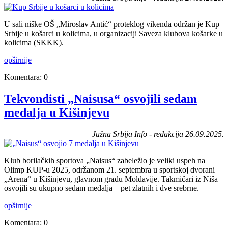
U sali niške OŠ „Miroslav Antić“ proteklog vikenda održan je Kup
Srbije u košarci u kolicima, u organizaciji Saveza klubova košarke u
kolicima (SKKK).
opširnije
Komentara: 0
Tekvondisti „Naisusa“ osvojili sedam
medalja u Kišinjevu
Južna Srbija Info - redakcija 26.09.2025.
Klub borilačkih sportova „Naisus“ zabeležio je veliki uspeh na
Olimp KUP-u 2025, održanom 21. septembra u sportskoj dvorani
„Arena“ u Kišinjevu, glavnom gradu Moldavije. Takmičari iz Niša
osvojili su ukupno sedam medalja – pet zlatnih i dve srebrne.
opširnije
Komentara: 0