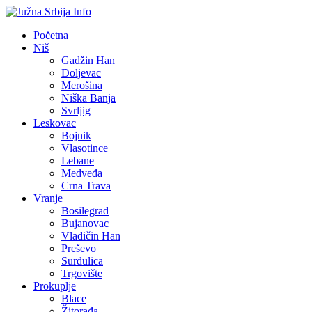
Početna
Niš
Gadžin Han
Doljevac
Merošina
Niška Banja
Svrljig
Leskovac
Bojnik
Vlasotince
Lebane
Medveđa
Crna Trava
Vranje
Bosilegrad
Bujanovac
Vladičin Han
Preševo
Surdulica
Trgovište
Prokuplje
Blace
Žitorađa