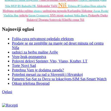
Niš
Aleksandar Vučić
Niša
MUP RS
Radnički FK
Tržnica JP
Gradina
Dom zdravlja
Medijana gradska opština
saobraćajna nezgoda
Kuršumlija
Aleksinac
ubistvo
Zoran Perišić
policija
SNS
recept
Prokuplje
Darko
Vladičin Han
Goran Cvetanović
studenti
Niška Banja
Bulatović
Dragana Sotirovski
Klinički centar Niš
Najnoviji oglasi
Folija,cuva privatnost ogledalo efektom
Prodaje se gg zemljište na manje od deset minuta od centra
Niša
radnici za berbu maline Arilje
Veze,brak,poznanstva
Polovni delovi Sprinter, Vito, Viano, Krafter, LT
Torte Novi Sad
Potrebna Vam je dodatna zarada?
Potrebni mesari za rad u Sloveniji i Hrvatskoj
Pametni Sat-Sat za Decu sa lokacijom-SIM Sat-Smart Watch
Otkup telefona Beograd
Oglasi