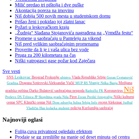
Milić predao tri pištolja i dve puške
Akontacija poreza na imovinu
Niš dobija 500 novih mesta u studentskom domu
Prišao ženi i pokidao joj zlatni lanac
Požari u leskovačkom kraju
„Žudnja“ Slađana Stojanovića nagrađena na „Vrmdža festu“
Promene u saobraćaju u Panteleju za vikend
Niš pred velikim saobraćajnim promenama
Proverite da li je i vaša ulica bez vode
Pruga za 200 kilometara na čas
Niški vatrogasci gase požar kod Zaječara
Sve vesti
Leskovac
SNS
Beograd
Prokuplje
Vlada Republike Srbije
ubistvo
Goran Cvetanović
Vranje
Dragana Sotirovski
Aleksandar Vučić
Medijana
Gradina
MUP RS
Niška Banja
Niš
gradska opština
Darko Bulatović
saobraćajna nezgoda
Koronavirus
Radnički FK
Pirot
Niški kulturni
Preševo
DS
Tržnica JP
Skupština grada Niša
Zoran Perišić
fotografije
centar
SPC
Klinički centar Niš
recept
Aleksinac
Dom zdravlja
Južna Srbija Info
fudbal
policija
Kuršumlija
saobraćaj
Vladičin Han
košarka
studenti
Najnoviji oglasi
Folija,cuva privatnost ogledalo efektom
Prodaje se gg zemljište na manje od deset minuta od centra