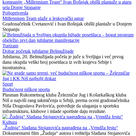
Poljoprivreda
Millennium Team ulaže u leskovački agrar
Gradonačelnik Cvetanović i Ivan Bošnjak obišli plantaže u Donjem
Stopanju
Turizam
Dobar početak jubilarne Belmužijade
Jubilarna, 20. Belmužijada počela je juče u Svrljigu i već prvog
dana okupila veliki broj posetilaca iz svih krajeva Srbije i
inostranstva.
Sport
Budućnost niškog sporta
Plasman Rukometnog kluba Železničar Jug i Košarkaškog kluba
Niš u najviši rang takmičenja u Srbiji, prema oceni gradonačelnika
Niša Dragoslava Pavlovića, potvrđuje da ulaganja u sportsku
infrastrukturu, klubove i mlade sportiste daju rezultate.
Kultura
„Žudnja“ Slađana Stojanovića nagrađena na „Vrmdža festu“
Dokumentarni film „Žudnja“ autora i reditelja Slađana Stojanovića