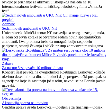
osvojio je priznanje za afirmaciju istorijskog nasleđa na 10.
Internacionalnom festivalu turističkog i ekološkog filma „Vrmdža
fest“
Zdravlje
Sedam novih ambulanti u UKC Niš
Univerzitetski klinički centar Niš nastavlja sa reorganizacijom rada,
a jedan od prvih koraka je otvaranje sedam novih specijalističkih
ambulanti. Ova promena treba da omogući bolju raspodelu
pacijenata, smanji čekanja i olakša pristup zdravstvenim uslugama.
Zabava
Za nastup šest pevača 10 miliona dinara
Koncerti šest pevača na ovogodišnjoj Roštiljijadi Leskovac koštaće
okvirno deset miliona dinara, budući da je pregovarački postupak sa
agencijama koje ih zastupaju još u toku, navodi se na Portalu javnih
nabavki.
Obaveštenja
Akontacija poreza na imovinu
Gradska uprava grada Leskovca – Odeljenje za finansije – Odsek