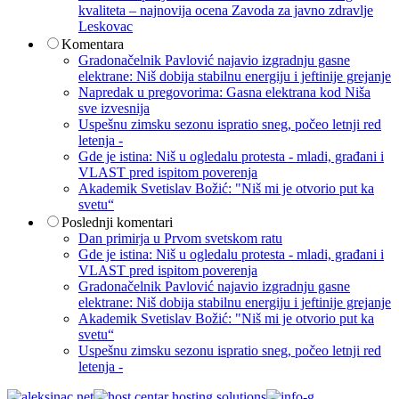
kvaliteta – najnovija ocena Zavoda za javno zdravlje
Leskovac
Komentara
Gradonačelnik Pavlović najavio izgradnju gasne
elektrane: Niš dobija stabilnu energiju i jeftinije grejanje
Napredak u pregovorima: Gasna elektrana kod Niša
sve izvesnija
Uspešnu zimsku sezonu ispratio sneg, počeo letnji red
letenja -
Gde je istina: Niš u ogledalu protesta - mladi, građani i
VLAST pred ispitom poverenja
Akademik Svetislav Božić: "Niš mi je otvorio put ka
svetu“
Poslednji komentari
Dan primirja u Prvom svetskom ratu
Gde je istina: Niš u ogledalu protesta - mladi, građani i
VLAST pred ispitom poverenja
Gradonačelnik Pavlović najavio izgradnju gasne
elektrane: Niš dobija stabilnu energiju i jeftinije grejanje
Akademik Svetislav Božić: "Niš mi je otvorio put ka
svetu“
Uspešnu zimsku sezonu ispratio sneg, počeo letnji red
letenja -