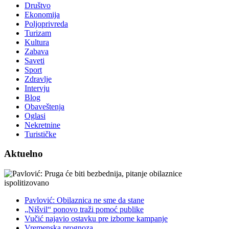
Društvo
Ekonomija
Poljoprivreda
Turizam
Kultura
Zabava
Saveti
Sport
Zdravlje
Intervju
Blog
Obaveštenja
Oglasi
Nekretnine
Turističke
Aktuelno
Pavlović: Obilaznica ne sme da stane
„Nišvil“ ponovo traži pomoć publike
Vučić najavio ostavku pre izborne kampanje
Vremenska prognoza