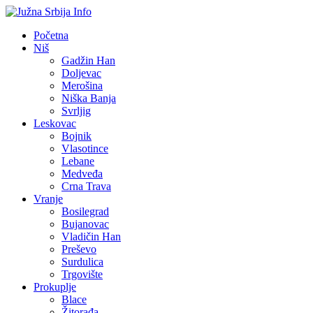
Početna
Niš
Gadžin Han
Doljevac
Merošina
Niška Banja
Svrljig
Leskovac
Bojnik
Vlasotince
Lebane
Medveđa
Crna Trava
Vranje
Bosilegrad
Bujanovac
Vladičin Han
Preševo
Surdulica
Trgovište
Prokuplje
Blace
Žitorađa