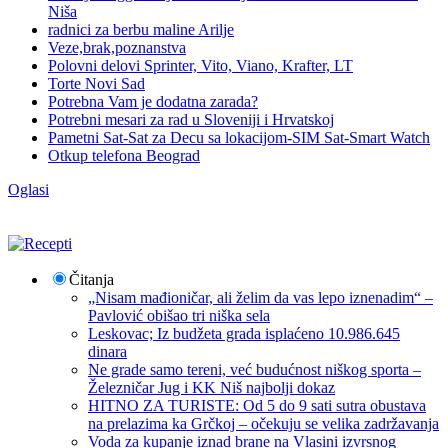
Niša
radnici za berbu maline Arilje
Veze,brak,poznanstva
Polovni delovi Sprinter, Vito, Viano, Krafter, LT
Torte Novi Sad
Potrebna Vam je dodatna zarada?
Potrebni mesari za rad u Sloveniji i Hrvatskoj
Pametni Sat-Sat za Decu sa lokacijom-SIM Sat-Smart Watch
Otkup telefona Beograd
Oglasi
Čitanja
„Nisam mađioničar, ali želim da vas lepo iznenadim“ –
Pavlović obišao tri niška sela
Leskovac; Iz budžeta grada isplaćeno 10.986.645
dinara
Ne grade samo tereni, već budućnost niškog sporta –
Železničar Jug i KK Niš najbolji dokaz
HITNO ZA TURISTE: Od 5 do 9 sati sutra obustava
na prelazima ka Grčkoj – očekuju se velika zadržavanja
Voda za kupanje iznad brane na Vlasini izvrsnog