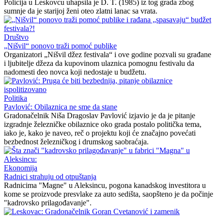
Policija u Leskovcu uhapsila je D. T. (1985) iz tog grada zbog
sumnje da je starijoj ženi oteo zlatni lanac sa vrata.
Društvo
„Nišvil“ ponovo traži pomoć publike
Organizatori „Nišvil džez festivala“ i ove godine pozvali su građane
i ljubitelje džeza da kupovinom ulaznica pomognu festivalu da
nadomesti deo novca koji nedostaje u budžetu.
Politika
Pavlović: Obilaznica ne sme da stane
Gradonačelnik Niša Dragoslav Pavlović izjavio je da je pitanje
izgradnje železničke obilaznice oko grada postalo politička tema,
iako je, kako je naveo, reč o projektu koji će značajno povećati
bezbednost železničkog i drumskog saobraćaja.
Ekonomija
Radnici strahuju od otpuštanja
Radnicima "Magne" u Aleksincu, pogona kanadskog investitora u
kome se proizvode presvlake za auto sedišta, saopšteno je da počinje
"kadrovsko prilagođavanje".