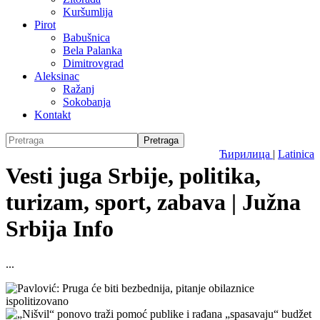
Kuršumlija
Pirot
Babušnica
Bela Palanka
Dimitrovgrad
Aleksinac
Ražanj
Sokobanja
Kontakt
Ћирилица
|
Latinica
Vesti juga Srbije, politika,
turizam, sport, zabava | Južna
Srbija Info
...