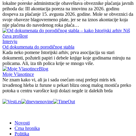
lokalne poreske administracije obaveštava obveznike plaćanja javnih
prihoda da: III akontacija poreza na imovinu za 2026. godinu
dospeva za plaćanje 15. avgusta 2026. godine. Mole se obveznici da
svoje obaveze blagovremeno plate, jer se na iznos akontacije koja
nije plaćena do navedenog roka plaća…
Intervju
Od dokumenata do porodičnog stabla
Kada neko pomene Istorijski arhiv, prva asocijacija su stari
dokumenti, požuteli papiri i debele knjige koje godinama miruju na
policama. Ali, iza tih polica krije se mnogo više.
Blog
Moje Vlasotince
Ne znam kako vi, ali ja i sada osećam onaj prelepi miris tek
izvađenog hleba iz furune u pekari blizu onog malog mostića preko
potoka u centru varošice koji dolazi negde iz dalekih brda
Novosti
Crna hronika
Politika