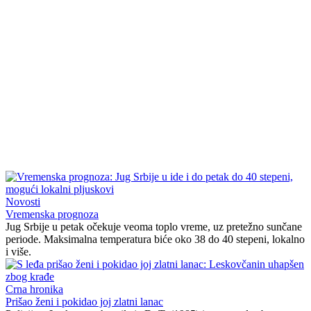
Novosti
Vremenska prognoza
Jug Srbije u petak očekuje veoma toplo vreme, uz pretežno sunčane
periode. Maksimalna temperatura biće oko 38 do 40 stepeni, lokalno
i više.
Crna hronika
Prišao ženi i pokidao joj zlatni lanac