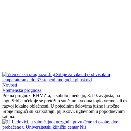
Novosti
Vremenska prognoza
Prema prognozi RHMZ-a, u subotu i nedelju, 8. i 9. avgusta, na
jugu Srbije očekuje se pretežno sunčano i veoma toplo vreme, ali uz
razvoj lokalne oblačnosti. U pojedinim delovima južne i istočne
Srbije mogući su kratkotrajni pljuskovi, uglavnom u popodnevnim
satima.