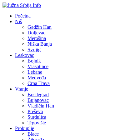
Početna
Niš
Gadžin Han
Doljevac
Merošina
Niška Banja
Svrljig
Leskovac
Bojnik
Vlasotince
Lebane
Medveđa
Crna Trava
Vranje
Bosilegrad
Bujanovac
Vladičin Han
Preševo
Surdulica
Trgovište
Prokuplje
Blace
Žitorađa