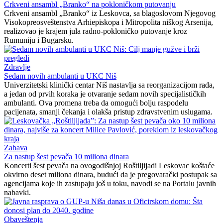
Crkveni ansambl „Branko“ na pokloničkom putovanju
Crkveni ansambl „Branko“ iz Leskovca, sa blagoslovom Njegovog
Visokopreosveštenstva Arhiepiskopa i Mitropolita niškog Arsenija,
realizovao je krajem jula radno-pokloničko putovanje kroz
Rumuniju i Bugarsku.
Zdravlje
Sedam novih ambulanti u UKC Niš
Univerzitetski klinički centar Niš nastavlja sa reorganizacijom rada,
a jedan od prvih koraka je otvaranje sedam novih specijalističkih
ambulanti. Ova promena treba da omogući bolju raspodelu
pacijenata, smanji čekanja i olakša pristup zdravstvenim uslugama.
Zabava
Za nastup šest pevača 10 miliona dinara
Koncerti šest pevača na ovogodišnjoj Roštiljijadi Leskovac koštaće
okvirno deset miliona dinara, budući da je pregovarački postupak sa
agencijama koje ih zastupaju još u toku, navodi se na Portalu javnih
nabavki.
Obaveštenja