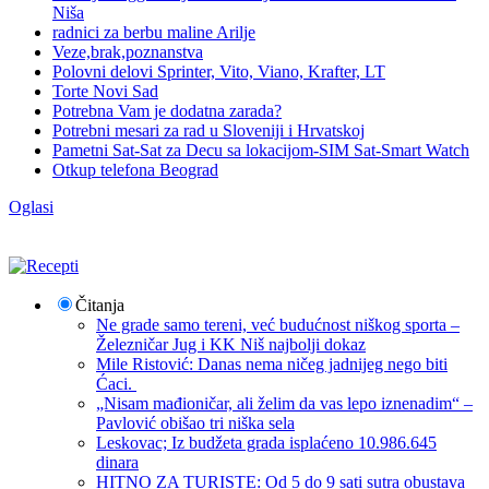
Niša
radnici za berbu maline Arilje
Veze,brak,poznanstva
Polovni delovi Sprinter, Vito, Viano, Krafter, LT
Torte Novi Sad
Potrebna Vam je dodatna zarada?
Potrebni mesari za rad u Sloveniji i Hrvatskoj
Pametni Sat-Sat za Decu sa lokacijom-SIM Sat-Smart Watch
Otkup telefona Beograd
Oglasi
Čitanja
Ne grade samo tereni, već budućnost niškog sporta –
Železničar Jug i KK Niš najbolji dokaz
Mile Ristović: Danas nema ničeg jadnijeg nego biti
Ćaci.
„Nisam mađioničar, ali želim da vas lepo iznenadim“ –
Pavlović obišao tri niška sela
Leskovac; Iz budžeta grada isplaćeno 10.986.645
dinara
HITNO ZA TURISTE: Od 5 do 9 sati sutra obustava