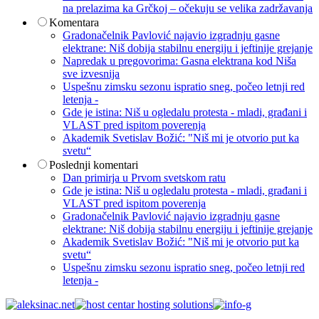
na prelazima ka Grčkoj – očekuju se velika zadržavanja
Komentara
Gradonačelnik Pavlović najavio izgradnju gasne
elektrane: Niš dobija stabilnu energiju i jeftinije grejanje
Napredak u pregovorima: Gasna elektrana kod Niša
sve izvesnija
Uspešnu zimsku sezonu ispratio sneg, počeo letnji red
letenja -
Gde je istina: Niš u ogledalu protesta - mladi, građani i
VLAST pred ispitom poverenja
Akademik Svetislav Božić: "Niš mi je otvorio put ka
svetu“
Poslednji komentari
Dan primirja u Prvom svetskom ratu
Gde je istina: Niš u ogledalu protesta - mladi, građani i
VLAST pred ispitom poverenja
Gradonačelnik Pavlović najavio izgradnju gasne
elektrane: Niš dobija stabilnu energiju i jeftinije grejanje
Akademik Svetislav Božić: "Niš mi je otvorio put ka
svetu“
Uspešnu zimsku sezonu ispratio sneg, počeo letnji red
letenja -