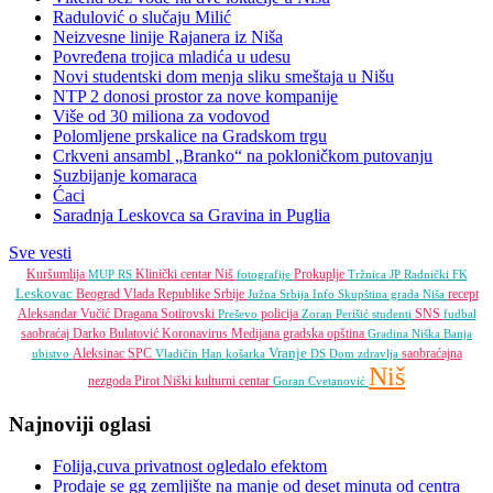
Radulović o slučaju Milić
Neizvesne linije Rajanera iz Niša
Povređena trojica mladića u udesu
Novi studentski dom menja sliku smeštaja u Nišu
NTP 2 donosi prostor za nove kompanije
Više od 30 miliona za vodovod
Polomljene prskalice na Gradskom trgu
Crkveni ansambl „Branko“ na pokloničkom putovanju
Suzbijanje komaraca
Ćaci
Saradnja Leskovca sa Gravina in Puglia
Sve vesti
Kuršumlija
Klinički centar Niš
Prokuplje
MUP RS
fotografije
Tržnica JP
Radnički FK
Leskovac
Beograd
Vlada Republike Srbije
recept
Južna Srbija Info
Skupština grada Niša
Aleksandar Vučić
Dragana Sotirovski
policija
SNS
Preševo
Zoran Perišić
studenti
fudbal
saobraćaj
Darko Bulatović
Koronavirus
Medijana gradska opština
Gradina
Niška Banja
Vranje
Aleksinac
SPC
saobraćajna
ubistvo
Vladičin Han
košarka
DS
Dom zdravlja
Niš
nezgoda
Pirot
Niški kulturni centar
Goran Cvetanović
Najnoviji oglasi
Folija,cuva privatnost ogledalo efektom
Prodaje se gg zemljište na manje od deset minuta od centra