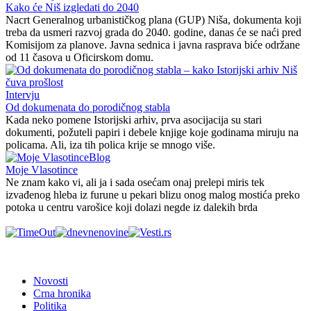
Kako će Niš izgledati do 2040
Nacrt Generalnog urbanističkog plana (GUP) Niša, dokumenta koji
treba da usmeri razvoj grada do 2040. godine, danas će se naći pred
Komisijom za planove. Javna sednica i javna rasprava biće održane
od 11 časova u Oficirskom domu.
Intervju
Od dokumenata do porodičnog stabla
Kada neko pomene Istorijski arhiv, prva asocijacija su stari
dokumenti, požuteli papiri i debele knjige koje godinama miruju na
policama. Ali, iza tih polica krije se mnogo više.
Blog
Moje Vlasotince
Ne znam kako vi, ali ja i sada osećam onaj prelepi miris tek
izvađenog hleba iz furune u pekari blizu onog malog mostića preko
potoka u centru varošice koji dolazi negde iz dalekih brda
Novosti
Crna hronika
Politika