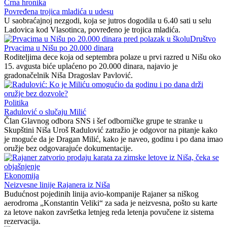
Crna hronika
Povređena trojica mladića u udesu
U saobraćajnoj nezgodi, koja se jutros dogodila u 6.40 sati u selu
Ladovica kod Vlasotinca, povređeno je trojica mladića.
Društvo
Prvacima u Nišu po 20.000 dinara
Roditeljima dece koja od septembra polaze u prvi razred u Nišu oko
15. avgusta biće uplaćeno po 20.000 dinara, najavio je
gradonačelnik Niša Dragoslav Pavlović.
Politika
Radulović o slučaju Milić
Član Glavnog odbora SNS i šef odborničke grupe te stranke u
Skupštini Niša Uroš Radulović zatražio je odgovor na pitanje kako
je moguće da je Dragan Milić, kako je naveo, godinu i po dana imao
oružje bez odgovarajuće dokumentacije.
Ekonomija
Neizvesne linije Rajanera iz Niša
Budućnost pojedinih linija avio-kompanije Rajaner sa niškog
aerodroma „Konstantin Veliki“ za sada je neizvesna, pošto su karte
za letove nakon završetka letnjeg reda letenja povučene iz sistema
rezervacija.