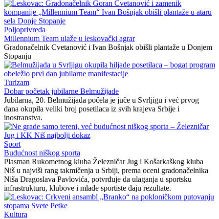
Poljoprivreda
Millennium Team ulaže u leskovački agrar
Gradonačelnik Cvetanović i Ivan Bošnjak obišli plantaže u Donjem
Stopanju
Turizam
Dobar početak jubilarne Belmužijade
Jubilarna, 20. Belmužijada počela je juče u Svrljigu i već prvog
dana okupila veliki broj posetilaca iz svih krajeva Srbije i
inostranstva.
Sport
Budućnost niškog sporta
Plasman Rukometnog kluba Železničar Jug i Košarkaškog kluba
Niš u najviši rang takmičenja u Srbiji, prema oceni gradonačelnika
Niša Dragoslava Pavlovića, potvrđuje da ulaganja u sportsku
infrastrukturu, klubove i mlade sportiste daju rezultate.
Kultura