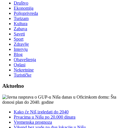
Društvo
Ekonomija
Poljoprivreda
Turizam
Kultura
Zabava
Saveti
Sport
Zdravlje
Intervju
Blog
Obaveštenja
Oglasi
Nekretnine
Turističke
Aktuelno
Kako će Niš izgledati do 2040
Prvacima u Nišu po 20.000 dinara
Vremenska prognoza
Vikend bez vode na dve lokacije u Nišu