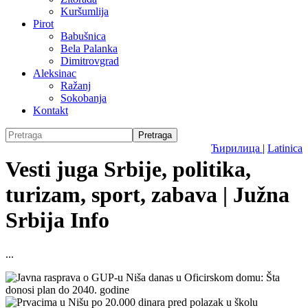
Kuršumlija
Pirot
Babušnica
Bela Palanka
Dimitrovgrad
Aleksinac
Ražanj
Sokobanja
Kontakt
Ћирилица
|
Latinica
Vesti juga Srbije, politika,
turizam, sport, zabava | Južna
Srbija Info
...