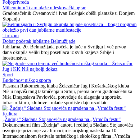
Poljoprivreda
Millennium Team ulaže u leskovački agrar
Gradonačelnik Cvetanović i Ivan Bošnjak obišli plantaže u Donjem
Stopanju
Turizam
Dobar početak jubilarne Belmužijade
Jubilarna, 20. Belmužijada počela je juče u Svrljigu i već prvog
dana okupila veliki broj posetilaca iz svih krajeva Srbije i
inostranstva.
Sport
Budućnost niškog sporta
Plasman Rukometnog kluba Železničar Jug i Košarkaškog kluba
Niš u najviši rang takmičenja u Srbiji, prema oceni gradonačelnika
Niša Dragoslava Pavlovića, potvrđuje da ulaganja u sportsku
infrastrukturu, klubove i mlade sportiste daju rezultate.
Kultura
„Žudnja“ Slađana Stojanovića nagrađena na „Vrmdža festu“
Dokumentarni film „Žudnja“ autora i reditelja Slađana Stojanovića
osvojio je priznanje za afirmaciju istorijskog nasleđa na 10.
Internacionalnom festivalu turističkog i ekološkog filma „Vrmdža