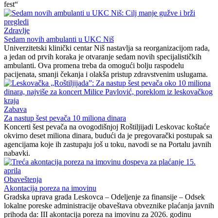
fest“
Zdravlje
Sedam novih ambulanti u UKC Niš
Univerzitetski klinički centar Niš nastavlja sa reorganizacijom rada,
a jedan od prvih koraka je otvaranje sedam novih specijalističkih
ambulanti. Ova promena treba da omogući bolju raspodelu
pacijenata, smanji čekanja i olakša pristup zdravstvenim uslugama.
Zabava
Za nastup šest pevača 10 miliona dinara
Koncerti šest pevača na ovogodišnjoj Roštiljijadi Leskovac koštaće
okvirno deset miliona dinara, budući da je pregovarački postupak sa
agencijama koje ih zastupaju još u toku, navodi se na Portalu javnih
nabavki.
Obaveštenja
Akontacija poreza na imovinu
Gradska uprava grada Leskovca – Odeljenje za finansije – Odsek
lokalne poreske administracije obaveštava obveznike plaćanja javnih
prihoda da: III akontacija poreza na imovinu za 2026. godinu