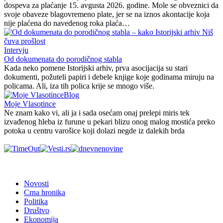
dospeva za plaćanje 15. avgusta 2026. godine. Mole se obveznici da
svoje obaveze blagovremeno plate, jer se na iznos akontacije koja
nije plaćena do navedenog roka plaća…
Intervju
Od dokumenata do porodičnog stabla
Kada neko pomene Istorijski arhiv, prva asocijacija su stari
dokumenti, požuteli papiri i debele knjige koje godinama miruju na
policama. Ali, iza tih polica krije se mnogo više.
Blog
Moje Vlasotince
Ne znam kako vi, ali ja i sada osećam onaj prelepi miris tek
izvađenog hleba iz furune u pekari blizu onog malog mostića preko
potoka u centru varošice koji dolazi negde iz dalekih brda
Novosti
Crna hronika
Politika
Društvo
Ekonomija