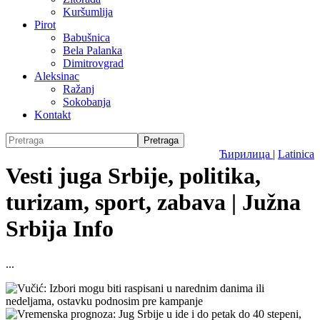
Kuršumlija
Pirot
Babušnica
Bela Palanka
Dimitrovgrad
Aleksinac
Ražanj
Sokobanja
Kontakt
Ћирилица
|
Latinica
Vesti juga Srbije, politika,
turizam, sport, zabava | Južna
Srbija Info
...