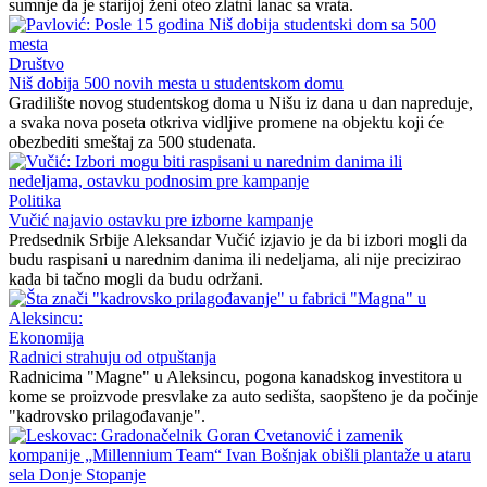
sumnje da je starijoj ženi oteo zlatni lanac sa vrata.
Društvo
Niš dobija 500 novih mesta u studentskom domu
Gradilište novog studentskog doma u Nišu iz dana u dan napreduje,
a svaka nova poseta otkriva vidljive promene na objektu koji će
obezbediti smeštaj za 500 studenata.
Politika
Vučić najavio ostavku pre izborne kampanje
Predsednik Srbije Aleksandar Vučić izjavio je da bi izbori mogli da
budu raspisani u narednim danima ili nedeljama, ali nije precizirao
kada bi tačno mogli da budu održani.
Ekonomija
Radnici strahuju od otpuštanja
Radnicima "Magne" u Aleksincu, pogona kanadskog investitora u
kome se proizvode presvlake za auto sedišta, saopšteno je da počinje
"kadrovsko prilagođavanje".