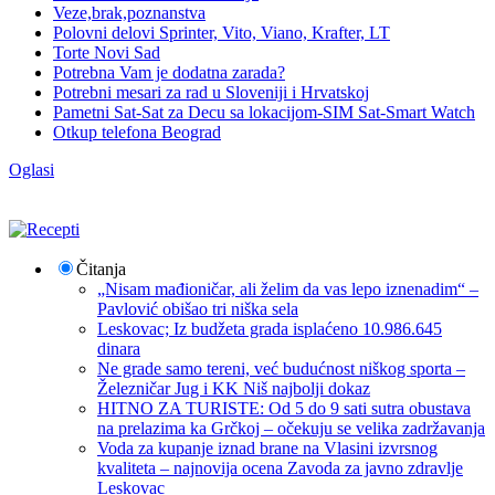
Veze,brak,poznanstva
Polovni delovi Sprinter, Vito, Viano, Krafter, LT
Torte Novi Sad
Potrebna Vam je dodatna zarada?
Potrebni mesari za rad u Sloveniji i Hrvatskoj
Pametni Sat-Sat za Decu sa lokacijom-SIM Sat-Smart Watch
Otkup telefona Beograd
Oglasi
Čitanja
„Nisam mađioničar, ali želim da vas lepo iznenadim“ –
Pavlović obišao tri niška sela
Leskovac; Iz budžeta grada isplaćeno 10.986.645
dinara
Ne grade samo tereni, već budućnost niškog sporta –
Železničar Jug i KK Niš najbolji dokaz
HITNO ZA TURISTE: Od 5 do 9 sati sutra obustava
na prelazima ka Grčkoj – očekuju se velika zadržavanja
Voda za kupanje iznad brane na Vlasini izvrsnog
kvaliteta – najnovija ocena Zavoda za javno zdravlje
Leskovac