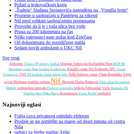
Požari u leskovačkom kraju
„Žudnja“ Slađana Stojanovića nagrađena na „Vrmdža festu“
Promene u saobraćaju u Panteleju za vikend
Niš pred velikim saobraćajnim promenama
Proverite da li je i vaša ulica bez vode
Pruga za 200 kilometara na čas
Niški vatrogasci gase požar kod Zaječara
Od dokumenata do porodičnog stabla
Sedam novih ambulanti u UKC Niš
Sve vesti
Aleksinac
Dragana Sotirovski
Kuršumlija
Pirot
Tržnica JP
ubistvo
fudbal
MUP RS
Leskovac
Klinički centar Niš
Prokuplje
SPC
Skupština grada Niša
Gradina
Goran
SNS
Niški kulturni centar
Vlada Republike Srbije
Cvetanović
DS
košarka
Južna Srbija Info
Niš
recept
Medijana gradska opština
Beograd
Darko Bulatović
Dom zdravlja
studenti
Vranje
saobraćajna nezgoda
policija
Aleksandar Vučić
Preševo
fotografije
Radnički FK
Koronavirus
saobraćaj
Vladičin Han
Niška Banja
Zoran Perišić
Najnoviji oglasi
Folija,cuva privatnost ogledalo efektom
Prodaje se gg zemljište na manje od deset minuta od centra
Niša
radnici za berbu maline Arilje