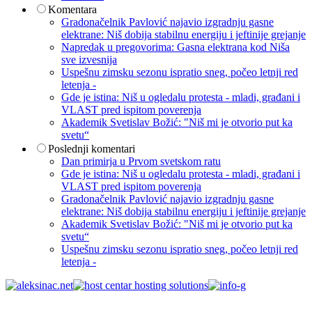
Komentara
Gradonačelnik Pavlović najavio izgradnju gasne
elektrane: Niš dobija stabilnu energiju i jeftinije grejanje
Napredak u pregovorima: Gasna elektrana kod Niša
sve izvesnija
Uspešnu zimsku sezonu ispratio sneg, počeo letnji red
letenja -
Gde je istina: Niš u ogledalu protesta - mladi, građani i
VLAST pred ispitom poverenja
Akademik Svetislav Božić: "Niš mi je otvorio put ka
svetu“
Poslednji komentari
Dan primirja u Prvom svetskom ratu
Gde je istina: Niš u ogledalu protesta - mladi, građani i
VLAST pred ispitom poverenja
Gradonačelnik Pavlović najavio izgradnju gasne
elektrane: Niš dobija stabilnu energiju i jeftinije grejanje
Akademik Svetislav Božić: "Niš mi je otvorio put ka
svetu“
Uspešnu zimsku sezonu ispratio sneg, počeo letnji red
letenja -