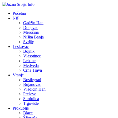
Početna
Niš
Gadžin Han
Doljevac
Merošina
Niška Banja
Svrljig
Leskovac
Bojnik
Vlasotince
Lebane
Medveđa
Crna Trava
Vranje
Bosilegrad
Bujanovac
Vladičin Han
Preševo
Surdulica
Trgovište
Prokuplje
Blace
Žitorađa