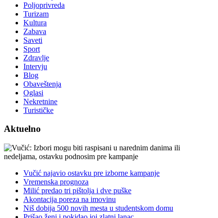
Poljoprivreda
Turizam
Kultura
Zabava
Saveti
Sport
Zdravlje
Intervju
Blog
Obaveštenja
Oglasi
Nekretnine
Turističke
Aktuelno
Vučić najavio ostavku pre izborne kampanje
Vremenska prognoza
Milić predao tri pištolja i dve puške
Akontacija poreza na imovinu
Niš dobija 500 novih mesta u studentskom domu
Prišao ženi i pokidao joj zlatni lanac