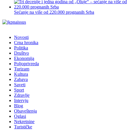
Sećanje na više od 220.000 prognanih Srba
Novosti
Crna hronika
Politika
Društvo
Ekonomija
Poljoprivreda
Turizam
Kultura
Zabava
Saveti
Sport
Zdravlje
Intervju
Blog
Obaveštenja
Oglasi
Nekretnine
Turističke