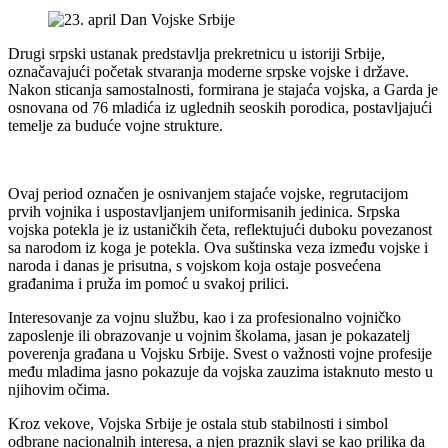
Drugi srpski ustanak predstavlja prekretnicu u istoriji Srbije,
označavajući početak stvaranja moderne srpske vojske i države.
Nakon sticanja samostalnosti, formirana je stajaća vojska, a Garda je
osnovana od 76 mladića iz uglednih seoskih porodica, postavljajući
temelje za buduće vojne strukture.
Ovaj period označen je osnivanjem stajaće vojske, regrutacijom
prvih vojnika i uspostavljanjem uniformisanih jedinica. Srpska
vojska potekla je iz ustaničkih četa, reflektujući duboku povezanost
sa narodom iz koga je potekla. Ova suštinska veza između vojske i
naroda i danas je prisutna, s vojskom koja ostaje posvećena
građanima i pruža im pomoć u svakoj prilici.
Interesovanje za vojnu službu, kao i za profesionalno vojničko
zaposlenje ili obrazovanje u vojnim školama, jasan je pokazatelj
poverenja građana u Vojsku Srbije. Svest o važnosti vojne profesije
među mladima jasno pokazuje da vojska zauzima istaknuto mesto u
njihovim očima.
Kroz vekove, Vojska Srbije je ostala stub stabilnosti i simbol
odbrane nacionalnih interesa, a njen praznik slavi se kao prilika da