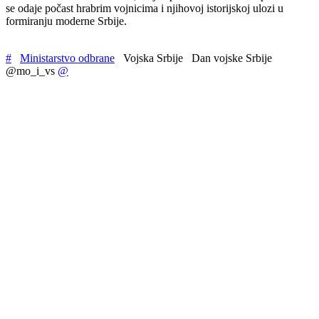
se odaje počast hrabrim vojnicima i njihovoj istorijskoj ulozi u
formiranju moderne Srbije.
#
Ministarstvo odbrane
Vojska Srbije
Dan vojske Srbije
@mo_i_vs
@