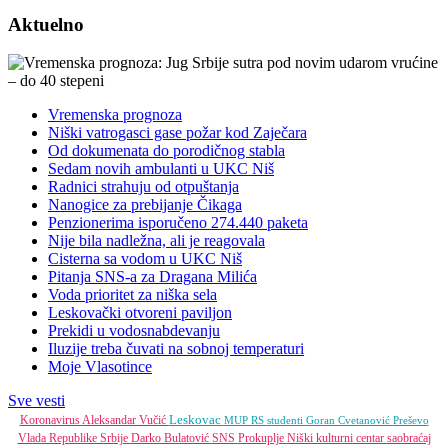
Aktuelno
Vremenska prognoza
Niški vatrogasci gase požar kod Zaječara
Od dokumenata do porodičnog stabla
Sedam novih ambulanti u UKC Niš
Radnici strahuju od otpuštanja
Nanogice za prebijanje Čikaga
Penzionerima isporučeno 274.440 paketa
Nije bila nadležna, ali je reagovala
Cisterna sa vodom u UKC Niš
Pitanja SNS-a za Dragana Milića
Voda prioritet za niška sela
Leskovački otvoreni paviljon
Prekidi u vodosnabdevanju
Iluzije treba čuvati na sobnoj temperaturi
Moje Vlasotince
Sve vesti
Leskovac
Koronavirus
Aleksandar Vučić
MUP RS
studenti
Goran Cvetanović
Preševo
Vlada Republike Srbije
Darko Bulatović
SNS
Prokuplje
Niški kulturni centar
saobraćaj