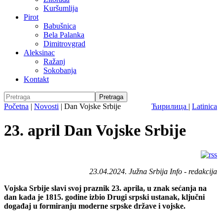
Kuršumlija
Pirot
Babušnica
Bela Palanka
Dimitrovgrad
Aleksinac
Ražanj
Sokobanja
Kontakt
Početna
|
Novosti
|
Dan Vojske Srbije
Ћирилица
|
Latinica
23. april Dan Vojske Srbije
23.04.2024. Južna Srbija Info - redakcija
Vojska Srbije slavi svoj praznik 23. aprila, u znak sećanja na
dan kada je 1815. godine izbio Drugi srpski ustanak, ključni
događaj u formiranju moderne srpske države i vojske.