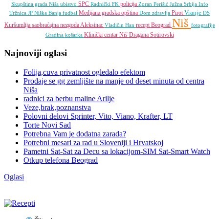
SPC
policija
Skupština grada Niša
ubistvo
Radnički FK
Zoran Perišić
Južna Srbija Info
Vranje
Medijana gradska opština
Pirot
Tržnica JP
Niška Banja
fudbal
Dom zdravlja
DS
Niš
Kuršumlija
saobraćajna nezgoda
Aleksinac
recept
Beograd
Vladičin Han
fotografije
Klinički centar Niš
Dragana Sotirovski
Gradina
košarka
Najnoviji oglasi
Folija,cuva privatnost ogledalo efektom
Prodaje se gg zemljište na manje od deset minuta od centra
Niša
radnici za berbu maline Arilje
Veze,brak,poznanstva
Polovni delovi Sprinter, Vito, Viano, Krafter, LT
Torte Novi Sad
Potrebna Vam je dodatna zarada?
Potrebni mesari za rad u Sloveniji i Hrvatskoj
Pametni Sat-Sat za Decu sa lokacijom-SIM Sat-Smart Watch
Otkup telefona Beograd
Oglasi