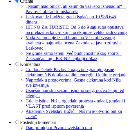
Čitanja
„Nisam mađioničar, ali želim da vas lepo iznenadim“ –
Pavlović obišao tri niška sela
Leskovac; Iz budžeta grada isplaćeno 10.986.645
dinara
HITNO ZA TURISTE: Od 5 do 9 sati sutra obustava
na prelazima ka Grčkoj – očekuju se velika zadržavanja
Voda za kupanje iznad brane na Vlasini izvrsnog
kvaliteta – najnovija ocena Zavoda za javno zdravlje
Leskovac
Ne grade samo tereni, već budućnost niškog sporta –
Železničar Jug i KK Niš najbolji dokaz
Komentara
Gradonačelnik Pavlović najavio izgradnju gasne
elektrane: Niš dobija stabilnu energiju i jeftinije grejanje
Napredak u pregovorima: Gasna elektrana kod Niša
sve izvesnija
Uspešnu zimsku sezonu ispratio sneg, počeo letnji red
letenja -
Gde je istina: Niš u ogledalu protesta - mladi, građani i
VLAST pred ispitom poverenja
Akademik Svetislav Božić: "Niš mi je otvorio put ka
svetu“
Poslednji komentari
Dan primirja u Prvom svetskom ratu