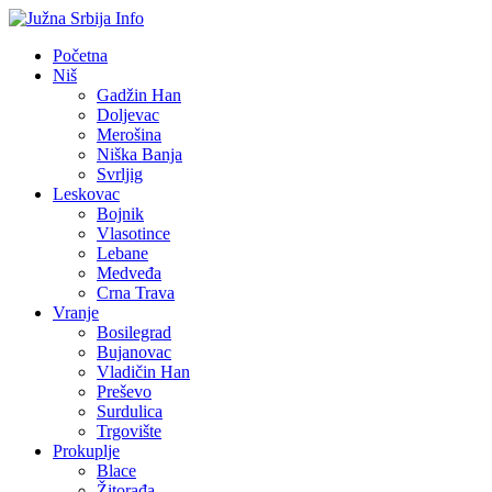
Početna
Niš
Gadžin Han
Doljevac
Merošina
Niška Banja
Svrljig
Leskovac
Bojnik
Vlasotince
Lebane
Medveđa
Crna Trava
Vranje
Bosilegrad
Bujanovac
Vladičin Han
Preševo
Surdulica
Trgovište
Prokuplje
Blace
Žitorađa