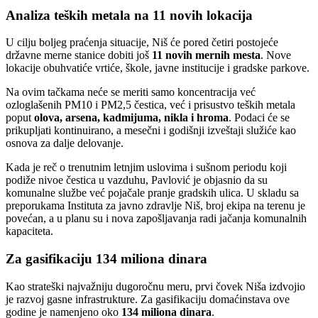
Analiza teških metala na 11 novih lokacija
U cilju boljeg praćenja situacije, Niš će pored četiri postojeće
državne merne stanice dobiti još
11 novih mernih mesta
. Nove
lokacije obuhvatiće vrtiće, škole, javne institucije i gradske parkove.
Na ovim tačkama neće se meriti samo koncentracija već
ozloglašenih PM10 i PM2,5 čestica, već i prisustvo teških metala
poput
olova, arsena, kadmijuma, nikla i hroma
. Podaci će se
prikupljati kontinuirano, a mesečni i godišnji izveštaji služiće kao
osnova za dalje delovanje.
Kada je reč o trenutnim letnjim uslovima i sušnom periodu koji
podiže nivoe čestica u vazduhu, Pavlović je objasnio da su
komunalne službe već pojačale pranje gradskih ulica. U skladu sa
preporukama Instituta za javno zdravlje Niš, broj ekipa na terenu je
povećan, a u planu su i nova zapošljavanja radi jačanja komunalnih
kapaciteta.
Za gasifikaciju 134 miliona dinara
Kao strateški najvažniju dugoročnu meru, prvi čovek Niša izdvojio
je razvoj gasne infrastrukture. Za gasifikaciju domaćinstava ove
godine je namenjeno oko
134 miliona dinara
.