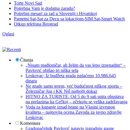
Torte Novi Sad
Potrebna Vam je dodatna zarada?
Potrebni mesari za rad u Sloveniji i Hrvatskoj
Pametni Sat-Sat za Decu sa lokacijom-SIM Sat-Smart Watch
Otkup telefona Beograd
Oglasi
Čitanja
„Nisam mađioničar, ali želim da vas lepo iznenadim“ –
Pavlović obišao tri niška sela
Leskovac; Iz budžeta grada isplaćeno 10.986.645
dinara
Ne grade samo tereni, već budućnost niškog sporta –
Železničar Jug i KK Niš najbolji dokaz
HITNO ZA TURISTE: Od 5 do 9 sati sutra obustava
na prelazima ka Grčkoj – očekuju se velika zadržavanja
Voda za kupanje iznad brane na Vlasini izvrsnog
kvaliteta – najnovija ocena Zavoda za javno zdravlje
Leskovac
Komentara
Gradonačelnik Pavlović najavio izgradnju gasne