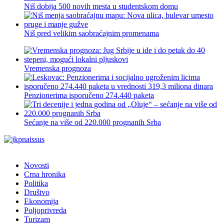
Niš dobija 500 novih mesta u studentskom domu
Niš pred velikim saobraćajnim promenama
Vremenska prognoza
Penzionerima isporučeno 274.440 paketa
Sećanje na više od 220.000 prognanih Srba
Novosti
Crna hronika
Politika
Društvo
Ekonomija
Poljoprivreda
Turizam