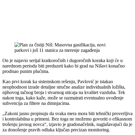
On je najavio serijal kratkoročnih i dugoročnih koraka koji će u
narednom periodu biti preduzeti kako bi grad na Nišavi konačno
prodisao punim plućima.
Kao prvi korak ka sistemskom rešenju, Pavlović je istakao
neophodnost izrade detaljne stručne analize individualnih ložišta,
njihovog tačnog broja i stvarnog uticaja na kvalitet vazduha. Tek
nakon toga, kako kaže, može se razmatrati eventualno uvođenje
subvencija za filtere na dimnjacima.
„Zakoni jasno propisuju da svaka mera mora biti tehnički proverljiva
i kontrolabilna u primeni. Bez toga ne možemo govoriti o efikasnom
trošenju javnog novca“, izjavio je gradonačelnik, naglašavajući da je
za donošenje pravih odluka ključan precizan monitoring.