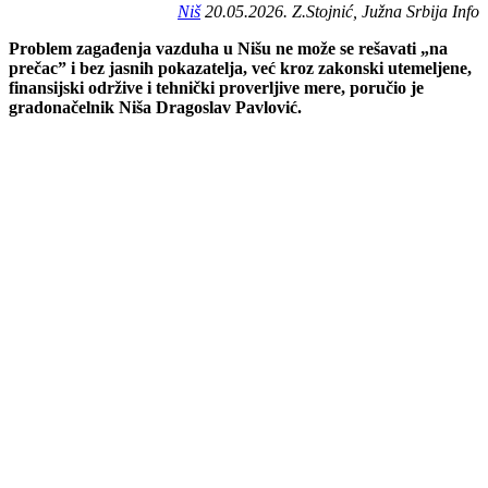
Niš
20.05.2026. Z.Stojnić, Južna Srbija Info
Problem zagađenja vazduha u Nišu ne može se rešavati „na
prečac” i bez jasnih pokazatelja, već kroz zakonski utemeljene,
finansijski održive i tehnički proverljive mere, poručio je
gradonačelnik Niša Dragoslav Pavlović.