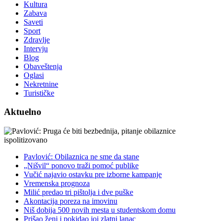
Kultura
Zabava
Saveti
Sport
Zdravlje
Intervju
Blog
Obaveštenja
Oglasi
Nekretnine
Turističke
Aktuelno
Pavlović: Obilaznica ne sme da stane
„Nišvil“ ponovo traži pomoć publike
Vučić najavio ostavku pre izborne kampanje
Vremenska prognoza
Milić predao tri pištolja i dve puške
Akontacija poreza na imovinu
Niš dobija 500 novih mesta u studentskom domu
Prišao ženi i pokidao joj zlatni lanac