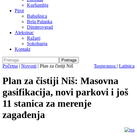
Kuršumlija
Pirot
Babušnica
Bela Palanka
Dimitrovgrad
Aleksinac
Ražanj
Sokobanja
Kontakt
Početna
|
Novosti
|
Plan za čistiji Niš
Ћирилица
|
Latinica
Plan za čistiji Niš: Masovna
gasifikacija, novi parkovi i još
11 stanica za merenje
zagađenja