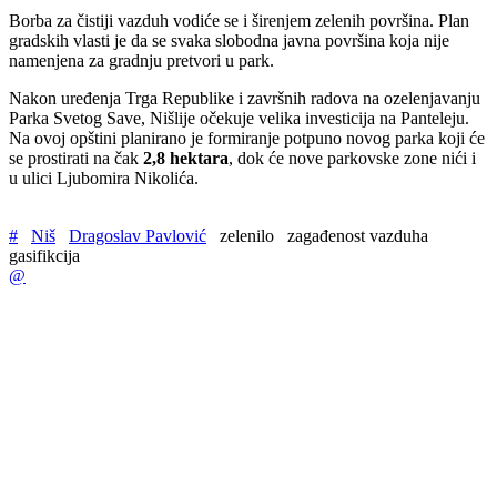
Borba za čistiji vazduh vodiće se i širenjem zelenih površina. Plan
gradskih vlasti je da se svaka slobodna javna površina koja nije
namenjena za gradnju pretvori u park.
Nakon uređenja Trga Republike i završnih radova na ozelenjavanju
Parka Svetog Save, Nišlije očekuje velika investicija na Panteleju.
Na ovoj opštini planirano je formiranje potpuno novog parka koji će
se prostirati na čak
2,8 hektara
, dok će nove parkovske zone nići i
u ulici Ljubomira Nikolića.
#
Niš
Dragoslav Pavlović
zelenilo
zagađenost vazduha
gasifikcija
@