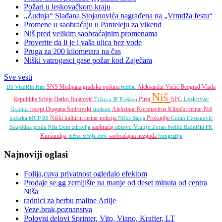
Požari u leskovačkom kraju
„Žudnja“ Slađana Stojanovića nagrađena na „Vrmdža festu“
Promene u saobraćaju u Panteleju za vikend
Niš pred velikim saobraćajnim promenama
Proverite da li je i vaša ulica bez vode
Pruga za 200 kilometara na čas
Niški vatrogasci gase požar kod Zaječara
Sve vesti
SNS
Medijana gradska opština
Aleksandar Vučić
Beograd
Vlada
DS
Vladičin Han
fudbal
Niš
Leskovac
Republike Srbije
Darko Bulatović
Pirot
SPC
Tržnica JP
Preševo
recept
Dragana Sotirovski
Aleksinac
Koronavirus
Klinički centar Niš
Gradina
studenti
Niški kulturni centar
policija
Prokuplje
košarka
MUP RS
Niška Banja
Goran Cvetanović
Vranje
saobraćaj
Skupština grada Niša
Dom zdravlja
ubistvo
Zoran Perišić
Radnički FK
Kuršumlija
saobraćajna nezgoda
Južna Srbija Info
fotografije
Najnoviji oglasi
Folija,cuva privatnost ogledalo efektom
Prodaje se gg zemljište na manje od deset minuta od centra
Niša
radnici za berbu maline Arilje
Veze,brak,poznanstva
Polovni delovi Sprinter, Vito, Viano, Krafter, LT