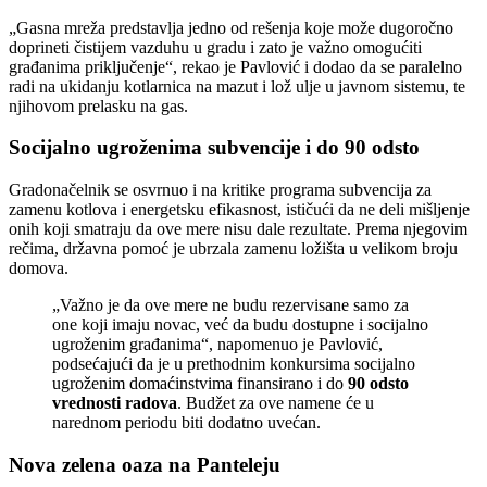
„Gasna mreža predstavlja jedno od rešenja koje može dugoročno
doprineti čistijem vazduhu u gradu i zato je važno omogućiti
građanima priključenje“, rekao je Pavlović i dodao da se paralelno
radi na ukidanju kotlarnica na mazut i lož ulje u javnom sistemu, te
njihovom prelasku na gas.
Socijalno ugroženima subvencije i do 90 odsto
Gradonačelnik se osvrnuo i na kritike programa subvencija za
zamenu kotlova i energetsku efikasnost, ističući da ne deli mišljenje
onih koji smatraju da ove mere nisu dale rezultate. Prema njegovim
rečima, državna pomoć je ubrzala zamenu ložišta u velikom broju
domova.
„Važno je da ove mere ne budu rezervisane samo za
one koji imaju novac, već da budu dostupne i socijalno
ugroženim građanima“, napomenuo je Pavlović,
podsećajući da je u prethodnim konkursima socijalno
ugroženim domaćinstvima finansirano i do
90 odsto
vrednosti radova
. Budžet za ove namene će u
narednom periodu biti dodatno uvećan.
Nova zelena oaza na Panteleju