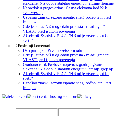
elektrane: Niš dobija stabilnu energiju i jeftinije grejanje
Napredak u pregovorima: Gasna elektrana kod Niša
sve izvesnija
Uspešnu zimsku sezonu ispratio sneg, počeo letnji red
letenja -
Gde je istina: Niš u ogledalu protesta - mladi, građani i
VLAST pred ispitom poverenja
Akademik Svetislav Božić: "Niš mi je otvorio put ka
svetu“
Poslednji komentari
Dan primirja u Prvom svetskom ratu
Gde je istina: Niš u ogledalu protesta - mladi, građani i
VLAST pred ispitom poverenja
Gradonačelnik Pavlović najavio izgradnju gasne
elektrane: Niš dobija stabilnu energiju i jeftinije grejanje
Akademik Svetislav Božić: "Niš mi je otvorio put ka
svetu“
Uspešnu zimsku sezonu ispratio sneg, počeo letnji red
letenja -