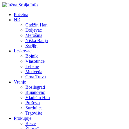
Početna
Niš
Gadžin Han
Doljevac
Merošina
Niška Banja
Svrljig
Leskovac
Bojnik
Vlasotince
Lebane
Medveđa
Crna Trava
Vranje
Bosilegrad
Bujanovac
Vladičin Han
Preševo
Surdulica
Trgovište
Prokuplje
Blace
Žitorađa