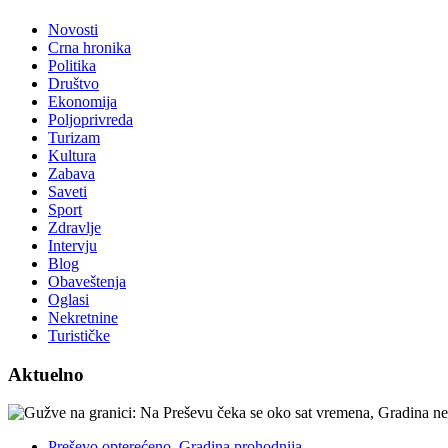
Novosti
Crna hronika
Politika
Društvo
Ekonomija
Poljoprivreda
Turizam
Kultura
Zabava
Saveti
Sport
Zdravlje
Intervju
Blog
Obaveštenja
Oglasi
Nekretnine
Turističke
Aktuelno
Preševo opterećeno, Gradina prohodnija