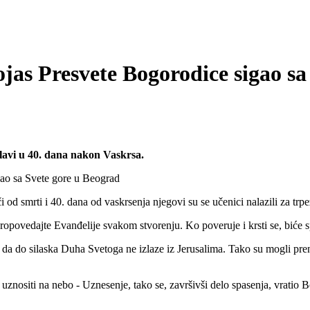
jas Presvete Bogorodice sigao sa
slavi u 40. dana nakon Vaskrsa.
d smrti i 40. dana od vaskrsenja njegovi su se učenici nalazili za trp
propovedajte Evanđelije svakom stvorenju. Ko poveruje i krsti se, biće 
da do silaska Duha Svetoga ne izlaze iz Jerusalima. Tako su mogli prenij
uznositi na nebo - Uznesenje, tako se, završivši delo spasenja, vratio