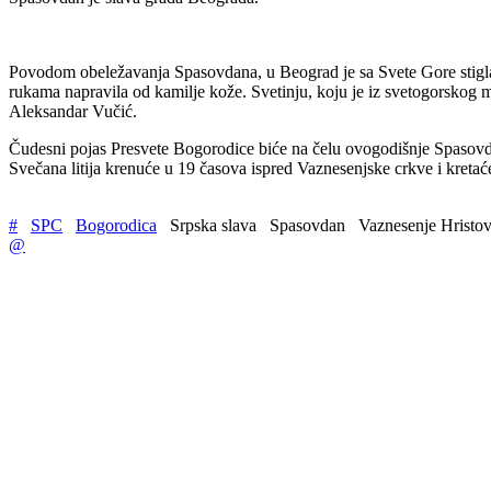
Povodom obeležavanja Spasovdana, u Beograd je sa Svete Gore stigla 
rukama napravila od kamilje kože. Svetinju, koju je iz svetogorskog 
Aleksandar Vučić.
Čudesni pojas Presvete Bogorodice biće na čelu ovogodišnje Spasovdans
Svečana litija krenuće u 19 časova ispred Vaznesenjske crkve i kret
#
SPC
Bogorodica
Srpska slava
Spasovdan
Vaznesenje Hristo
@