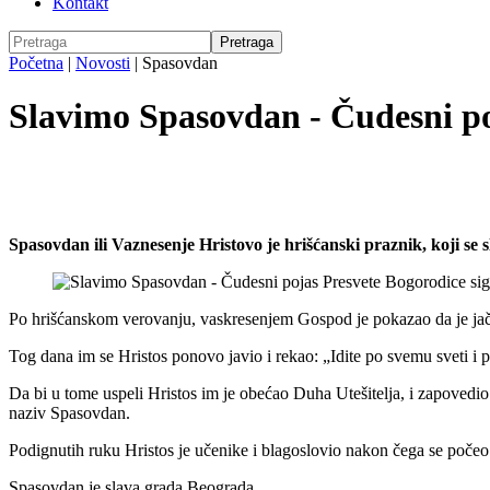
Kontakt
Početna
|
Novosti
|
Spasovdan
Slavimo Spasovdan - Čudesni po
Spasovdan ili Vaznesenje Hristovo je hrišćanski praznik, koji se 
Po hrišćanskom verovanju, vaskresenjem Gospod je pokazao da je jači o
Tog dana im se Hristos ponovo javio i rekao: „Idite po svemu sveti i 
Da bi u tome uspeli Hristos im je obećao Duha Utešitelja, i zapovedio 
naziv Spasovdan.
Podignutih ruku Hristos je učenike i blagoslovio nakon čega se počeo 
Spasovdan je slava grada Beograda.