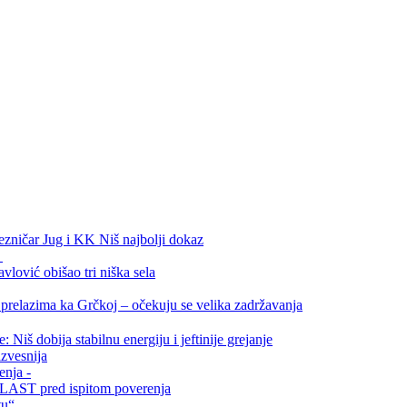
ezničar Jug i KK Niš najbolji dokaz
.
vlović obišao tri niška sela
relazima ka Grčkoj – očekuju se velika zadržavanja
Niš dobija stabilnu energiju i jeftinije grejanje
zvesnija
enja -
i VLAST pred ispitom poverenja
tu“