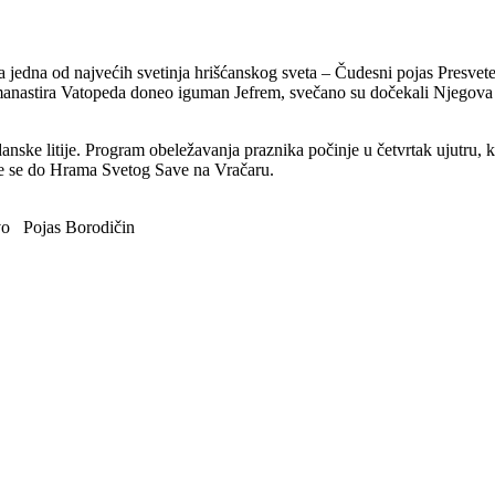
jedna od najvećih svetinja hrišćanskog sveta – Čudesni pojas Presvet
manastira Vatopeda doneo iguman Jefrem, svečano su dočekali Njegova sve
ke litije. Program obeležavanja praznika počinje u četvrtak ujutru, ka
aće se do Hrama Svetog Save na Vračaru.
vo
Pojas Borodičin