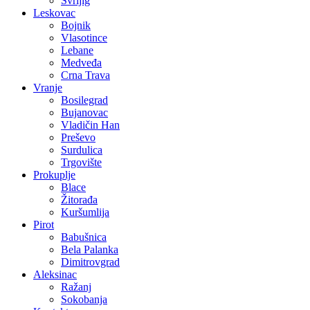
Svrljig
Leskovac
Bojnik
Vlasotince
Lebane
Medveđa
Crna Trava
Vranje
Bosilegrad
Bujanovac
Vladičin Han
Preševo
Surdulica
Trgovište
Prokuplje
Blace
Žitorađa
Kuršumlija
Pirot
Babušnica
Bela Palanka
Dimitrovgrad
Aleksinac
Ražanj
Sokobanja