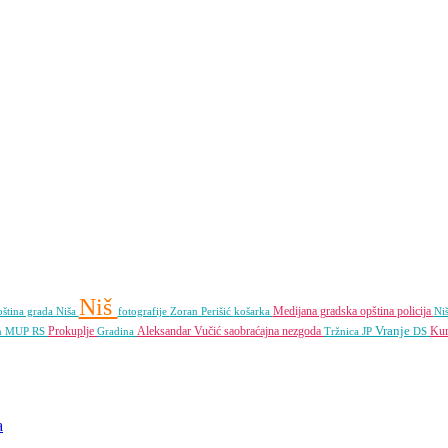
Niš
Medijana gradska opština
policija
ština grada Niša
fotografije
Zoran Perišić
košarka
Ni
Vranje
Prokuplje
Aleksandar Vučić
saobraćajna nezgoda
Kur
n
MUP RS
Gradina
Tržnica JP
DS
a