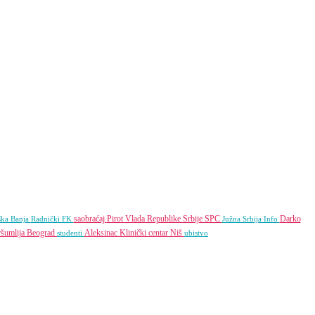
saobraćaj
Pirot
Vlada Republike Srbije
SPC
Darko
ška Banja
Radnički FK
Južna Srbija Info
šumlija
Beograd
Aleksinac
Klinički centar Niš
studenti
ubistvo