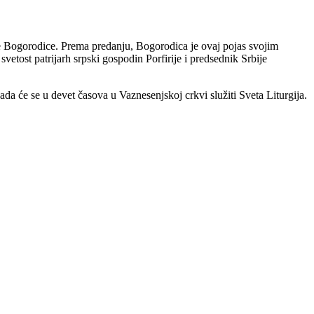
e Bogorodice. Prema predanju, Bogorodica je ovaj pojas svojim
tost patrijarh srpski gospodin Porfirije i predsednik Srbije
da će se u devet časova u Vaznesenjskoj crkvi služiti Sveta Liturgija.