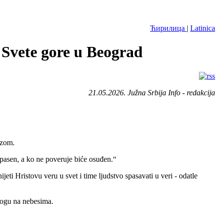
Ћирилица
|
Latinica
 Svete gore u Beograd
21.05.2026. Južna Srbija Info - redakcija
ezom.
spasen, a ko ne poveruje biće osuđen.“
eti Hristovu veru u svet i time ljudstvo spasavati u veri - odatle
 Bogu na nebesima.