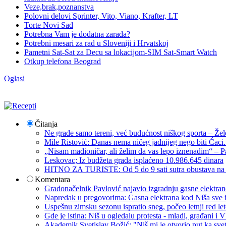
Veze,brak,poznanstva
Polovni delovi Sprinter, Vito, Viano, Krafter, LT
Torte Novi Sad
Potrebna Vam je dodatna zarada?
Potrebni mesari za rad u Sloveniji i Hrvatskoj
Pametni Sat-Sat za Decu sa lokacijom-SIM Sat-Smart Watch
Otkup telefona Beograd
Oglasi
Čitanja
Ne grade samo tereni, već budućnost niškog sporta – Žel
Mile Ristović: Danas nema ničeg jadnijeg nego biti Ćaci
„Nisam mađioničar, ali želim da vas lepo iznenadim“ – Pa
Leskovac; Iz budžeta grada isplaćeno 10.986.645 dinara
HITNO ZA TURISTE: Od 5 do 9 sati sutra obustava na p
Komentara
Gradonačelnik Pavlović najavio izgradnju gasne elektrane: 
Napredak u pregovorima: Gasna elektrana kod Niša sve i
Uspešnu zimsku sezonu ispratio sneg, počeo letnji red let
Gde je istina: Niš u ogledalu protesta - mladi, građani 
Akademik Svetislav Božić: "Niš mi je otvorio put ka sve