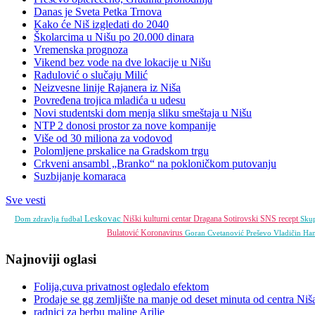
Danas je Sveta Petka Trnova
Kako će Niš izgledati do 2040
Školarcima u Nišu po 20.000 dinara
Vremenska prognoza
Vikend bez vode na dve lokacije u Nišu
Radulović o slučaju Milić
Neizvesne linije Rajanera iz Niša
Povređena trojica mladića u udesu
Novi studentski dom menja sliku smeštaja u Nišu
NTP 2 donosi prostor za nove kompanije
Više od 30 miliona za vodovod
Polomljene prskalice na Gradskom trgu
Crkveni ansambl „Branko“ na pokloničkom putovanju
Suzbijanje komaraca
Sve vesti
Leskovac
Niški kulturni centar
Dragana Sotirovski
SNS
recept
Dom zdravlja
fudbal
Skup
Bulatović
Koronavirus
Goran Cvetanović
Preševo
Vladičin Ha
Najnoviji oglasi
Folija,cuva privatnost ogledalo efektom
Prodaje se gg zemljište na manje od deset minuta od centra Niš
radnici za berbu maline Arilje