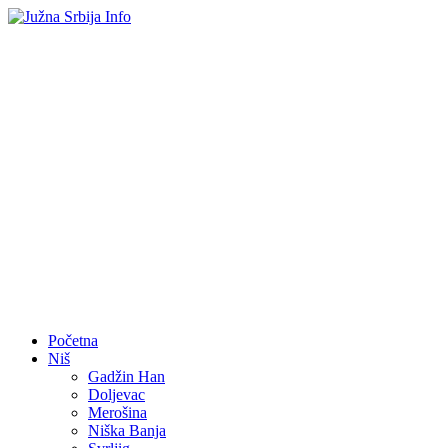
Početna
Niš
Gadžin Han
Doljevac
Merošina
Niška Banja