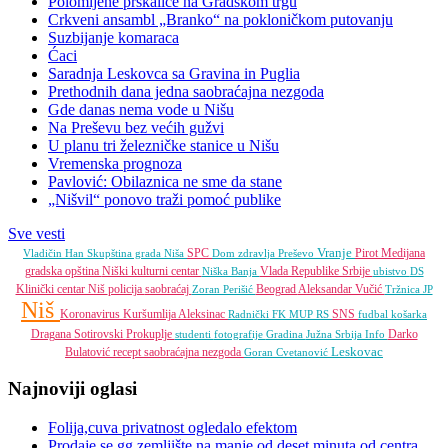
Polomljene prskalice na Gradskom trgu
Crkveni ansambl „Branko“ na pokloničkom putovanju
Suzbijanje komaraca
Ćaci
Saradnja Leskovca sa Gravina in Puglia
Prethodnih dana jedna saobraćajna nezgoda
Gde danas nema vode u Nišu
Na Preševu bez većih gužvi
U planu tri železničke stanice u Nišu
Vremenska prognoza
Pavlović: Obilaznica ne sme da stane
„Nišvil“ ponovo traži pomoć publike
Sve vesti
Vranje
SPC
Pirot
Medijana
Vladičin Han
Skupština grada Niša
Dom zdravlja
Preševo
gradska opština
Niški kulturni centar
Vlada Republike Srbije
Niška Banja
ubistvo
DS
Klinički centar Niš
policija
saobraćaj
Beograd
Aleksandar Vučić
Zoran Perišić
Tržnica JP
Niš
Koronavirus
Kuršumlija
Aleksinac
SNS
Radnički FK
MUP RS
fudbal
košarka
Dragana Sotirovski
Prokuplje
Darko
studenti
fotografije
Gradina
Južna Srbija Info
Leskovac
Bulatović
recept
saobraćajna nezgoda
Goran Cvetanović
Najnoviji oglasi
Folija,cuva privatnost ogledalo efektom
Prodaje se gg zemljište na manje od deset minuta od centra