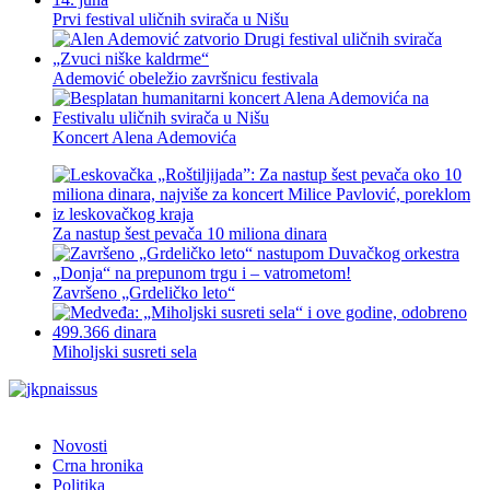
Prvi festival uličnih svirača u Nišu
Ademović obeležio završnicu festivala
Koncert Alena Ademovića
Za nastup šest pevača 10 miliona dinara
Završeno „Grdeličko leto“
Miholjski susreti sela
Novosti
Crna hronika
Politika