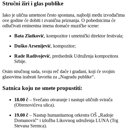
Stručni žiri i glas publike
Iako je ulična umetnost često spontana, najbolji među izvođačima
ove godine će dobiti i zvanična priznanja. O pobednicima će
odlučivati eminentna imena domaće muzičke scene:
Bata Zlatković
, kompozitor i umetnički direktor festivala;
Duško Arsenijević
, kompozitor;
Rade Radivojević
, predsednik Udruženja kompozitora
Srbije.
Osim stručnog suda, svoju reč daće i građani, koji će svojim
glasovima izabrati favorita za „Nagradu publike“.
Satnica koju ne smete propustiti:
18.00 č
– Svečano otvaranje i nastupi uličnih svirača
(Obrenovićeva ulica).
19.00 č
– Nastup humanitarnog orkestra OŠ „Radoje
Domanović“ i izložba Likovnog udruženja LUNA (Trg
Stevana Sremca).