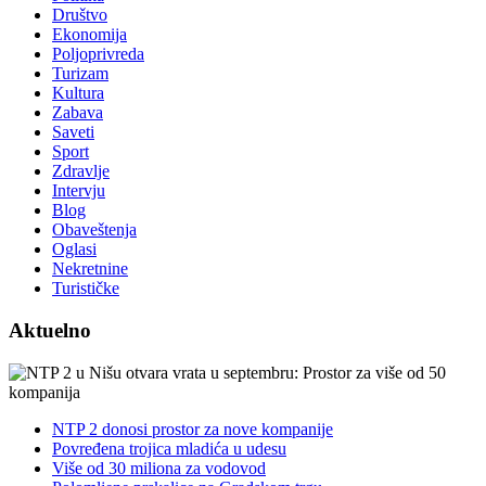
Društvo
Ekonomija
Poljoprivreda
Turizam
Kultura
Zabava
Saveti
Sport
Zdravlje
Intervju
Blog
Obaveštenja
Oglasi
Nekretnine
Turističke
Aktuelno
NTP 2 donosi prostor za nove kompanije
Povređena trojica mladića u udesu
Više od 30 miliona za vodovod