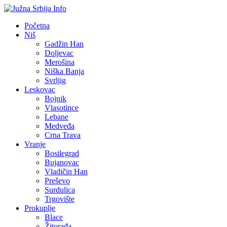
Početna
Niš
Gadžin Han
Doljevac
Merošina
Niška Banja
Svrljig
Leskovac
Bojnik
Vlasotince
Lebane
Medveđa
Crna Trava
Vranje
Bosilegrad
Bujanovac
Vladičin Han
Preševo
Surdulica
Trgovište
Prokuplje
Blace
Žitorađa