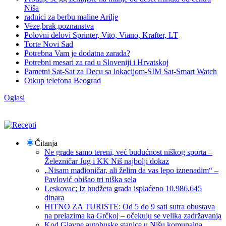
Niša
radnici za berbu maline Arilje
Veze,brak,poznanstva
Polovni delovi Sprinter, Vito, Viano, Krafter, LT
Torte Novi Sad
Potrebna Vam je dodatna zarada?
Potrebni mesari za rad u Sloveniji i Hrvatskoj
Pametni Sat-Sat za Decu sa lokacijom-SIM Sat-Smart Watch
Otkup telefona Beograd
Oglasi
Čitanja
Ne grade samo tereni, već budućnost niškog sporta –
Železničar Jug i KK Niš najbolji dokaz
„Nisam mađioničar, ali želim da vas lepo iznenadim“ –
Pavlović obišao tri niška sela
Leskovac; Iz budžeta grada isplaćeno 10.986.645
dinara
HITNO ZA TURISTE: Od 5 do 9 sati sutra obustava
na prelazima ka Grčkoj – očekuju se velika zadržavanja
Kod Glavne autobuske stanice u Nišu komunalna