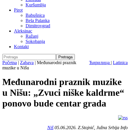
Kuršumlija
Pirot
Babušnica
Bela Palanka
Dimitrovgrad
Aleksinac
Ražanj
Sokobanja
Kontakt
Početna
|
Zabava
|
Međunarodni praznik
Ћирилица
|
Latinica
muzike u Nišu
Međunarodni praznik muzike
u Nišu: „Zvuci niške kaldrme“
ponovo bude centar grada
Niš
05.06.2026. Z.Stojnić, Južna Srbija Info