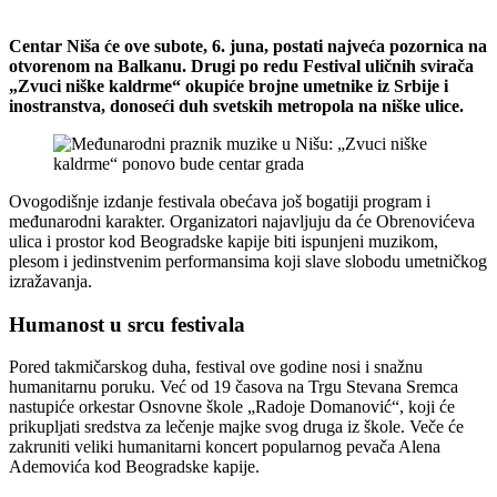
Centar Niša će ove subote, 6. juna, postati najveća pozornica na
otvorenom na Balkanu. Drugi po redu Festival uličnih svirača
„Zvuci niške kaldrme“ okupiće brojne umetnike iz Srbije i
inostranstva, donoseći duh svetskih metropola na niške ulice.
Ovogodišnje izdanje festivala obećava još bogatiji program i
međunarodni karakter. Organizatori najavljuju da će Obrenovićeva
ulica i prostor kod Beogradske kapije biti ispunjeni muzikom,
plesom i jedinstvenim performansima koji slave slobodu umetničkog
izražavanja.
Humanost u srcu festivala
Pored takmičarskog duha, festival ove godine nosi i snažnu
humanitarnu poruku. Već od 19 časova na Trgu Stevana Sremca
nastupiće orkestar Osnovne škole „Radoje Domanović“, koji će
prikupljati sredstva za lečenje majke svog druga iz škole. Veče će
zakruniti veliki humanitarni koncert popularnog pevača Alena
Ademovića kod Beogradske kapije.