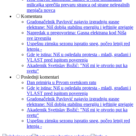
milicajka sprečila prevaru stranca od strane nelegalnih
menjača novca
Komentara
Gradonačelnik Pavlović najavio izgradnju gasne
elektrane: Niš dobija stabilnu energiju i jeftinije grejanje
Napredak u pregovorima: Gasna elektrana kod Niša
sve izvesnija
Uspešnu zimsku sezonu ispratio sneg, počeo letnji red
letenja -
Gde je istina: Niš u ogledalu protesta - mladi, građani i
VLAST pred ispitom poverenja
Akademik Svetislav Božić: "Niš mi je otvorio put ka
svetu“
Poslednji komentari
Dan primirja u Prvom svetskom ratu
Gde je istina: Niš u ogledalu protesta - mladi, građani i
VLAST pred ispitom poverenja
Gradonačelnik Pavlović najavio izgradnju gasne
elektrane: Niš dobija stabilnu energiju i jeftinije grejanje
Akademik Svetislav Božić: "Niš mi je otvorio put ka
svetu“
Uspešnu zimsku sezonu ispratio sneg, počeo letnji red
letenja -