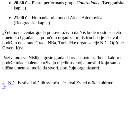
20.30 č
– Plesni performans grupe
Contradance
(Beogradska
kapija).
21.00 č
– Humanitarni koncert Alena Ademovića
(Beogradska kapija).
„Želimo da centar grada ponovo oživi i da Niš bude mesto susreta
umetnika i građana“, poručuju organizatori, ističući da je festival
podržan od strane Grada Niša, Turističke organizacije Niš i Opštine
Crveni Krst.
Pozivamo sve Nišlije i goste grada da ove subote izađu na kaldrmu,
podrže mlade talente i uživaju u jedinstvenoj atmosferi koju samo
ulična umetnost može da stvori, poručuju organizatori.
#
Niš
Festival uličnih svirača
festival Zvuci niške kaldrme
@