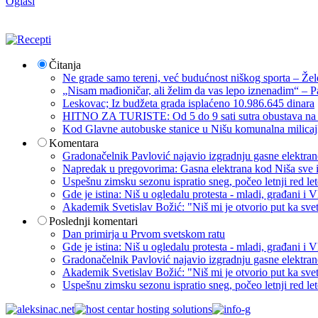
Oglasi
Čitanja
Ne grade samo tereni, već budućnost niškog sporta – Žel
„Nisam mađioničar, ali želim da vas lepo iznenadim“ – Pa
Leskovac; Iz budžeta grada isplaćeno 10.986.645 dinara
HITNO ZA TURISTE: Od 5 do 9 sati sutra obustava na p
Kod Glavne autobuske stanice u Nišu komunalna milicajk
Komentara
Gradonačelnik Pavlović najavio izgradnju gasne elektrane: 
Napredak u pregovorima: Gasna elektrana kod Niša sve i
Uspešnu zimsku sezonu ispratio sneg, počeo letnji red let
Gde je istina: Niš u ogledalu protesta - mladi, građani 
Akademik Svetislav Božić: "Niš mi je otvorio put ka sve
Poslednji komentari
Dan primirja u Prvom svetskom ratu
Gde je istina: Niš u ogledalu protesta - mladi, građani 
Gradonačelnik Pavlović najavio izgradnju gasne elektrane: 
Akademik Svetislav Božić: "Niš mi je otvorio put ka sve
Uspešnu zimsku sezonu ispratio sneg, počeo letnji red let