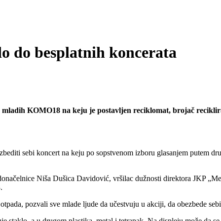
o do besplatnih koncerata
 mladih KOMO18 na keju je postavljen reciklomat, brojač recikli
editi sebi koncert na keju po sopstvenom izboru glasanjem putem društ
radonačelnice Niša Dušica Davidović, vršilac dužnosti direktora JKP „M
.
 otpada, pozvali sve mlade ljude da učestvuju u akciji, da obezbede sebi
e staklo, a u drugom plastika, metal i tetrapak. Na displeju može da se