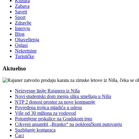
Kultura
Zabava
Saveti
Sport
Zdravlje
Intervju
Blog
Obaveštenja
Oglasi
Nekretnine
Turističke
Aktuelno
Neizvesne linije Rajanera iz Niša
Novi studentski dom menja sliku smeštaja u Nišu
NTP 2 donosi prostor za nove kompanije
Povređena trojica mladića u udesu
Više od 30 miliona za vodovod
Polomljene prskalice na Gradskom trgu
Crkveni ansambl „Branko“ na pokloničkom putovanju
Suzbijanje komaraca
Ćaci