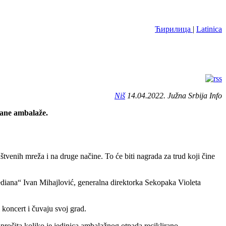
Ћирилица
|
Latinica
Niš
14.04.2022. Južna Srbija Info
rane ambalaže.
venih mreža i na druge načine. To će biti nagrada za trud koji čine
ediana“ Ivan Mihajlović, generalna direktorka Sekopaka Violeta
 koncert i čuvaju svoj grad.
 pročita koliko je jedinica ambalažnog otpada reciklirano.