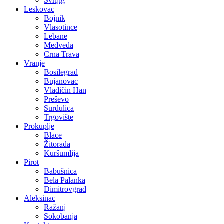
Svrljig
Leskovac
Bojnik
Vlasotince
Lebane
Medveđa
Crna Trava
Vranje
Bosilegrad
Bujanovac
Vladičin Han
Preševo
Surdulica
Trgovište
Prokuplje
Blace
Žitorađa
Kuršumlija
Pirot
Babušnica
Bela Palanka
Dimitrovgrad
Aleksinac
Ražanj
Sokobanja