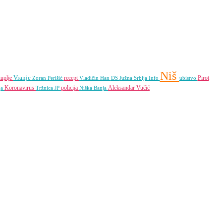
Niš
Vranje
uplje
recept
Pirot
Zoran Perišić
Vladičin Han
DS
Južna Srbija Info
ubistvo
Koronavirus
policija
Aleksandar Vučić
ja
Tržnica JP
Niška Banja