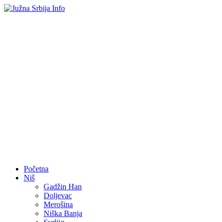
Početna
Niš
Gadžin Han
Doljevac
Merošina
Niška Banja