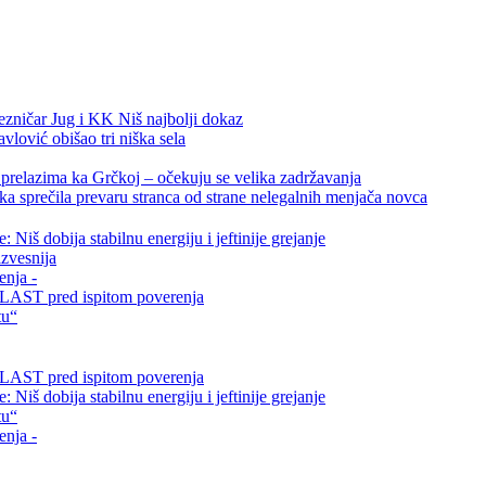
ezničar Jug i KK Niš najbolji dokaz
vlović obišao tri niška sela
relazima ka Grčkoj – očekuju se velika zadržavanja
a sprečila prevaru stranca od strane nelegalnih menjača novca
Niš dobija stabilnu energiju i jeftinije grejanje
zvesnija
enja -
i VLAST pred ispitom poverenja
tu“
i VLAST pred ispitom poverenja
Niš dobija stabilnu energiju i jeftinije grejanje
tu“
enja -