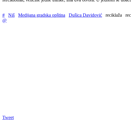
#
Niš
Medijana gradska opština
Dušica Davidović
reciklaža
re
@
Tweet