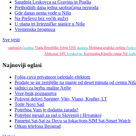
Saradnja Leskovca sa Gravina in Puglia
Prethodnih dana jedna saobraćajna nezgoda
Gde danas nema vode u Nišu
Na Preševu bez većih gužvi
U planu tri železničke stanice u Nišu
Vremenska prognoza
Sve vesti
saobraćaj
Vlada Republike Srbije
SNS
Medijana gradska opština
Gradina
studenti
Preše
Leskovac
Aleksinac
SPC
Kuršumlija
Klinički centar Niš
fudb
Najnoviji oglasi
Folija,cuva privatnost ogledalo efektom
Prodaje se gg zemljište na manje od deset minuta od centra Niš
radnici za berbu maline Arilje
Veze,brak,poznanstva
Polovni delovi Sprinter, Vito, Viano, Krafter, LT
Torte Novi Sad
Potrebna Vam je dodatna zarada?
Potrebni mesari za rad u Sloveniji i Hrvatskoj
Pametni Sat-Sat za Decu sa lokacijom-SIM Sat-Smart Watch
Otkup telefona Beograd