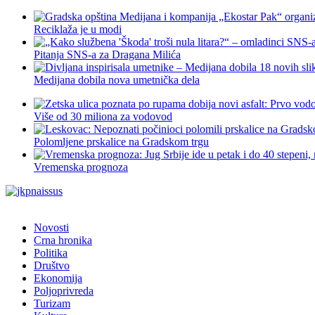
Reciklaža je u modi
Pitanja SNS-a za Dragana Milića
Medijana dobila nova umetnička dela
Više od 30 miliona za vodovod
Polomljene prskalice na Gradskom trgu
Vremenska prognoza
Novosti
Crna hronika
Politika
Društvo
Ekonomija
Poljoprivreda
Turizam