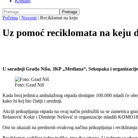
Kontakt
Početna
|
Novosti
|
Reciklomat na keju
Uz pomoć reciklomata na keju d
U saradnji Grada Niša, JKP „Mediana“, Sekopaka i organizacije
Foto: Grad Niš
Kada broj jedinica ambalažnog otpada dostigne 100.000 mladi će obezb
kako bi kej bio čistiji i uredniji.
Akciji prikupljanja otpada na ovaj način pridružili su se zamenica g
Belanović Kokir i Dimitrije Nešović iz organizacije mladih KOMO18
Oni su ukazali na prednosti ovakvog načina prikupljanja i recikliranja
Reciklomat, veličine jedne trafike, ima dva otvora. U jednom se ubacuj