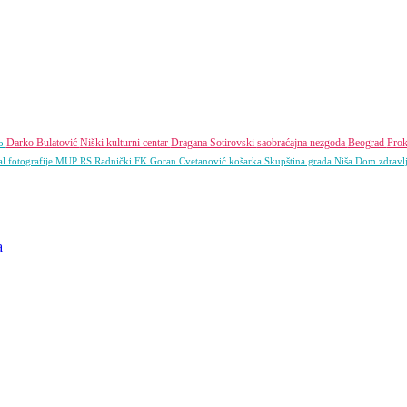
Darko Bulatović
Niški kulturni centar
Dragana Sotirovski
saobraćajna nezgoda
Beograd
Prok
vo
al
fotografije
MUP RS
Radnički FK
Goran Cvetanović
košarka
Skupština grada Niša
Dom zdravl
a